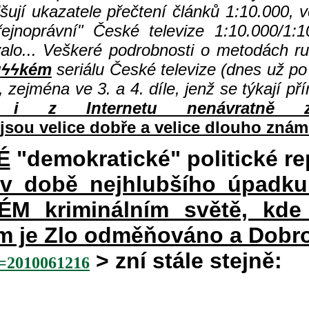
lšují ukazatele přečtení článků 1:10.000, 
jnoprávní" České televize 1:10.000/1:1
valo... Veškeré podrobnosti o metodách r
u
ϟϟkém
seriálu České televize (dnes už po 
, zejména ve 3. a 4. díle, jenž se týkají p
i z Internetu nenávratně z
jsou velice dobře a velice dlouho znám
É
"demokratické" politické re
 v době nejhlubšího úpadku
 kriminálním světě, kde 
rém je Zlo odměňováno a Dobr
> zní stále stejně:
2010061216