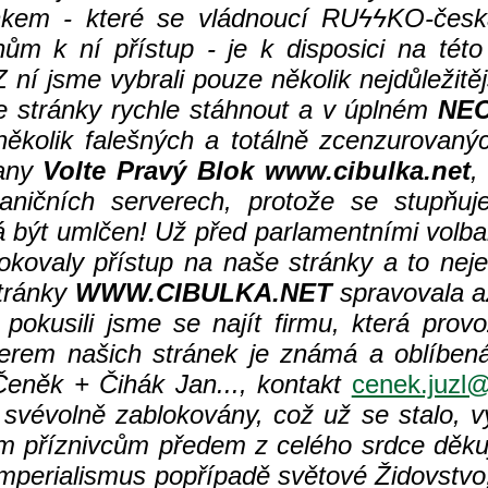
kem - které se vládnoucí RU
ϟϟKO-česká
m k ní přístup - je k disposici na této 
Z ní jsme vybrali pouze několik nejdůležit
 stránky rychle stáhnout a v úplném
NE
několik falešných a totálně zcenzurovanýc
rany
Volte Pravý Blok www.cibulka.net
,
aničních serverech, protože se stupňuje 
být umlčen! Už před parlamentními volba
lokovaly přístup na naše stránky a to nej
tránky
WWW.CIBULKA.NET
spravovala až
okusili jsme se najít firmu, která provoz
erem našich stránek je známá a oblíbená
eněk + Čihák Jan..., kontakt
cenek.juzl@
svévolně zablokovány, což už se stalo, vy
ým příznivcům předem z celého srdce děku
perialismus popřípadě světové Židovstvo,