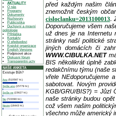
před každým našim člán
AKTUALITY
O nás
znemožnit českým občanů
Programy
Dokumenty
.
cisloclanku=2013100013
Rozhovory
Publicistika
Doporučujeme všem naše
Duchovní a mravní
politologie
už dnes je na Internetu 
Přihláška
Kontakty
stránky naší politické st
O předsedovi
Krajské organizace
jiných domácích či zahr
English Versions
Podpisové akce
WWW.CIBULKA.NET
má 
Diskusní fórum
BIS několikrát úplně zab
Transparentni ucty
NAŠE ANKETA
redakčnímu týmu (naše s
Existuje Bůh?
vřele NEdoporučujeme a p
Ano
(510587 hl.)
sabotovat. Novým provid
Spíše ano
(15779 hl.)
KGB/GRU/BIS?)
= Jůzl Č
Spíše ne
(15627 hl.)
naše stránky budou opět 
Ne
(722090 hl.)
což všem našim politick
Nevim
(18443 hl.)
všechno může americký im