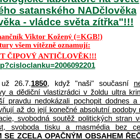
ckého satanského NADčlověka
ka - vládce světa zítřka"!!!
nančník Viktor Kožený (=KGB!)
ktury všem vítězně oznamují:
T ČIPOVÝ ANTIČLOVĚK!!!
php?cisloclanku=2006092201
už 26.7.
1850
, když "naši" současní
n
 a dědiční vlastizrádci v žoldu ultra kri
í pravdu nedokázali pochopit dodnes a 
vňují až do její konečné absolutní podoby 
acie, svobodná soutěž politických stran
čnost, svoboda tisku a masmédia bez c
 SE ZCELA OPAČNÝM OBSAHEM ŘEČ