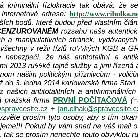
 kriminální fízlokracie tak obává, že s
internetové adrese:
http://www.cibulka.n
ějších bodů, které budou před vlastním člá
CENZUROVANÉM
rozsahu naše autentick
h a manipulativních stránek, vydávaných 
 všechny v režii fízlů ru
ϟϟkých KGB a GRU
nebezpečí, že náš antitotalitní a antik
mi 2013 ru
ϟϟké tajné služby a jimi řízená
enom našim politickým příznivcům - volič
 do 3. ledna 2014 karlovarská firma StarL
 našich antitotalitních a antikriminálníc
 pražská firma
PRVNÍ POČÍTAČOVÁ
(=s
spravcesite.cz
+
jan.cihak@spravcesite.c
zvěte prosím tyto osoby, aby s tím okamž
jeme!!! Pokud by vám snad na váš mail o
 tak se prosím nenechte touto obvyklou r