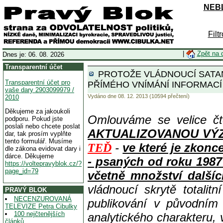
NEBL
Filt
|
Zpět na 
Dnes je: 06. 08. 2026
Transparentní účet
PROTOŽE VLÁDNOUCÍ SATANS
Transparentní účet pro
PŘÍMÉHO VNÍMÁNÍ INFORMACÍ
vaše dary 2903099979 /
Vydáno dne 08. 12. 2013 (10594 přečtení)
2010
Děkujeme za jakoukoli
Omlouváme se velice čt
podporu. Pokud jste
poslali nebo chcete poslat
AKTUALIZOVANOU VÝZVOU
dar, tak prosím vyplňte
tento formulář. Musíme
-
ve které je zkon
TEĎ
dle zákona evidovat dary i
dárce. Děkujeme
- psaných od roku 1987
https://voltepravyblok.cz/?
page_id=79
včetně množství dalšíc
vládnoucí skrytě totalit
PRAVÝ BLOK
NECENZUROVANÁ
publikování v původním
TELEVIZE Petra Cibulky
100 nejčtenějších
analytického charakteru,
článků