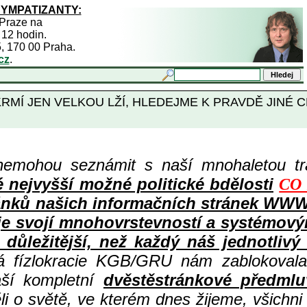
SYMPATIZANTY:
 Praze na
 12 hodin.
5, 170 00 Praha.
cz
.
RMÍ JEN VELKOU LŽÍ, HLEDEJME K PRAVDĚ JINÉ 
nemohou seznámit s naší mnohaletou tr
ejvyšší možné politické bdělosti
CO 
ů článků našich informačních stránek 
 je svojí mnohovrstevností a systémov
důležitější, než každý náš jednotlivý
ná fízlokracie KGB/GRU nám zablokovala
aší kompletní
dvěstěstránkové předmlu
i o světě, ve kterém dnes žijeme, všichni