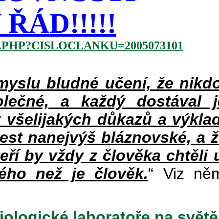
ŘÁD!!!!!
.PHP?CISLOCLANKU=2005073101
slu bludné učení, že nikdo
lečné, a každý dostával 
 všelijakých důkazů a výklad
jest nanejvýš bláznovské, a 
teří by vždy z člověka chtěli 
ého než je člověk.
“ Viz ně
iologické laboratoře na světě