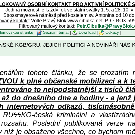
OKOVANÝ OSOBNÍ KONTAKT PRO AKTIVNÍ POLITICKÉ 
Jediná možnost je každý rok ve státní svátky 1. 5. a 28. 10. v
Strossmayerově náměstí před kostelem sv. Antonína od 10 do
rovaný kontakt
: Volte Pravý Blok www.cibulka.net, P. O. BOX 59
Filtrovaný mailový kontakt
:
Petr.Cibulka@PravyBlok.
domovskou stránku
|
Seznam témat
|
Download
|
Odkazy
|
KÉ KGB/GRU, JEJICH POLITICI A NOVINÁŘI NÁS K
enářům tohoto článku, že se prozatím 
 k plné občanské mobilizaci a k té n
centrováno to nejpodstatnější z tisíc
 až do dnešního dne a hodiny - a jenž
h internetových odkazů, tisícinásobně 
ní RU
ϟϟKO-česká kriminální a vlastizrád
 rozsahu. Poslední publikovaná verze n
 v níž je obsaženo všechno, co bychom měl