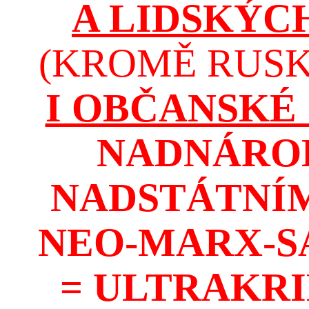
A LIDSKÝC
(KROMĚ RUSKA
I OBČANSKÉ
NADNÁROD
NADSTÁTNÍM
NEO-MARX-S
= ULTRAKR