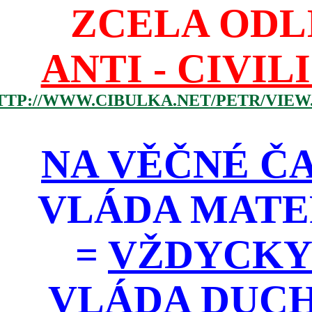
ZCELA ODL
ANTI - CIVIL
TTP://WWW.CIBULKA.NET/PETR/VIEW
NA VĚČNÉ ČA
VLÁDA MATE
=
VŽDYCKY
VLÁDA DUC