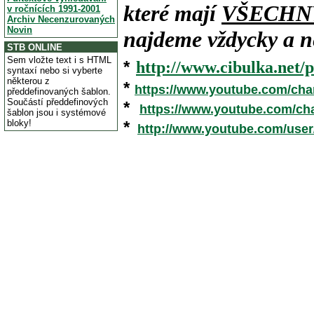
které mají
VŠECHN
v ročnících 1991-2001
Archiv Necenzurovaných
Novin
najdeme vždycky a ne
STB ONLINE
Sem vložte text i s HTML
*
http://www.cibulka.net/p
syntaxí nebo si vyberte
některou z
*
https://www.youtube.com/ch
předdefinovaných šablon.
Součástí předdefinových
*
https://www.youtube.com/c
šablon jsou i systémové
bloky!
*
http://www.youtube.com/use