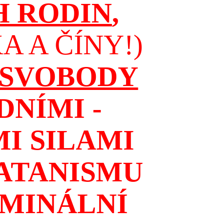
H RODIN
,
 A ČÍNY!)
 SVOBODY
NÍMI -
I SILAMI
ATANISMU
IMINÁLNÍ