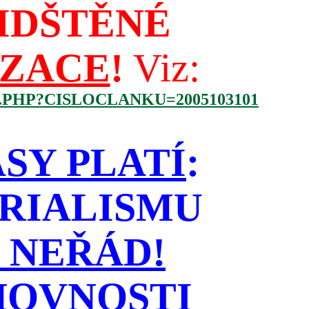
IDŠTĚNÉ
IZACE
!
Viz:
.PHP?CISLOCLANKU=2005103101
SY PLATÍ
:
RIALISMU
 NEŘÁD!
HOVNOSTI