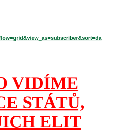
low=grid&view_as=subscriber&sort=da
O VIDÍME
CE STÁTŮ,
JICH ELIT