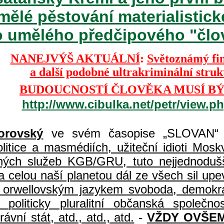
mělé pěstování materialisti
o umělého předčipového "člově
NANEJVÝŠ AKTUÁLNÍ
:
Světoznámý fi
a další podobné ultrakriminální stru
BUDOUCNOSTÍ ČLOVĚKA MUSÍ BÝ
http://www.cibulka.net/petr/view.
orovský
ve svém časopise „SLOVAN“ 
itice a masmédiích, užiteční idioti Moskvy
jných služeb KGB/GRU, tuto nejjednodušš
 celou naší planetou dál ze všech sil upe
jí orwellovským jazykem svoboda, demokr
, politicky pluralitní občanská spole
vní stát, atd., atd., atd.
-
VŽDY OVŠEM