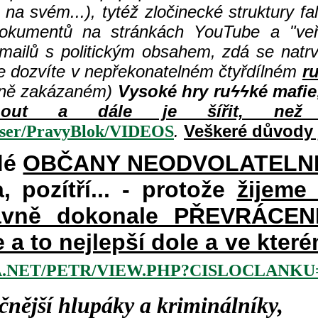
na svém...), tytéž zločinecké struktury fa
dokumentů na stránkách YouTube a "veře
 mailů s politickým obsahem, zdá se natr
e dozvíte v nepřekonatelném čtyřdílném
r
šně zakázaném)
Vysoké hry ru
ϟϟké mafie
hnout a dále je šířit, než 
.
Veškeré důvody 
user/PravyBlok/VIDEOS
dé
OBČANY NEODVOLATELN
a, pozítří... - protože
žijeme
vně dokonale PŘEVRÁCENÉM
e a to nejlepší dole a ve kte
.NET/PETR/VIEW.PHP?CISLOCLANKU=
čnější hlupáky a kriminálníky,