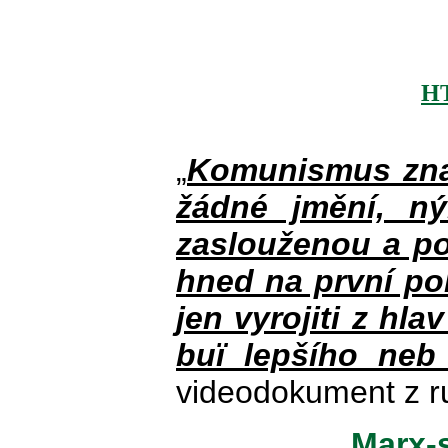
H
„
Komunismus zna
žádné jmění, n
zaslouženou a po
hned na první po
jen vyrojiti z hla
buï lepšího neb
videodokument z r
Marx-s