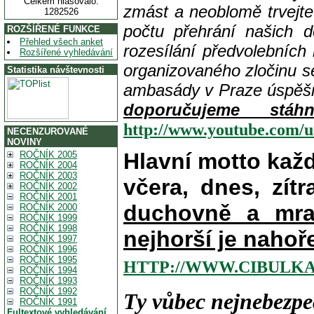
Celkem hlasovalo:
zmást a neoblomě trvejte 
1282526
počtu přehrání našich 
ROZŠÍŘENÉ FUNKCE
Přehled všech anket
rozesílání předvolebních
Rozšířené vyhledávání
organizovaného zločinu s
Statistika návštevnosti
ambasády v Praze úspě
doporučujeme stá
http://www.youtube.com/
NECENZUROVANÉ
NOVINY
Hlavní motto kaž
ROČNÍK 2005
ROČNÍK 2004
ROČNÍK 2003
včera, dnes, zítr
ROČNÍK 2002
ROČNÍK 2001
duchovně a mra
ROČNÍK 2000
ROČNÍK 1999
ROČNÍK 1998
nejhorší je nahoř
ROČNÍK 1997
ROČNÍK 1996
ROČNÍK 1995
HTTP://WWW.CIBULKA
ROČNÍK 1994
ROČNÍK 1993
ROČNÍK 1992
Ty vůbec nejnebezpe
ROČNÍK 1991
Fultextové vyhledávání