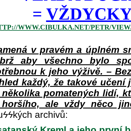
=
VŽDYCKY 
TTP://WWW.CIBULKA.NET/PETR/VIEW
mená v pravém a úplném smy
ýbrž aby všechno bylo spo
třebnou k jeho výživě. – Bez
hled každý, že takové učení 
v několika pomatených lidí, k
 horšího, ale vždy něco jin
u
ϟϟ
kých archivů:
atanský Kreml a jeho první b