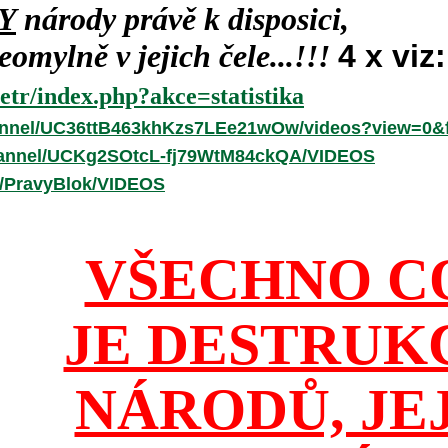
Y
národy právě k disposici,
omylně v jejich čele...!!!
4 x viz:
etr/index.php?akce=statistika
annel/UC36ttB463khKzs7LEe21wOw/videos?view=0&f
hannel/UCKg2SOtcL-fj79WtM84ckQA/VIDEOS
r/PravyBlok/VIDEOS
VŠECHNO C
JE DESTRUK
NÁRODŮ, JE