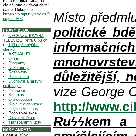
tento formulář. Musíme
dle zákona evidovat dary i
dárce. Děkujeme
Místo předml
https://voltepravyblok.cz/?
page_id=79
politické bdě
PRAVÝ BLOK
NECENZUROVANÁ
TELEVIZE Petra Cibulky
informačníc
100 nejčtenějších
článků
AKTUALITY
mnohovrstev
O nás
Programy
Dokumenty
důležitější, 
Rozhovory
Publicistika
Duchovní a mravní
politologie
vize George O
Přihláška
Kontakty
O předsedovi
http://www.c
Krajské organizace
English Versions
Podpisové akce
Ruϟϟkem a n
Diskusní fórum
Transparentni ucty
NAŠE ANKETA
Existuje Bůh?