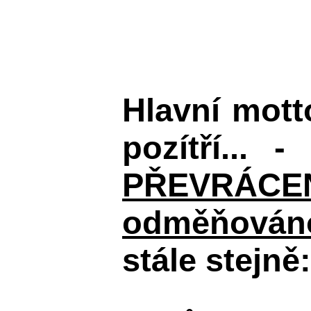
Hlavní mot
pozítří... 
PŘEVRÁCENÉM
odměňováno
stále stejně: