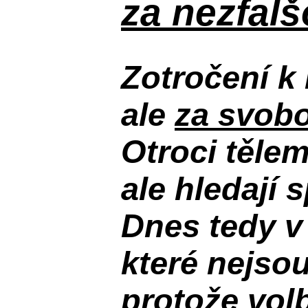
za nezfal
Zotročení k 
ale
za svobo
Otroci těle
ale hledají 
Dnes tedy v
které nejso
protože volb