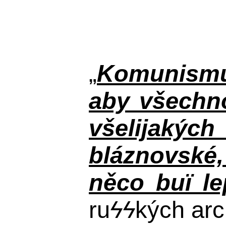
„
Komunismus
aby všechno
všelijakýc
bláznovské, 
něco buï le
ru
ϟϟ
kých arc