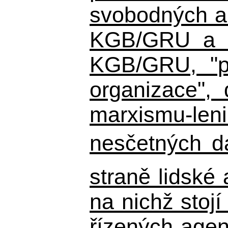
svobodných a 
KGB/GRU a ná
KGB/GRU,
"po
organizace", 
marxismu-leni
nesčetných d
straně lidské
na nichž stojí
řízených agen