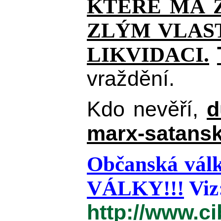
KTERÉ MÁ Z
ZLÝM VLAST
LIKVIDACI.
vraždění.
Kdo nevěří,
d
marx-satansk
Občanská válk
VÁLKY!!!
Viz
http://www.c