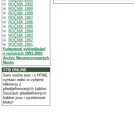
ROČNÍK 2000
ROČNÍK 1999
ROČNÍK 1998
ROČNÍK 1997
ROČNÍK 1996
ROČNÍK 1995
ROČNÍK 1994
ROČNÍK 1993
ROČNÍK 1992
ROČNÍK 1991
Fultextové vyhledávání
v ročnících 1991-2001
Archiv Necenzurovaných
Novin
STB ONLINE
Sem vložte text i s HTML
syntaxí nebo si vyberte
některou z
předdefinovaných šablon.
Součástí předdefinových
šablon jsou i systémové
bloky!