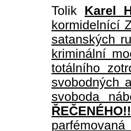
Tolik
Karel 
kormidelnící Z
satanských r
kriminální m
totálního zo
svobodných a 
svoboda nábo
ŘEČENÉHO!!
parfémovaná 