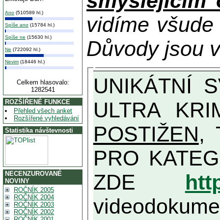
smýšlejícím
Ano
(510589 hl.)
vidíme všude
Spíše ano
(15784 hl.)
Spíše ne
(15630 hl.)
Důvody jsou v
Ne
(722092 hl.)
Nevim
(18446 hl.)
UNIKÁTNÍ SVĚDECTVÍ ZE SOUČASNOSTI: PŘEDSEDA VLASTIZRÁDNÉ VLÁDY KGB MIMOŘÁDNĚ DETAILNĚ O
Celkem hlasovalo:
1282541
ULTRA KRI
ROZŠÍŘENÉ FUNKCE
Přehled všech anket
Rozšířené vyhledávání
POSTIŽEN
, T
Statistika návštevnosti
PRO KATEGORII TĚCH VŮBEC NEJVYŠŠÍC
NECENZUROVANÉ
ZDE
htt
NOVINY
ROČNÍK 2005
ROČNÍK 2004
videodokument
ROČNÍK 2003
ROČNÍK 2002
ROČNÍK 2001