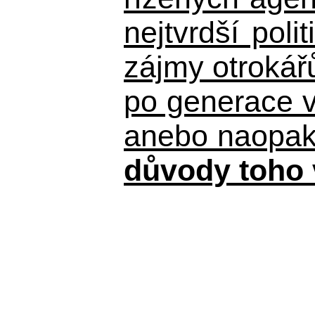
nejtvrdší pol
zájmy otrokář
po generace 
anebo naopak n
důvody toho 