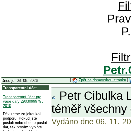
Fi
Prav
P
Fil
Petr
|
Zpět na domovskou stránku
|
Dnes je: 08. 08. 2026
Transparentní účet
Petr Cibulka 
Transparentní účet pro
vaše dary 2903099979 /
téměř všechny 
2010
Děkujeme za jakoukoli
podporu. Pokud jste
Vydáno dne 06. 11. 20
poslali nebo chcete poslat
dar, tak prosím vyplňte