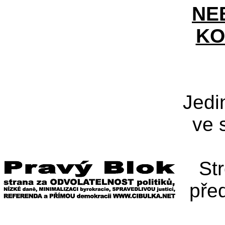
NE
KO
Jedi
ve 
St
pře