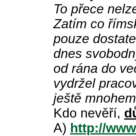
To přece nelz
Zatím co říms
pouze dostatek
dnes svobodn
od rána do več
vydržel praco
ještě mnohem 
Kdo nevěří,
d
A)
http://www