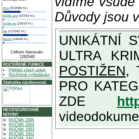
vidíme všude
Ano
(510589 hl.)
Důvody jsou v
Spíše ano
(15784 hl.)
Spíše ne
(15629 hl.)
Ne
(722092 hl.)
UNIKÁTNÍ SVĚDECTVÍ ZE SOUČASNOSTI: PŘEDSEDA VLASTIZRÁDNÉ VLÁDY KGB MIMOŘÁDNĚ DETAILNĚ O
Nevim
(18446 hl.)
ULTRA KRI
Celkem hlasovalo:
1282540
ROZŠÍŘENÉ FUNKCE
POSTIŽEN
, T
Přehled všech anket
Rozšířené vyhledávání
PRO KATEGORII TĚCH VŮBEC NEJVYŠŠÍC
Statistika návštevnosti
ZDE
htt
NECENZUROVANÉ
videodokument
NOVINY
ROČNÍK 2005
ROČNÍK 2004
ROČNÍK 2003
ROČNÍK 2002
ROČNÍK 2001