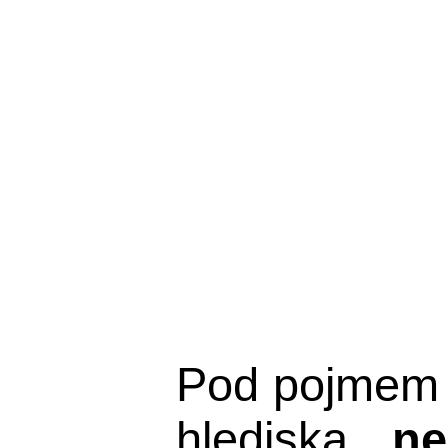
Pod pojmem 
hlediska,
ne