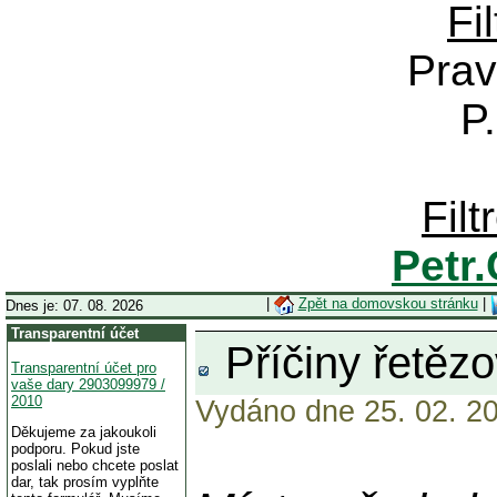
Fi
Prav
P
Fil
Petr
|
Zpět na domovskou stránku
|
Dnes je: 07. 08. 2026
Transparentní účet
Příčiny řetězo
Transparentní účet pro
vaše dary 2903099979 /
2010
Vydáno dne 25. 02. 20
Děkujeme za jakoukoli
podporu. Pokud jste
poslali nebo chcete poslat
dar, tak prosím vyplňte