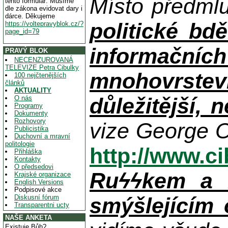
Místo předml
tento formulář. Musíme
dle zákona evidovat dary i
dárce. Děkujeme
politické bdě
https://voltepravyblok.cz/?
page_id=79
informačníc
PRAVÝ BLOK
NECENZUROVANÁ
TELEVIZE Petra Cibulky
mnohovrstev
100 nejčtenějších
článků
AKTUALITY
důležitější, 
O nás
Programy
Dokumenty
Rozhovory
vize George O
Publicistika
Duchovní a mravní
politologie
http://www.c
Přihláška
Kontakty
O předsedovi
Ruϟϟkem a n
Krajské organizace
English Versions
Podpisové akce
Diskusní fórum
smýšlejícím
Transparentni ucty
NAŠE ANKETA
Existuje Bůh?