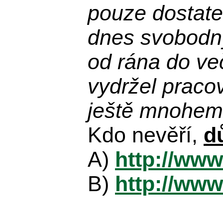
pouze dostatek
dnes svobodn
od rána do več
vydržel praco
ještě mnohem 
Kdo nevěří,
d
A)
http://www
B)
http://www