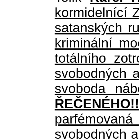
kormidelnící Z
satanských r
kriminální m
totálního zo
svobodných a 
svoboda nábo
ŘEČENÉHO!!
parfémovaná 
svobodných a 