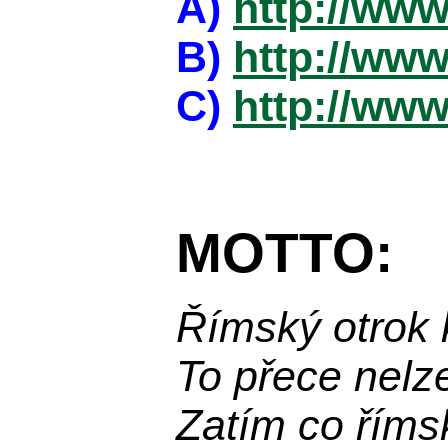
A)
http://www
B)
http://www
C)
http://www
MOTTO:
Římský otrok 
To přece nelz
Zatím co říms