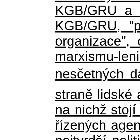
KGB/GRU a ná
KGB/GRU,
"po
organizace", 
marxismu-leni
nesčetných d
straně lidské
na nichž stojí
řízených agen