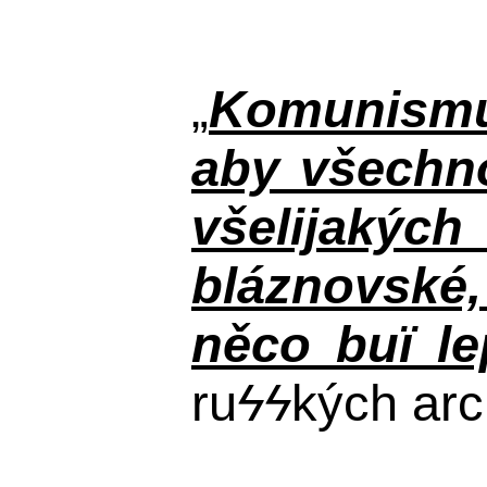
„
Komunismus
aby všechno
všelijakýc
bláznovské, 
něco buï le
ru
ϟϟ
kých arc