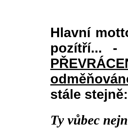
Hlavní mot
pozítří... 
PŘEVRÁCENÉM
odměňováno
stále stejně:
Ty vůbec nejn