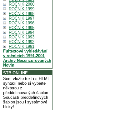
ROČNÍK 2000
ROČNÍK 1999
ROČNÍK 1998
ROČNÍK 1997
ROČNÍK 1996
ROČNÍK 1995
ROČNÍK 1994
ROČNÍK 1993
ROČNÍK 1992
ROČNÍK 1991
Fultextové vyhledávání
v ročnících 1991-2001
Archiv Necenzurovaných
Novin
STB ONLINE
Sem vložte text i s HTML
syntaxí nebo si vyberte
některou z
předdefinovaných šablon.
Součástí předdefinových
šablon jsou i systémové
bloky!