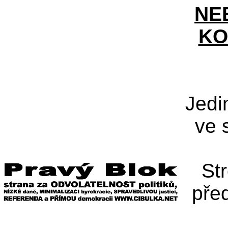
NE
KO
Jedi
ve 
St
pře