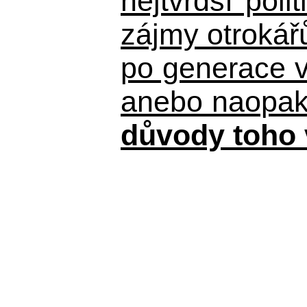
nejtvrdší pol
zájmy otrokář
po generace 
anebo naopak n
důvody toho 