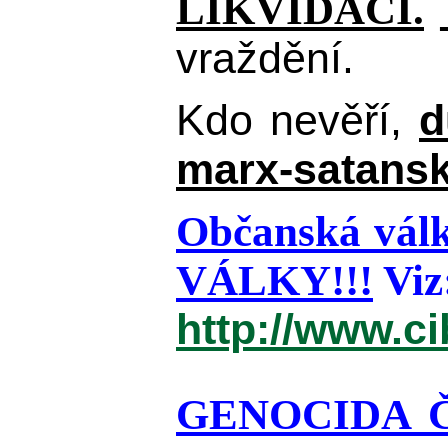
LIKVIDACI.
vraždění.
Kdo nevěří,
d
marx-satansk
Občanská válk
VÁLKY!!!
Viz
http://www.c
GENOCIDA 