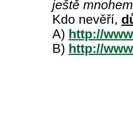
ještě mnohem 
Kdo nevěří,
d
A)
http://www
B)
http://www