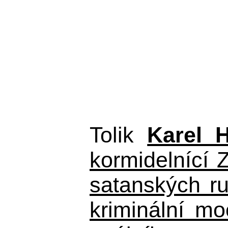
Tolik
Karel 
kormidelnící Z
satanských r
kriminální m