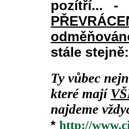
pozítří... 
PŘEVRÁCENÉM
odměňováno
stále stejně:
Ty vůbec nejn
které mají
VŠ
najdeme vždyc
*
http://www.c