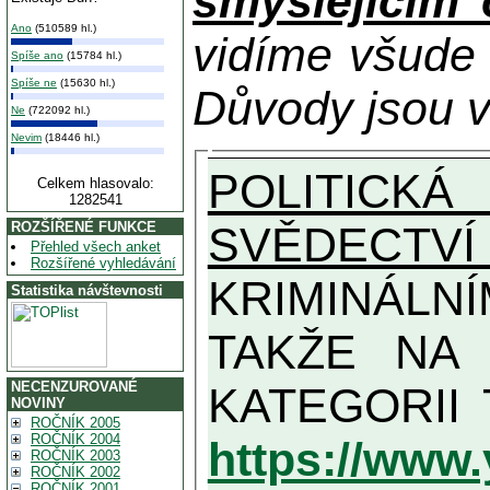
smýšlejícím
Ano
(510589 hl.)
vidíme všude
Spíše ano
(15784 hl.)
Spíše ne
(15630 hl.)
Důvody jsou v
Ne
(722092 hl.)
Nevim
(18446 hl.)
POLITICKÁ
Celkem hlasovalo:
1282541
SVĚDECTVÍ
ROZŠÍŘENÉ FUNKCE
Přehled všech anket
Rozšířené vyhledávání
KRIMINÁLN
Statistika návštevnosti
TAKŽE NA MAXIMÁLNÍ MOŽN
NECENZUROVANÉ
NOVINY
ROČNÍK 2005
ROČNÍK 2004
https://www
ROČNÍK 2003
ROČNÍK 2002
ROČNÍK 2001