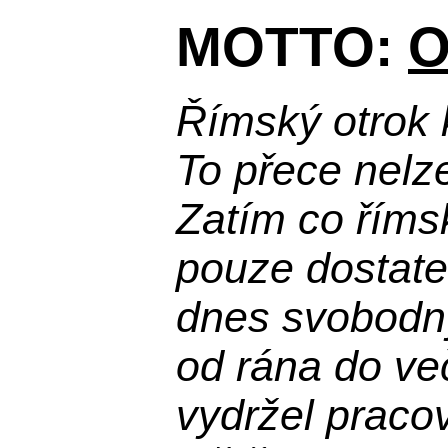
MOTTO:
O
Římský otrok 
To přece nelz
Zatím co říms
pouze dostatek
dnes svobodn
od rána do več
vydržel praco