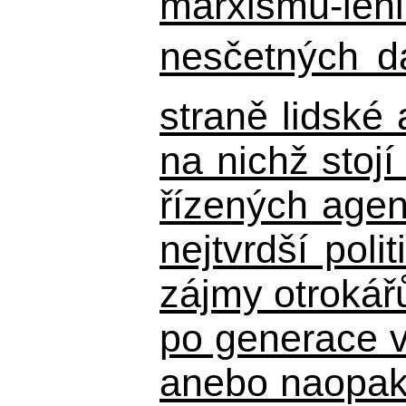
marxismu-leni
nesčetných d
straně lidské
na nichž stojí
řízených agen
nejtvrdší pol
zájmy otrokář
po generace 
anebo naopak n