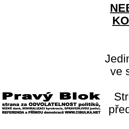
NE
KO
Jedi
ve 
St
pře