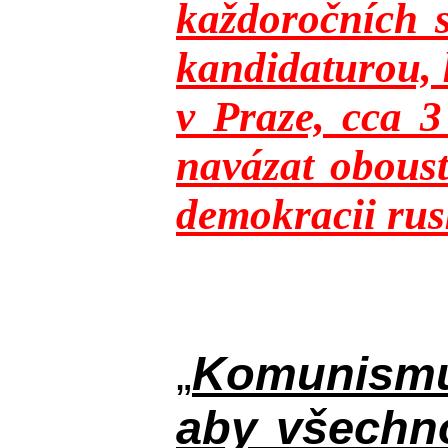
každoročních s
kandidaturou, 
v Praze, cca 
navázat oboust
demokracii rusk
„
Komunismus
aby všechno