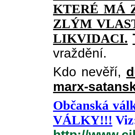
KTERÉ MÁ Z
ZLÝM VLAST
LIKVIDACI.
vraždění.
Kdo nevěří,
d
marx-satansk
Občanská válk
VÁLKY!!!
Viz
http://www.c