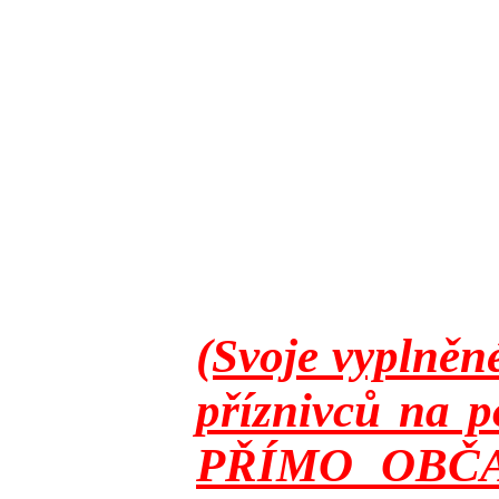
(Svoje vyplněn
příznivců na p
PŘÍMO OBČANY