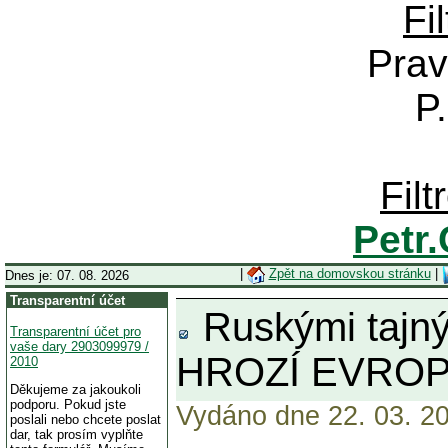
Fi
Prav
P
Fil
Petr
|
Zpět na domovskou stránku
|
Dnes je: 07. 08. 2026
Transparentní účet
Ruskými tajný
Transparentní účet pro
vaše dary 2903099979 /
HROZÍ EVRO
2010
Děkujeme za jakoukoli
podporu. Pokud jste
Vydáno dne 22. 03. 20
poslali nebo chcete poslat
dar, tak prosím vyplňte