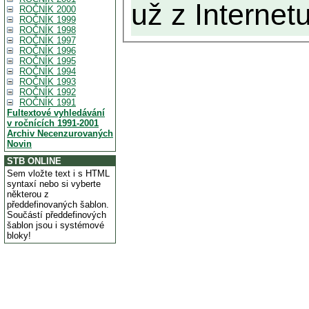
už z Internetu
ROČNÍK 2000
ROČNÍK 1999
ROČNÍK 1998
ROČNÍK 1997
ROČNÍK 1996
ROČNÍK 1995
ROČNÍK 1994
ROČNÍK 1993
ROČNÍK 1992
ROČNÍK 1991
Fultextové vyhledávání
v ročnících 1991-2001
Archiv Necenzurovaných
Novin
STB ONLINE
Sem vložte text i s HTML
syntaxí nebo si vyberte
některou z
předdefinovaných šablon.
Součástí předdefinových
šablon jsou i systémové
bloky!