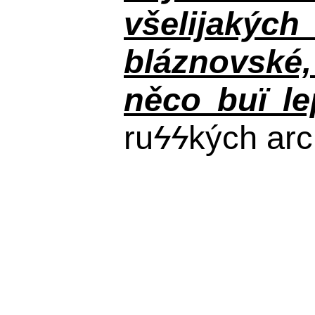
všelijakýc
bláznovské, 
něco buï le
ru
ϟϟ
kých arc