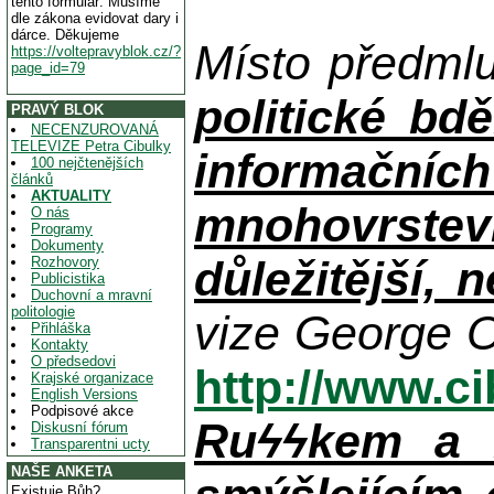
tento formulář. Musíme
dle zákona evidovat dary i
dárce. Děkujeme
Místo předml
https://voltepravyblok.cz/?
page_id=79
politické bdě
PRAVÝ BLOK
NECENZUROVANÁ
TELEVIZE Petra Cibulky
informačníc
100 nejčtenějších
článků
AKTUALITY
mnohovrstev
O nás
Programy
Dokumenty
důležitější, 
Rozhovory
Publicistika
Duchovní a mravní
politologie
vize George O
Přihláška
Kontakty
O předsedovi
http://www.c
Krajské organizace
English Versions
Podpisové akce
Ruϟϟkem a n
Diskusní fórum
Transparentni ucty
NAŠE ANKETA
Existuje Bůh?