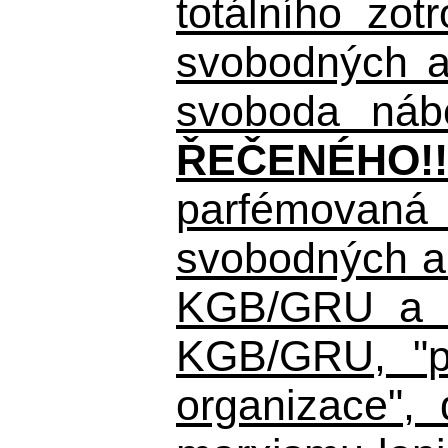
totálního zo
svobodných a 
svoboda nábo
ŘEČENÉHO!!
parfémovaná 
svobodných a 
KGB/GRU a ná
KGB/GRU,
"po
organizace", 