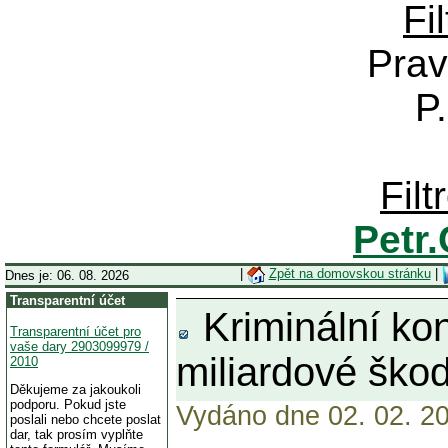
Fi
Prav
P
Fil
Petr
|
Zpět na domovskou stránku
|
Dnes je: 06. 08. 2026
Transparentní účet
Kriminální kon
Transparentní účet pro
vaše dary 2903099979 /
miliardové škod
2010
Děkujeme za jakoukoli
podporu. Pokud jste
Vydáno dne 02. 02. 20
poslali nebo chcete poslat
dar, tak prosím vyplňte