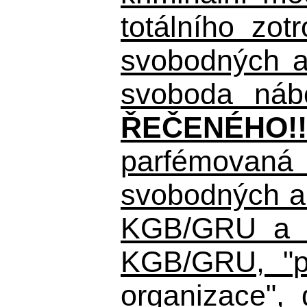
totálního zo
svobodných a 
svoboda nábo
ŘEČENÉHO!!
parfémovaná 
svobodných a 
KGB/GRU a ná
KGB/GRU,
"po
organizace", 