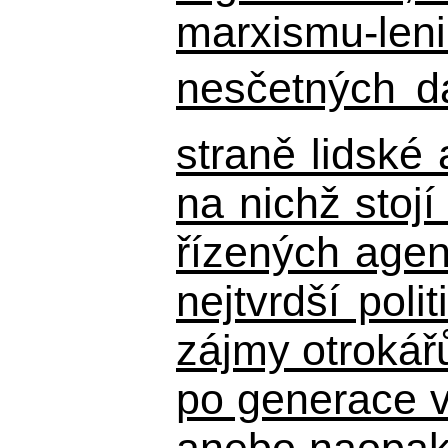
marxismu-leni
nesčetných d
straně lidské
na nichž stojí
řízených agen
nejtvrdší pol
zájmy otrokář
po generace 
anebo naopak n