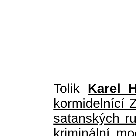
Tolik
Karel 
kormidelnící Z
satanských r
kriminální m