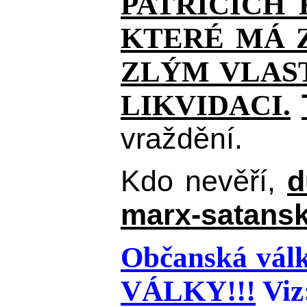
PATŘÍCÍCH
KTERÉ MÁ Z
ZLÝM VLAST
LIKVIDACI.
vraždění.
Kdo nevěří,
d
marx-satansk
Občanská válk
VÁLKY!!!
Viz