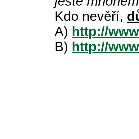
ještě mnohem 
Kdo nevěří,
d
A)
http://www
B)
http://www