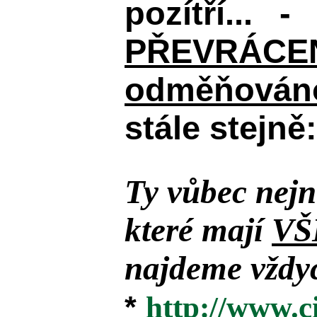
pozítří... 
PŘEVRÁCENÉM
odměňováno
stále stejně:
Ty vůbec nejn
které mají
VŠ
najdeme vždyc
*
http://www.c