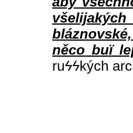
aby všechno
všelijakýc
bláznovské, 
něco buï le
ru
ϟϟ
kých arc