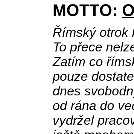
MOTTO:
O
Římský otrok 
To přece nelz
Zatím co říms
pouze dostatek
dnes svobodn
od rána do več
vydržel praco