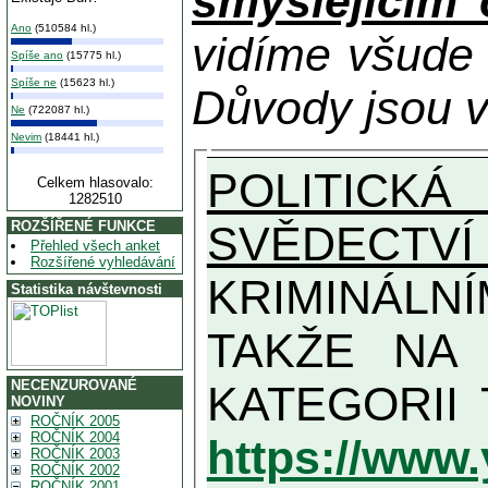
smýšlejícím
Ano
(510584 hl.)
vidíme všude
Spíše ano
(15775 hl.)
Spíše ne
(15623 hl.)
Důvody jsou v
Ne
(722087 hl.)
Nevim
(18441 hl.)
POLITICKÁ
Celkem hlasovalo:
1282510
SVĚDECTVÍ
ROZŠÍŘENÉ FUNKCE
Přehled všech anket
Rozšířené vyhledávání
KRIMINÁLN
Statistika návštevnosti
TAKŽE NA MAXIMÁLNÍ MOŽN
NECENZUROVANÉ
NOVINY
ROČNÍK 2005
ROČNÍK 2004
https://www
ROČNÍK 2003
ROČNÍK 2002
ROČNÍK 2001