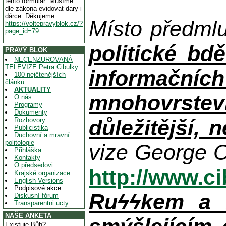
tento formulář. Musíme
dle zákona evidovat dary i
dárce. Děkujeme
Místo předml
https://voltepravyblok.cz/?
page_id=79
politické bdě
PRAVÝ BLOK
NECENZUROVANÁ
TELEVIZE Petra Cibulky
informačníc
100 nejčtenějších
článků
AKTUALITY
mnohovrstev
O nás
Programy
Dokumenty
důležitější, 
Rozhovory
Publicistika
Duchovní a mravní
politologie
vize George O
Přihláška
Kontakty
O předsedovi
http://www.c
Krajské organizace
English Versions
Podpisové akce
Ruϟϟkem a n
Diskusní fórum
Transparentni ucty
NAŠE ANKETA
Existuje Bůh?