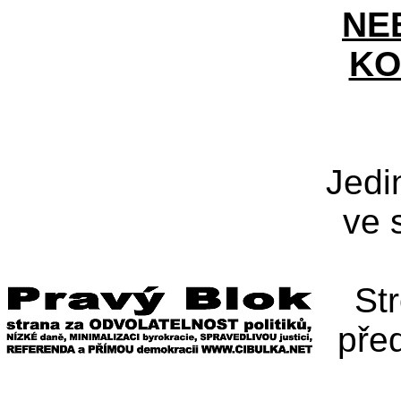
NE
KO
Jedi
ve 
St
pře