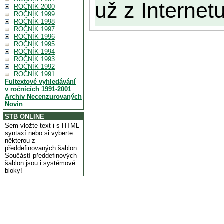
už z Internetu
ROČNÍK 2000
ROČNÍK 1999
ROČNÍK 1998
ROČNÍK 1997
ROČNÍK 1996
ROČNÍK 1995
ROČNÍK 1994
ROČNÍK 1993
ROČNÍK 1992
ROČNÍK 1991
Fultextové vyhledávání
v ročnících 1991-2001
Archiv Necenzurovaných
Novin
STB ONLINE
Sem vložte text i s HTML
syntaxí nebo si vyberte
některou z
předdefinovaných šablon.
Součástí předdefinových
šablon jsou i systémové
bloky!