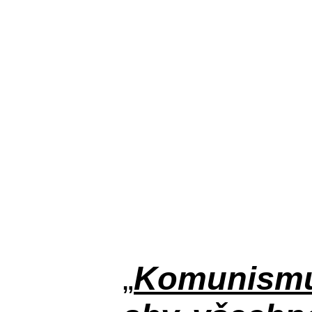
„
Komunismus