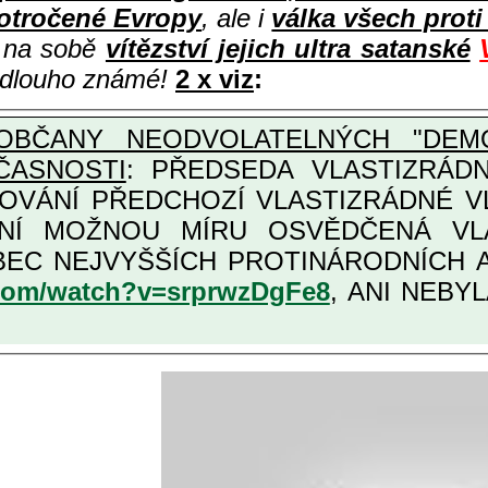
otročené Evropy
, ale i
válka všech prot
i na sobě
vítězství jejich ultra satanské
e dlouho známé!
2 x viz
:
OBČANY NEODVOLATELNÝCH "DEMO
ČASNOSTI
: PŘEDSEDA VLASTIZRÁDNÉ VLÁD
COVÁNÍ PŘEDCHOZÍ VLASTIZRÁDNÉ 
LASTIZRÁDNÁ ČESKÁ "AMNESTIE", URČENÁ PRO
KATEGORII TĚCH VŮBEC NEJVYŠŠÍCH PRO
.com/watch?v=srprwzDgFe8
, ANI NEBYL