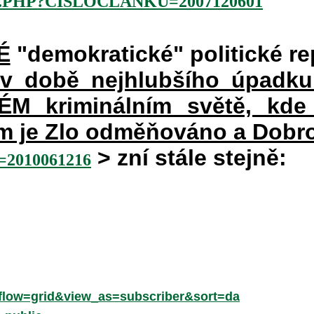
.PHP?CISLOCLANKU=2007120601
É
"demokratické" politické re
 v době nejhlubšího úpadku
 kriminálním světě, kde 
rém je Zlo odměňováno a Dobr
> zní stále stejně:
2010061216
low=grid&view_as=subscriber&sort=da