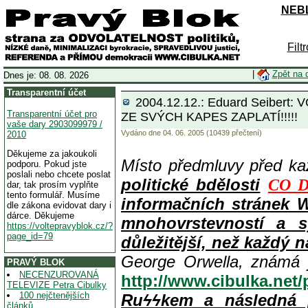
NEBL
Filt
|
Zpět na 
Dnes je: 08. 08. 2026
Transparentní účet
2004.12.12.: Eduard Seibe
Transparentní účet pro
ZE SVÝCH KAPES ZAPLATÍ!!!!!
vaše dary 2903099979 /
Vydáno dne 04. 06. 2005 (10439 přečtení)
2010
Děkujeme za jakoukoli
Místo předmluvy před k
podporu. Pokud jste
poslali nebo chcete poslat
politické bdělosti
CO D
dar, tak prosím vyplňte
tento formulář. Musíme
informačních stránek 
dle zákona evidovat dary i
dárce. Děkujeme
mnohovrstevností a s
https://voltepravyblok.cz/?
page_id=79
důležitější, než každý n
George Orwella, známá 
PRAVÝ BLOK
NECENZUROVANÁ
http://www.cibulka.net
TELEVIZE Petra Cibulky
100 nejčtenějších
Ruϟϟkem a následná 
článků