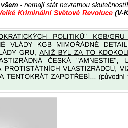
i všem
- nemají stát nevratnou skutečností
Velké Kriminální Světové Revoluce
(V-K
KRATICKÝCH POLITIKŮ" KGB/GRU 
Y KGB MIMOŘÁDNĚ DETAILNĚ O ULTRA
VLÁDY GRU,
ANIŽ BYL ZA TO KDOKOL
TINÁRODNÍCH A PROTISTÁTNÍCH VLASTIZRÁDCŮ
A TENTOKRÁT ZAPOTŘEBÍ... (původní 