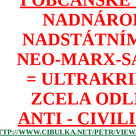
NADNÁROD
NADSTÁTNÍM
NEO-MARX-S
= ULTRAKR
ZCELA ODL
ANTI - CIVIL
TTP://WWW.CIBULKA.NET/PETR/VIEW