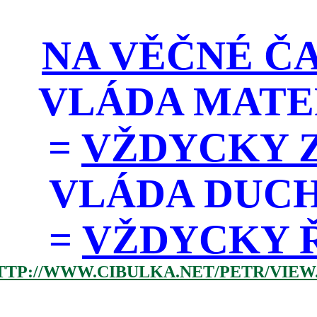
NA VĚČNÉ ČA
VLÁDA MATE
=
VŽDYCKY Z
VLÁDA DUC
=
VŽDYCKY ŘÁD
TTP://WWW.CIBULKA.NET/PETR/VIEW