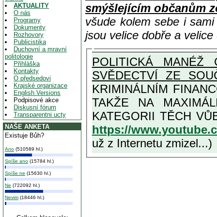
smýšlejícím občanům z
AKTUALITY
O nás
všude kolem sebe i sam
Programy
Dokumenty
jsou velice dobře a velic
Rozhovory
Publicistika
Duchovní a mravní
politologie
POLITICKÁ MANÉŽ 
Přihláška
Kontakty
SVĚDECTVÍ ZE SOU
O předsedovi
Krajské organizace
KRIMINÁLNÍM FINAN
English Versions
TAKŽE NA MAXIMÁLNÍ MOŽNOU MÍRU OSVĚDČENÁ V
Podpisové akce
Diskusní fórum
Transparentni ucty
https://www.youtube
NAŠE ANKETA
Existuje Bůh?
už z Internetu zmizel...)
Ano
(510589 hl.)
Spíše ano
(15784 hl.)
Spíše ne
(15630 hl.)
Ne
(722092 hl.)
Nevim
(18446 hl.)