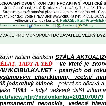
OKOVANÝ OSOBNÍ KONTAKT PRO AKTIVNÍ POLITICKÉ 
Jediná možnost je každý rok ve státní svátky 1. 5. a 28. 10. v
Strossmayerově náměstí před kostelem sv. Antonína od 10 do
rovaný kontakt
: Volte Pravý Blok www.cibulka.net, P. O. BOX 59
Filtrovaný mailový kontakt
:
Petr.Cibulka@PravyBlok.
domovskou stránku
|
Seznam témat
|
Download
|
Odkazy
|
rt: VODA JE PRO MONOPOLNÍ DODAVATELE VELKÝ 
aždým našim článkem
STÁLÁ AKTUALIZOV
-
ve které je zkon
ĚLAT, TADY A TEĎ
WWW.CIBULKA.NET - psaných od roku 1
ystémovým charakterem, včetně množ
áš jednotlivý článek
- pokud se děsivá a
jako "
" - když veškeré další inform
1984
/petr/view.php?cisloclanku=2011070079
permanentní genocida, vedená hlav