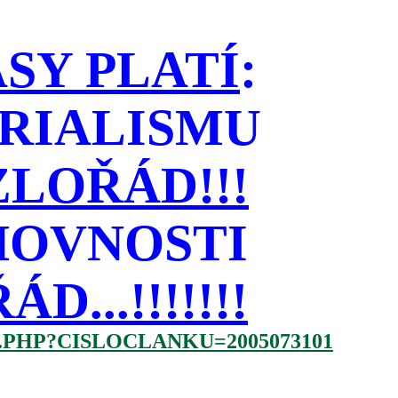
SY PLATÍ
:
RIALISMU
LOŘÁD!!!
HOVNOSTI
...!!!!!!!
.PHP?CISLOCLANKU=2005073101