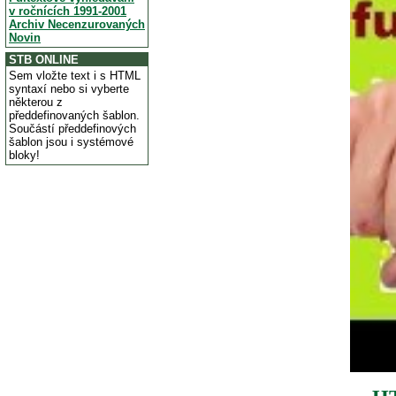
v ročnících 1991-2001
Archiv Necenzurovaných
Novin
STB ONLINE
Sem vložte text i s HTML
syntaxí nebo si vyberte
některou z
předdefinovaných šablon.
Součástí předdefinových
šablon jsou i systémové
bloky!