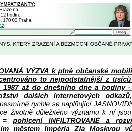
SYMPATIZANTY:
 Praze na
 12 hodin.
5, 170 00 Praha.
cz
.
BYZNYS, KTERÝ ZRAZENÍ A BEZMOCNÍ OBČANÉ PRIV
ANÁ VÝZVA k plné občanské mobiliza
centrováno to nejpodstatnější z tisíc
987 až do dnešního dne a hodiny - a
ství dalších internetových odkazů,
 nesmírně rychle se naplňující JASNOVID
ace životně důležitého významu k ní jsou
=
pohlcení INFILTROVANÉ a rozv
ním městem Impéria Zla Moskvou vů