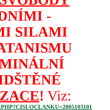
NÍMI -
I SILAMI
ATANISMU
IMINÁLNÍ
IDŠTĚNÉ
IZACE
!
Viz:
.PHP?CISLOCLANKU=2005103101