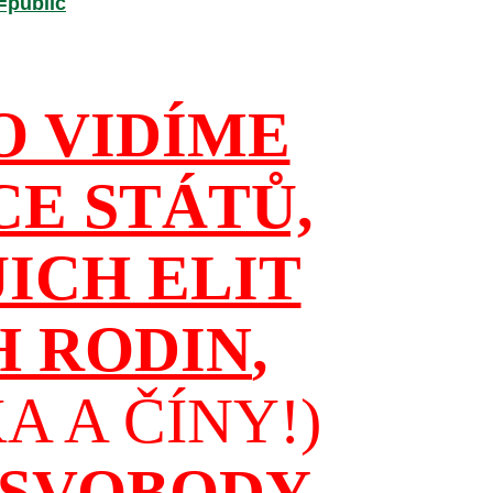
=public
O VIDÍME
CE STÁTŮ,
JICH ELIT
H RODIN
,
 A ČÍNY!)
 SVOBODY