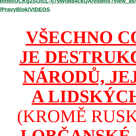
hannel/UCKg2SOtcL-fj79WtM84ckQA/videos?view_as
r/PravyBlok/VIDEOS
VŠECHNO C
JE DESTRUK
NÁRODŮ, JE
A LIDSKÝC
(KROMĚ RUSKA
I OBČANSKÉ