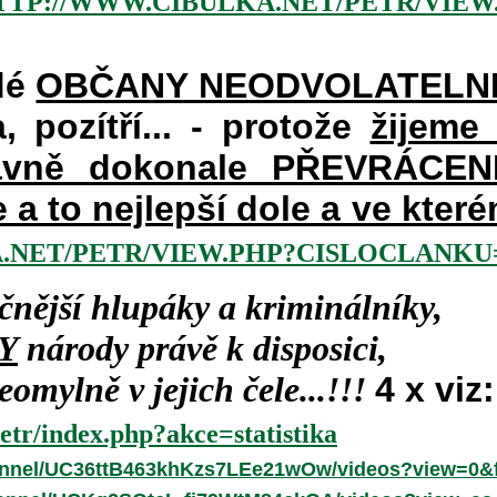
TTP://WWW.CIBULKA.NET/PETR/VIEW
dé
OBČANY NEODVOLATELN
a, pozítří... - protože
žijeme
vně dokonale PŘEVRÁCENÉM
e a to nejlepší dole a ve kte
.NET/PETR/VIEW.PHP?CISLOCLANKU=
čnější hlupáky a kriminálníky,
Y
národy právě k disposici,
omylně v jejich čele...!!!
4 x viz:
etr/index.php?akce=statistika
annel/UC36ttB463khKzs7LEe21wOw/videos?view=0&f