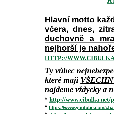
H
Hlavní motto kaž
včera, dnes, zítr
duchovně a mra
nejhorší je nahoř
HTTP://WWW.CIBULKA
Ty vůbec nejnebezpe
které mají
VŠECHN
najdeme vždycky a ne
*
http://www.cibulka.net/p
*
https://www.youtube.com/ch