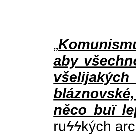
„
Komunismus
aby všechno
všelijakýc
bláznovské, 
něco buï le
ru
ϟϟ
kých arc