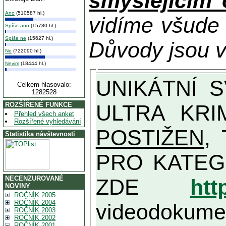
smýšlejícím
Ano
(510587 hl.)
vidíme všude
Spíše ano
(15780 hl.)
Spíše ne
(15627 hl.)
Důvody jsou v
Ne
(722090 hl.)
Nevim
(18444 hl.)
UNIKÁTNÍ SVĚDECTVÍ ZE SOUČASNOSTI: PŘEDSEDA VLASTIZRÁDNÉ VLÁDY KGB MIMOŘÁDNĚ DETAILNĚ O
Celkem hlasovalo:
1282528
ULTRA KRI
ROZŠÍŘENÉ FUNKCE
Přehled všech anket
Rozšířené vyhledávání
POSTIŽEN
, T
Statistika návštevnosti
PRO KATEGORII TĚCH VŮBEC NEJVYŠŠÍC
NECENZUROVANÉ
ZDE
htt
NOVINY
ROČNÍK 2005
ROČNÍK 2004
videodokument
ROČNÍK 2003
ROČNÍK 2002
ROČNÍK 2001