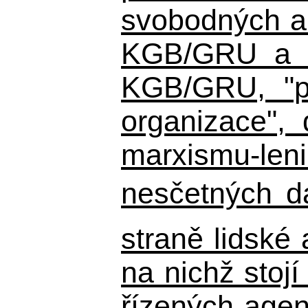
svobodných a 
KGB/GRU a ná
KGB/GRU,
"po
organizace", 
marxismu-leni
nesčetných d
straně lidské
na nichž stojí
řízených agen