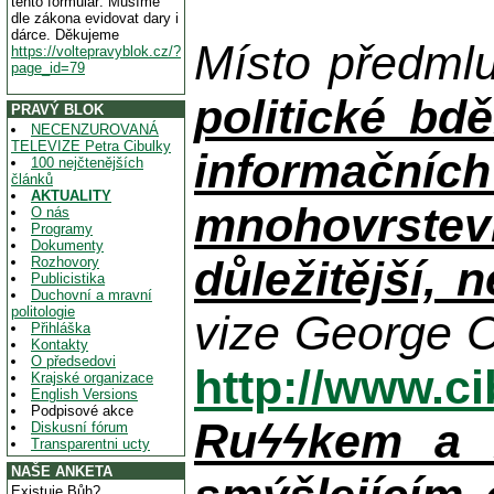
tento formulář. Musíme
dle zákona evidovat dary i
dárce. Děkujeme
Místo předml
https://voltepravyblok.cz/?
page_id=79
politické bdě
PRAVÝ BLOK
NECENZUROVANÁ
TELEVIZE Petra Cibulky
informačníc
100 nejčtenějších
článků
AKTUALITY
mnohovrstev
O nás
Programy
Dokumenty
důležitější, 
Rozhovory
Publicistika
Duchovní a mravní
politologie
vize George O
Přihláška
Kontakty
O předsedovi
http://www.c
Krajské organizace
English Versions
Podpisové akce
Ruϟϟkem a n
Diskusní fórum
Transparentni ucty
NAŠE ANKETA
Existuje Bůh?