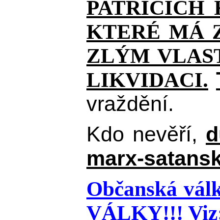
PATŘÍCÍCH
KTERÉ MÁ Z
ZLÝM VLAST
LIKVIDACI.
vraždění.
Kdo nevěří,
d
marx-satansk
Občanská válk
VÁLKY!!!
Viz