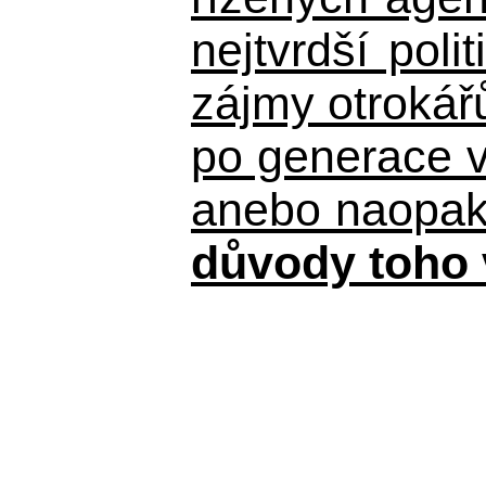
nejtvrdší pol
zájmy otrokář
po generace 
anebo naopak n
důvody toho 