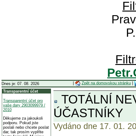
Fi
Prav
P
Fil
Petr
|
Zpět na domovskou stránku
|
Dnes je: 07. 08. 2026
Transparentní účet
TOTÁLNÍ NEV
Transparentní účet pro
vaše dary 2903099979 /
ÚČASTNÍKY
2010
Děkujeme za jakoukoli
podporu. Pokud jste
Vydáno dne 17. 01. 20
poslali nebo chcete poslat
dar, tak prosím vyplňte