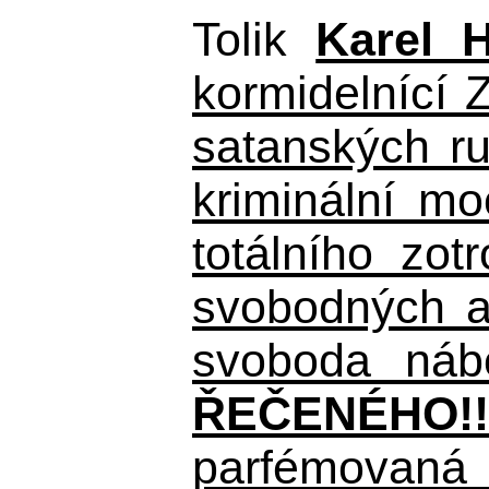
Tolik
Karel 
kormidelnící Z
satanských r
kriminální m
totálního zo
svobodných a 
svoboda nábo
ŘEČENÉHO!!
parfémovaná 