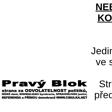
NE
KO
Jedi
ve 
St
pře