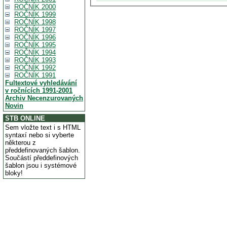
ROČNÍK 2000
ROČNÍK 1999
ROČNÍK 1998
ROČNÍK 1997
ROČNÍK 1996
ROČNÍK 1995
ROČNÍK 1994
ROČNÍK 1993
ROČNÍK 1992
ROČNÍK 1991
Fultextové vyhledávání
v ročnících 1991-2001
Archiv Necenzurovaných
Novin
STB ONLINE
Sem vložte text i s HTML
syntaxí nebo si vyberte
některou z
předdefinovaných šablon.
Součástí předdefinových
šablon jsou i systémové
bloky!