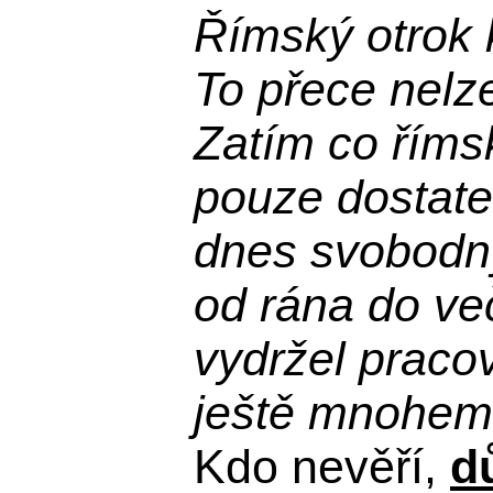
Římský otrok 
To přece nelz
Zatím co říms
pouze dostatek
dnes svobodn
od rána do več
vydržel praco
ještě mnohem 
Kdo nevěří,
d