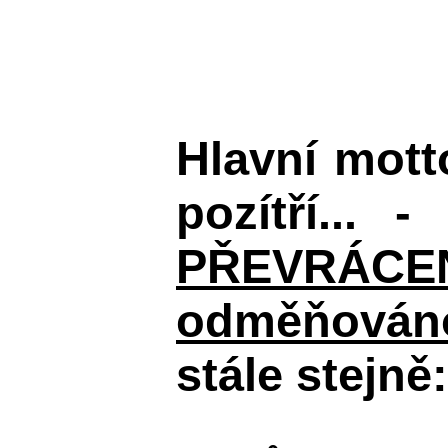
Hlavní mot
pozítří... 
PŘEVRÁCENÉM
odměňováno
stále stejně: