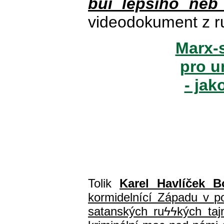
buï lepšího neb
videodokument z r
Marx-s
pro u
- jak
Tolik
Karel Havlíček B
kormidelnící Západu v pol
satanských ru
ϟϟ
kých ta