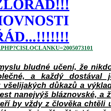
LOŘÁD!!!
HOVNOSTI
...!!!!!!!
.PHP?CISLOCLANKU=2005073101
slu bludné učení, že nikdo
lečné, a každý dostával 
 všelijakých důkazů a výklad
jest nanejvýš bláznovské, a 
teří by vždy z člověka chtěli 