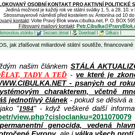
OKOVANÝ OSOBNÍ KONTAKT PRO AKTIVNÍ POLITICKÉ 
Jediná možnost je každý rok ve státní svátky 1. 5. a 28. 10. v
Strossmayerově náměstí před kostelem sv. Antonína od 10 do
rovaný kontakt
: Volte Pravý Blok www.cibulka.net, P. O. BOX 59
Filtrovaný mailový kontakt
:
Petr.Cibulka@PravyBlok.
domovskou stránku
|
Seznam témat
|
Download
|
Odkazy
|
DS, jak zfalšovat miliardové státní soutěže, financované
aždým našim článkem
STÁLÁ AKTUALIZOV
-
ve které je zkon
ĚLAT, TADY A TEĎ
WWW.CIBULKA.NET - psaných od roku 1
ystémovým charakterem, včetně množ
áš jednotlivý článek
- pokud se děsivá a
jako "
" - když veškeré další inform
1984
/petr/view.php?cisloclanku=2011070079
permanentní genocida, vedená hlav
otročené Evropy
, ale i
válka všech prot