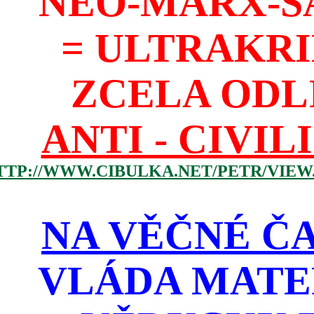
NEO-MARX-S
= ULTRAKR
ZCELA ODL
ANTI - CIVIL
TTP://WWW.CIBULKA.NET/PETR/VIEW
NA VĚČNÉ ČA
VLÁDA MATE