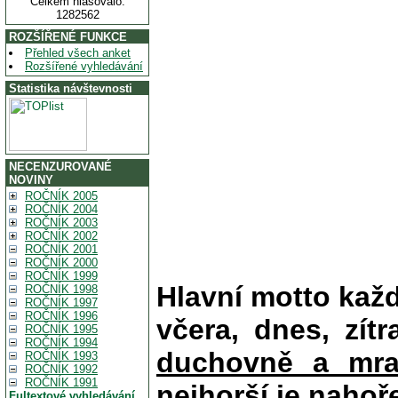
Celkem hlasovalo:
1282562
ROZŠÍŘENÉ FUNKCE
Přehled všech anket
Rozšířené vyhledávání
Statistika návštevnosti
NECENZUROVANÉ
NOVINY
ROČNÍK 2005
ROČNÍK 2004
ROČNÍK 2003
ROČNÍK 2002
ROČNÍK 2001
ROČNÍK 2000
ROČNÍK 1999
Hlavní motto kaž
ROČNÍK 1998
ROČNÍK 1997
ROČNÍK 1996
včera, dnes, zítr
ROČNÍK 1995
ROČNÍK 1994
duchovně a mra
ROČNÍK 1993
ROČNÍK 1992
ROČNÍK 1991
nejhorší je nahoř
Fultextové vyhledávání