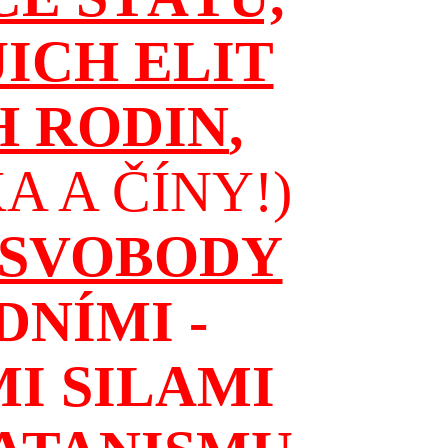
JICH ELIT
H RODIN
,
 A ČÍNY!)
 SVOBODY
NÍMI -
I SILAMI