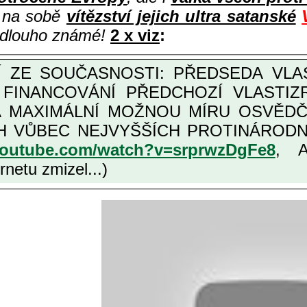
i na sobě
vítězství jejich ultra satanské
e dlouho známé!
2 x viz
:
M FINANCOVÁNÍ PŘEDCHOZÍ VLASTI
OŽNOU MÍRU OSVĚDČENÁ VLASTIZRÁDNÁ ČESKÁ "AMNESTIE", URČENÁ
NÍCH VLASTIZRÁDCŮ, VIZ NAPŘ.
youtube.com/watch?v=srprwzDgFe8
, 
netu zmizel...)