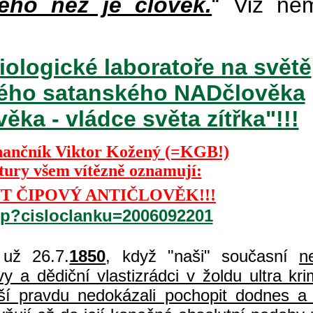
ého než je člověk.
“ Viz ně
iologické laboratoře na světě
ckého satanského NADčlověka
ka - vládce světa zítřka"!!!
nančník Viktor Kožený (=KGB!)
ktury všem vítězně oznamují:
T ČIPOVÝ ANTIČLOVĚK!!!
php?cisloclanku=2006092201
už 26.7.
1850
, když "naši" současní
n
 a dědiční vlastizrádci v žoldu ultra kri
í pravdu nedokázali pochopit dodnes a 