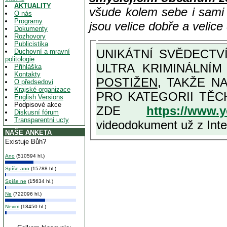
AKTUALITY
všude kolem sebe i sam
O nás
Programy
jsou velice dobře a velic
Dokumenty
Rozhovory
Publicistika
UNIKÁTNÍ SVĚDECTVÍ ZE SOUČASNOSTI: PŘEDSEDA VLASTIZRÁDNÉ VLÁDY KGB MIMOŘÁDNĚ DETAILNĚ O
Duchovní a mravní
politologie
ULTRA KRIMINÁLNÍ
Přihláška
Kontakty
POSTIŽEN
, TAKŽE NA MAXIMÁLNÍ M
O předsedovi
Krajské organizace
PRO KATEGORII TĚCH VŮBEC NEJVYŠŠÍCH PROTINÁRODNÍCH A PROTISTÁT
English Versions
Podpisové akce
ZDE
https://www.
Diskusní fórum
Transparentni ucty
videodokument už z Inter
NAŠE ANKETA
Existuje Bůh?
Ano
(510594 hl.)
Spíše ano
(15788 hl.)
Spíše ne
(15634 hl.)
Ne
(722096 hl.)
Nevim
(18450 hl.)