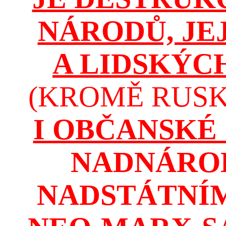
NÁRODŮ, JE
A LIDSKÝC
(KROMĚ RUSKA
I OBČANSKÉ
NADNÁROD
NADSTÁTNÍM