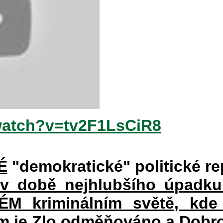
watch?v=tv2F1LsCiR8
É
"demokratické" politické re
 v době nejhlubšího úpadku
 kriminálním světě, kde 
rém je Zlo odměňováno a Dobr