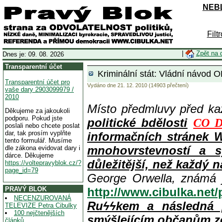
NEBL
Filt
|
Zpět na 
Dnes je: 09. 08. 2026
Transparentní účet
Kriminální stát: Vládní návod O
Transparentní účet pro
Vydáno dne 21. 12. 2010 (14903 přečtení)
vaše dary 2903099979 /
2010
Místo předmluvy před k
Děkujeme za jakoukoli
podporu. Pokud jste
politické bdělosti
CO D
poslali nebo chcete poslat
dar, tak prosím vyplňte
informačních stránek 
tento formulář. Musíme
mnohovrstevností a s
dle zákona evidovat dary i
dárce. Děkujeme
důležitější, než každý n
https://voltepravyblok.cz/?
page_id=79
George Orwella, známá 
PRAVÝ BLOK
http://www.cibulka.net
NECENZUROVANÁ
Ruϟϟkem a následná 
TELEVIZE Petra Cibulky
100 nejčtenějších
smýšlejícím občanům z
článků