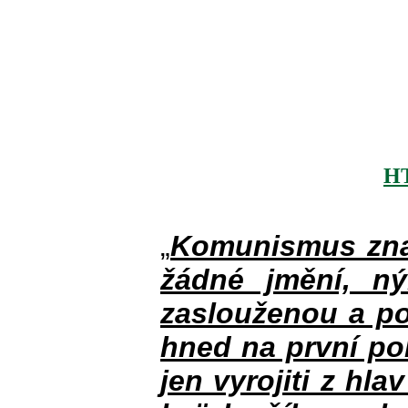
H
„
Komunismus zna
žádné jmění, n
zaslouženou a po
hned na první po
jen vyrojiti z hla