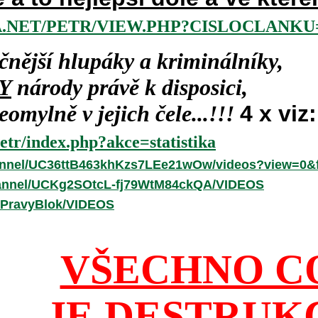
.NET/PETR/VIEW.PHP?CISLOCLANKU=
čnější hlupáky a kriminálníky,
Y
národy právě k disposici,
omylně v jejich čele...!!!
4 x viz:
etr/index.php?akce=statistika
annel/UC36ttB463khKzs7LEe21wOw/videos?view=0&f
hannel/UCKg2SOtcL-fj79WtM84ckQA/VIDEOS
/PravyBlok/VIDEOS
VŠECHNO C
JE DESTRUK