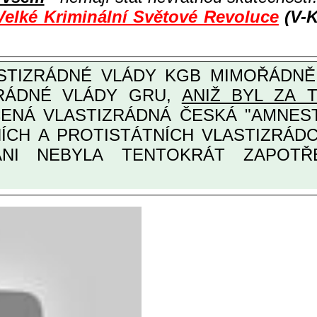
Velké Kriminální Světové Revoluce
(V-K
ZRÁDNÉ VLÁDY GRU,
ANIŽ BYL ZA 
ANI NEBYLA TENTOKRÁT ZAPOTŘEB