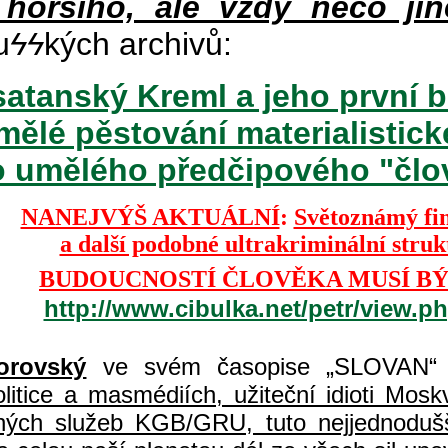
 horšího, ale vždy něco jin
u
ϟϟ
kých archivů:
atanský Kreml a jeho první b
mělé pěstování materialisti
o umělého předčipového "člově
NANEJVÝŠ AKTUÁLNÍ
:
Světoznámý fi
a další podobné ultrakriminální stru
BUDOUCNOSTÍ ČLOVĚKA MUSÍ BÝ
http://www.cibulka.net/petr/view.
orovský
ve svém časopise „SLOVAN“ 
itice a masmédiích, užiteční idioti Moskvy
jných služeb KGB/GRU, tuto nejjednodušš