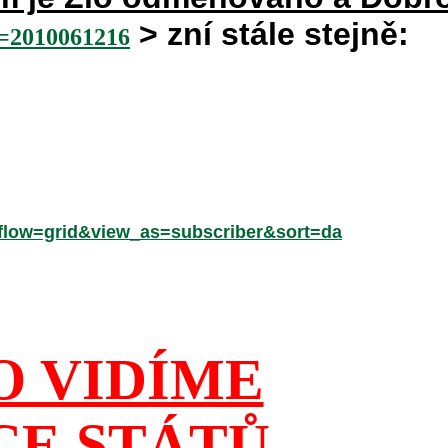
> zní stále stejně:
2010061216
low=grid&view_as=subscriber&sort=da
O VIDÍME
CE STÁTŮ,