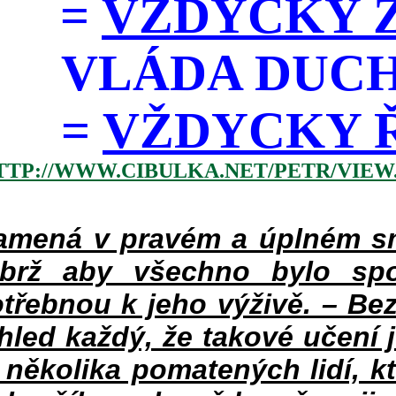
=
VŽDYCKY Z
VLÁDA DUC
=
VŽDYCKY ŘÁD
TTP://WWW.CIBULKA.NET/PETR/VIEW
mená v pravém a úplném smy
ýbrž aby všechno bylo spo
třebnou k jeho výživě. – Bez
hled každý, že takové učení 
v několika pomatených lidí, k