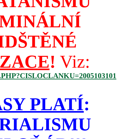
ATANISMU
IMINÁLNÍ
IDŠTĚNÉ
IZACE
!
Viz:
.PHP?CISLOCLANKU=2005103101
SY PLATÍ
:
RIALISMU