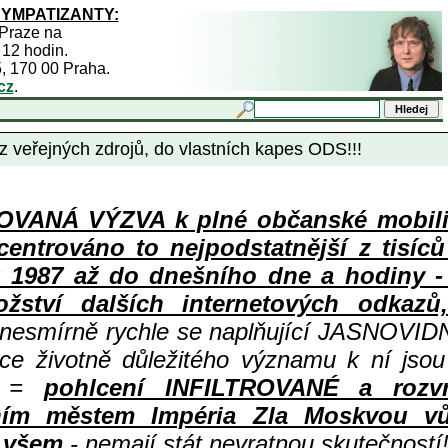
SYMPATIZANTY:
 Praze na
 12 hodin.
5, 170 00 Praha.
cz
.
 z veřejných zdrojů, do vlastních kapes ODS!!!
ANÁ VÝZVA k plné občanské mobiliza
centrováno to nejpodstatnější z tisíc
987 až do dnešního dne a hodiny - a
ství dalších internetových odkazů,
 nesmírně rychle se naplňující JASNOVID
ace životně důležitého významu k ní jsou
=
pohlcení INFILTROVANÉ a rozv
ním městem Impéria Zla Moskvou vů
i všem
- nemají stát nevratnou skutečností