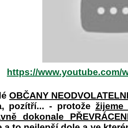
https://www.youtube.com/
dé
OBČANY NEODVOLATELN
a, pozítří... - protože
žijeme
vně dokonale PŘEVRÁCENÉM
e a to nejlepší dole a ve kte