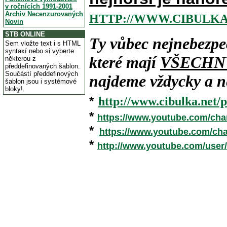
v ročnících 1991-2001
Archiv Necenzurovaných
HTTP://WWW.CIBULKA
Novin
STB ONLINE
Ty vůbec nejnebezpe
Sem vložte text i s HTML
syntaxí nebo si vyberte
které mají
VŠECHN
některou z
předdefinovaných šablon.
Součástí předdefinových
najdeme vždycky a ne
šablon jsou i systémové
bloky!
*
http://www.cibulka.net/p
*
https://www.youtube.com/ch
*
https://www.youtube.com/c
*
http://www.youtube.com/user