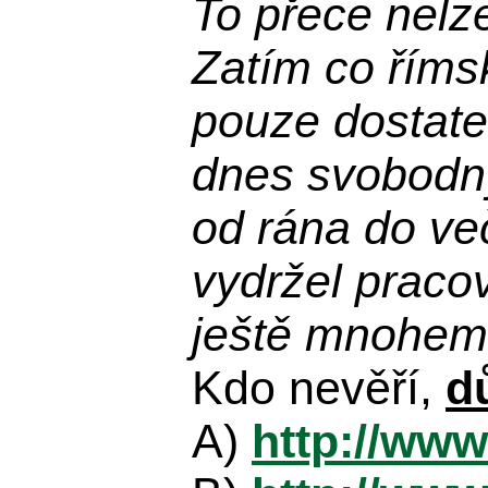
To přece nelz
Zatím co říms
pouze dostatek
dnes svobodn
od rána do več
vydržel praco
ještě mnohem 
Kdo nevěří,
d
A)
http://www