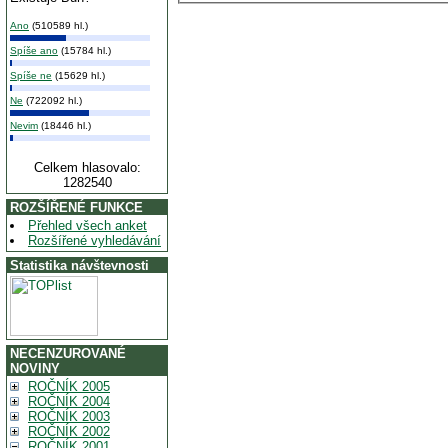
Ano
(510589 hl.)
Spíše ano
(15784 hl.)
Spíše ne
(15629 hl.)
Ne
(722092 hl.)
Nevim
(18446 hl.)
Celkem hlasovalo:
1282540
ROZŠÍŘENÉ FUNKCE
Přehled všech anket
Rozšířené vyhledávání
Statistika návštevnosti
NECENZUROVANÉ
NOVINY
ROČNÍK 2005
ROČNÍK 2004
ROČNÍK 2003
ROČNÍK 2002
ROČNÍK 2001