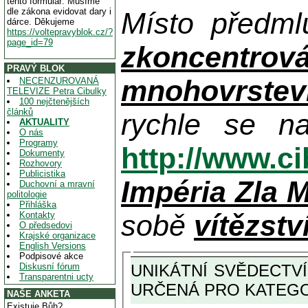
tento formulář. Musíme
dle zákona evidovat dary i
Místo předm
dárce. Děkujeme
https://voltepravyblok.cz/?
page_id=79
zkoncentrov
PRAVÝ BLOK
mnohovrstevn
NECENZUROVANÁ
TELEVIZE Petra Cibulky
100 nejčtenějších
článků
rychle se n
AKTUALITY
O nás
Programy
http://www.c
Dokumenty
Rozhovory
Publicistika
Impéria Zla 
Duchovní a mravní
politologie
Přihláška
sobě
vítězstv
Kontakty
O předsedovi
Krajské organizace
English Versions
Podpisové akce
Diskusní fórum
Transparentni ucty
NAŠE ANKETA
Existuje Bůh?