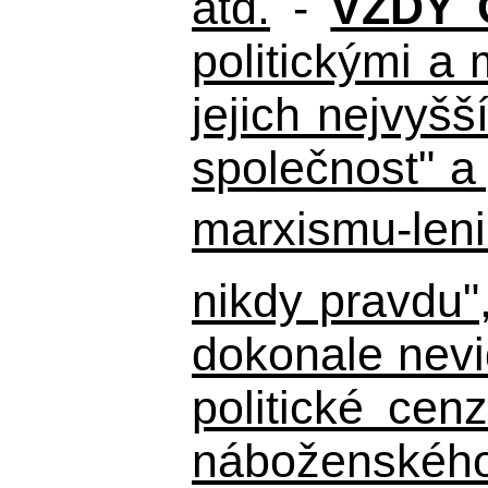
atd.
-
VŽDY 
politickými a
jejich nejvyš
společnost" a 
marxismu-leni
nikdy pravdu"
dokonale nevid
politické ce
náboženského 