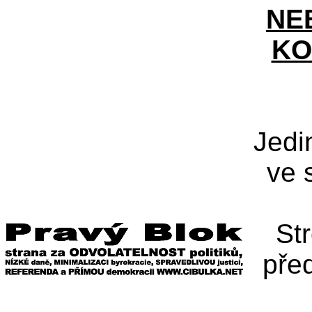
NE
KO
Jedi
ve 
St
pře