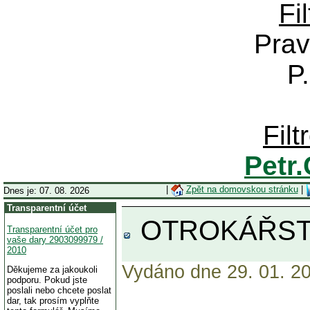
Fi
Prav
P
Fil
Petr
|
Zpět na domovskou stránku
|
Dnes je: 07. 08. 2026
Transparentní účet
OTROKÁŘSTV
Transparentní účet pro
vaše dary 2903099979 /
2010
Vydáno dne 29. 01. 20
Děkujeme za jakoukoli
podporu. Pokud jste
poslali nebo chcete poslat
dar, tak prosím vyplňte