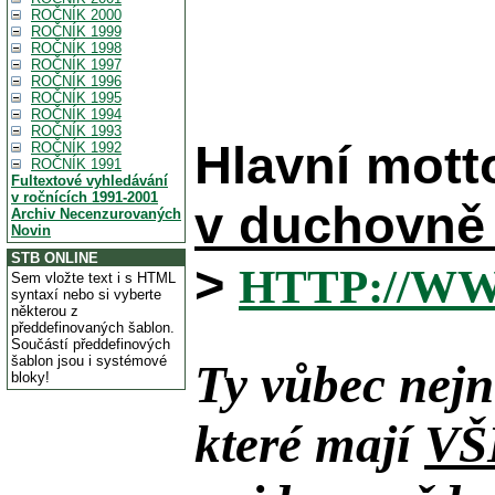
ROČNÍK 2000
ROČNÍK 1999
ROČNÍK 1998
ROČNÍK 1997
ROČNÍK 1996
ROČNÍK 1995
ROČNÍK 1994
ROČNÍK 1993
Hlavní mott
ROČNÍK 1992
ROČNÍK 1991
Fultextové vyhledávání
v ročnících 1991-2001
v duchovně 
Archiv Necenzurovaných
Novin
STB ONLINE
>
HTTP://W
Sem vložte text i s HTML
syntaxí nebo si vyberte
některou z
předdefinovaných šablon.
Součástí předdefinových
šablon jsou i systémové
Ty vůbec nejn
bloky!
které mají
VŠ