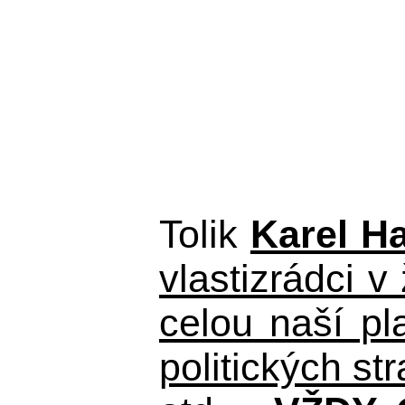
Tolik
Karel H
vlastizrádci v
celou naší pl
politických s