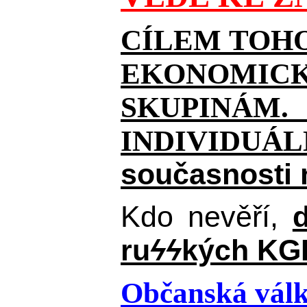
CÍLEM TOHO
EKONOMICKÉ
SKUPINÁM.
INDIVIDUÁ
současnosti 
Kdo nevěří,
ru
ϟϟ
kých KGB
Občanská válka