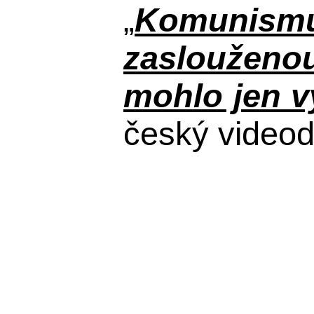
„
Komunismus
zaslouženou
mohlo jen vy
český video