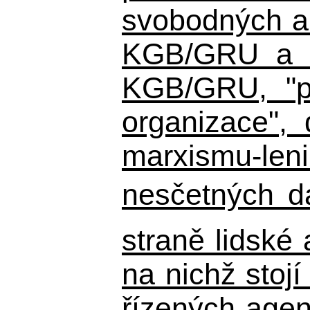
svobodných a 
KGB/GRU a ná
KGB/GRU,
"po
organizace", 
marxismu-leni
nesčetných d
straně lidské
na nichž stojí
řízených agen