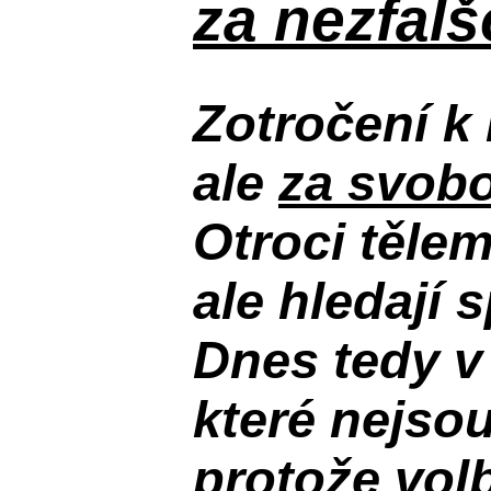
za nezfal
Zotročení k 
ale
za svobo
Otroci těle
ale hledají 
Dnes tedy v
které nejso
protože volb