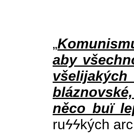
„
Komunismus
aby všechno
všelijakýc
bláznovské, 
něco buï le
ru
ϟϟ
kých arc