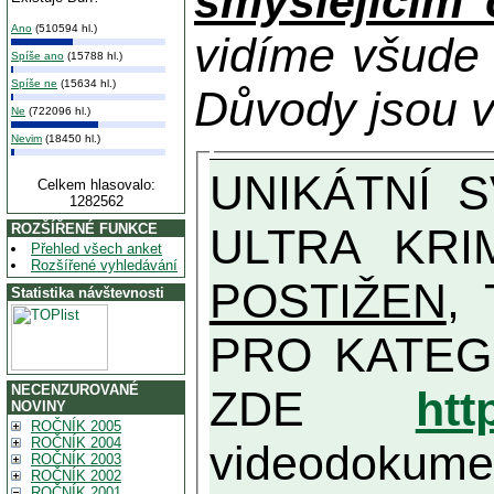
smýšlejícím
Ano
(510594 hl.)
vidíme všude
Spíše ano
(15788 hl.)
Spíše ne
(15634 hl.)
Důvody jsou v
Ne
(722096 hl.)
Nevim
(18450 hl.)
UNIKÁTNÍ SVĚDECTVÍ ZE SOUČASNOSTI: PŘEDSEDA VLASTIZRÁDNÉ VLÁDY KGB MIMOŘÁDNĚ DETAILNĚ O
Celkem hlasovalo:
1282562
ULTRA KRI
ROZŠÍŘENÉ FUNKCE
Přehled všech anket
Rozšířené vyhledávání
POSTIŽEN
, T
Statistika návštevnosti
PRO KATEGORII TĚCH VŮBEC NEJVYŠŠÍC
NECENZUROVANÉ
ZDE
htt
NOVINY
ROČNÍK 2005
ROČNÍK 2004
videodokument
ROČNÍK 2003
ROČNÍK 2002
ROČNÍK 2001