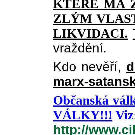
KTERÉ MÁ Z
ZLÝM VLAST
LIKVIDACI.
vraždění.
Kdo nevěří,
d
marx-satansk
Občanská válk
VÁLKY!!!
Viz
http://www.c