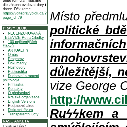
tento formulář. Musíme
dle zákona evidovat dary i
dárce. Děkujeme
Místo předml
https://voltepravyblok.cz/?
page_id=79
politické bdě
PRAVÝ BLOK
NECENZUROVANÁ
TELEVIZE Petra Cibulky
informačníc
100 nejčtenějších
článků
AKTUALITY
mnohovrstev
O nás
Programy
Dokumenty
důležitější, 
Rozhovory
Publicistika
Duchovní a mravní
politologie
vize George O
Přihláška
Kontakty
O předsedovi
http://www.c
Krajské organizace
English Versions
Podpisové akce
Ruϟϟkem a n
Diskusní fórum
Transparentni ucty
NAŠE ANKETA
Existuje Bůh?