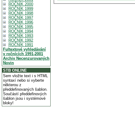
ROČNÍK 2000
ROČNÍK 1999
ROČNÍK 1998
ROČNÍK 1997
ROČNÍK 1996
ROČNÍK 1995
ROČNÍK 1994
ROČNÍK 1993
ROČNÍK 1992
ROČNÍK 1991
Fultextové vyhledávání
v ročnících 1991-2001
Archiv Necenzurovaných
Novin
STB ONLINE
Sem vložte text i s HTML
syntaxí nebo si vyberte
některou z
předdefinovaných šablon.
Součástí předdefinových
šablon jsou i systémové
bloky!