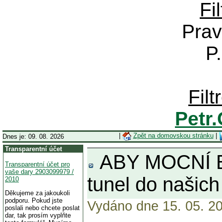
Fi
Prav
P
Fil
Petr
|
Zpět na domovskou stránku
|
Dnes je: 09. 08. 2026
Transparentní účet
ABY MOCNÍ BY
Transparentní účet pro
vaše dary 2903099979 /
tunel do našich
2010
Děkujeme za jakoukoli
podporu. Pokud jste
Vydáno dne 15. 05. 20
poslali nebo chcete poslat
dar, tak prosím vyplňte