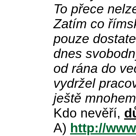
To přece nelz
Zatím co říms
pouze dostatek
dnes svobodn
od rána do več
vydržel praco
ještě mnohem 
Kdo nevěří,
d
A)
http://www