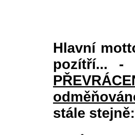
Hlavní mot
pozítří... 
PŘEVRÁCENÉM
odměňováno
stále stejně: