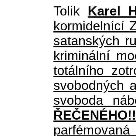
Tolik
Karel 
kormidelnící Z
satanských r
kriminální m
totálního zo
svobodných a 
svoboda nábo
ŘEČENÉHO!!
parfémovaná 