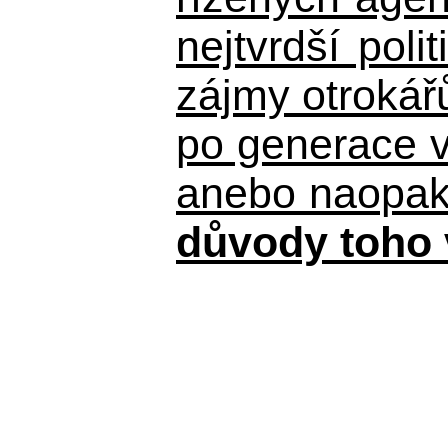
nejtvrdší pol
zájmy otrokář
po generace 
anebo naopak n
důvody toho 