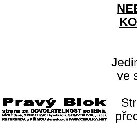
NE
KO
Jedi
ve 
St
pře