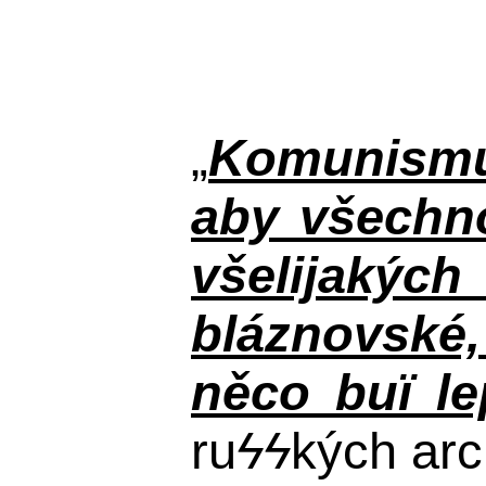
„
Komunismus
aby všechno
všelijakýc
bláznovské, 
něco buï le
ru
ϟϟ
kých arc