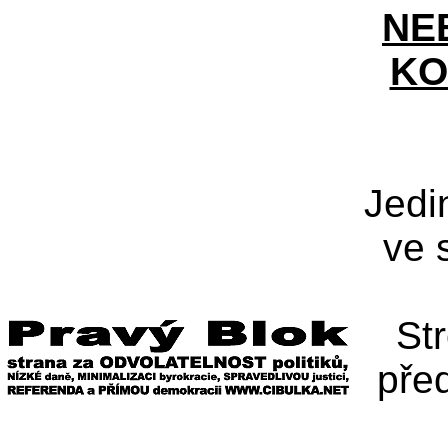
NE
KO
Jedi
ve 
St
pře