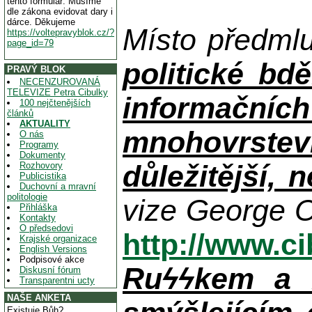
tento formulář. Musíme
dle zákona evidovat dary i
dárce. Děkujeme
Místo předml
https://voltepravyblok.cz/?
page_id=79
politické bdě
PRAVÝ BLOK
NECENZUROVANÁ
TELEVIZE Petra Cibulky
informačníc
100 nejčtenějších
článků
AKTUALITY
mnohovrstev
O nás
Programy
Dokumenty
důležitější, 
Rozhovory
Publicistika
Duchovní a mravní
politologie
vize George O
Přihláška
Kontakty
O předsedovi
http://www.c
Krajské organizace
English Versions
Podpisové akce
Ruϟϟkem a n
Diskusní fórum
Transparentni ucty
NAŠE ANKETA
Existuje Bůh?