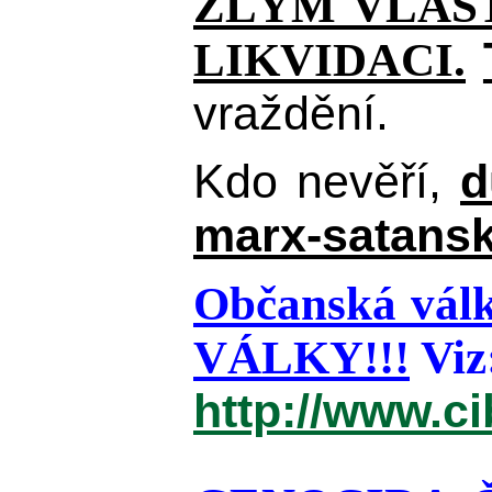
ZLÝM VLAST
LIKVIDACI.
vraždění.
Kdo nevěří,
d
marx-satansk
Občanská válk
VÁLKY!!!
Viz
http://www.c