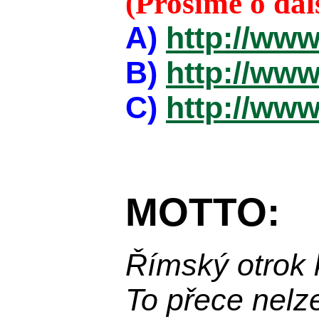
(Prosíme o da
A)
http://www
B)
http://www
C)
http://www
MOTTO:
Římský otrok 
To přece nelz