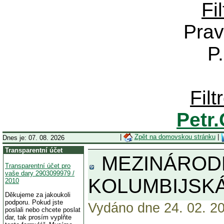
Fi
Prav
P
Fil
Petr
|
Zpět na domovskou stránku
|
Dnes je: 07. 08. 2026
Transparentní účet
MEZINÁRODN
Transparentní účet pro
vaše dary 2903099979 /
KOLUMBIJSKÁ
2010
Děkujeme za jakoukoli
podporu. Pokud jste
Vydáno dne 24. 02. 20
poslali nebo chcete poslat
dar, tak prosím vyplňte