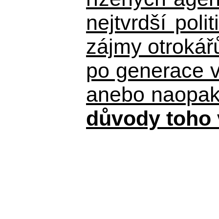
nejtvrdší pol
zájmy otrokář
po generace 
anebo naopak n
důvody toho 