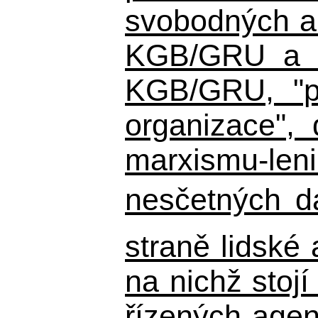
svobodných a 
KGB/GRU a ná
KGB/GRU,
"po
organizace", 
marxismu-leni
nesčetných d
straně lidské
na nichž stojí
řízených agen