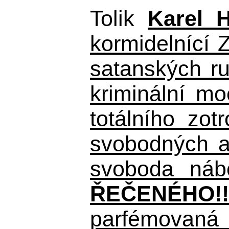
Tolik
Karel 
kormidelnící Z
satanských r
kriminální m
totálního zo
svobodných a 
svoboda nábo
ŘEČENÉHO!!
parfémovaná 