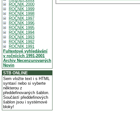
ROČNÍK 2000
ROČNÍK 1999
ROČNÍK 1998
ROČNÍK 1997
ROČNÍK 1996
ROČNÍK 1995
ROČNÍK 1994
ROČNÍK 1993
ROČNÍK 1992
ROČNÍK 1991
Fultextové vyhledávání
v ročnících 1991-2001
Archiv Necenzurovaných
Novin
STB ONLINE
Sem vložte text i s HTML
syntaxí nebo si vyberte
některou z
předdefinovaných šablon.
Součástí předdefinových
šablon jsou i systémové
bloky!