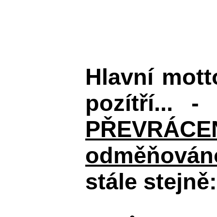
Hlavní mot
pozítří... 
PŘEVRÁCENÉM
odměňováno
stále stejně: