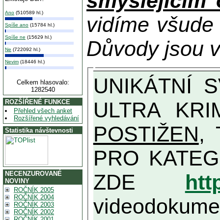
smýšlejícím
Ano
(510589 hl.)
vidíme všude
Spíše ano
(15784 hl.)
Spíše ne
(15629 hl.)
Důvody jsou v
Ne
(722092 hl.)
Nevim
(18446 hl.)
UNIKÁTNÍ SVĚDECTVÍ ZE SOUČASNOSTI: PŘEDSEDA VLASTIZRÁDNÉ VLÁDY KGB MIMOŘÁDNĚ DETAILNĚ O
Celkem hlasovalo:
1282540
ULTRA KRI
ROZŠÍŘENÉ FUNKCE
Přehled všech anket
Rozšířené vyhledávání
POSTIŽEN
, T
Statistika návštevnosti
PRO KATEGORII TĚCH VŮBEC NEJVYŠŠÍC
NECENZUROVANÉ
ZDE
htt
NOVINY
ROČNÍK 2005
ROČNÍK 2004
videodokument
ROČNÍK 2003
ROČNÍK 2002
ROČNÍK 2001