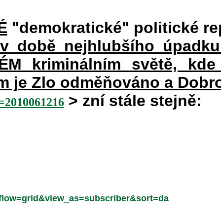
É
"demokratické" politické re
 v době nejhlubšího úpadku
 kriminálním světě, kde 
rém je Zlo odměňováno a Dobr
> zní stále stejně:
2010061216
low=grid&view_as=subscriber&sort=da