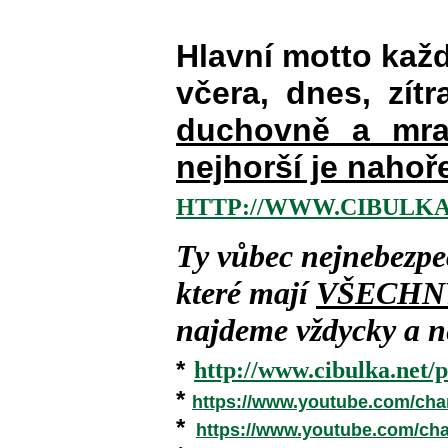
Hlavní motto kaž
včera, dnes, zítr
duchovně a mra
nejhorší je nahoř
HTTP://WWW.CIBULKA
Ty vůbec nejnebezpe
které mají
VŠECHN
najdeme vždycky a ne
*
http://www.cibulka.net/p
*
https://www.youtube.com/ch
*
https://www.youtube.com/c