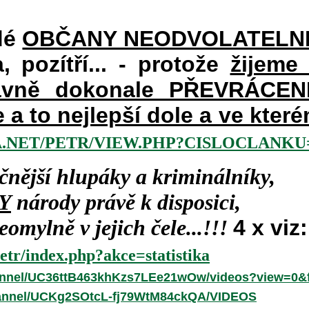
dé
OBČANY NEODVOLATELN
a, pozítří... - protože
žijeme
vně dokonale PŘEVRÁCENÉM
e a to nejlepší dole a ve kte
.NET/PETR/VIEW.PHP?CISLOCLANKU=
čnější hlupáky a kriminálníky,
Y
národy právě k disposici,
omylně v jejich čele...!!!
4 x viz:
etr/index.php?akce=statistika
annel/UC36ttB463khKzs7LEe21wOw/videos?view=0&f
hannel/UCKg2SOtcL-fj79WtM84ckQA/VIDEOS