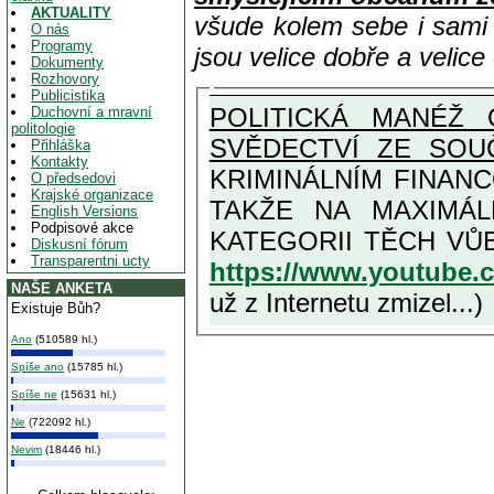
AKTUALITY
všude kolem sebe i sam
O nás
Programy
jsou velice dobře a velic
Dokumenty
Rozhovory
Publicistika
POLITICKÁ MANÉŽ 
Duchovní a mravní
politologie
SVĚDECTVÍ ZE SOU
Přihláška
Kontakty
KRIMINÁLNÍM FINAN
O předsedovi
Krajské organizace
TAKŽE NA MAXIMÁLNÍ MOŽNOU MÍRU OSVĚDČENÁ V
English Versions
Podpisové akce
Diskusní fórum
Transparentni ucty
https://www.youtube
NAŠE ANKETA
už z Internetu zmizel...)
Existuje Bůh?
Ano
(510589 hl.)
Spíše ano
(15785 hl.)
Spíše ne
(15631 hl.)
Ne
(722092 hl.)
Nevim
(18446 hl.)