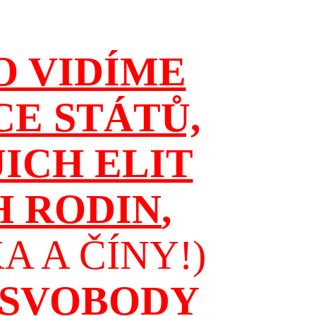
O VIDÍME
CE STÁTŮ,
JICH ELIT
H RODIN
,
 A ČÍNY!)
 SVOBODY