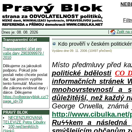
NEBL
Filt
|
Zpět na 
Dnes je: 08. 08. 2026
Transparentní účet
Kdo prověří v českém politické
Transparentní účet pro
Vydáno dne 09. 11. 2006 (10497 přečtení)
vaše dary 2903099979 /
2010
Místo předmluvy před k
Děkujeme za jakoukoli
podporu. Pokud jste
politické bdělosti
CO D
poslali nebo chcete poslat
dar, tak prosím vyplňte
informačních stránek 
tento formulář. Musíme
mnohovrstevností a s
dle zákona evidovat dary i
dárce. Děkujeme
důležitější, než každý n
https://voltepravyblok.cz/?
page_id=79
George Orwella, známá 
PRAVÝ BLOK
http://www.cibulka.net
NECENZUROVANÁ
Ruϟϟkem a následná 
TELEVIZE Petra Cibulky
100 nejčtenějších
smýšlejícím občanům z
článků