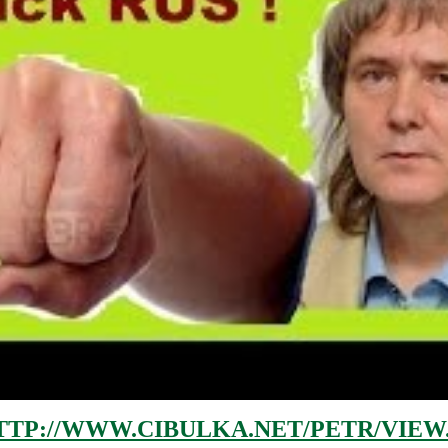
TTP://WWW.CIBULKA.NET/PETR/VIEW