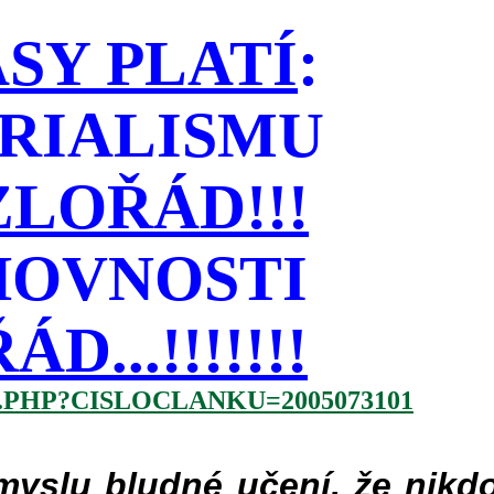
SY PLATÍ
:
RIALISMU
LOŘÁD!!!
HOVNOSTI
...!!!!!!!
.PHP?CISLOCLANKU=2005073101
slu bludné učení, že nikdo