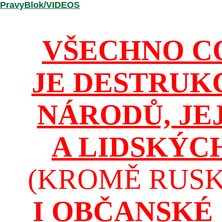
/PravyBlok/VIDEOS
VŠECHNO C
JE DESTRUK
NÁRODŮ, JE
A LIDSKÝC
(KROMĚ RUSKA
I OBČANSKÉ