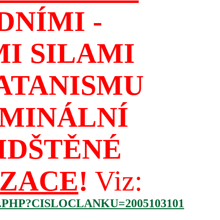
NÍMI -
I SILAMI
ATANISMU
IMINÁLNÍ
IDŠTĚNÉ
IZACE
!
Viz:
.PHP?CISLOCLANKU=2005103101