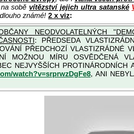
i na sobě
vítězství jejich ultra satanské
e dlouho známé!
2 x viz
:
OBČANY NEODVOLATELNÝCH "DEMO
ČASNOSTI
: PŘEDSEDA VLASTIZRÁDNÉ VLÁD
COVÁNÍ PŘEDCHOZÍ VLASTIZRÁDNÉ 
LASTIZRÁDNÁ ČESKÁ "AMNESTIE", URČENÁ PRO
KATEGORII TĚCH VŮBEC NEJVYŠŠÍCH PRO
.com/watch?v=srprwzDgFe8
, ANI NEBYL