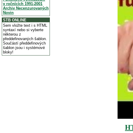
v ročnících 1991-2001
Archiv Necenzurovaných
Novin
STB ONLINE
Sem vložte text i s HTML
syntaxí nebo si vyberte
některou z
předdefinovaných šablon.
Součástí předdefinových
šablon jsou i systémové
bloky!
H