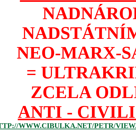
NADNÁROD
NADSTÁTNÍM
NEO-MARX-S
= ULTRAKR
ZCELA ODL
ANTI - CIVIL
TTP://WWW.CIBULKA.NET/PETR/VIEW