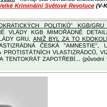
Velké Kriminální Světové Revoluce
(V-K
KRATICKÝCH POLITIKŮ" KGB/GRU 
Y KGB MIMOŘÁDNĚ DETAILNĚ O ULTRA
VLÁDY GRU,
ANIŽ BYL ZA TO KDOKOL
TINÁRODNÍCH A PROTISTÁTNÍCH VLASTIZRÁDCŮ
A TENTOKRÁT ZAPOTŘEBÍ... (původní 