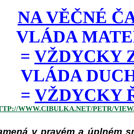
NA VĚČNÉ ČA
VLÁDA MATE
=
VŽDYCKY Z
VLÁDA DUC
=
VŽDYCKY ŘÁD
TTP://WWW.CIBULKA.NET/PETR/VIEW
mená v pravém a úplném smy