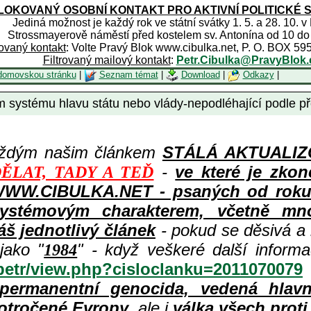
OKOVANÝ OSOBNÍ KONTAKT PRO AKTIVNÍ POLITICKÉ 
Jediná možnost je každý rok ve státní svátky 1. 5. a 28. 10. v
Strossmayerově náměstí před kostelem sv. Antonína od 10 do
rovaný kontakt
: Volte Pravý Blok www.cibulka.net, P. O. BOX 59
Filtrovaný mailový kontakt
:
Petr.Cibulka@PravyBlok.
domovskou stránku
|
Seznam témat
|
Download
|
Odkazy
|
m systému hlavu státu nebo vlády-nepodléhající podle p
aždým našim článkem
STÁLÁ AKTUALIZOV
-
ve které je zkon
ĚLAT, TADY A TEĎ
WWW.CIBULKA.NET - psaných od roku 1
ystémovým charakterem, včetně množ
áš jednotlivý článek
- pokud se děsivá a
jako "
" - když veškeré další inform
1984
/petr/view.php?cisloclanku=2011070079
permanentní genocida, vedená hlav
otročené Evropy
, ale i
válka všech prot