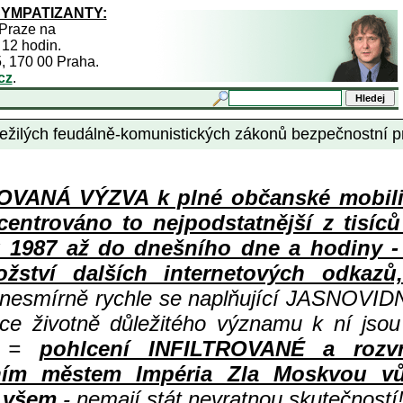
SYMPATIZANTY:
 Praze na
 12 hodin.
5, 170 00 Praha.
cz
.
řežilých feudálně-komunistických zákonů bezpečnostní 
ANÁ VÝZVA k plné občanské mobiliza
centrováno to nejpodstatnější z tisíc
987 až do dnešního dne a hodiny - a
ství dalších internetových odkazů,
 nesmírně rychle se naplňující JASNOVID
ace životně důležitého významu k ní jsou
=
pohlcení INFILTROVANÉ a rozv
ním městem Impéria Zla Moskvou vů
i všem
- nemají stát nevratnou skutečností