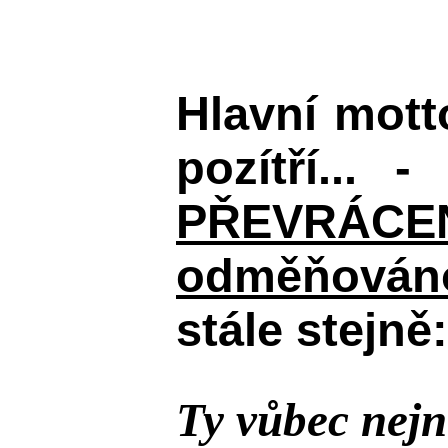
Hlavní mot
pozítří... 
PŘEVRÁCENÉM
odměňováno
stále stejně:
Ty vůbec nejn