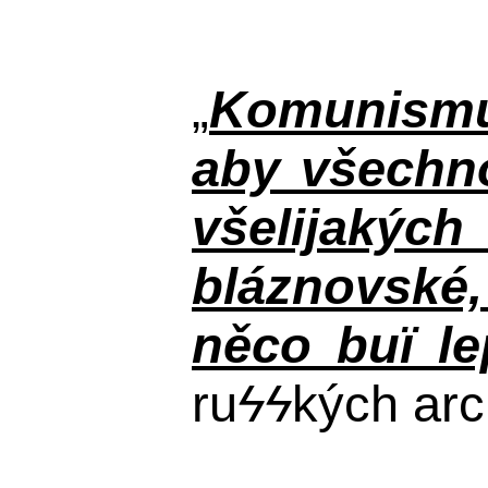
„
Komunismus
aby všechno
všelijakýc
bláznovské, 
něco buï le
ru
ϟϟ
kých arc