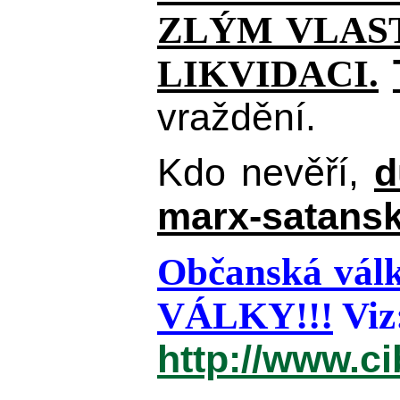
ZLÝM VLAST
LIKVIDACI.
vraždění.
Kdo nevěří,
d
marx-satansk
Občanská válk
VÁLKY!!!
Viz
http://www.c