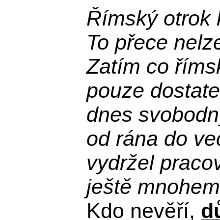
Římský otrok 
To přece nelz
Zatím co říms
pouze dostatek
dnes svobodn
od rána do več
vydržel praco
ještě mnohem 
Kdo nevěří,
d