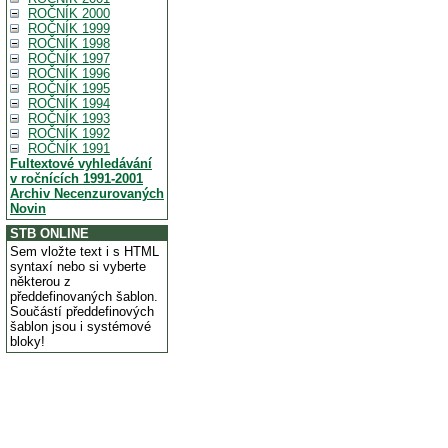
ROČNÍK 2000
ROČNÍK 1999
ROČNÍK 1998
ROČNÍK 1997
ROČNÍK 1996
ROČNÍK 1995
ROČNÍK 1994
ROČNÍK 1993
ROČNÍK 1992
ROČNÍK 1991
Fultextové vyhledávání
v ročnících 1991-2001
Archiv Necenzurovaných
Novin
STB ONLINE
Sem vložte text i s HTML
syntaxí nebo si vyberte
některou z
předdefinovaných šablon.
Součástí předdefinových
šablon jsou i systémové
bloky!