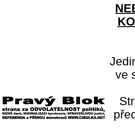
NE
KO
Jedi
ve 
St
pře