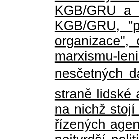
KGB/GRU a ná
KGB/GRU,
"po
organizace", 
marxismu-leni
nesčetných d
straně lidské
na nichž stojí
řízených agen