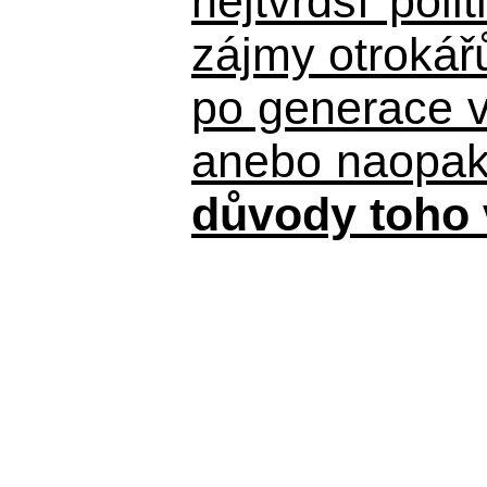
nejtvrdší pol
zájmy otrokář
po generace 
anebo naopak n
důvody toho 