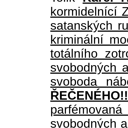
kormidelnící Z
satanských r
kriminální m
totálního zo
svobodných a 
svoboda nábo
ŘEČENÉHO!!
parfémovaná 
svobodných a 