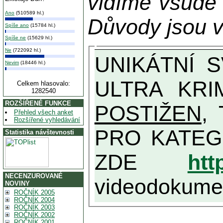
vidíme všude
Ano
(510589 hl.)
Důvody jsou v
Spíše ano
(15784 hl.)
Spíše ne
(15629 hl.)
Ne
(722092 hl.)
UNIKÁTNÍ SVĚDECTVÍ ZE SOUČASNOSTI: PŘEDSEDA VLASTIZRÁDNÉ VLÁDY KGB MIMOŘÁDNĚ DETAILNĚ O
Nevim
(18446 hl.)
ULTRA KRI
Celkem hlasovalo:
1282540
ROZŠÍŘENÉ FUNKCE
POSTIŽEN
, T
Přehled všech anket
Rozšířené vyhledávání
PRO KATEGORII TĚCH VŮBEC NEJVYŠŠÍC
Statistika návštevnosti
ZDE
htt
NECENZUROVANÉ
videodokument
NOVINY
ROČNÍK 2005
ROČNÍK 2004
ROČNÍK 2003
ROČNÍK 2002
ROČNÍK 2001