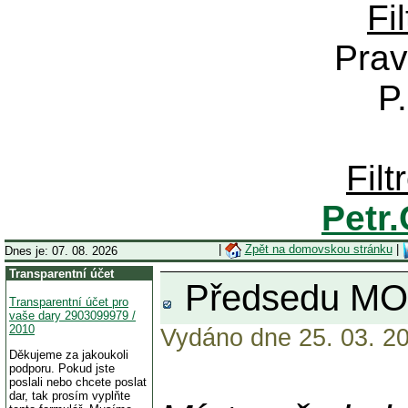
Fi
Prav
P
Fil
Petr
|
Zpět na domovskou stránku
|
Dnes je: 07. 08. 2026
Transparentní účet
Předsedu MOV 
Transparentní účet pro
vaše dary 2903099979 /
2010
Vydáno dne 25. 03. 20
Děkujeme za jakoukoli
podporu. Pokud jste
poslali nebo chcete poslat
dar, tak prosím vyplňte