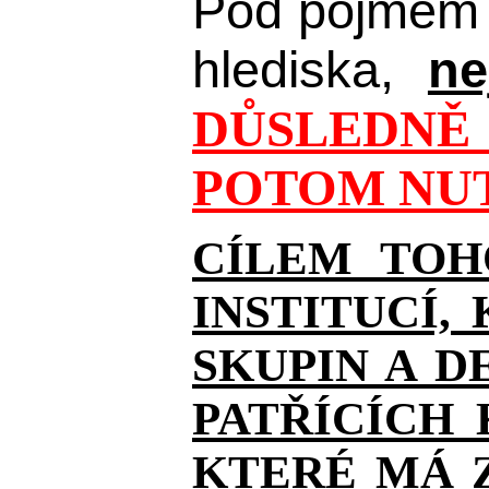
Pod pojmem 
hlediska,
ne
DŮSLEDNĚ 
POTOM NUT
CÍLEM TOH
INSTITUCÍ,
SKUPIN A D
PATŘÍCÍCH
KTERÉ MÁ Z