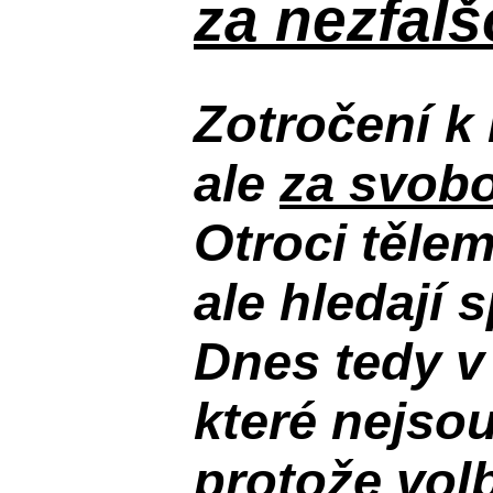
za nezfal
Zotročení k 
ale
za svobo
Otroci těle
ale hledají 
Dnes tedy v
které nejso
protože volb