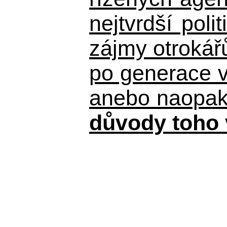
nejtvrdší pol
zájmy otrokář
po generace 
anebo naopak n
důvody toho 