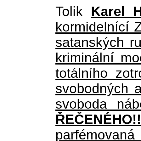
Tolik
Karel 
kormidelnící Z
satanských r
kriminální m
totálního zo
svobodných a 
svoboda nábo
ŘEČENÉHO!!
parfémovaná 