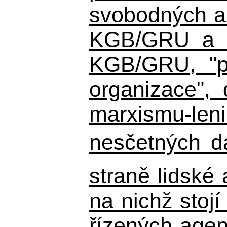
svobodných a 
KGB/GRU a ná
KGB/GRU,
"po
organizace", 
marxismu-leni
nesčetných d
straně lidské
na nichž stojí
řízených agen