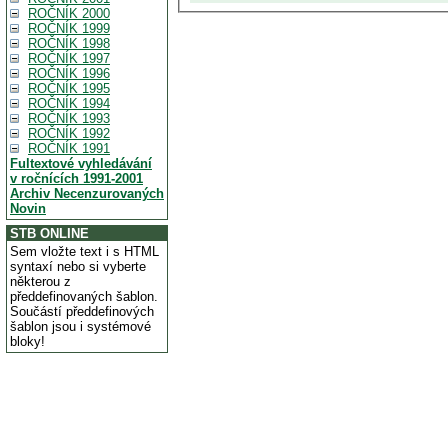
ROČNÍK 2000
ROČNÍK 1999
ROČNÍK 1998
ROČNÍK 1997
ROČNÍK 1996
ROČNÍK 1995
ROČNÍK 1994
ROČNÍK 1993
ROČNÍK 1992
ROČNÍK 1991
Fultextové vyhledávání
v ročnících 1991-2001
Archiv Necenzurovaných
Novin
STB ONLINE
Sem vložte text i s HTML
syntaxí nebo si vyberte
některou z
předdefinovaných šablon.
Součástí předdefinových
šablon jsou i systémové
bloky!