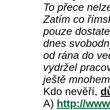
To přece nelz
Zatím co říms
pouze dostatek
dnes svobodn
od rána do več
vydržel praco
ještě mnohem 
Kdo nevěří,
d
A)
http://www