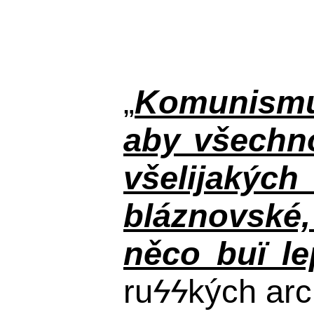
„
Komunismus
aby všechno
všelijakýc
bláznovské, 
něco buï le
ru
ϟϟ
kých arc