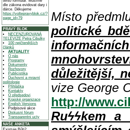
tento formulář. Musíme
dle zákona evidovat dary i
dárce. Děkujeme
Místo předml
https://voltepravyblok.cz/?
page_id=79
politické bdě
PRAVÝ BLOK
NECENZUROVANÁ
TELEVIZE Petra Cibulky
informačníc
100 nejčtenějších
článků
AKTUALITY
mnohovrstev
O nás
Programy
Dokumenty
důležitější, 
Rozhovory
Publicistika
Duchovní a mravní
politologie
vize George O
Přihláška
Kontakty
O předsedovi
http://www.c
Krajské organizace
English Versions
Podpisové akce
Ruϟϟkem a n
Diskusní fórum
Transparentni ucty
NAŠE ANKETA
Existuje Bůh?