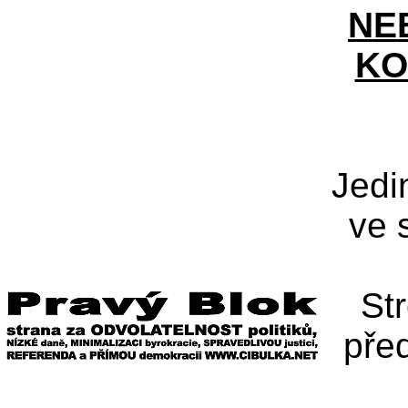
NE
KO
Jedi
ve 
St
pře