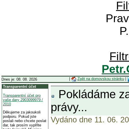
Fi
Prav
P
Fil
Petr
|
Zpět na domovskou stránku
|
Dnes je: 08. 08. 2026
Transparentní účet
Pokládáme za s
Transparentní účet pro
vaše dary 2903099979 /
právy...
2010
Děkujeme za jakoukoli
podporu. Pokud jste
Vydáno dne 11. 06. 20
poslali nebo chcete poslat
dar, tak prosím vyplňte