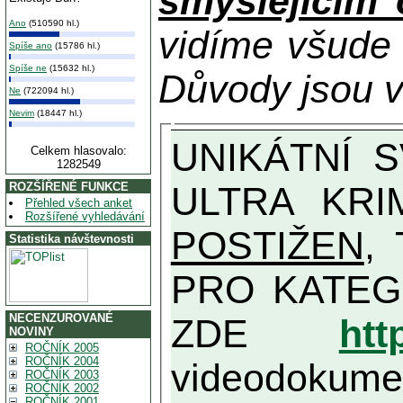
smýšlejícím
Ano
(510590 hl.)
vidíme všude
Spíše ano
(15786 hl.)
Spíše ne
(15632 hl.)
Důvody jsou v
Ne
(722094 hl.)
Nevim
(18447 hl.)
UNIKÁTNÍ SVĚDECTVÍ ZE SOUČASNOSTI: PŘEDSEDA VLASTIZRÁDNÉ VLÁDY KGB MIMOŘÁDNĚ DETAILNĚ O
Celkem hlasovalo:
1282549
ULTRA KRI
ROZŠÍŘENÉ FUNKCE
Přehled všech anket
Rozšířené vyhledávání
POSTIŽEN
, T
Statistika návštevnosti
PRO KATEGORII TĚCH VŮBEC NEJVYŠŠÍC
NECENZUROVANÉ
ZDE
htt
NOVINY
ROČNÍK 2005
ROČNÍK 2004
videodokument
ROČNÍK 2003
ROČNÍK 2002
ROČNÍK 2001