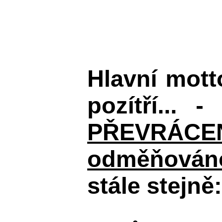
Hlavní mot
pozítří... 
PŘEVRÁCENÉM
odměňováno
stále stejně: