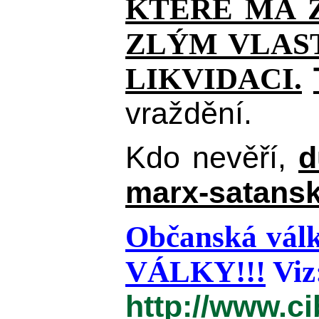
KTERÉ MÁ Z
ZLÝM VLAST
LIKVIDACI.
vraždění.
Kdo nevěří,
d
marx-satansk
Občanská válk
VÁLKY!!!
Viz
http://www.c