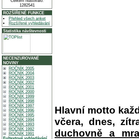
Celkem hlasovalo:
1282541
ROZŠÍŘENÉ FUNKCE
Přehled všech anket
Rozšířené vyhledávání
Statistika návštevnosti
NECENZUROVANÉ
NOVINY
ROČNÍK 2005
ROČNÍK 2004
ROČNÍK 2003
ROČNÍK 2002
ROČNÍK 2001
ROČNÍK 2000
ROČNÍK 1999
ROČNÍK 1998
ROČNÍK 1997
Hlavní motto kaž
ROČNÍK 1996
ROČNÍK 1995
včera, dnes, zítr
ROČNÍK 1994
ROČNÍK 1993
ROČNÍK 1992
duchovně a mra
ROČNÍK 1991
Fultextové vyhledávání