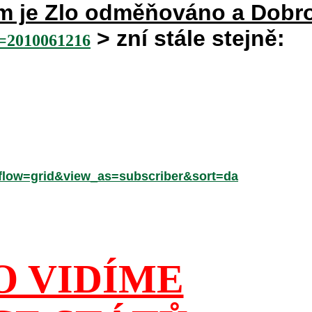
rém je Zlo odměňováno a Dobr
> zní stále stejně:
2010061216
low=grid&view_as=subscriber&sort=da
O VIDÍME