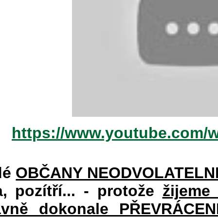
https://www.youtube.com/
dé
OBČANY NEODVOLATELN
a, pozítří... - protože
žijeme
vně dokonale PŘEVRÁCENÉM