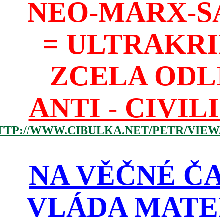
NEO-MARX-S
= ULTRAKR
ZCELA ODL
ANTI - CIVIL
TTP://WWW.CIBULKA.NET/PETR/VIEW
NA VĚČNÉ ČA
VLÁDA MATE