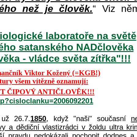
ého než je člověk.
“ Viz ně
iologické laboratoře na světě
ckého satanského NADčlověka
ka - vládce světa zítřka"!!!
nančník Viktor Kožený (=KGB!)
ktury všem vítězně oznamují:
T ČIPOVÝ ANTIČLOVĚK!!!
php?cisloclanku=2006092201
už 26.7.
1850
, když "naši" současní
n
 a dědiční vlastizrádci v žoldu ultra kri
í pravdu nedokázali pochopit dodnes a 