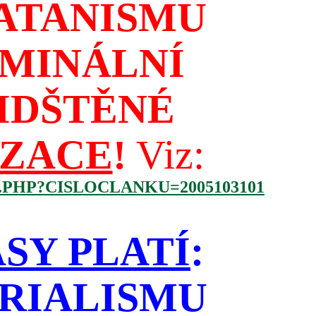
ATANISMU
IMINÁLNÍ
IDŠTĚNÉ
IZACE
!
Viz:
.PHP?CISLOCLANKU=2005103101
SY PLATÍ
:
RIALISMU