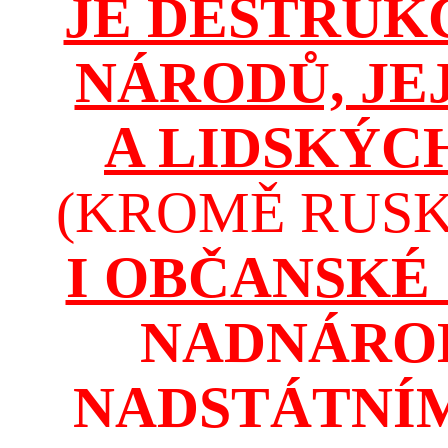
JE DESTRUK
NÁRODŮ, JE
A LIDSKÝC
(KROMĚ RUSKA
I OBČANSKÉ
NADNÁROD
NADSTÁTNÍM