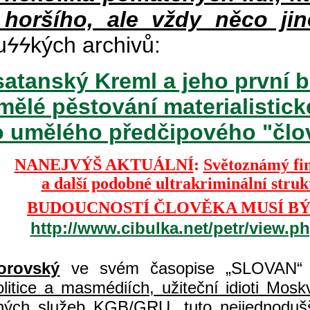
 horšího, ale vždy něco jin
u
ϟϟ
kých archivů:
atanský Kreml a jeho první b
mělé pěstování materialisti
o umělého předčipového "člově
NANEJVÝŠ AKTUÁLNÍ
:
Světoznámý fi
a další podobné ultrakriminální stru
BUDOUCNOSTÍ ČLOVĚKA MUSÍ BÝ
http://www.cibulka.net/petr/view.
orovský
ve svém časopise „SLOVAN“ 
itice a masmédiích, užiteční idioti Moskvy
jných služeb KGB/GRU, tuto nejjednodušš