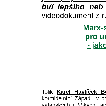
buï lepšího neb
videodokument z r
Marx-s
pro u
- jak
Tolik
Karel Havlíček B
kormidelnící Západu v pol
satanských ru
ϟϟ
kých ta