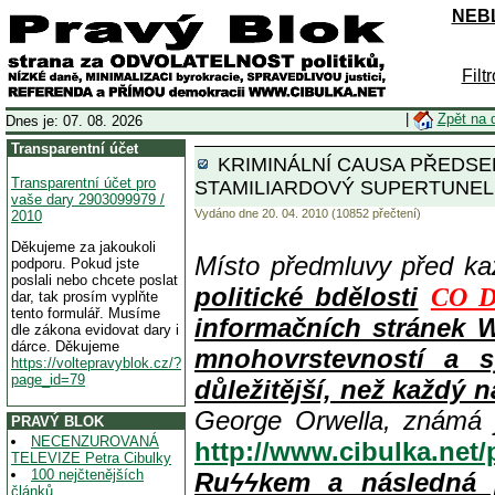
NEBL
Filt
|
Zpět na 
Dnes je: 07. 08. 2026
Transparentní účet
KRIMINÁLNÍ CAUSA PŘEDSE
Transparentní účet pro
STAMILIARDOVÝ SUPERTUNEL 
vaše dary 2903099979 /
Vydáno dne 20. 04. 2010 (10852 přečtení)
2010
Děkujeme za jakoukoli
Místo předmluvy před k
podporu. Pokud jste
poslali nebo chcete poslat
politické bdělosti
CO D
dar, tak prosím vyplňte
tento formulář. Musíme
informačních stránek 
dle zákona evidovat dary i
dárce. Děkujeme
mnohovrstevností a s
https://voltepravyblok.cz/?
page_id=79
důležitější, než každý n
George Orwella, známá 
PRAVÝ BLOK
NECENZUROVANÁ
http://www.cibulka.net
TELEVIZE Petra Cibulky
100 nejčtenějších
Ruϟϟkem a následná 
článků