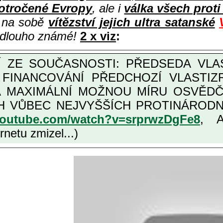
otročené Evropy
, ale i
válka všech prot
i na sobě
vítězství jejich ultra satanské
e dlouho známé!
2 x viz
:
M FINANCOVÁNÍ PŘEDCHOZÍ VLASTI
OŽNOU MÍRU OSVĚDČENÁ VLASTIZRÁDNÁ ČESKÁ "AMNESTIE", URČENÁ
NÍCH VLASTIZRÁDCŮ, VIZ NAPŘ.
youtube.com/watch?v=srprwzDgFe8
, 
netu zmizel...)