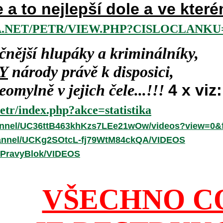
e a to nejlepší dole a ve kte
.NET/PETR/VIEW.PHP?CISLOCLANKU=
čnější hlupáky a kriminálníky,
Y
národy právě k disposici,
omylně v jejich čele...!!!
4 x viz:
etr/index.php?akce=statistika
annel/UC36ttB463khKzs7LEe21wOw/videos?view=0&f
hannel/UCKg2SOtcL-fj79WtM84ckQA/VIDEOS
/PravyBlok/VIDEOS
VŠECHNO C