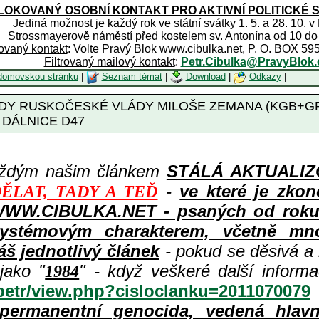
OKOVANÝ OSOBNÍ KONTAKT PRO AKTIVNÍ POLITICKÉ 
Jediná možnost je každý rok ve státní svátky 1. 5. a 28. 10. v
Strossmayerově náměstí před kostelem sv. Antonína od 10 do
rovaný kontakt
: Volte Pravý Blok www.cibulka.net, P. O. BOX 59
Filtrovaný mailový kontakt
:
Petr.Cibulka@PravyBlok.
domovskou stránku
|
Seznam témat
|
Download
|
Odkazy
|
DY RUSKOČESKÉ VLÁDY MILOŠE ZEMANA (KGB+GR
DÁLNICE D47
aždým našim článkem
STÁLÁ AKTUALIZOV
-
ve které je zkon
ĚLAT, TADY A TEĎ
WWW.CIBULKA.NET - psaných od roku 1
ystémovým charakterem, včetně množ
áš jednotlivý článek
- pokud se děsivá a
jako "
" - když veškeré další inform
1984
/petr/view.php?cisloclanku=2011070079
permanentní genocida, vedená hlav