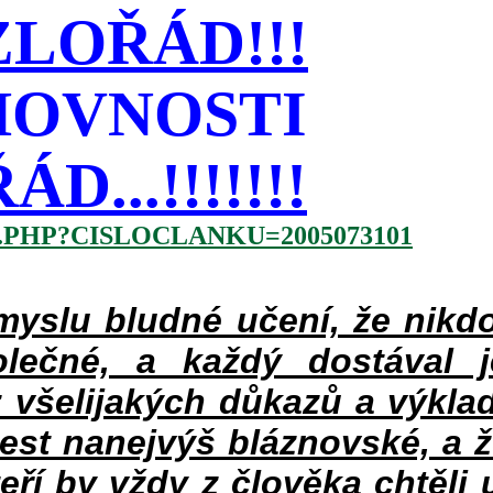
LOŘÁD!!!
HOVNOSTI
...!!!!!!!
.PHP?CISLOCLANKU=2005073101
slu bludné učení, že nikdo
lečné, a každý dostával 
 všelijakých důkazů a výklad
jest nanejvýš bláznovské, a 
teří by vždy z člověka chtěli 