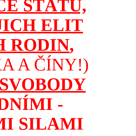
CE STÁTŮ,
JICH ELIT
H RODIN
,
 A ČÍNY!)
 SVOBODY
NÍMI -
I SILAMI