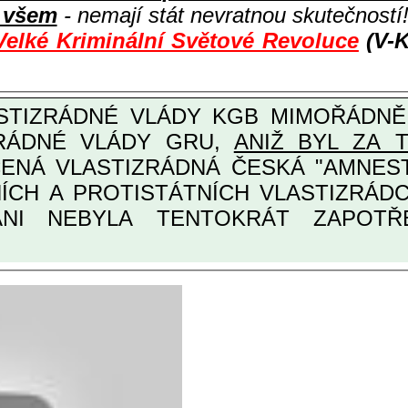
i všem
- nemají stát nevratnou skutečností
Velké Kriminální Světové Revoluce
(V-K
ZRÁDNÉ VLÁDY GRU,
ANIŽ BYL ZA 
ANI NEBYLA TENTOKRÁT ZAPOTŘEB