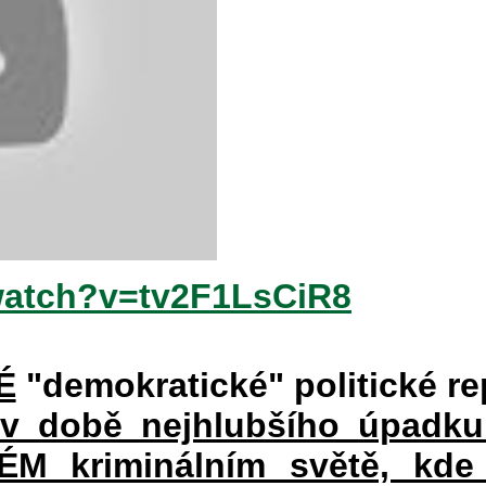
watch?v=tv2F1LsCiR8
É
"demokratické" politické re
 v době nejhlubšího úpadku
 kriminálním světě, kde 