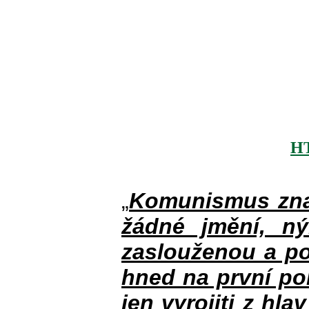
H
„
Komunismus zna
žádné jmění, n
zaslouženou a po
hned na první po
jen vyrojiti z hla