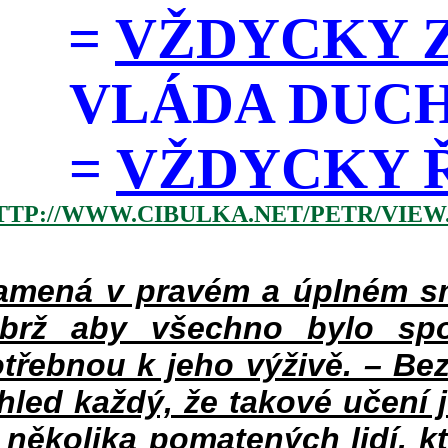
=
VŽDYCKY Z
VLÁDA DUC
=
VŽDYCKY ŘÁD
TTP://WWW.CIBULKA.NET/PETR/VIEW
mená v pravém a úplném smy
ýbrž aby všechno bylo spo
třebnou k jeho výživě. – Bez
hled každý, že takové učení 
v několika pomatených lidí, k