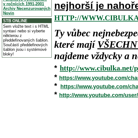
nejhorší je nahoř
v ročnících 1991-2001
Archiv Necenzurovaných
Novin
HTTP://WWW.CIBULKA
STB ONLINE
Sem vložte text i s HTML
Ty vůbec nejnebezpe
syntaxí nebo si vyberte
některou z
předdefinovaných šablon.
které mají
VŠECHN
Součástí předdefinových
šablon jsou i systémové
najdeme vždycky a ne
bloky!
*
http://www.cibulka.net/p
*
https://www.youtube.com/ch
*
https://www.youtube.com/c
*
http://www.youtube.com/user