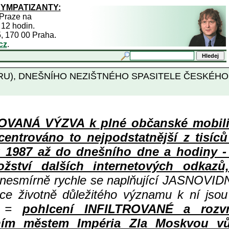
SYMPATIZANTY:
 Praze na
 12 hodin.
5, 170 00 Praha.
cz
.
U), DNEŠNÍHO NEZIŠTNÉHO SPASITELE ČESKÉHO
ANÁ VÝZVA k plné občanské mobiliza
centrováno to nejpodstatnější z tisíc
987 až do dnešního dne a hodiny - a
ství dalších internetových odkazů,
 nesmírně rychle se naplňující JASNOVID
ace životně důležitého významu k ní jsou
=
pohlcení INFILTROVANÉ a rozv
ním městem Impéria Zla Moskvou vů