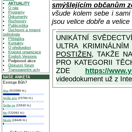
smýšlejícím občanům z
AKTUALITY
O nás
všude kolem sebe i sam
Programy
Dokumenty
jsou velice dobře a velic
Rozhovory
Publicistika
Duchovní a mravní
politologie
UNIKÁTNÍ SVĚDECTVÍ ZE SOUČASNOSTI: PŘEDSEDA VLASTIZRÁDNÉ VLÁDY KGB MIMOŘÁDNĚ DETAILNĚ O
Přihláška
Kontakty
ULTRA KRIMINÁLNÍ
O předsedovi
Krajské organizace
POSTIŽEN
, TAKŽE NA MAXIMÁLNÍ M
English Versions
PRO KATEGORII TĚCH VŮBEC NEJVYŠŠÍCH PROTINÁRODNÍCH A PROTISTÁT
Podpisové akce
Diskusní fórum
ZDE
https://www.
Transparentni ucty
videodokument už z Inter
NAŠE ANKETA
Existuje Bůh?
Ano
(510589 hl.)
Spíše ano
(15784 hl.)
Spíše ne
(15630 hl.)
Ne
(722092 hl.)
Nevim
(18446 hl.)