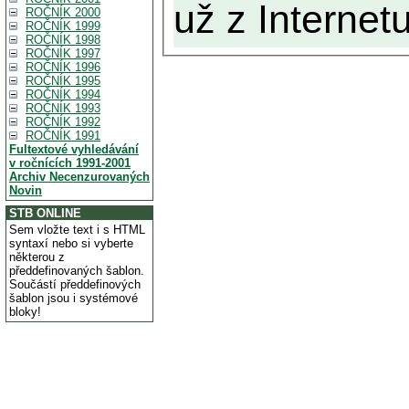
už z Internetu
ROČNÍK 2000
ROČNÍK 1999
ROČNÍK 1998
ROČNÍK 1997
ROČNÍK 1996
ROČNÍK 1995
ROČNÍK 1994
ROČNÍK 1993
ROČNÍK 1992
ROČNÍK 1991
Fultextové vyhledávání
v ročnících 1991-2001
Archiv Necenzurovaných
Novin
STB ONLINE
Sem vložte text i s HTML
syntaxí nebo si vyberte
některou z
předdefinovaných šablon.
Součástí předdefinových
šablon jsou i systémové
bloky!