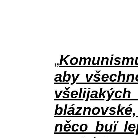
„
Komunismus
aby všechno
všelijakýc
bláznovské, 
něco buï le