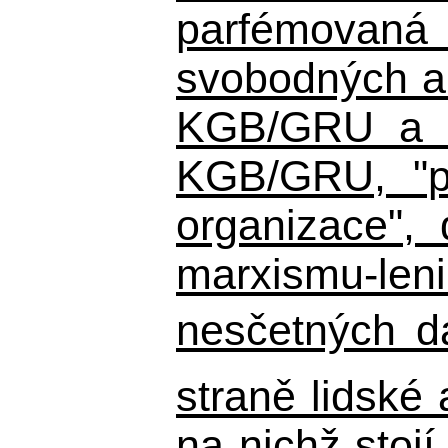
parfémovaná 
svobodných a 
KGB/GRU a ná
KGB/GRU,
"po
organizace", 
marxismu-leni
nesčetných d
straně lidské
na nichž stojí