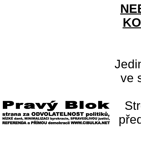
NE
KO
Jedi
ve 
St
pře