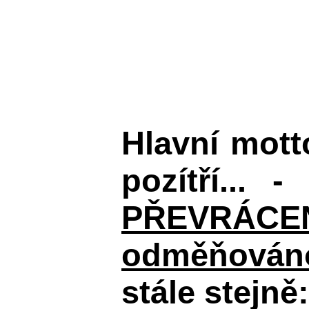
Hlavní mot
pozítří... 
PŘEVRÁCENÉM
odměňováno
stále stejně: