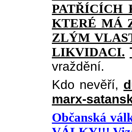
PATŘÍCÍCH
KTERÉ MÁ Z
ZLÝM VLAST
LIKVIDACI.
vraždění.
Kdo nevěří,
d
marx-satansk
Občanská válk
VÁLKY!!!
Viz