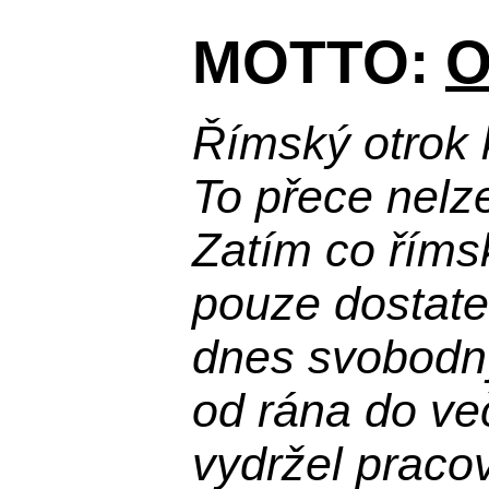
MOTTO:
O
Římský otrok 
To přece nelz
Zatím co říms
pouze dostatek
dnes svobodn
od rána do več
vydržel praco