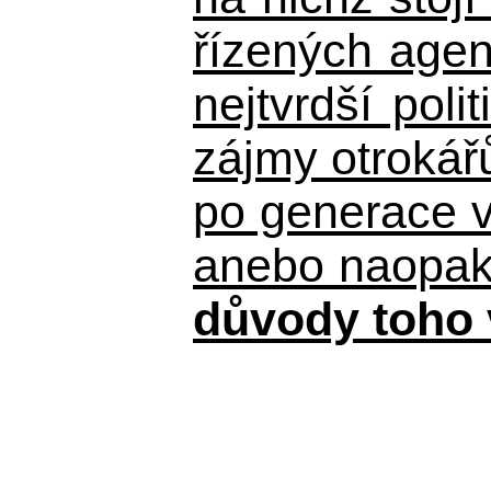
řízených agen
nejtvrdší pol
zájmy otrokář
po generace 
anebo naopak n
důvody toho 