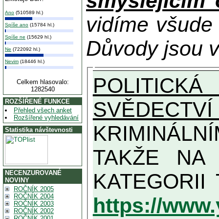
smýšlejícím
Ano
(510589 hl.)
vidíme všude
Spíše ano
(15784 hl.)
Spíše ne
(15629 hl.)
Důvody jsou v
Ne
(722092 hl.)
Nevim
(18446 hl.)
POLITICKÁ
Celkem hlasovalo:
1282540
SVĚDECTVÍ
ROZŠÍŘENÉ FUNKCE
Přehled všech anket
Rozšířené vyhledávání
KRIMINÁLN
Statistika návštevnosti
TAKŽE NA MAXIMÁLNÍ MOŽN
NECENZUROVANÉ
NOVINY
ROČNÍK 2005
ROČNÍK 2004
https://www
ROČNÍK 2003
ROČNÍK 2002
ROČNÍK 2001