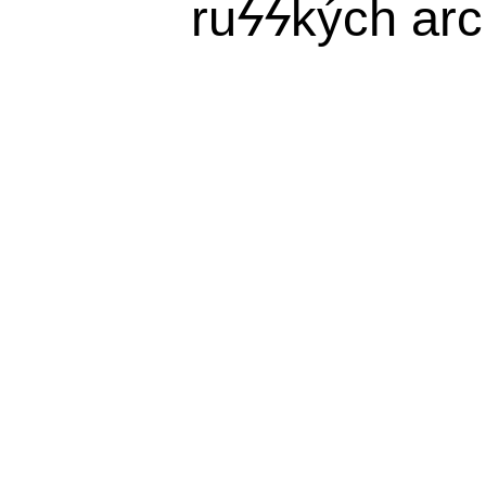
ru
ϟϟ
kých arc