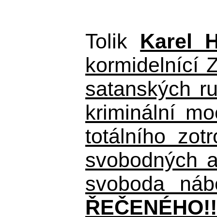
Tolik
Karel 
kormidelnící Z
satanských r
kriminální m
totálního zo
svobodných a 
svoboda nábo
ŘEČENÉHO!!