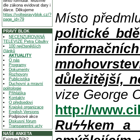
tento formulář. Musíme
dle zákona evidovat dary i
dárce. Děkujeme
Místo předml
https://voltepravyblok.cz/?
page_id=79
politické bdě
PRAVÝ BLOK
NECENZUROVANÁ
TELEVIZE Petra Cibulky
informačníc
100 nejčtenějších
článků
AKTUALITY
mnohovrstev
O nás
Programy
Dokumenty
důležitější, 
Rozhovory
Publicistika
Duchovní a mravní
politologie
vize George O
Přihláška
Kontakty
O předsedovi
http://www.c
Krajské organizace
English Versions
Podpisové akce
Ruϟϟkem a n
Diskusní fórum
Transparentni ucty
NAŠE ANKETA
Existuje Bůh?