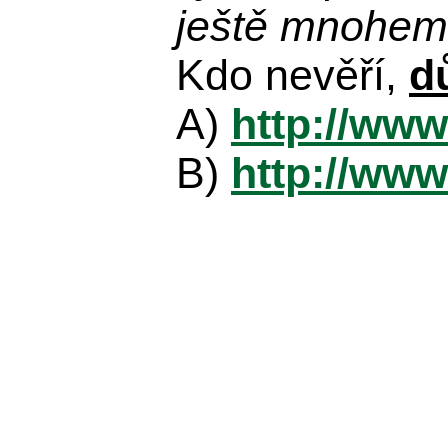
ještě mnohem 
Kdo nevěří,
d
A)
http://www
B)
http://www