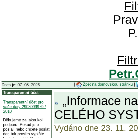
Fi
Prav
P
Fil
Petr
|
Zpět na domovskou stránku
|
Dnes je: 07. 08. 2026
Transparentní účet
„Informace naz
Transparentní účet pro
vaše dary 2903099979 /
CELÉHO SYST
2010
Děkujeme za jakoukoli
podporu. Pokud jste
Vydáno dne 23. 11. 20
poslali nebo chcete poslat
dar, tak prosím vyplňte