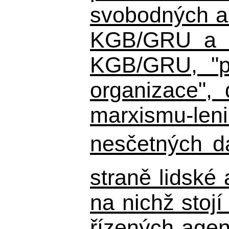
svobodných a 
KGB/GRU a ná
KGB/GRU,
"po
organizace", 
marxismu-leni
nesčetných d
straně lidské
na nichž stojí
řízených agen