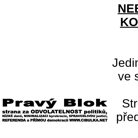
NE
KO
Jedi
ve 
St
pře