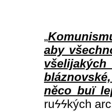
„
Komunismus
aby všechno
všelijakýc
bláznovské, 
něco buï le
ru
ϟϟ
kých arc