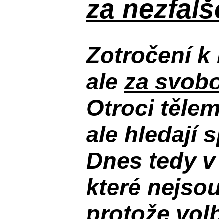
za nezfal
Zotročení k 
ale
za svobo
Otroci těle
ale hledají 
Dnes tedy v
které nejso
protože volb