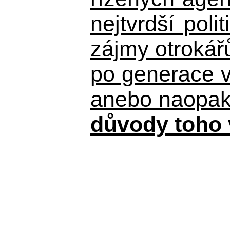
nejtvrdší pol
zájmy otrokář
po generace 
anebo naopak n
důvody toho 