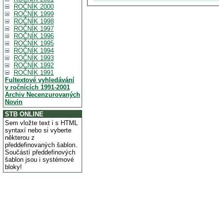
ROČNÍK 2000
ROČNÍK 1999
ROČNÍK 1998
ROČNÍK 1997
ROČNÍK 1996
ROČNÍK 1995
ROČNÍK 1994
ROČNÍK 1993
ROČNÍK 1992
ROČNÍK 1991
Fultextové vyhledávání
v ročnících 1991-2001
Archiv Necenzurovaných
Novin
STB ONLINE
Sem vložte text i s HTML
syntaxí nebo si vyberte
některou z
předdefinovaných šablon.
Součástí předdefinových
šablon jsou i systémové
bloky!