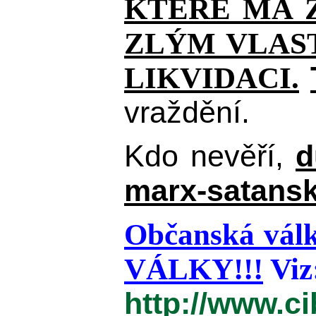
KTERÉ MÁ Z
ZLÝM VLAST
LIKVIDACI.
vraždění.
Kdo nevěří,
d
marx-satansk
Občanská válk
VÁLKY!!!
Viz
http://www.c