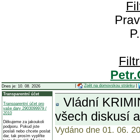
Fi
Prav
P
Fil
Petr
|
Zpět na domovskou stránku
|
Dnes je: 10. 08. 2026
Transparentní účet
Vládní KRIMINÁ
Transparentní účet pro
vaše dary 2903099979 /
všech diskusí a
2010
Děkujeme za jakoukoli
podporu. Pokud jste
Vydáno dne 01. 06. 20
poslali nebo chcete poslat
dar, tak prosím vyplňte