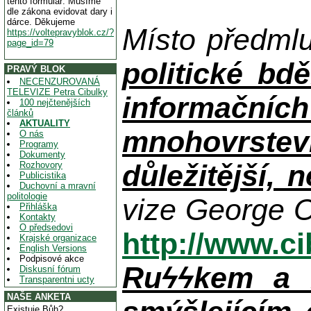
tento formulář. Musíme
dle zákona evidovat dary i
dárce. Děkujeme
Místo předml
https://voltepravyblok.cz/?
page_id=79
politické bdě
PRAVÝ BLOK
NECENZUROVANÁ
TELEVIZE Petra Cibulky
informačníc
100 nejčtenějších
článků
AKTUALITY
mnohovrstev
O nás
Programy
Dokumenty
důležitější, 
Rozhovory
Publicistika
Duchovní a mravní
politologie
vize George O
Přihláška
Kontakty
O předsedovi
http://www.c
Krajské organizace
English Versions
Podpisové akce
Ruϟϟkem a n
Diskusní fórum
Transparentni ucty
NAŠE ANKETA
Existuje Bůh?