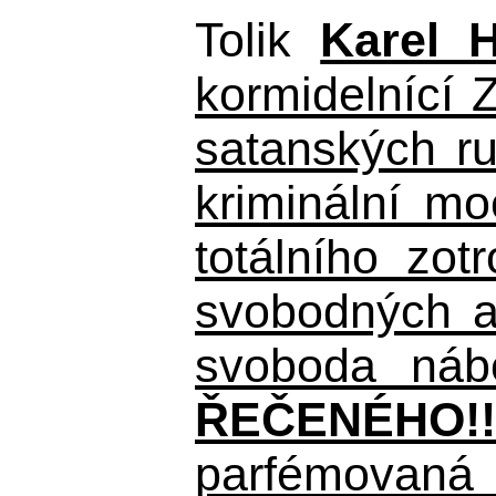
Tolik
Karel 
kormidelnící Z
satanských r
kriminální m
totálního zo
svobodných a 
svoboda nábo
ŘEČENÉHO!!
parfémovaná 