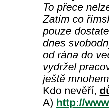
To přece nelz
Zatím co říms
pouze dostatek
dnes svobodn
od rána do več
vydržel praco
ještě mnohem 
Kdo nevěří,
d
A)
http://www