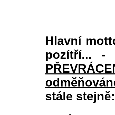
Hlavní mot
pozítří... 
PŘEVRÁCENÉM
odměňováno
stále stejně: