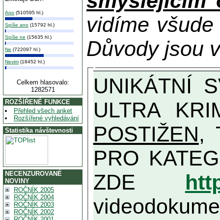
smýšlejícím
Ano
(510595 hl.)
vidíme všude
Spíše ano
(15792 hl.)
Spíše ne
(15635 hl.)
Důvody jsou v
Ne
(722097 hl.)
Nevim
(18452 hl.)
UNIKÁTNÍ SVĚDECTVÍ ZE SOUČASNOSTI: PŘEDSEDA VLASTIZRÁDNÉ VLÁDY KGB MIMOŘÁDNĚ DETAILNĚ O
Celkem hlasovalo:
1282571
ULTRA KRI
ROZŠÍŘENÉ FUNKCE
Přehled všech anket
Rozšířené vyhledávání
POSTIŽEN
, T
Statistika návštevnosti
PRO KATEGORII TĚCH VŮBEC NEJVYŠŠÍC
NECENZUROVANÉ
ZDE
htt
NOVINY
ROČNÍK 2005
ROČNÍK 2004
videodokument
ROČNÍK 2003
ROČNÍK 2002
ROČNÍK 2001