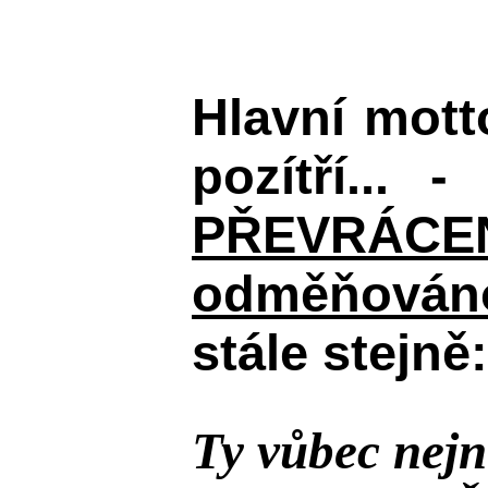
Hlavní mot
pozítří... 
PŘEVRÁCENÉM
odměňováno
stále stejně:
Ty vůbec nejn