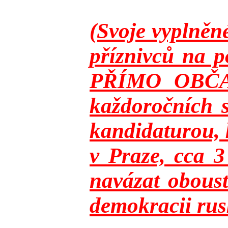
(Svoje vyplněn
příznivců na p
PŘÍMO OBČANY
každoročních s
kandidaturou, 
v Praze, cca 
navázat oboust
demokracii rusk