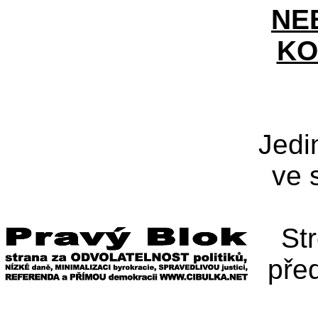
NE
KO
Jedi
ve 
St
pře