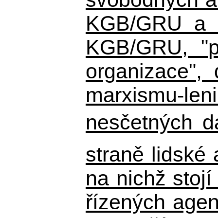
KGB/GRU a ná
KGB/GRU,
"po
organizace", 
marxismu-leni
nesčetných d
straně lidské
na nichž stojí
řízených agen