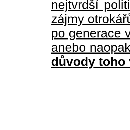
nejtvrdší pol
zájmy otrokář
po generace 
anebo naopak n
důvody toho 