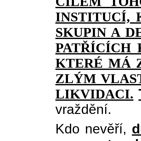
CÍLEM TOH
INSTITUCÍ,
SKUPIN A D
PATŘÍCÍCH
KTERÉ MÁ Z
ZLÝM VLAST
LIKVIDACI.
vraždění.
Kdo nevěří,
d