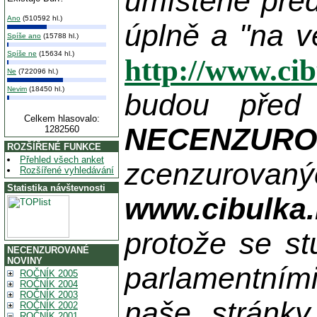
umístěné pře
Ano
(510592 hl.)
úplně a "na v
Spíše ano
(15788 hl.)
Spíše ne
(15634 hl.)
http://www.ci
Ne
(722096 hl.)
Nevim
(18450 hl.)
budou před
Celkem hlasovalo:
NECENZUR
1282560
ROZŠÍŘENÉ FUNKCE
Přehled všech anket
zcenzurovanýc
Rozšířené vyhledávání
Statistika návštevnosti
www.cibulka.
protože se st
NECENZUROVANÉ
NOVINY
parlamentními
ROČNÍK 2005
ROČNÍK 2004
ROČNÍK 2003
naše stránky
ROČNÍK 2002
ROČNÍK 2001