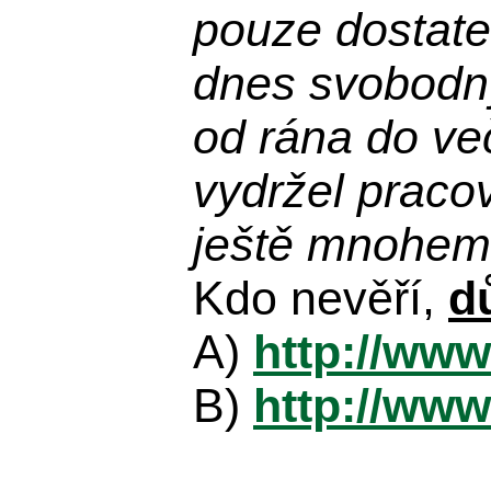
pouze dostatek
dnes svobodn
od rána do več
vydržel praco
ještě mnohem 
Kdo nevěří,
d
A)
http://www
B)
http://www