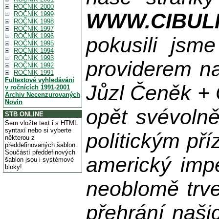
ROČNÍK 2000
WWW.CIBUL
ROČNÍK 1999
ROČNÍK 1998
ROČNÍK 1997
ROČNÍK 1996
pokusili jsme
ROČNÍK 1995
ROČNÍK 1994
ROČNÍK 1993
providerem na
ROČNÍK 1992
ROČNÍK 1991
Fultextové vyhledávání
Jůzl Čeněk + 
v ročnících 1991-2001
Archiv Necenzurovaných
Novin
opět svévolně
STB ONLINE
Sem vložte text i s HTML
syntaxí nebo si vyberte
politickým př
některou z
předdefinovaných šablon.
Součástí předdefinových
americký impe
šablon jsou i systémové
bloky!
neoblomě trvej
přehrání naši