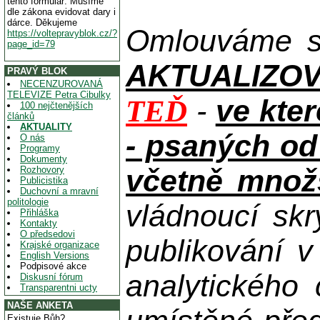
tento formulář. Musíme
dle zákona evidovat dary i
dárce. Děkujeme
Omlouváme se
https://voltepravyblok.cz/?
page_id=79
AKTUALIZOVAN
PRAVÝ BLOK
NECENZUROVANÁ
TELEVIZE Petra Cibulky
-
ve kte
TEĎ
100 nejčtenějších
článků
AKTUALITY
- psaných od
O nás
Programy
Dokumenty
včetně množs
Rozhovory
Publicistika
Duchovní a mravní
politologie
vládnoucí skr
Přihláška
Kontakty
O předsedovi
publikování 
Krajské organizace
English Versions
Podpisové akce
analytického
Diskusní fórum
Transparentni ucty
NAŠE ANKETA
Existuje Bůh?