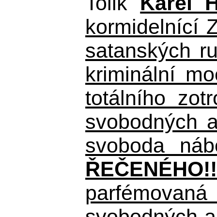
Tolik
Karel 
kormidelnící Z
satanských r
kriminální m
totálního zo
svobodných a 
svoboda nábo
ŘEČENÉHO!!
parfémovaná 
svobodných a 