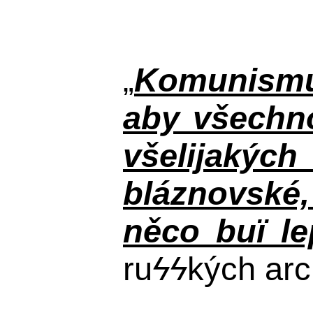
„
Komunismus
aby všechno
všelijakýc
bláznovské, 
něco buï le
ru
ϟϟ
kých arc