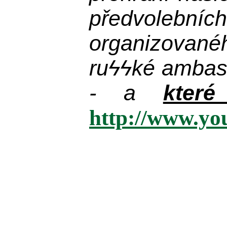
předvolebníc
organizované
ru
ϟϟ
ké ambas
- a
kter
http://www.y