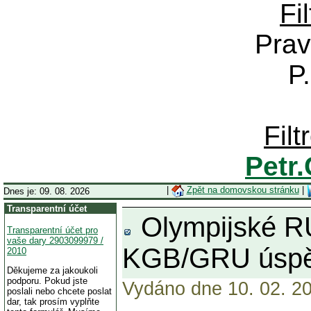
Fi
Prav
P
Fil
Petr
|
Zpět na domovskou stránku
|
Dnes je: 09. 08. 2026
Transparentní účet
Olympijské RU
Transparentní účet pro
vaše dary 2903099979 /
KGB/GRU úspěš
2010
Děkujeme za jakoukoli
podporu. Pokud jste
Vydáno dne 10. 02. 20
poslali nebo chcete poslat
dar, tak prosím vyplňte