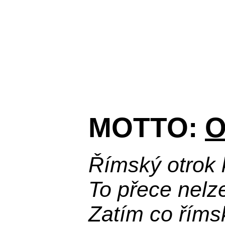
MOTTO:
O
Římský otrok 
To přece nelz
Zatím co říms