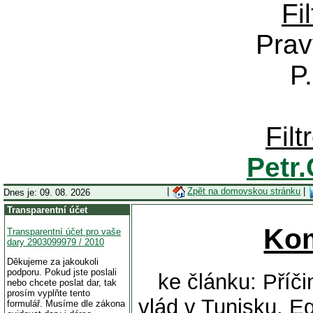
Fi
Prav
P
Fil
Petr
|
Zpět na domovskou stránku
|
Dnes je: 09. 08. 2026
Transparentní účet
Ko
Transparentní účet pro vaše
dary 2903099979 / 2010
Děkujeme za jakoukoli
podporu. Pokud jste poslali
ke článku: Příč
nebo chcete poslat dar, tak
prosím vyplňte tento
vlád v Tunisku, E
formulář. Musíme dle zákona