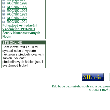
ROČNÍK 1996
ROČNÍK 1995
ROČNÍK 1994
ROČNÍK 1993
ROČNÍK 1992
ROČNÍK 1991
Fultextové vyhledávání
v ročnících 1991-2001
Archiv Necenzurovaných
Novin
STB ONLINE
Sem vložte text i s HTML
syntaxí nebo si vyberte
některou z předdefinovaných
šablon. Součástí
předdefinových šablon jsou i
systémové bloky!
Kdo bude bez našeho souhlasu a bez pozměny
© 2003, Pravý 