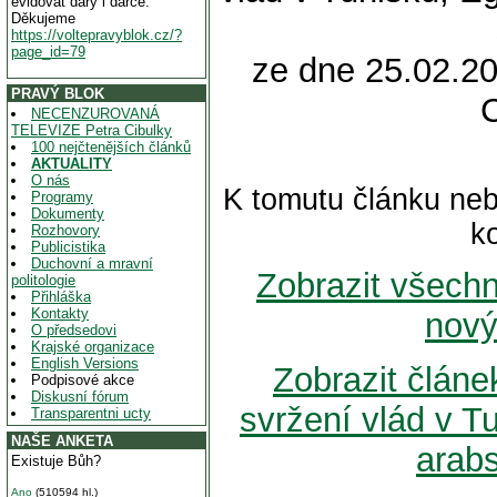
evidovat dary i dárce.
Děkujeme
https://voltepravyblok.cz/?
page_id=79
ze dne 25.02.20
PRAVÝ BLOK
NECENZUROVANÁ
TELEVIZE Petra Cibulky
100 nejčtenějších článků
AKTUALITY
O nás
K tomutu článku neb
Programy
Dokumenty
k
Rozhovory
Publicistika
Duchovní a mravní
Zobrazit všech
politologie
Přihláška
Kontakty
nový
O předsedovi
Krajské organizace
English Versions
Zobrazit článe
Podpisové akce
Diskusní fórum
svržení vlád v Tu
Transparentni ucty
NAŠE ANKETA
arab
Existuje Bůh?
Ano
(510594 hl.)