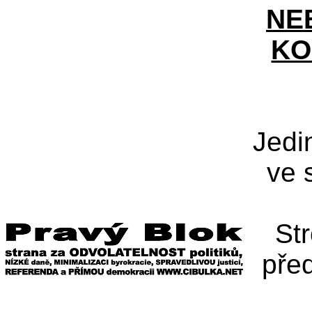
NE
KO
Jedi
ve 
St
pře