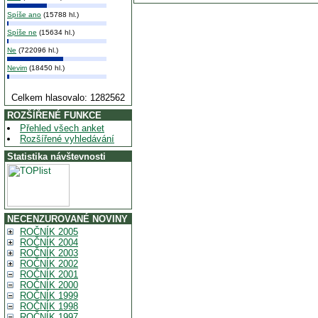
Spíše ano
(15788 hl.)
Spíše ne
(15634 hl.)
Ne
(722096 hl.)
Nevim
(18450 hl.)
Celkem hlasovalo: 1282562
ROZŠÍŘENÉ FUNKCE
Přehled všech anket
Rozšířené vyhledávání
Statistika návštevnosti
NECENZUROVANÉ NOVINY
ROČNÍK 2005
ROČNÍK 2004
ROČNÍK 2003
ROČNÍK 2002
ROČNÍK 2001
ROČNÍK 2000
ROČNÍK 1999
ROČNÍK 1998
ROČNÍK 1997