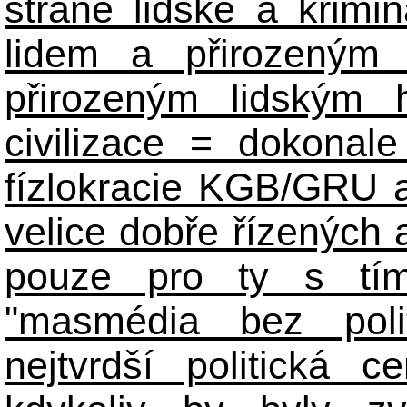
straně lidské a krimi
lidem a přirozeným
přirozeným lidským 
civilizace = dokonale 
fízlokracie KGB/GRU a 
velice dobře řízených 
pouze pro ty s tím
"masmédia bez poli
nejtvrdší politická c