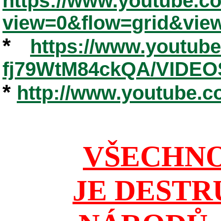
https://www.youtube.
view=0&flow=grid&vie
*
https://www.youtub
fj79WtM84ckQA/VIDEO
*
http://www.youtube.
VŠECHNO
JE DESTR