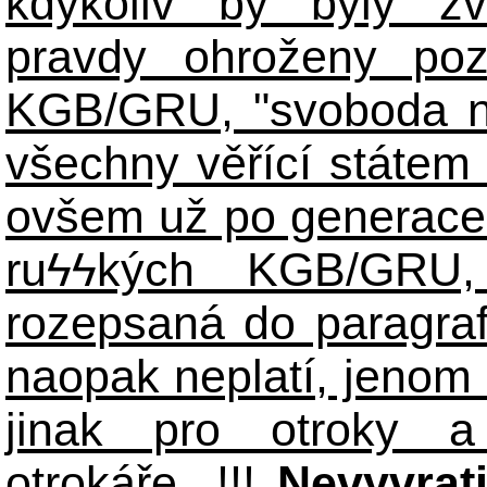
kdykoliv by byly zv
pravdy ohroženy poz
KGB/GRU, "svoboda n
všechny věřící státem 
ovšem už po generace
ruϟϟkých KGB/GR
rozepsaná do paragraf
naopak neplatí, jenom
jinak pro otroky a
otrokáře...!!!
Nevyvrat