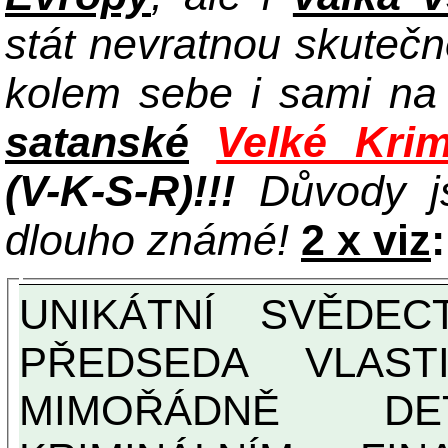
stát nevratnou skuteč
kolem sebe i sami n
satanské
Velké Krim
(V-K-S-R)!!!
Důvody j
dlouho známé!
2 x viz
:
UNIKÁTNÍ SVĚDECTVÍ ZE SOUČASNOSTI:
PŘEDSEDA VLAST
MIMOŘÁDNĚ DETAILNĚ O ULTRA