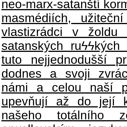
neo-marx-satanští korm
masmédiích, užiteční
vlastizrádci v žoldu 
satanských ru
ϟϟ
kých 
tuto nejjednodušší p
dodnes a svoji zvrá
námi a celou naší p
upevňují až do její 
našeho totálního zo