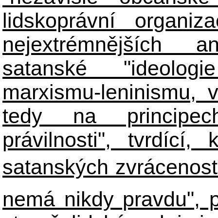
lidskoprávní organiz
nejextrémnějších ant
satanské "ideologie
marxismu-leninismu, v
tedy na principech 
právilnosti", tvrdící
satanských zvráceností
nemá nikdy pravdu", 