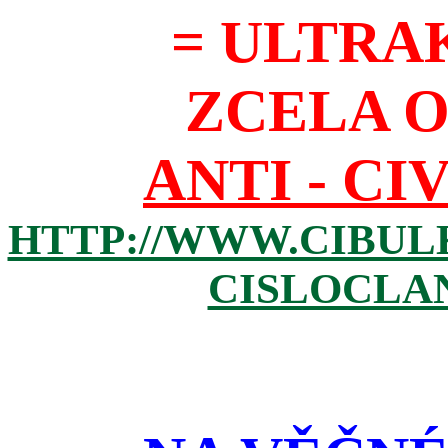
= ULTRA
ZCELA 
ANTI - CI
HTTP://WWW.CIBUL
CISLOCLAN