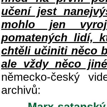
učení jest nanejv
mohlo jen vyroj
pomatených lidí, k
chtěli učiniti něco 
ale vždy něco jin
německo-český vid
archivů:
Marx-satanský 