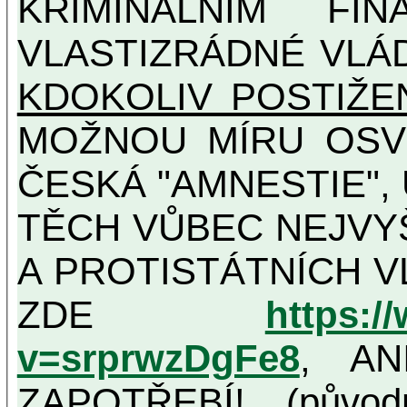
KRIMINÁLNÍM FIN
VLASTIZRÁDNÉ VLÁ
KDOKOLIV POSTIŽE
MOŽNOU MÍRU OSVĚDČENÁ VLASTIZRÁDNÁ
ČESKÁ "AMNESTIE",
TĚCH VŮBEC NEJVYŠŠÍCH PROTINÁRODNÍCH
A PROTISTÁTNÍCH V
ZDE
https:/
v=srprwzDgFe8
, AN
ZAPOTŘEBÍ! (původ