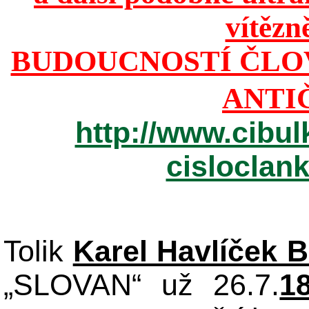
vítězn
BUDOUCNOSTÍ ČLO
ANTI
http://www.cibul
cisloclan
Tolik
Karel Havlíček 
„SLOVAN“ už 26.7.
1