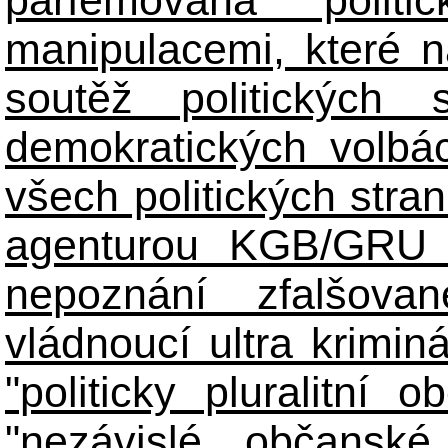
manipulacemi, které n
soutěž politických
demokratických volbác
všech politických stran
agenturou KGB/GRU 
nepoznání zfalšova
vládnoucí ultra kriminá
"politicky pluralitní 
"nezávislé občanské 