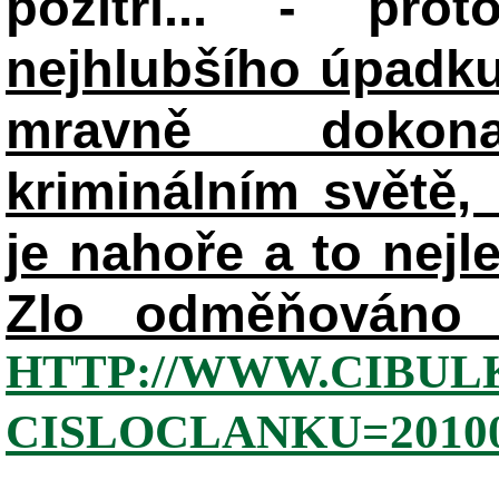
pozítří... - pr
nejhlubšího úpadku
mravně dokon
kriminálním světě, 
je nahoře a to nejl
Zlo odměňováno 
HTTP://WWW.CIBUL
CISLOCLANKU=20100