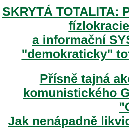
SKRYTÁ TOTALITA: Pos
fízlokracie
a informační SY
"demokraticky" tot
Přísně tajná 
komunistického 
"
Jak nenápadně likvid