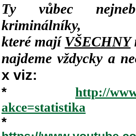
Ty vůbec nejneb
kriminálníky,
které mají
VŠECHNY
najdeme vždycky a neo
x viz:
*
http://www
akce=statistika
*