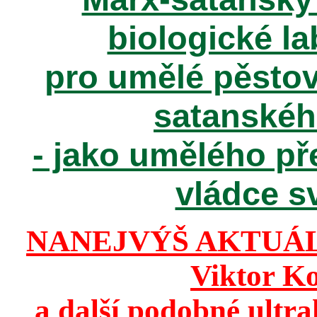
biologické la
pro umělé pěstov
satanské
- jako umělého př
vládce sv
NANEJVÝŠ AKTUÁ
Viktor K
a další podobné ultr