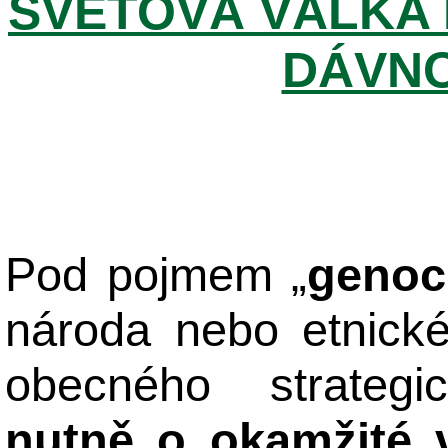
SVĚTOVÁ VÁLKA 
DÁVNO
Pod pojmem „
genoc
národa nebo etnick
obecného strateg
nutně o okamžité 