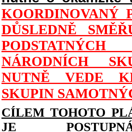
KOORDINOVANÝ P
DŮSLEDNĚ SMĚŘU
PODSTATNÝCH
NÁRODNÍCH SK
NUTNĚ VEDE K
SKUPIN SAMOTNÝ
CÍLEM TOHOTO PL
JE POSTUPN