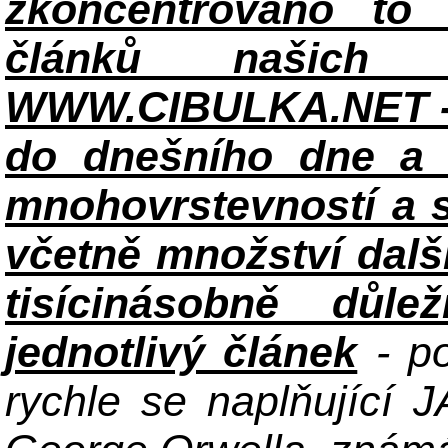
zkoncentrováno to n
článků našich i
WWW.CIBULKA.NET - 
do dnešního dne a h
mnohovrstevností a 
včetně množství dalš
tisícinásobně důle
jednotlivý článek
- po
rychle se naplňující