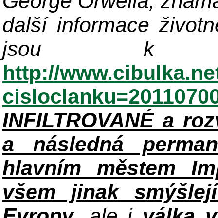
George Orwella, známá
další informace život
jsou k di
http://www.cibulka.ne
cisloclanku=2011070
INFILTROVANÉ a roz
a následná perman
hlavním městem Im
všem jinak smýšlej
Evropy
, ale i
válka 