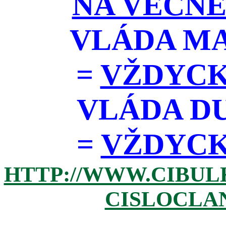
NA VĚČNÉ
VLÁDA M
=
VŽDYCK
VLÁDA D
=
VŽDYCKY 
HTTP://WWW.CIBUL
CISLOCLAN