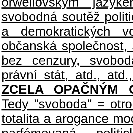
orwellovským jazyk
svobodná soutěž polit
a demokratických volb
občanská společnost,
bez cenzury, svobod
právní stát, atd., atd.,
ZCELA OPAČNÝM O
Tedy "svoboda" = otro
totalita a arogance m
parfémovaná polit