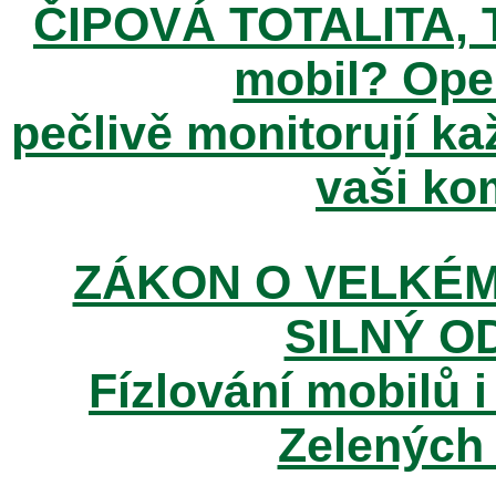
ČIPOVÁ TOTALITA, T
mobil? Ope
pečlivě monitorují k
vaši kom
ZÁKON O VELKÉM
SILNÝ O
Fízlování mobilů i
Zelených