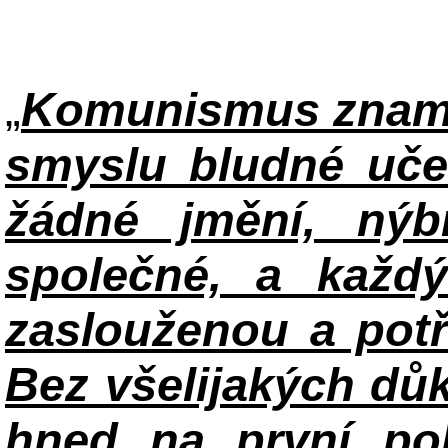
„
Komunismus zname
smyslu bludné uče
žádné jmění, ný
společné, a každ
zaslouženou a potř
Bez všelijakých důk
hned na první po