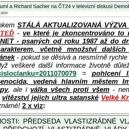
n Ruml a Richard Sacher na ČT24 v televizní diskusi Demo
 2010
ánkem
STÁLÁ AKTUALIZOVANÁ VÝZVA k p
-
ve které je zkoncentrováno to 
 TEĎ
ET - psaných od roku 1987 až do dneš
rakterem, včetně množství dalších i
lánek
- pokud se děsivá a nesmírně rychl
dyž veškeré další informace životně důle
?cisloclanku=2011070079
=
pohlcení 
enocida, vedená hlavním městem Im
opy
, ale i
válka všech proti všem
- nem
ě
vítězství jejich ultra satanské
Velké K
 známé!
2 x viz
: