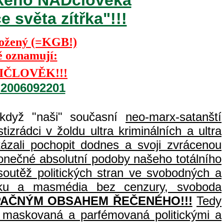
 světa zítřka"!!!
Kožený (=KGB!)
ě oznamují:
IČLOVĚK!!!
=2006092201
 když "naši" současní
neo-marx-satanští
izrádci v žoldu ultra kriminálních a ultra
zali pochopit dodnes a svoji zvrácenou
 konečné absolutní podoby našeho totálního
outěž politických stran ve svobodných a
tisku a masmédia bez cenzury, svoboda
PAČNÝM OBSAHEM ŘEČENÉHO!!!
Tedy
c, maskovaná a parfémovaná politickými a