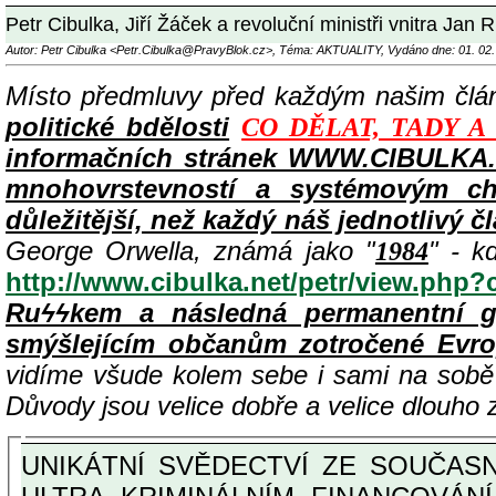
Petr Cibulka, Jiří Žáček a revoluční ministři vnitra Ja
Autor: Petr Cibulka <Petr.Cibulka@PravyBlok.cz>, Téma: AKTUALITY, Vydáno dne: 01. 02.
Místo předmluvy před každým našim čl
politické bdělosti
CO DĚLAT, TADY A
informačních stránek WWW.CIBULKA.N
mnohovrstevností a systémovým cha
důležitější, než každý náš jednotlivý č
George Orwella, známá jako "
" - k
1984
http://www.cibulka.net/petr/view.php
Ruϟϟkem a následná permanentní g
smýšlejícím občanům zotročené Evr
vidíme všude kolem sebe i sami na sob
Důvody jsou velice dobře a velice dlouho
UNIKÁTNÍ SVĚDECTVÍ ZE SOUČASNOSTI: PŘEDSEDA VLASTIZRÁDNÉ VLÁDY KGB MIMOŘÁDNĚ DETAILNĚ O