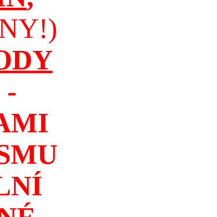
NY!)
ODY
-
AMI
ISMU
LNÍ