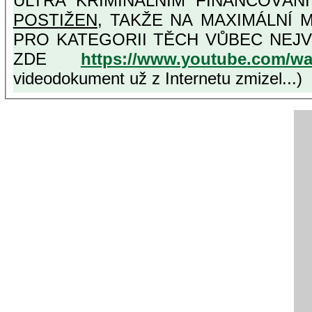
ULTRA KRIMINÁLNÍM FINANCOVÁN
POSTIŽEN
, TAKŽE NA MAXIMÁLNÍ MOŽNOU MÍRU OSVĚDČENÁ VLASTIZR
PRO KATEGORII TĚCH VŮBEC NEJVYŠŠÍCH PROTINÁRODNÍCH A PROTISTÁTNÍCH VLASTIZRÁDCŮ, VIZ NAPŘ.
ZDE
https://www.youtube.com/w
videodokument už z Internetu zmizel...)