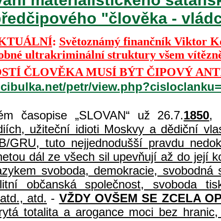
ředčipového "člověka - vládce
KTUÁLNÍ
:
Světoznámý finančník Viktor 
dobné ultrakriminální struktury všem vítězn
TÍ ČLOVĚKA MUSÍ BÝT ČIPOVÝ ANT
.cibulka.net/petr/view.php?cisloclanku
m časopise „SLOVAN“ už 26.7.
1850
,
ch, užiteční idioti Moskvy a dědiční vlast
B/GRU, tuto nejjednodušší pravdu nedoká
etou dál ze všech sil upevňují až do její
 jazykem svoboda, demokracie, svobodná s
uralitní občanská společnost, svoboda 
atd., atd.
-
VŽDY OVŠEM SE ZCELA O
rytá totalita a arogance moci bez hrani