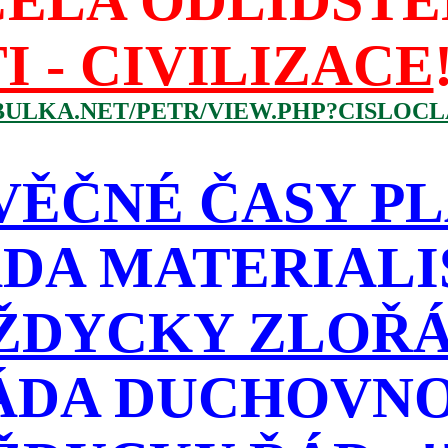
CELA ODLIDŠTĚ
I - CIVILIZACE
BULKA.NET/PETR/VIEW.PHP?CISLOCLA
VĚČNÉ ČASY PL
DA MATERIAL
ŽDYCKY ZLOŘÁD
ÁDA DUCHOVNO