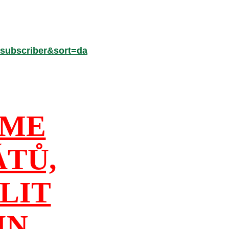
subscriber&sort=da
ÍME
ÁTŮ,
LIT
IN
,