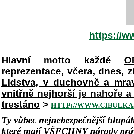
https://
Hlavní motto každé
O
reprezentace, včera, dnes, zít
Lidstva, v duchovně a mr
vnitřně nejhorší je nahoře 
trestáno
>
HTTP://WWW.CIBULKA.
Ty vůbec nejnebezpečnější hlupák
které mají
VŠECHNY
národy práv