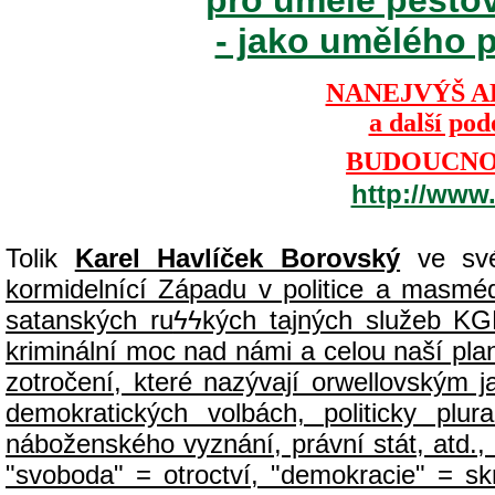
- jako umělého p
NANEJVÝŠ A
a další po
BUDOUCNOS
http://www
Tolik
Karel Havlíček Borovský
ve své
kormidelnící Západu v politice a masmédií
satanských ru
ϟϟ
kých tajných služeb KG
kriminální moc nad námi a celou naší plan
zotročení, které nazývají orwellovským
demokratických volbách, politicky pl
náboženského vyznání, právní stát, atd., 
"svoboda" = otroctví, "demokracie" = sk