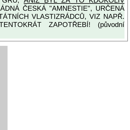
Y GRU,
ANIŽ BYL ZA TO KDOKOLIV
ENTOKRÁT ZAPOTŘEBÍ! (původní