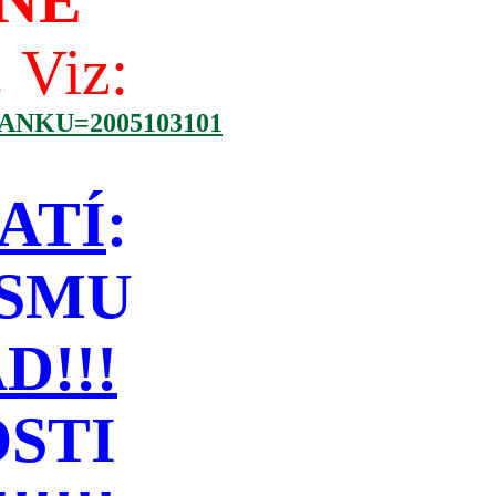
NÉ
!
Viz:
NKU=2005103101
ATÍ
:
ISMU
!!!
STI