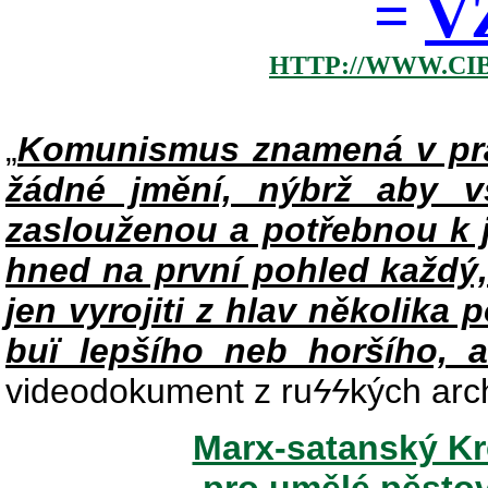
=
V
HTTP://WWW.CI
„
Komunismus znamená v pra
žádné jmění, nýbrž aby v
zaslouženou a potřebnou k j
hned na první pohled každý,
jen vyrojiti z hlav několika 
buï lepšího neb horšího, a
videodokument z ru
ϟϟ
kých arc
Marx-satanský Kre
pro umělé pěsto