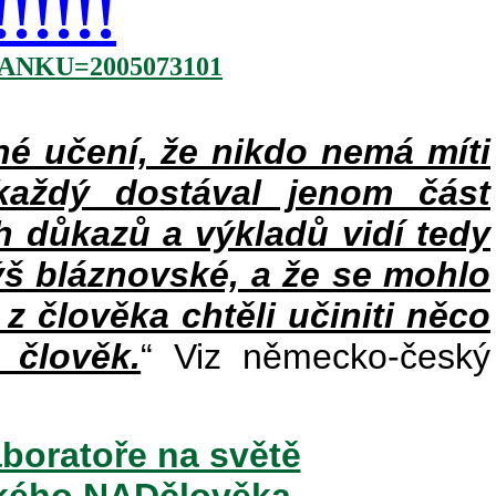
!!!!
NKU=2005073101
 učení, že nikdo nemá míti
každý dostával jenom část
h důkazů a výkladů vidí tedy
ýš bláznovské, a že se mohlo
 z člověka chtěli učiniti něco
 člověk.
“ Viz německo-český
aboratoře na světě
ského NADčlověka