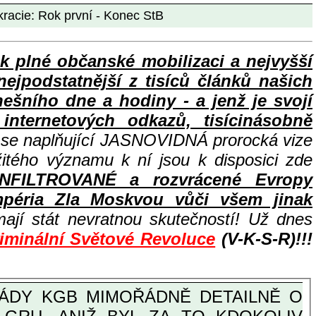
kracie: Rok první - Konec StB
lné občanské mobilizaci a nejvyšší
nejpodstatnější z tisíců článků našich
ního dne a hodiny - a jenž je svojí
nternetových odkazů, tisícinásobně
e se naplňující JASNOVIDNÁ prorocká vize
žitého významu k ní jsou k disposici zde
INFILTROVANÉ a rozvrácené Evropy
péria Zla Moskvou vůči všem jinak
ají stát nevratnou skutečností! Už dnes
riminální Světové Revoluce
(V-K-S-R)!!!