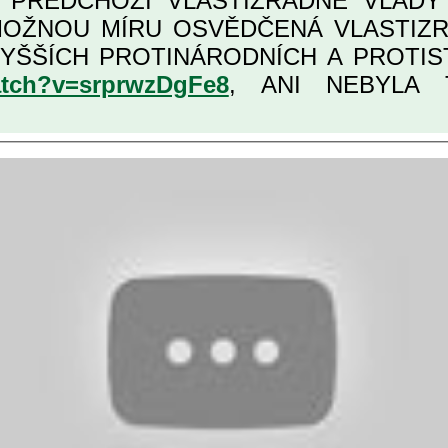
Í PŘEDCHOZÍ VLASTIZRÁDNÉ VLÁD
ÁDNÁ ČESKÁ "AMNESTIE", URČENÁ
atch?v=srprwzDgFe8
, ANI NEBYLA T