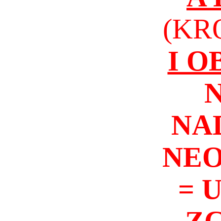
(KR
I 
NA
NEO
= 