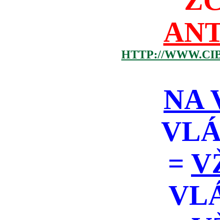
Z
ANT
HTTP://WWW.CI
NA 
VLÁ
=
V
VL