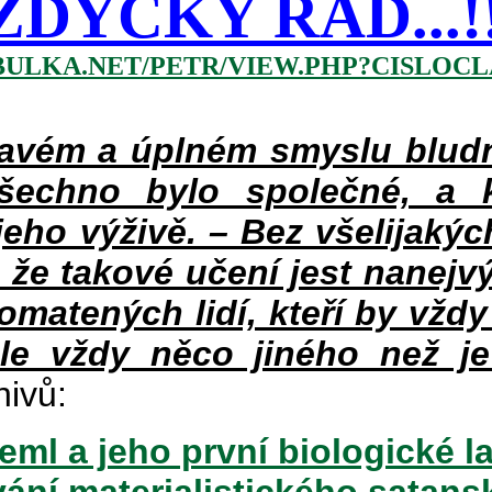
ŽDYCKY ŘÁD...!!!
BULKA.NET/PETR/VIEW.PHP?CISLOCLA
vém a úplném smyslu bludné
šechno bylo společné, a 
eho výživě. – Bez všelijakýc
 že takové učení jest nanejv
pomatených lidí, kteří by vždy
le vždy něco jiného než je
hivů:
ml a jeho první biologické l
vání materialistického satan