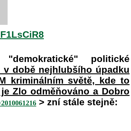
2F1LsCiR8
"demokratické" politické
e v době nejhlubšího úpadku
kriminálním světě, kde to
ém je Zlo odměňováno a Dobro
> zní stále stejně:
010061216