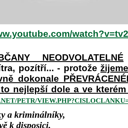
www.youtube.com/watch?v=tv
BČANY NEODVOLATELNÉ
ra, pozítří... - protože
žijem
avně dokonale PŘEVRÁCENÉM 
a to nejlepší dole a ve kter
NET/PETR/VIEW.PHP?CISLOCLANKU=2
y a kriminálníky,
ě k disposici,