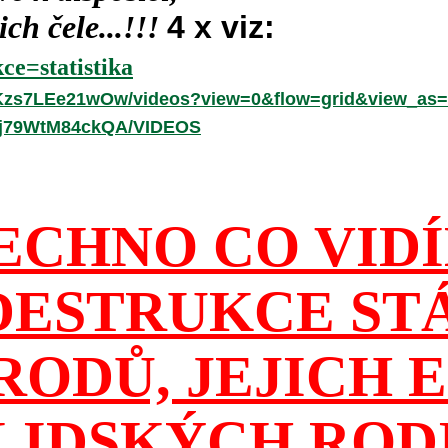
ch čele...!!!
4 x viz:
ce=statistika
hKzs7LEe21wOw/videos?view=0&flow=grid&view_as=
-fj79WtM84ckQA/VIDEOS
ECHNO CO VID
DESTRUKCE ST
RODŮ, JEJICH E
 LIDSKÝCH ROD