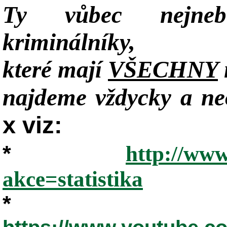
Ty vůbec nejneb
kriminálníky,
které mají
VŠECHNY
najdeme vždycky a neo
x viz:
*
http://www
akce=statistika
*