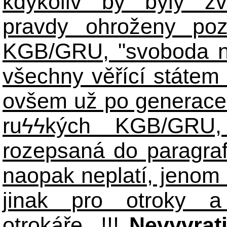
kdykoliv by byly zv
pravdy ohroženy poz
KGB/GRU, "svoboda n
všechny věřící státem 
ovšem už po generace
ruϟϟkých KGB/GR
rozepsaná do paragraf
naopak neplatí, jenom
jinak pro otroky a
otrokáře...!!!
Nevyvrat