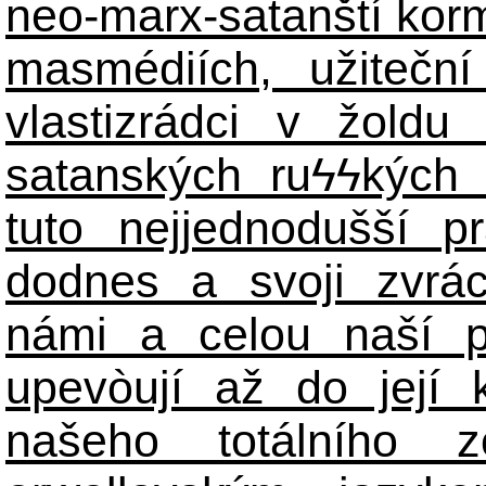
neo-marx-satanští korm
masmédiích, užiteční
vlastizrádci v žoldu 
satanských ru
ϟϟ
kých 
tuto nejjednodušší p
dodnes a svoji zvrá
námi a celou naší p
upevòují až do její 
našeho totálního zo