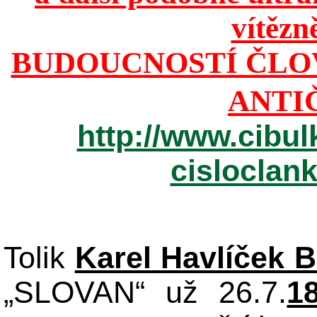
vítězn
BUDOUCNOSTÍ ČLO
ANTI
http://www.cibul
cisloclan
Tolik
Karel Havlíček 
„SLOVAN“ už 26.7.
1