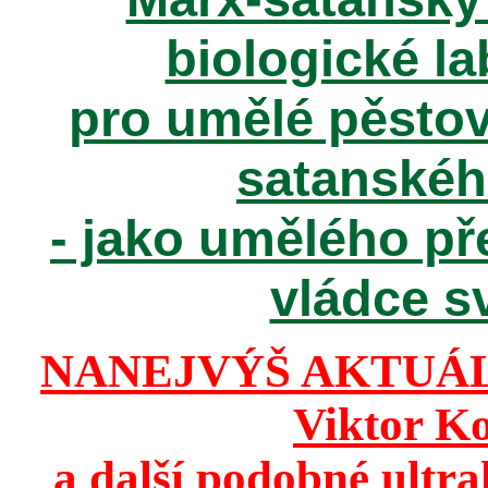
biologické la
pro umělé pěstov
satanské
- jako umělého př
vládce sv
NANEJVÝŠ AKTUÁ
Viktor K
a další podobné ultr