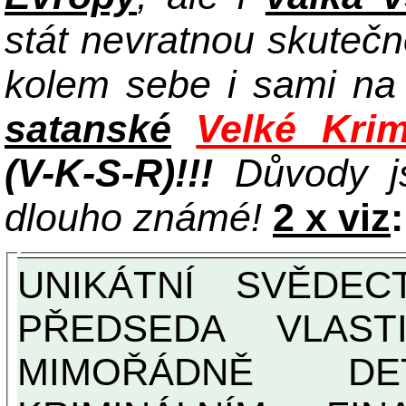
stát nevratnou skuteč
kolem sebe i sami n
satanské
Velké Krim
(V-K-S-R)!!!
Důvody j
dlouho známé!
2 x viz
:
UNIKÁTNÍ SVĚDECTVÍ ZE SOUČASNOSTI:
PŘEDSEDA VLAST
MIMOŘÁDNĚ DETAILNĚ O ULTRA