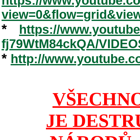
https://www.youtube.
view=0&flow=grid&vie
*
https://www.youtub
fj79WtM84ckQA/VIDEO
*
http://www.youtube.
VŠECHNO
JE DESTR