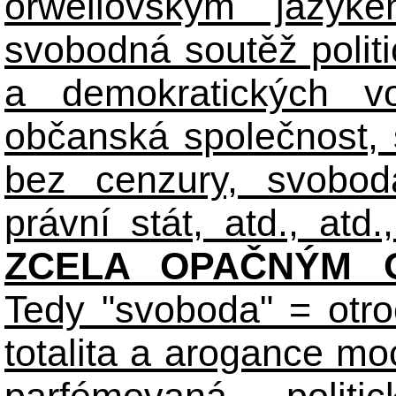
orwellovským jazyk
svobodná soutěž polit
a demokratických volb
občanská společnost,
bez cenzury, svobod
právní stát, atd., atd.,
ZCELA OPAČNÝM O
Tedy "svoboda" = otro
totalita a arogance m
parfémovaná polit