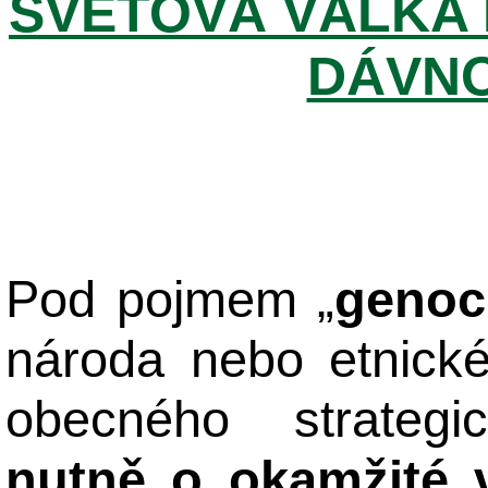
SVĚTOVÁ VÁLKA 
DÁVNO
Pod pojmem „
genoc
národa nebo etnick
obecného strateg
nutně o okamžité 