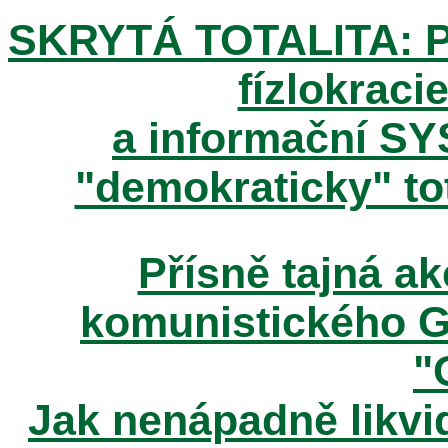
SKRYTÁ TOTALITA: Pos
fízlokracie
a informační SY
"demokraticky" tot
Přísně tajná 
komunistického 
"
Jak nenápadně likvid