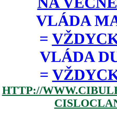
NA VĚČNÉ
VLÁDA M
=
VŽDYCK
VLÁDA D
=
VŽDYCKY 
HTTP://WWW.CIBUL
CISLOCLAN