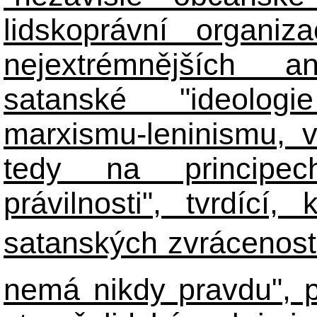
lidskoprávní organiz
nejextrémnějších ant
satanské "ideologie
marxismu-leninismu, v
tedy na principech 
právilnosti", tvrdící
satanských zvráceností
nemá nikdy pravdu", 