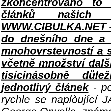
zkoncentrováno to n
článků našich i
WWW.CIBULKA.NET - 
do dnešního dne a h
mnohovrstevností a 
včetně množství dalš
tisícinásobně důle
jednotlivý článek
- po
rychle se naplòující