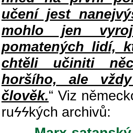
učení jest nanejv
mohlo jen vyroj
pomatených lidí, k
chtěli učiniti 
horšího, ale vžd
člověk.
“ Viz německ
ru
ϟϟ
kých archivů:
Marx-satanský 