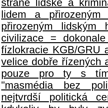
straně lidské a krimi
lidem a přirozeným
přirozeným lidským 
civilizace = dokonale 
fízlokracie KGB/GRU a 
velice dobře řízených 
pouze pro ty s tím
"masmédia bez poli
nejtvrdší politická c