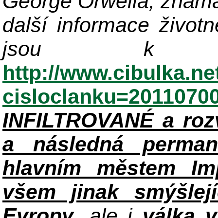
George Orwella, známá
další informace život
jsou k di
http://www.cibulka.ne
cisloclanku=2011070
INFILTROVANÉ a roz
a následná perman
hlavním městem Im
všem jinak smýšlej
Evropy
, ale i
válka 