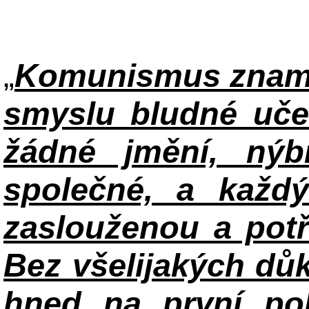
„
Komunismus zname
smyslu bludné uče
žádné jmění, ný
společné, a každ
zaslouženou a potř
Bez všelijakých důk
hned na první po