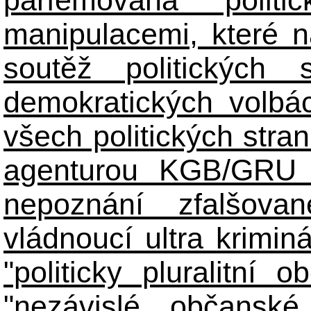
manipulacemi, které n
soutěž politických
demokratických volbác
všech politických stran
agenturou KGB/GRU 
nepoznání zfalšova
vládnoucí ultra kriminá
"politicky pluralitní 
"nezávislé občanské 