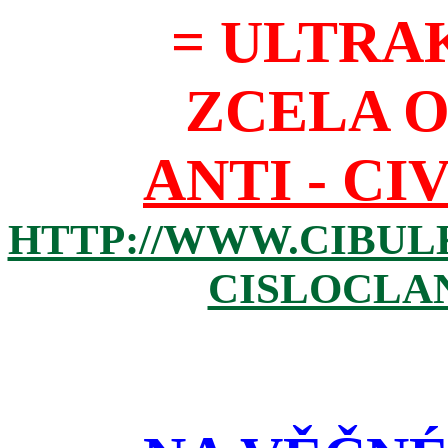
= ULTRA
ZCELA 
ANTI - CI
HTTP://WWW.CIBUL
CISLOCLAN