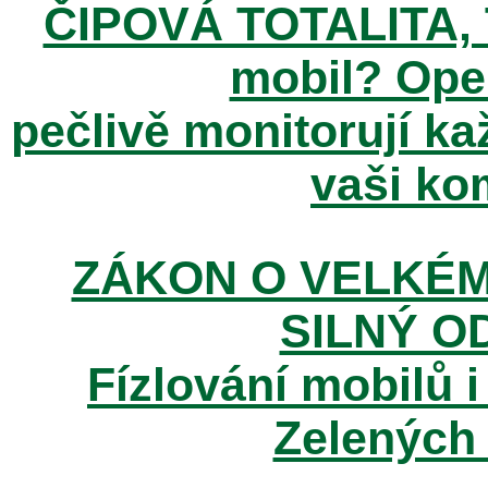
ČIPOVÁ TOTALITA, T
mobil? Ope
pečlivě monitorují k
vaši kom
ZÁKON O VELKÉM
SILNÝ O
Fízlování mobilů i
Zelených