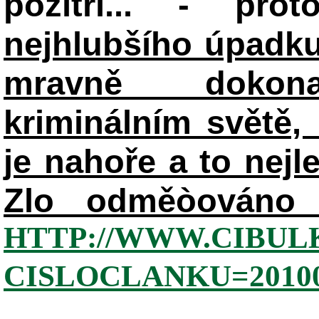
pozítří... - pr
nejhlubšího úpadku
mravně dokon
kriminálním světě, 
je nahoře a to nejl
Zlo odměòováno 
HTTP://WWW.CIBUL
CISLOCLANKU=20100