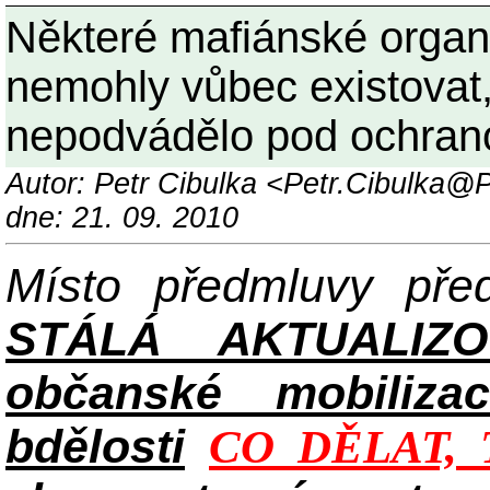
Některé mafiánské organ
nemohly vůbec existovat,
nepodvádělo pod ochranou
Autor: Petr Cibulka <Petr.Cibulka
dne: 21. 09. 2010
Místo předmluvy př
STÁLÁ AKTUALIZ
občanské mobilizac
bdělosti
CO DĚLAT, 