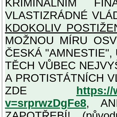
KRIMINÁLNÍM FIN
VLASTIZRÁDNÉ VLÁ
KDOKOLIV POSTIŽE
MOŽNOU MÍRU OSVĚDČENÁ VLASTIZRÁDNÁ
ČESKÁ "AMNESTIE",
TĚCH VŮBEC NEJVYŠŠÍCH PROTINÁRODNÍCH
A PROTISTÁTNÍCH V
ZDE
https:/
v=srprwzDgFe8
, AN
ZAPOTŘEBÍ! (původ