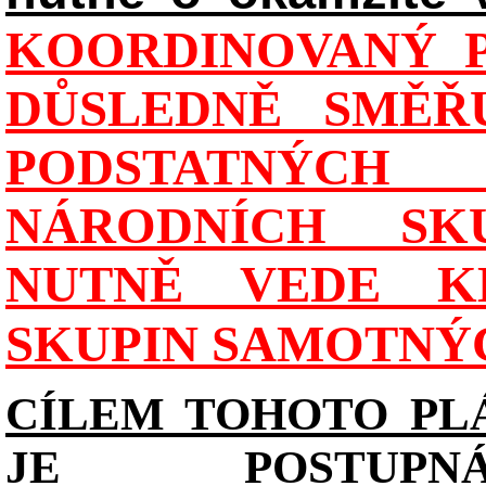
KOORDINOVANÝ P
DŮSLEDNĚ SMĚŘU
PODSTATNÝCH
NÁRODNÍCH SK
NUTNĚ VEDE K
SKUPIN SAMOTNÝ
CÍLEM TOHOTO PL
JE POSTUPN