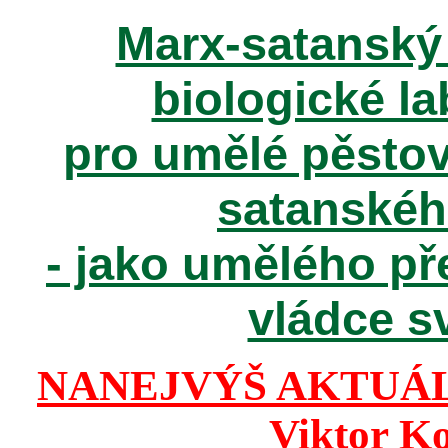
Marx-satanský 
biologické la
pro umělé pěstov
satanské
- jako umělého př
vládce sv
NANEJVÝŠ AKTUÁ
Viktor K