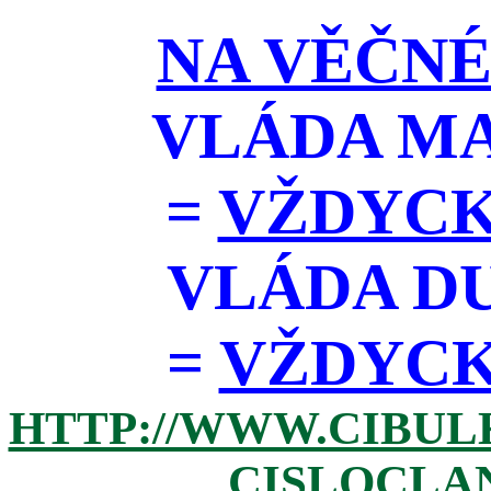
NA VĚČNÉ
VLÁDA M
=
VŽDYCK
VLÁDA D
=
VŽDYCKY 
HTTP://WWW.CIBUL
CISLOCLAN