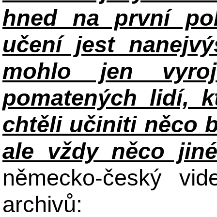
hned na první po
učení jest nanejv
mohlo jen vyroj
pomatených lidí, k
chtěli učiniti něco 
ale vždy něco jin
německo-český vid
archivů: