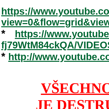
https://www.youtube.
view=0&flow=grid&vie
*
https://www.youtub
fj79WtM84ckQA/VIDEO
*
http://www.youtube.
VŠECHNO
JE DESTR