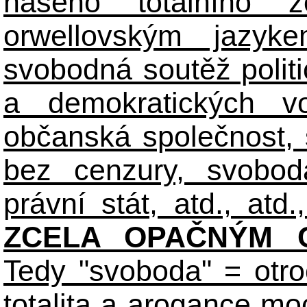
našeho totálního zo
orwellovským jazyk
svobodná soutěž polit
a demokratických volb
občanská společnost,
bez cenzury, svobod
právní stát, atd., atd.,
ZCELA OPAČNÝM O
Tedy "svoboda" = otro
totalita a arogance m