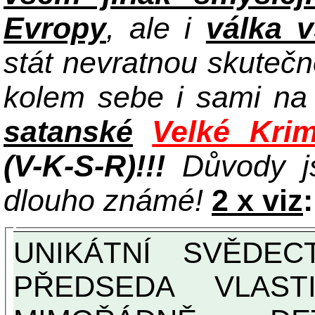
Evropy
, ale i
válka 
stát nevratnou skuteč
kolem sebe i sami n
satanské
Velké Krim
(V-K-S-R)!!!
Důvody j
dlouho známé!
2 x viz
:
UNIKÁTNÍ SVĚDECTVÍ ZE SOUČASNOSTI:
PŘEDSEDA VLAST