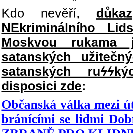
Kdo nevěří,
důka
NEkriminálního Lid
Moskvou rukama j
satanských užitečný
satanských ru
ϟϟ
ký
disposici zde
:
Občanská válka mezi út
bránícími se lidmi Dob