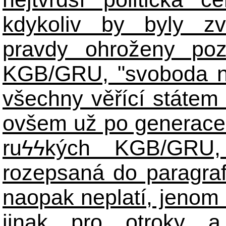
kdykoliv by byly zv
pravdy ohroženy poz
KGB/GRU, "svoboda n
všechny věřící státem 
ovšem už po generace
ruϟϟkých KGB/GR
rozepsaná do paragraf
naopak neplatí, jenom
jinak pro otroky a