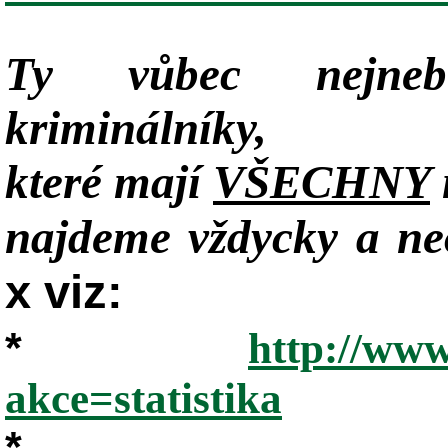
Ty vůbec nejneb
kriminálníky,
které mají
VŠECHNY
najdeme vždycky a neo
x viz:
*
http://www
akce=statistika
*