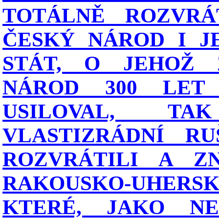
TOTÁLNĚ ROZVRÁT
ČESKÝ NÁROD I J
STÁT, O JEHOŽ 
NÁROD 300 LET
USILOVAL, T
VLASTIZRÁDNÍ RU
ROZVRÁTILI A ZN
RAKOUSKO-UHERSK
KTERÉ, JAKO NEJ