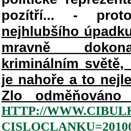
pozítří... - pr
nejhlubšího úpadku
mravně dokon
kriminálním světě, 
je nahoře a to nejl
Zlo odměňováno 
HTTP://WWW.CIBUL
CISLOCLANKU=20100