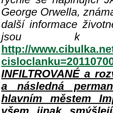
George Orwella, známá
další informace život
jsou k di
http://www.cibulka.ne
cisloclanku=2011070
INFILTROVANÉ a roz
a následná perman
hlavním městem Im
všem jinak smýšlej