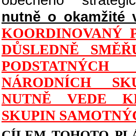
nutně o okamžité 
KOORDINOVANÝ P
DŮSLEDNĚ SMĚŘU
PODSTATNÝCH
NÁRODNÍCH SK
NUTNĚ VEDE K
SKUPIN SAMOTNÝ
CÍLEM TOHOTO PL