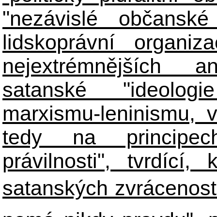
"nezávislé občanské 
lidskoprávní organiz
nejextrémnějších ant
satanské "ideologie
marxismu-leninismu, v
tedy na principech 
právilnosti", tvrdící
satanských zvráceností