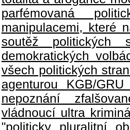
parfémovaná polit
manipulacemi, které n
soutěž politických
demokratických volbác
všech politických stran
agenturou KGB/GRU 
nepoznání zfalšova
vládnoucí ultra kriminá
"politicky pluralitní 