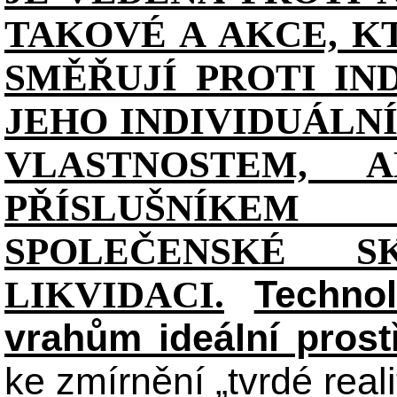
TAKOVÉ A AKCE, K
SMĚŘUJÍ PROTI IN
JEHO INDIVIDUÁL
VLASTNOSTEM, 
PŘÍSLUŠNÍKE
SPOLEČENSKÉ S
Technol
LIKVIDACI.
vrahům ideální prost
ke zmírnění „tvrdé reali