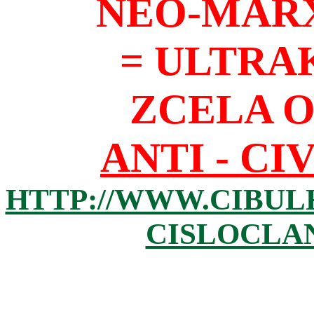
NEO-MAR
= ULTRA
ZCELA 
ANTI - CI
HTTP://WWW.CIBUL
CISLOCLAN