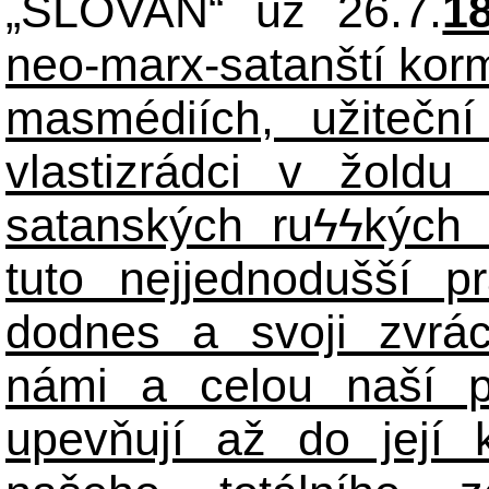
„SLOVAN“ už 26.7.
1
neo-marx-satanští korm
masmédiích, užiteční
vlastizrádci v žoldu 
satanských ru
ϟϟ
kých 
tuto nejjednodušší p
dodnes a svoji zvrá
námi a celou naší p
upevňují až do její 