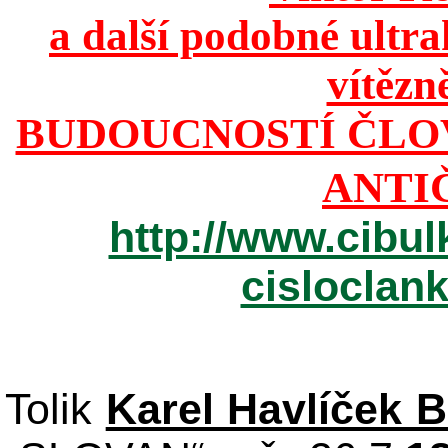
a další podobné ultr
vítězn
BUDOUCNOSTÍ ČLO
ANTI
http://www.cibul
cisloclan
Tolik
Karel Havlíček 