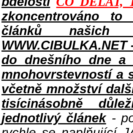
bdělosti
CO DĚLAT, 
zkoncentrováno to n
článků našich i
WWW.CIBULKA.NET - 
do dnešního dne a h
mnohovrstevností a 
včetně množství dalš
tisícinásobně důle
jednotlivý článek
- po
rychle se naplňující