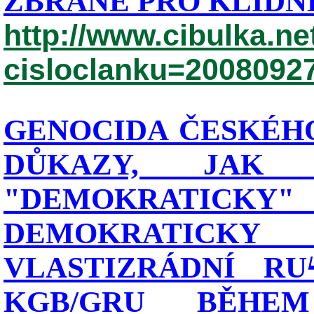
ZBRANĚ PRO KLIDNÉ
http://www.cibulka.ne
cisloclanku=2008092
GENOCIDA ČESKÉHO
DŮKAZY, JAK
"DEMOKRATIC
DEMOKRATICK
VLASTIZRÁDNÍ RU
KGB/GRU BĚHE