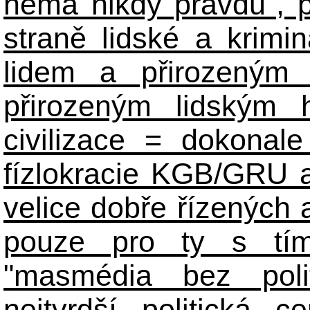
nemá nikdy pravdu", 
straně lidské a krimi
lidem a přirozeným
přirozeným lidským 
civilizace = dokonale 
fízlokracie KGB/GRU a 
velice dobře řízených 
pouze pro ty s tím
"masmédia bez poli
nejtvrdší politická c