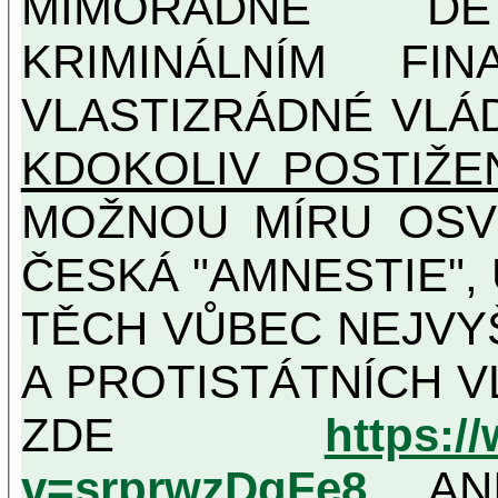
MIMOŘÁDNĚ DETAILNĚ O ULTRA
KRIMINÁLNÍM FIN
VLASTIZRÁDNÉ VLÁ
KDOKOLIV POSTIŽE
MOŽNOU MÍRU OSVĚDČENÁ VLASTIZRÁDNÁ
ČESKÁ "AMNESTIE",
TĚCH VŮBEC NEJVYŠŠÍCH PROTINÁRODNÍCH
A PROTISTÁTNÍCH V
ZDE
https:/
v=srprwzDgFe8
, AN