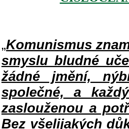
„
Komunismus zname
smyslu bludné uče
žádné jmění, ný
společné, a každ
zaslouženou a potř
Bez všelijakých důk