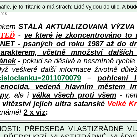
ie, je to Titanic a má strach: Lidé vyjdou do ulic. A bude
 2011
ánkem
STÁLÁ AKTUALIZOVANÁ VÝZVA k p
-
ve které je zkoncentrováno to 
 TEĎ
ET - psaných od roku 1987 až do dneš
rakterem, včetně množství dalších i
lánek
- pokud se děsivá a nesmírně rychl
dyž veškeré další informace životně důle
?cisloclanku=2011070079
=
pohlcení 
enocida, vedená hlavním městem Im
opy
, ale i
válka všech proti všem
- nem
ě
vítězství jejich ultra satanské
Velké K
 známé!
2 x viz
: