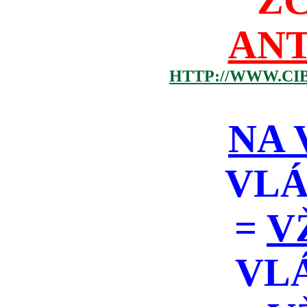
Z
ANT
HTTP://WWW.CI
NA 
VLÁ
=
V
VL