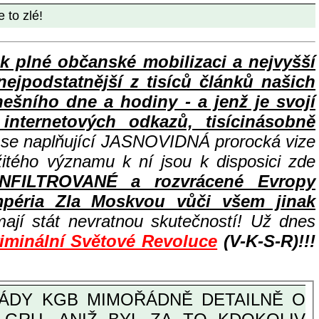
 to zlé!
lné občanské mobilizaci a nejvyšší
nejpodstatnější z tisíců článků našich
ního dne a hodiny - a jenž je svojí
nternetových odkazů, tisícinásobně
e se naplňující JASNOVIDNÁ prorocká vize
žitého významu k ní jsou k disposici zde
INFILTROVANÉ a rozvrácené Evropy
péria Zla Moskvou vůči všem jinak
ají stát nevratnou skutečností! Už dnes
riminální Světové Revoluce
(V-K-S-R)!!!