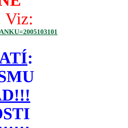
NÉ
!
Viz:
NKU=2005103101
ATÍ
:
ISMU
!!!
STI