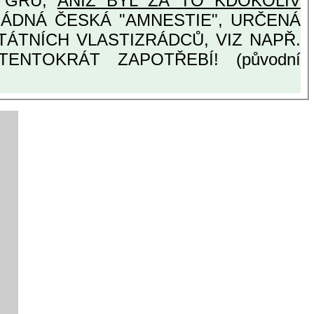
Y GRU,
ANIŽ BYL ZA TO KDOKOLIV
ENTOKRÁT ZAPOTŘEBÍ! (původní