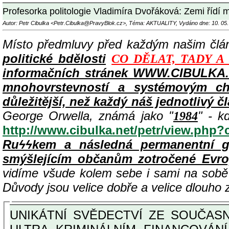
Profesorka politologie Vladimíra Dvořáková: Zemi řídí maf
Autor: Petr Cibulka <Petr.Cibulka@PravyBlok.cz>, Téma: AKTUALITY, Vydáno dne: 10. 05.
Místo předmluvy před každým našim čl
politické bdělosti
CO DĚLAT, TADY A
informačních stránek WWW.CIBULKA.N
mnohovrstevností a systémovým cha
důležitější, než každý náš jednotlivý č
George Orwella, známá jako "
" - k
1984
http://www.cibulka.net/petr/view.php
Ruϟϟkem a následná permanentní g
smýšlejícím občanům zotročené Evr
vidíme všude kolem sebe i sami na sob
Důvody jsou velice dobře a velice dlouho
UNIKÁTNÍ SVĚDECTVÍ ZE SOUČASNOSTI: PŘEDSEDA VLASTIZRÁDNÉ VLÁDY KGB MIMOŘÁDNĚ DETAILNĚ O