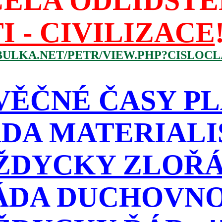
CELA ODLIDŠTĚ
I - CIVILIZACE
BULKA.NET/PETR/VIEW.PHP?CISLOCLA
VĚČNÉ ČASY PL
DA MATERIAL
ŽDYCKY ZLOŘÁD
ÁDA DUCHOVNO