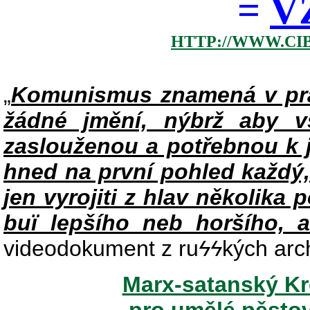
=
V
HTTP://WWW.CI
„
Komunismus znamená v pra
žádné jmění, nýbrž aby v
zaslouženou a potřebnou k j
hned na první pohled každý,
jen vyrojiti z hlav několika 
buï lepšího neb horšího, a
videodokument z ru
ϟϟ
kých arc
Marx-satanský Kre
pro umělé pěsto