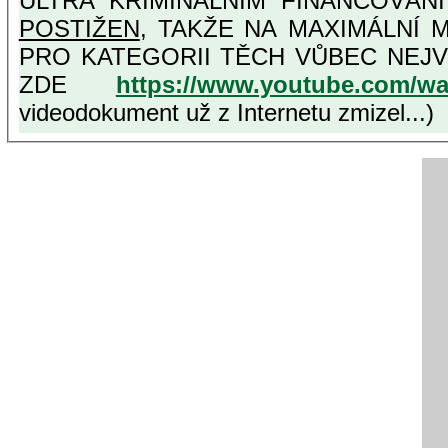
ULTRA KRIMINÁLNÍM FINANCOVÁN
POSTIŽEN
, TAKŽE NA MAXIMÁLNÍ MOŽNOU MÍRU OSVĚDČENÁ VLASTIZR
PRO KATEGORII TĚCH VŮBEC NEJVYŠŠÍCH PROTINÁRODNÍCH A PROTISTÁTNÍCH VLASTIZRÁDCŮ, VIZ NAPŘ.
ZDE
https://www.youtube.com/w
videodokument už z Internetu zmizel...)