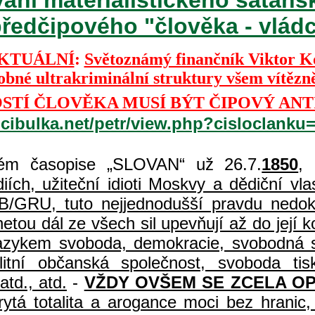
ředčipového "člověka - vládce
KTUÁLNÍ
:
Světoznámý finančník Viktor 
dobné ultrakriminální struktury všem vítězn
TÍ ČLOVĚKA MUSÍ BÝT ČIPOVÝ ANT
.cibulka.net/petr/view.php?cisloclanku
m časopise „SLOVAN“ už 26.7.
1850
,
ch, užiteční idioti Moskvy a dědiční vlast
B/GRU, tuto nejjednodušší pravdu nedoká
etou dál ze všech sil upevňují až do její
 jazykem svoboda, demokracie, svobodná s
uralitní občanská společnost, svoboda 
atd., atd.
-
VŽDY OVŠEM SE ZCELA O
rytá totalita a arogance moci bez hrani