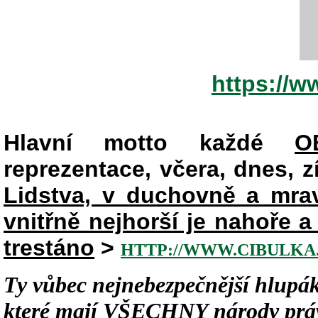
https://
Hlavní motto každé
O
reprezentace, včera, dnes, zít
Lidstva, v duchovně a mr
vnitřně nejhorší je nahoře 
trestáno
>
HTTP://WWW.CIBULKA.
Ty vůbec nejnebezpečnější hlupák
které mají
VŠECHNY
národy práv