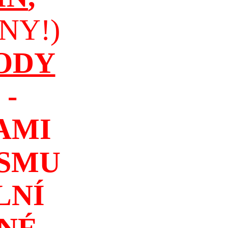
NY!)
ODY
-
AMI
ISMU
LNÍ