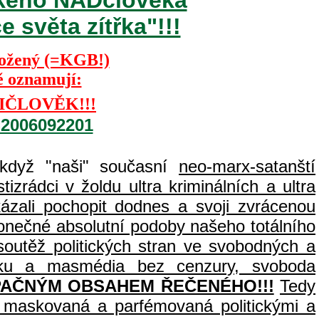
 světa zítřka"!!!
Kožený (=KGB!)
ě oznamují:
IČLOVĚK!!!
=2006092201
 když "naši" současní
neo-marx-satanští
izrádci v žoldu ultra kriminálních a ultra
zali pochopit dodnes a svoji zvrácenou
 konečné absolutní podoby našeho totálního
outěž politických stran ve svobodných a
tisku a masmédia bez cenzury, svoboda
PAČNÝM OBSAHEM ŘEČENÉHO!!!
Tedy
c, maskovaná a parfémovaná politickými a