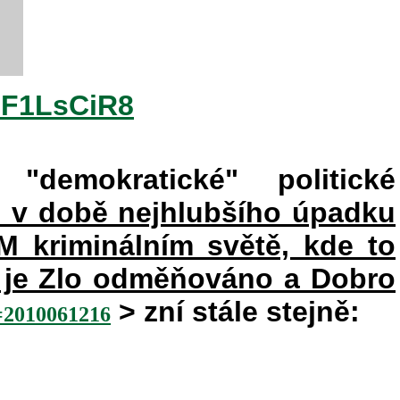
2F1LsCiR8
"demokratické" politické
e v době nejhlubšího úpadku
kriminálním světě, kde to
ém je Zlo odměňováno a Dobro
> zní stále stejně:
010061216