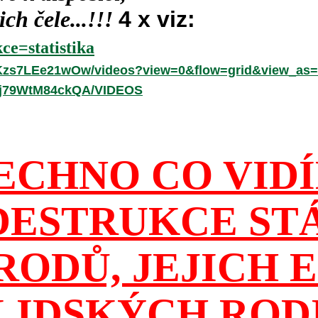
ch čele...!!!
4 x viz:
ce=statistika
hKzs7LEe21wOw/videos?view=0&flow=grid&view_as=
-fj79WtM84ckQA/VIDEOS
ECHNO CO VID
DESTRUKCE ST
RODŮ, JEJICH E
 LIDSKÝCH ROD