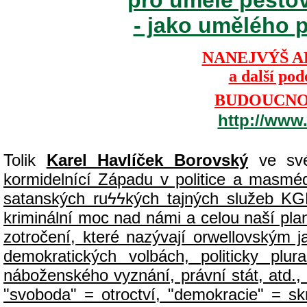
- jako umělého p
NANEJVÝŠ A
a další po
BUDOUCNOS
http://www
Tolik
Karel Havlíček Borovský
ve své
kormidelnící Západu v politice a masmédií
satanských ru
ϟϟ
kých tajných služeb KG
kriminální moc nad námi a celou naší plan
zotročení, které nazývají orwellovským
demokratických volbách, politicky pl
náboženského vyznání, právní stát, atd., 
"svoboda" = otroctví, "demokracie" = sk