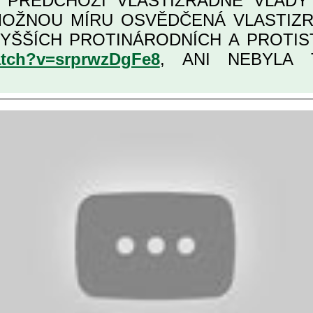
Í PŘEDCHOZÍ VLASTIZRÁDNÉ VLÁD
ÁDNÁ ČESKÁ "AMNESTIE", URČENÁ
atch?v=srprwzDgFe8
, ANI NEBYLA T