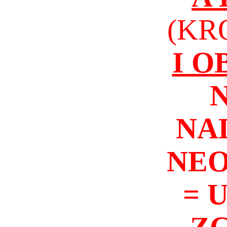
(KR
I 
NA
NEO
= 