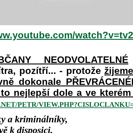
www.youtube.com/watch?v=tv
BČANY NEODVOLATELNÉ
ra, pozítří... - protože
žijem
avně dokonale PŘEVRÁCENÉM 
a to nejlepší dole a ve kter
NET/PETR/VIEW.PHP?CISLOCLANKU=2
y a kriminálníky,
ě k disposici,