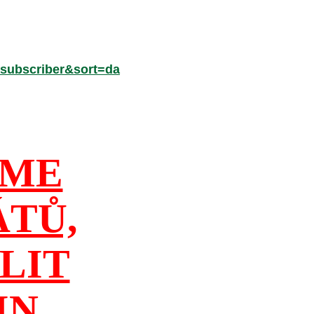
subscriber&sort=da
ÍME
ÁTŮ,
LIT
IN
,