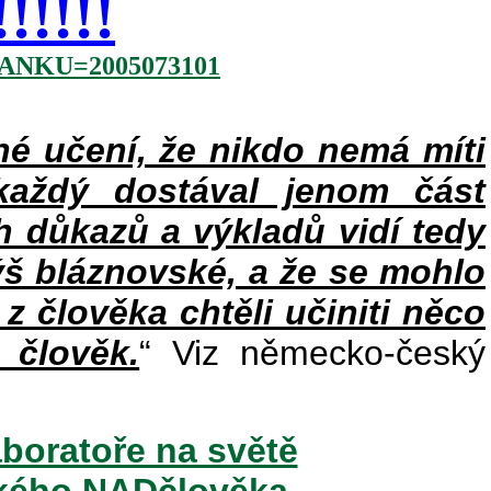
!!!!
NKU=2005073101
 učení, že nikdo nemá míti
každý dostával jenom část
h důkazů a výkladů vidí tedy
ýš bláznovské, a že se mohlo
 z člověka chtěli učiniti něco
 člověk.
“ Viz německo-český
aboratoře na světě
ského NADčlověka