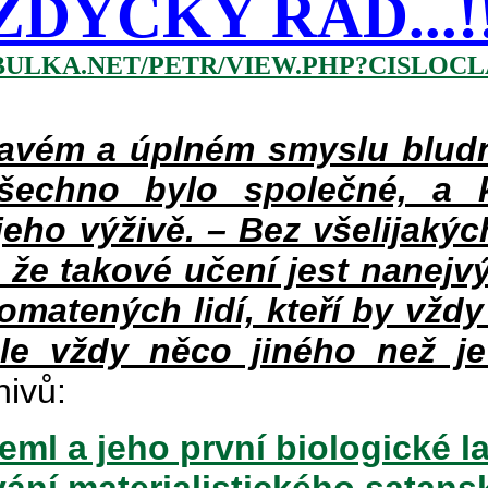
ŽDYCKY ŘÁD...!!!
BULKA.NET/PETR/VIEW.PHP?CISLOCLA
vém a úplném smyslu bludné
šechno bylo společné, a 
eho výživě. – Bez všelijakýc
 že takové učení jest nanejv
pomatených lidí, kteří by vždy
le vždy něco jiného než je
hivů:
ml a jeho první biologické l
vání materialistického satan