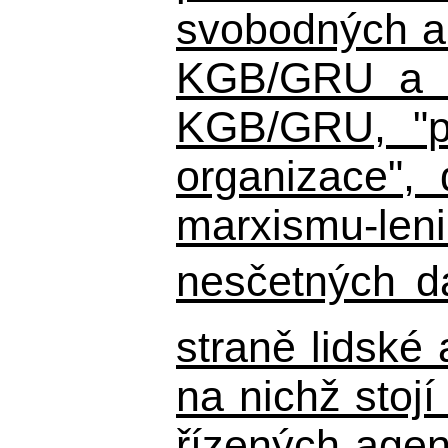
svobodných a 
KGB/GRU a ná
KGB/GRU,
"po
organizace", 
marxismu-leni
nesčetných d
straně lidské
na nichž stojí
řízených agen