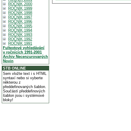
ROČNÍK 2000
ROČNÍK 1999
ROČNÍK 1998
ROČNÍK 1997
ROČNÍK 1996
ROČNÍK 1995
ROČNÍK 1994
ROČNÍK 1993
ROČNÍK 1992
ROČNÍK 1991
Fultextové vyhledávání
v ročnících 1991-2001
Archiv Necenzurovaných
Novin
STB ONLINE
Sem vložte text i s HTML
syntaxí nebo si vyberte
některou z
předdefinovaných šablon.
Součástí předdefinových
šablon jsou i systémové
bloky!