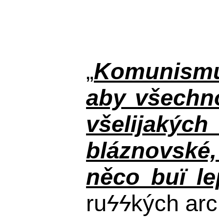
„
Komunismus
aby všechno
všelijakýc
bláznovské, 
něco buï le
ru
ϟϟ
kých arc