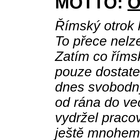
MOTTO:
O
Římský otrok 
To přece nelz
Zatím co říms
pouze dostatek
dnes svobodn
od rána do več
vydržel praco
ještě mnohem 