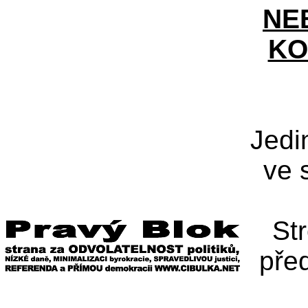
NE
KO
Jedi
ve 
St
pře