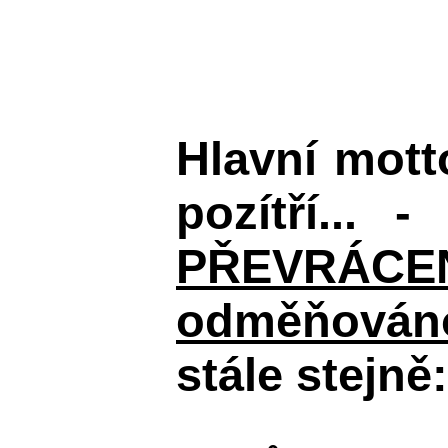
Hlavní mot
pozítří... 
PŘEVRÁCENÉM
odměňováno
stále stejně: