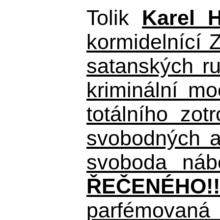
Tolik
Karel 
kormidelnící Z
satanských r
kriminální m
totálního zo
svobodných a 
svoboda nábo
ŘEČENÉHO!!
parfémovaná 