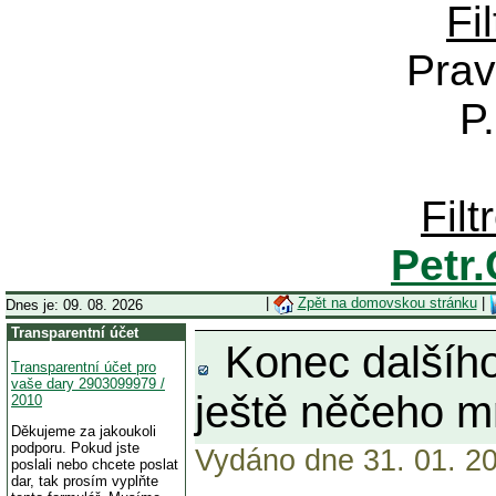
Fi
Prav
P
Fil
Petr
|
Zpět na domovskou stránku
|
Dnes je: 09. 08. 2026
Transparentní účet
Konec dalšího
Transparentní účet pro
vaše dary 2903099979 /
ještě něčeho 
2010
Děkujeme za jakoukoli
podporu. Pokud jste
Vydáno dne 31. 01. 20
poslali nebo chcete poslat
dar, tak prosím vyplňte