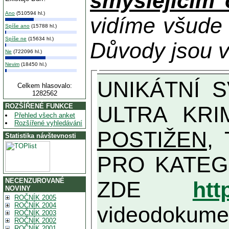
smýšlejícím
Ano
(510594 hl.)
vidíme všude
Spíše ano
(15788 hl.)
Spíše ne
(15634 hl.)
Důvody jsou v
Ne
(722096 hl.)
Nevim
(18450 hl.)
UNIKÁTNÍ SVĚDECTVÍ ZE SOUČASNOSTI: PŘEDSEDA VLASTIZRÁDNÉ VLÁDY KGB MIMOŘÁDNĚ DETAILNĚ O
Celkem hlasovalo:
1282562
ULTRA KRI
ROZŠÍŘENÉ FUNKCE
Přehled všech anket
Rozšířené vyhledávání
POSTIŽEN
, T
Statistika návštevnosti
PRO KATEGORII TĚCH VŮBEC NEJVYŠŠÍC
NECENZUROVANÉ
ZDE
htt
NOVINY
ROČNÍK 2005
ROČNÍK 2004
videodokument
ROČNÍK 2003
ROČNÍK 2002
ROČNÍK 2001