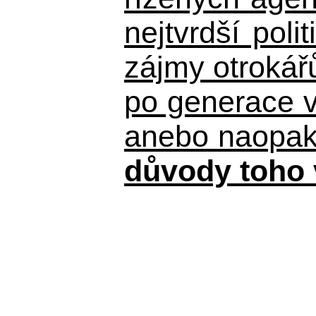
nejtvrdší pol
zájmy otrokář
po generace 
anebo naopak n
důvody toho 