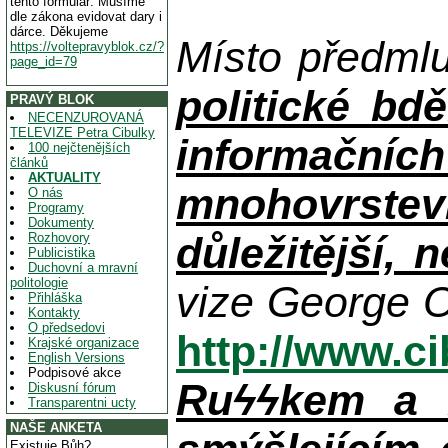
tento formulář. Musíme
dle zákona evidovat dary i
dárce. Děkujeme
Místo předml
https://voltepravyblok.cz/?
page_id=79
politické bdě
PRAVÝ BLOK
NECENZUROVANÁ
TELEVIZE Petra Cibulky
informačníc
100 nejčtenějších
článků
AKTUALITY
mnohovrstev
O nás
Programy
Dokumenty
důležitější, 
Rozhovory
Publicistika
Duchovní a mravní
politologie
vize George O
Přihláška
Kontakty
O předsedovi
http://www.c
Krajské organizace
English Versions
Podpisové akce
Ruϟϟkem a n
Diskusní fórum
Transparentni ucty
NAŠE ANKETA
Existuje Bůh?