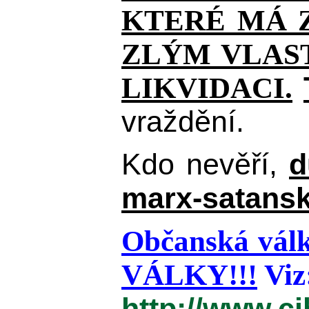
KTERÉ MÁ Z
ZLÝM VLAST
LIKVIDACI.
vraždění.
Kdo nevěří,
d
marx-satansk
Občanská válk
VÁLKY!!!
Viz
http://www.c