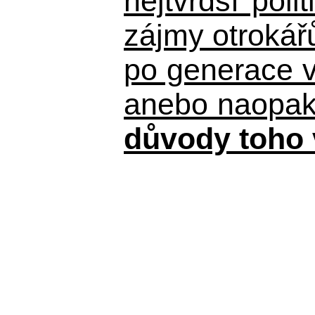
nejtvrdší pol
zájmy otrokář
po generace 
anebo naopak n
důvody toho 