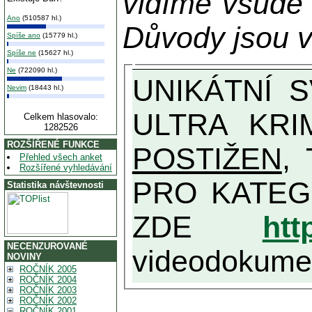
vidíme všude
Ano
(510587 hl.)
Důvody jsou v
Spíše ano
(15779 hl.)
Spíše ne
(15627 hl.)
Ne
(722090 hl.)
UNIKÁTNÍ SVĚDECTVÍ ZE SOUČASNOSTI: PŘEDSEDA VLASTIZRÁDNÉ VLÁDY KGB MIMOŘÁDNĚ DETAILNĚ O
Nevim
(18443 hl.)
ULTRA KRI
Celkem hlasovalo:
1282526
ROZŠÍŘENÉ FUNKCE
POSTIŽEN
, T
Přehled všech anket
Rozšířené vyhledávání
PRO KATEGORII TĚCH VŮBEC NEJVYŠŠÍC
Statistika návštevnosti
ZDE
htt
NECENZUROVANÉ
videodokument
NOVINY
ROČNÍK 2005
ROČNÍK 2004
ROČNÍK 2003
ROČNÍK 2002
ROČNÍK 2001