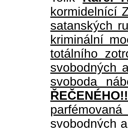
kormidelnící Z
satanských r
kriminální m
totálního zo
svobodných a 
svoboda nábo
ŘEČENÉHO!!
parfémovaná 
svobodných a 