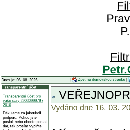
Fi
Prav
P
Fil
Petr
|
Zpět na domovskou stránku
|
Dnes je: 06. 08. 2026
Transparentní účet
VEŘEJNOPRÁVN
Transparentní účet pro
vaše dary 2903099979 /
2010
Vydáno dne 16. 03. 20
Děkujeme za jakoukoli
podporu. Pokud jste
poslali nebo chcete poslat
dar, tak prosím vyplňte