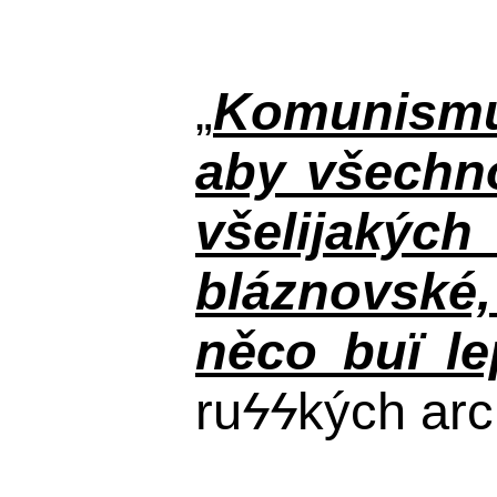
„
Komunismus
aby všechno
všelijakýc
bláznovské, 
něco buï le
ru
ϟϟ
kých arc