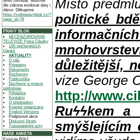
Místo předml
tento formulář. Musíme
dle zákona evidovat dary i
dárce. Děkujeme
politické bdě
https://voltepravyblok.cz/?
page_id=79
informačníc
PRAVÝ BLOK
NECENZUROVANÁ
TELEVIZE Petra Cibulky
mnohovrstev
100 nejčtenějších
článků
AKTUALITY
důležitější, 
O nás
Programy
Dokumenty
Rozhovory
vize George O
Publicistika
Duchovní a mravní
politologie
http://www.c
Přihláška
Kontakty
O předsedovi
Ruϟϟkem a n
Krajské organizace
English Versions
Podpisové akce
Diskusní fórum
smýšlejícím
Transparentni ucty
NAŠE ANKETA
Existuje Bůh?