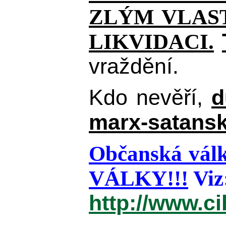
ZLÝM VLAST
LIKVIDACI.
vraždění.
Kdo nevěří,
d
marx-satansk
Občanská válk
VÁLKY!!!
Viz
http://www.c