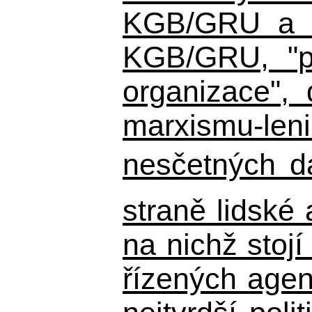
KGB/GRU a ná
KGB/GRU,
"po
organizace", 
marxismu-leni
nesčetných d
straně lidské
na nichž stojí
řízených agen