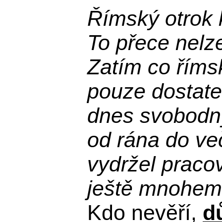
Římský otrok 
To přece nelz
Zatím co říms
pouze dostatek
dnes svobodn
od rána do več
vydržel praco
ještě mnohem 
Kdo nevěří,
d