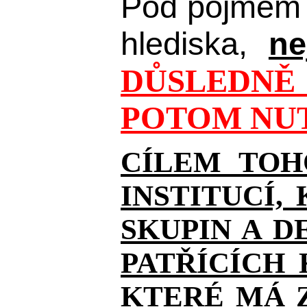
Pod pojmem 
hlediska,
ne
DŮSLEDNĚ 
POTOM NUT
CÍLEM TOH
INSTITUCÍ,
SKUPIN A D
PATŘÍCÍCH
KTERÉ MÁ Z