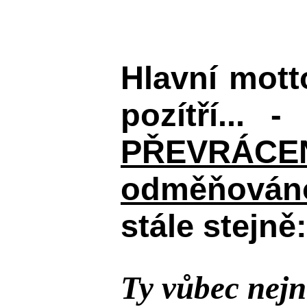
Hlavní mot
pozítří... 
PŘEVRÁCENÉM
odměňováno
stále stejně:
Ty vůbec nejn