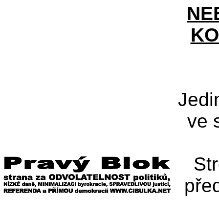
NE
KO
Jedi
ve 
St
pře