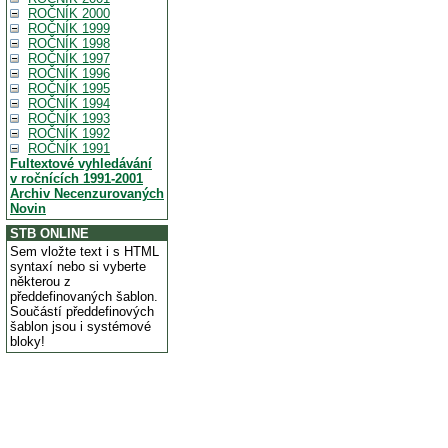
ROČNÍK 2000
ROČNÍK 1999
ROČNÍK 1998
ROČNÍK 1997
ROČNÍK 1996
ROČNÍK 1995
ROČNÍK 1994
ROČNÍK 1993
ROČNÍK 1992
ROČNÍK 1991
Fultextové vyhledávání
v ročnících 1991-2001
Archiv Necenzurovaných
Novin
STB ONLINE
Sem vložte text i s HTML
syntaxí nebo si vyberte
některou z
předdefinovaných šablon.
Součástí předdefinových
šablon jsou i systémové
bloky!