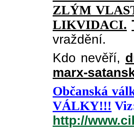
ZLÝM VLAST
LIKVIDACI.
vraždění.
Kdo nevěří,
d
marx-satansk
Občanská válk
VÁLKY!!!
Viz
http://www.c