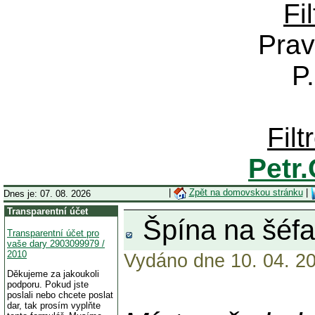
Fi
Prav
P
Fil
Petr
|
Zpět na domovskou stránku
|
Dnes je: 07. 08. 2026
Transparentní účet
Špína na šéf
Transparentní účet pro
vaše dary 2903099979 /
2010
Vydáno dne 10. 04. 20
Děkujeme za jakoukoli
podporu. Pokud jste
poslali nebo chcete poslat
dar, tak prosím vyplňte