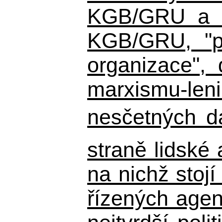
KGB/GRU a ná
KGB/GRU,
"po
organizace", 
marxismu-leni
nesčetných d
straně lidské
na nichž stojí
řízených agen