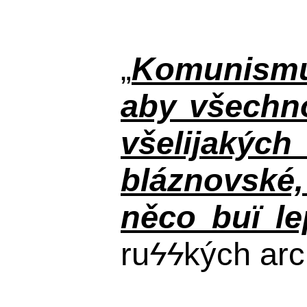
„
Komunismus
aby všechno
všelijakýc
bláznovské, 
něco buï le
ru
ϟϟ
kých arc