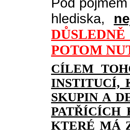
Pod pojmem 
hlediska,
ne
DŮSLEDNĚ 
POTOM NUT
CÍLEM TOH
INSTITUCÍ,
SKUPIN A D
PATŘÍCÍCH
KTERÉ MÁ Z