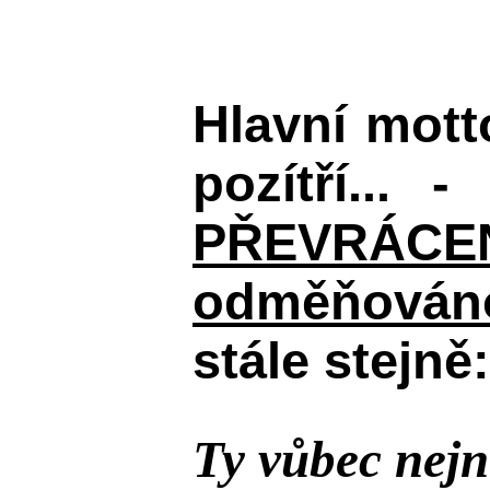
Hlavní mot
pozítří... 
PŘEVRÁCENÉM
odměňováno
stále stejně:
Ty vůbec nejn