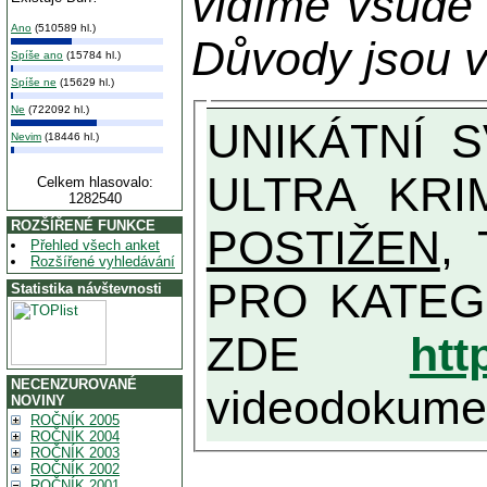
vidíme všude
Ano
(510589 hl.)
Důvody jsou v
Spíše ano
(15784 hl.)
Spíše ne
(15629 hl.)
Ne
(722092 hl.)
UNIKÁTNÍ SVĚDECTVÍ ZE SOUČASNOSTI: PŘEDSEDA VLASTIZRÁDNÉ VLÁDY KGB MIMOŘÁDNĚ DETAILNĚ O
Nevim
(18446 hl.)
ULTRA KRI
Celkem hlasovalo:
1282540
ROZŠÍŘENÉ FUNKCE
POSTIŽEN
, T
Přehled všech anket
Rozšířené vyhledávání
PRO KATEGORII TĚCH VŮBEC NEJVYŠŠÍC
Statistika návštevnosti
ZDE
htt
NECENZUROVANÉ
videodokument
NOVINY
ROČNÍK 2005
ROČNÍK 2004
ROČNÍK 2003
ROČNÍK 2002
ROČNÍK 2001