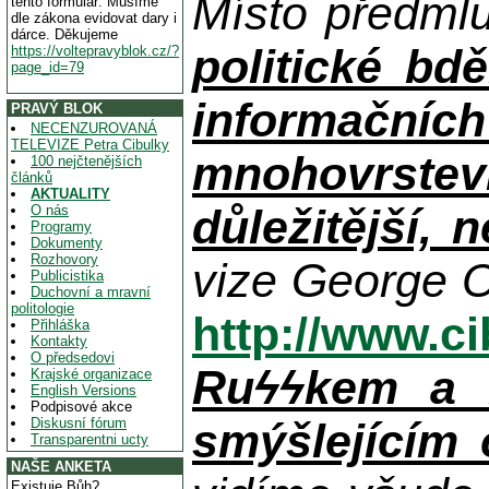
Místo předml
tento formulář. Musíme
dle zákona evidovat dary i
dárce. Děkujeme
politické bdě
https://voltepravyblok.cz/?
page_id=79
informačníc
PRAVÝ BLOK
NECENZUROVANÁ
TELEVIZE Petra Cibulky
mnohovrstev
100 nejčtenějších
článků
AKTUALITY
důležitější, 
O nás
Programy
Dokumenty
Rozhovory
vize George O
Publicistika
Duchovní a mravní
politologie
http://www.c
Přihláška
Kontakty
O předsedovi
Ruϟϟkem a n
Krajské organizace
English Versions
Podpisové akce
Diskusní fórum
smýšlejícím
Transparentni ucty
NAŠE ANKETA
Existuje Bůh?