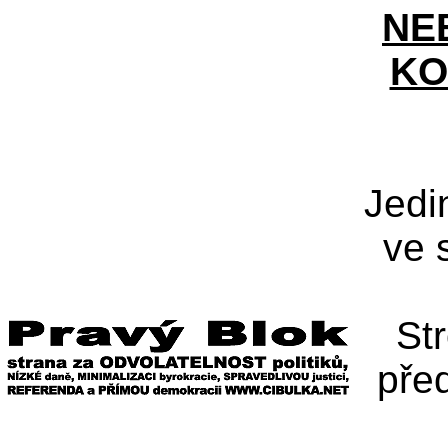
NE
KO
Jedi
ve 
St
pře