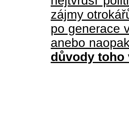
nejtvrdší pol
zájmy otrokář
po generace 
anebo naopak n
důvody toho 