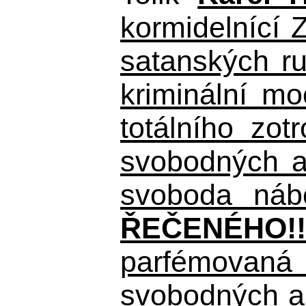
kormidelnící Z
satanských r
kriminální m
totálního zo
svobodných a 
svoboda nábo
ŘEČENÉHO!!
parfémovaná 
svobodných a 