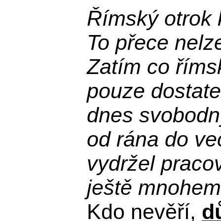
Římský otrok 
To přece nelz
Zatím co říms
pouze dostatek
dnes svobodn
od rána do več
vydržel praco
ještě mnohem 
Kdo nevěří,
d