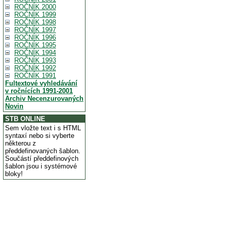
ROČNÍK 2000
ROČNÍK 1999
ROČNÍK 1998
ROČNÍK 1997
ROČNÍK 1996
ROČNÍK 1995
ROČNÍK 1994
ROČNÍK 1993
ROČNÍK 1992
ROČNÍK 1991
Fultextové vyhledávání
v ročnících 1991-2001
Archiv Necenzurovaných
Novin
STB ONLINE
Sem vložte text i s HTML
syntaxí nebo si vyberte
některou z
předdefinovaných šablon.
Součástí předdefinových
šablon jsou i systémové
bloky!