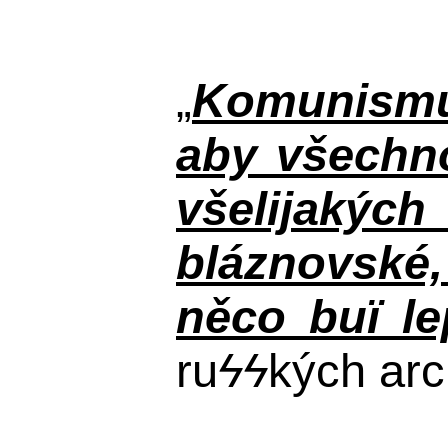
„
Komunismus
aby všechno
všelijakýc
bláznovské, 
něco buï le
ru
ϟϟ
kých arc