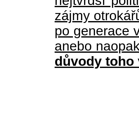
nejtvrdší pol
zájmy otrokář
po generace 
anebo naopak n
důvody toho 