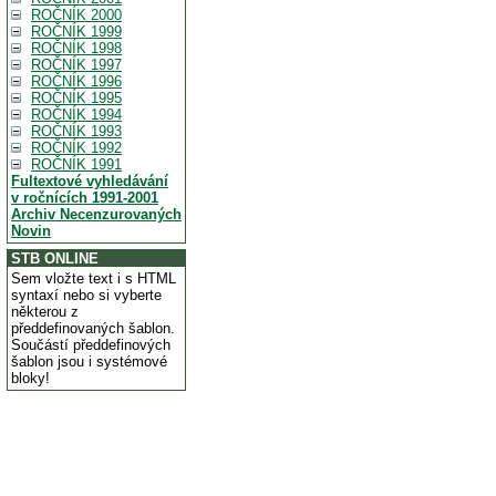
ROČNÍK 2000
ROČNÍK 1999
ROČNÍK 1998
ROČNÍK 1997
ROČNÍK 1996
ROČNÍK 1995
ROČNÍK 1994
ROČNÍK 1993
ROČNÍK 1992
ROČNÍK 1991
Fultextové vyhledávání
v ročnících 1991-2001
Archiv Necenzurovaných
Novin
STB ONLINE
Sem vložte text i s HTML
syntaxí nebo si vyberte
některou z
předdefinovaných šablon.
Součástí předdefinových
šablon jsou i systémové
bloky!