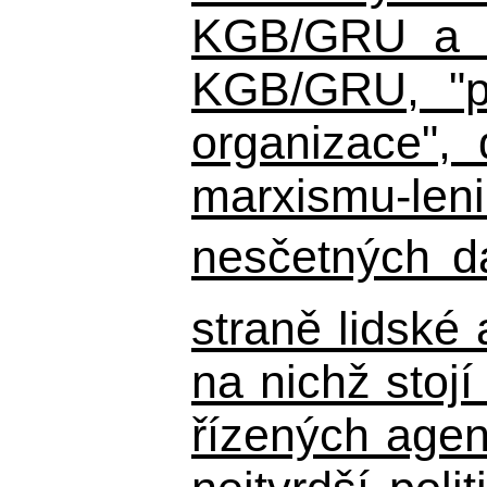
KGB/GRU a ná
KGB/GRU,
"po
organizace", 
marxismu-leni
nesčetných d
straně lidské
na nichž stojí
řízených agen