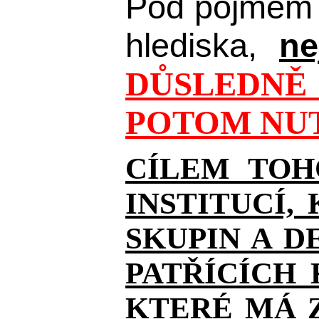
Pod pojmem 
hlediska,
ne
DŮSLEDNĚ 
POTOM NUT
CÍLEM TOH
INSTITUCÍ,
SKUPIN A D
PATŘÍCÍCH
KTERÉ MÁ Z