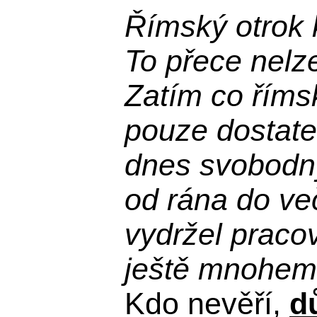
Římský otrok 
To přece nelz
Zatím co říms
pouze dostatek
dnes svobodn
od rána do več
vydržel praco
ještě mnohem 
Kdo nevěří,
d