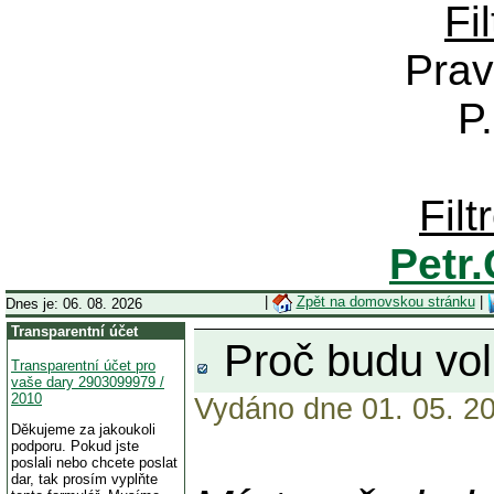
Fi
Prav
P
Fil
Petr
|
Zpět na domovskou stránku
|
Dnes je: 06. 08. 2026
Transparentní účet
Proč budu vol
Transparentní účet pro
vaše dary 2903099979 /
2010
Vydáno dne 01. 05. 20
Děkujeme za jakoukoli
podporu. Pokud jste
poslali nebo chcete poslat
dar, tak prosím vyplňte