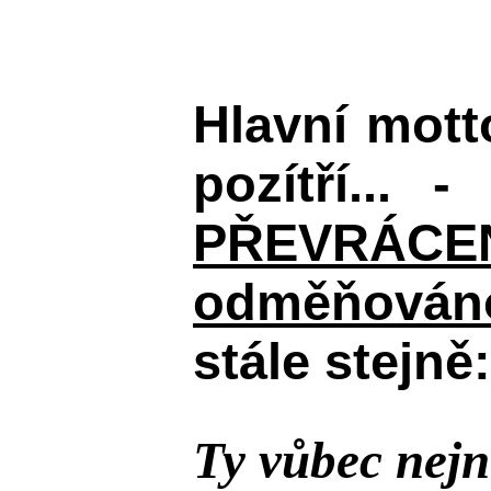
Hlavní mot
pozítří... 
PŘEVRÁCENÉM
odměňováno
stále stejně:
Ty vůbec nejn