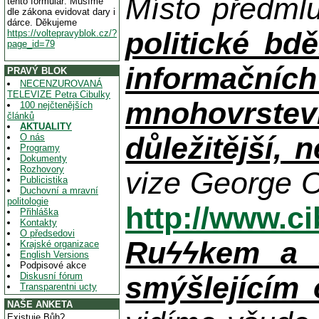
Místo předml
tento formulář. Musíme
dle zákona evidovat dary i
dárce. Děkujeme
politické bdě
https://voltepravyblok.cz/?
page_id=79
informačníc
PRAVÝ BLOK
NECENZUROVANÁ
TELEVIZE Petra Cibulky
mnohovrstev
100 nejčtenějších
článků
AKTUALITY
důležitější, 
O nás
Programy
Dokumenty
Rozhovory
vize George O
Publicistika
Duchovní a mravní
politologie
http://www.c
Přihláška
Kontakty
O předsedovi
Ruϟϟkem a n
Krajské organizace
English Versions
Podpisové akce
Diskusní fórum
smýšlejícím
Transparentni ucty
NAŠE ANKETA
Existuje Bůh?