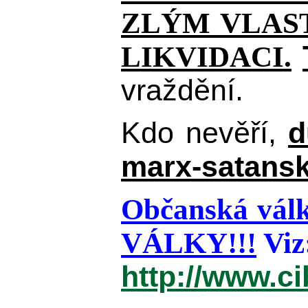
ZLÝM VLAST
LIKVIDACI.
vraždění.
Kdo nevěří,
d
marx-satansk
Občanská válk
VÁLKY!!!
Viz
http://www.c