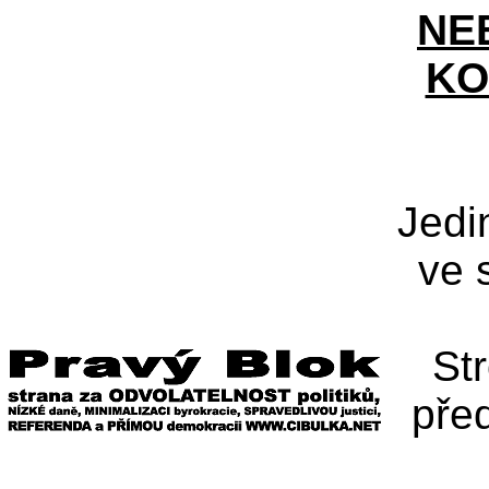
NE
KO
Jedi
ve 
St
pře