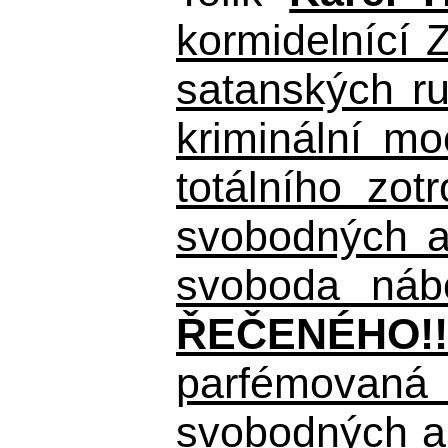
kormidelnící Z
satanských r
kriminální m
totálního zo
svobodných a 
svoboda nábo
ŘEČENÉHO!!
parfémovaná 
svobodných a 