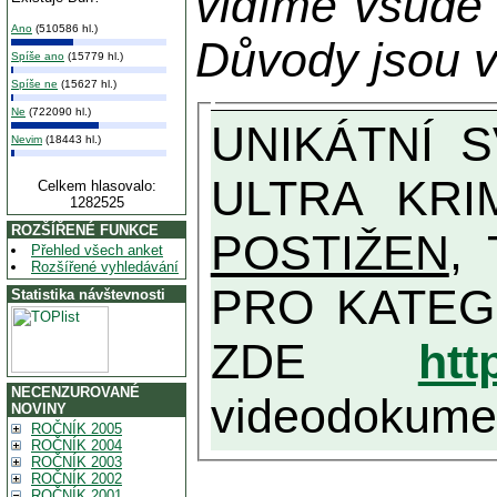
vidíme všude
Ano
(510586 hl.)
Důvody jsou v
Spíše ano
(15779 hl.)
Spíše ne
(15627 hl.)
Ne
(722090 hl.)
UNIKÁTNÍ SVĚDECTVÍ ZE SOUČASNOSTI: PŘEDSEDA VLASTIZRÁDNÉ VLÁDY KGB MIMOŘÁDNĚ DETAILNĚ O
Nevim
(18443 hl.)
ULTRA KRI
Celkem hlasovalo:
1282525
ROZŠÍŘENÉ FUNKCE
POSTIŽEN
, T
Přehled všech anket
Rozšířené vyhledávání
PRO KATEGORII TĚCH VŮBEC NEJVYŠŠÍC
Statistika návštevnosti
ZDE
htt
NECENZUROVANÉ
videodokument
NOVINY
ROČNÍK 2005
ROČNÍK 2004
ROČNÍK 2003
ROČNÍK 2002
ROČNÍK 2001