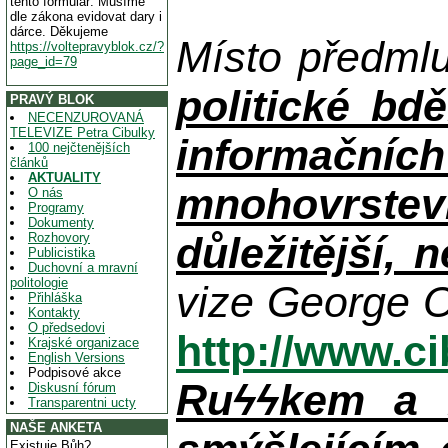
tento formulář. Musíme
dle zákona evidovat dary i
dárce. Děkujeme
Místo předml
https://voltepravyblok.cz/?
page_id=79
politické bdě
PRAVÝ BLOK
NECENZUROVANÁ
TELEVIZE Petra Cibulky
informačníc
100 nejčtenějších
článků
AKTUALITY
mnohovrstev
O nás
Programy
Dokumenty
důležitější, 
Rozhovory
Publicistika
Duchovní a mravní
politologie
vize George O
Přihláška
Kontakty
O předsedovi
http://www.c
Krajské organizace
English Versions
Podpisové akce
Ruϟϟkem a n
Diskusní fórum
Transparentni ucty
NAŠE ANKETA
Existuje Bůh?