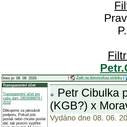
Fi
Prav
P
Fil
Petr
|
Zpět na domovskou stránku
|
Dnes je: 08. 08. 2026
Transparentní účet
Petr Cibulka 
Transparentní účet pro
vaše dary 2903099979 /
(KGB?) x Mora
2010
Děkujeme za jakoukoli
podporu. Pokud jste
Vydáno dne 08. 06. 20
poslali nebo chcete poslat
dar, tak prosím vyplňte