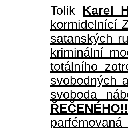
Tolik
Karel 
kormidelnící Z
satanských r
kriminální m
totálního zo
svobodných a 
svoboda nábo
ŘEČENÉHO!!
parfémovaná 