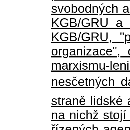
svobodných a 
KGB/GRU a ná
KGB/GRU,
"po
organizace", 
marxismu-leni
nesčetných d
straně lidské
na nichž stojí
řízených agen