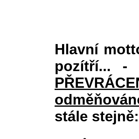
Hlavní mot
pozítří... 
PŘEVRÁCENÉM
odměňováno
stále stejně: