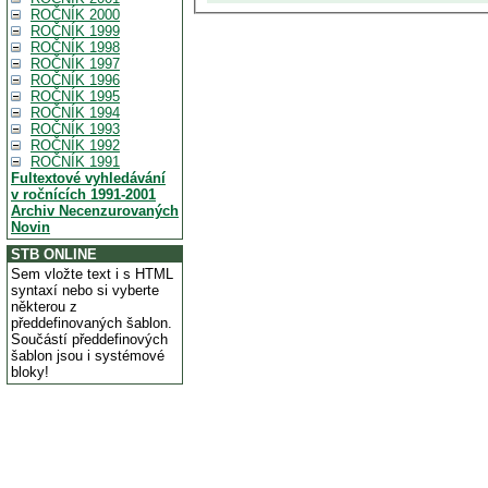
ROČNÍK 2000
ROČNÍK 1999
ROČNÍK 1998
ROČNÍK 1997
ROČNÍK 1996
ROČNÍK 1995
ROČNÍK 1994
ROČNÍK 1993
ROČNÍK 1992
ROČNÍK 1991
Fultextové vyhledávání
v ročnících 1991-2001
Archiv Necenzurovaných
Novin
STB ONLINE
Sem vložte text i s HTML
syntaxí nebo si vyberte
některou z
předdefinovaných šablon.
Součástí předdefinových
šablon jsou i systémové
bloky!