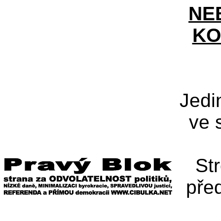
NE
KO
Jedi
ve 
St
pře