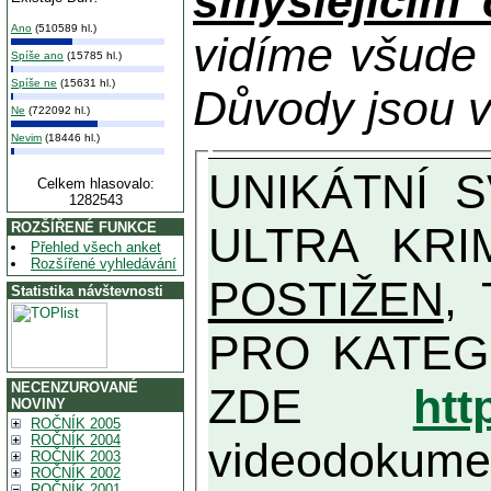
smýšlejícím
Ano
(510589 hl.)
vidíme všude
Spíše ano
(15785 hl.)
Spíše ne
(15631 hl.)
Důvody jsou v
Ne
(722092 hl.)
Nevim
(18446 hl.)
UNIKÁTNÍ SVĚDECTVÍ ZE SOUČASNOSTI: PŘEDSEDA VLASTIZRÁDNÉ VLÁDY KGB MIMOŘÁDNĚ DETAILNĚ O
Celkem hlasovalo:
1282543
ULTRA KRI
ROZŠÍŘENÉ FUNKCE
Přehled všech anket
Rozšířené vyhledávání
POSTIŽEN
, T
Statistika návštevnosti
PRO KATEGORII TĚCH VŮBEC NEJVYŠŠÍC
NECENZUROVANÉ
ZDE
htt
NOVINY
ROČNÍK 2005
ROČNÍK 2004
videodokument
ROČNÍK 2003
ROČNÍK 2002
ROČNÍK 2001