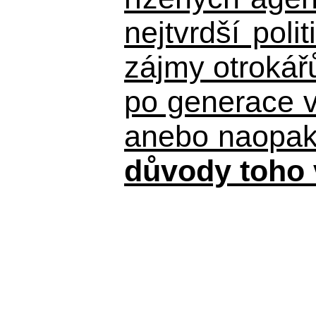
nejtvrdší pol
zájmy otrokář
po generace 
anebo naopak n
důvody toho 