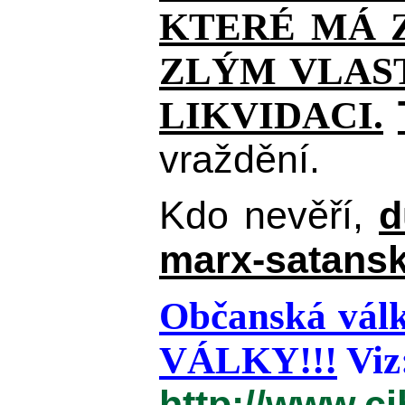
KTERÉ MÁ Z
ZLÝM VLAST
LIKVIDACI.
vraždění.
Kdo nevěří,
d
marx-satansk
Občanská válk
VÁLKY!!!
Viz
http://www.c