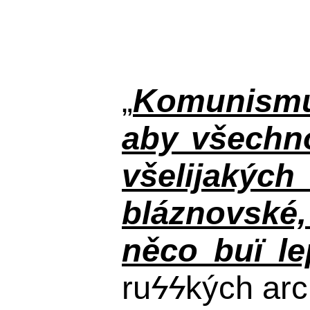
„
Komunismus
aby všechno
všelijakýc
bláznovské, 
něco buï le
ru
ϟϟ
kých arc