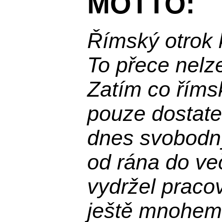
MOTTO:
Římský otrok 
To přece nelz
Zatím co říms
pouze dostatek
dnes svobodn
od rána do več
vydržel praco
ještě mnohem 