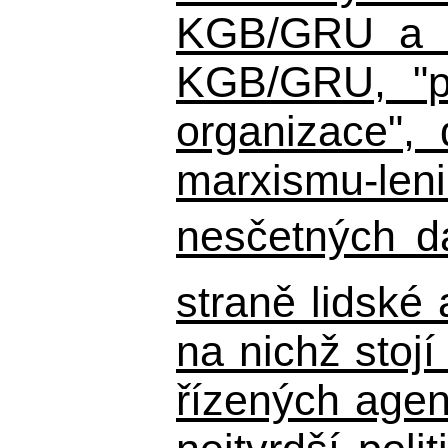
KGB/GRU a ná
KGB/GRU,
"po
organizace", 
marxismu-leni
nesčetných d
straně lidské
na nichž stojí
řízených agen