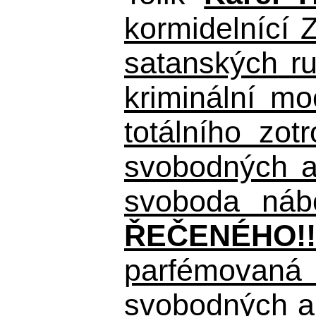
kormidelnící Z
satanských r
kriminální m
totálního zo
svobodných a 
svoboda nábo
ŘEČENÉHO!!
parfémovaná 
svobodných a 