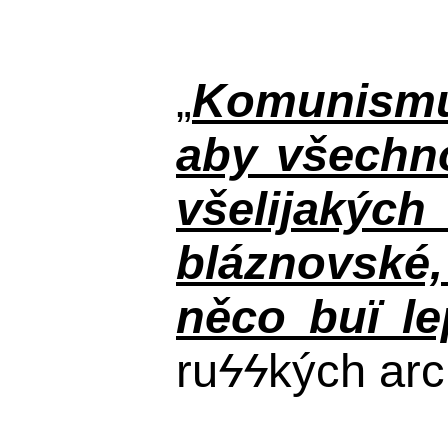
„
Komunismus
aby všechno
všelijakýc
bláznovské, 
něco buï le
ru
ϟϟ
kých arc