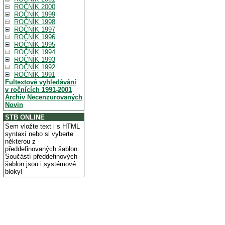
ROČNÍK 2000
ROČNÍK 1999
ROČNÍK 1998
ROČNÍK 1997
ROČNÍK 1996
ROČNÍK 1995
ROČNÍK 1994
ROČNÍK 1993
ROČNÍK 1992
ROČNÍK 1991
Fultextové vyhledávání
v ročnících 1991-2001
Archiv Necenzurovaných
Novin
STB ONLINE
Sem vložte text i s HTML
syntaxí nebo si vyberte
některou z
předdefinovaných šablon.
Součástí předdefinových
šablon jsou i systémové
bloky!