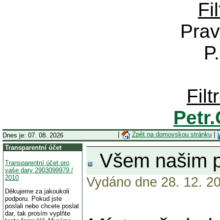
Fi
Prav
P
Fil
Petr
|
Zpět na domovskou stránku
|
Dnes je: 07. 08. 2026
Transparentní účet
Všem našim 
Transparentní účet pro
vaše dary 2903099979 /
2010
Vydáno dne 28. 12. 20
Děkujeme za jakoukoli
podporu. Pokud jste
poslali nebo chcete poslat
dar, tak prosím vyplňte