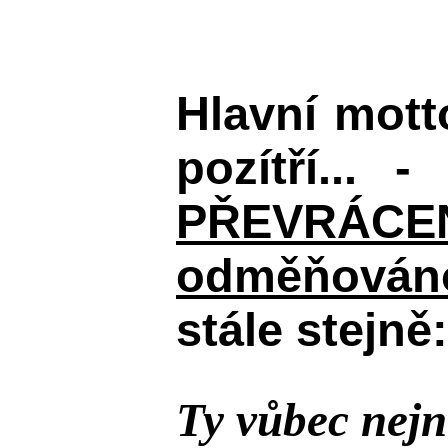
Hlavní mot
pozítří... 
PŘEVRÁCENÉM
odměňováno
stále stejně:
Ty vůbec nejn