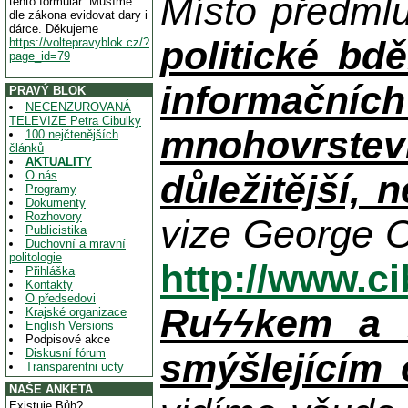
Místo předml
tento formulář. Musíme
dle zákona evidovat dary i
dárce. Děkujeme
politické bdě
https://voltepravyblok.cz/?
page_id=79
informačníc
PRAVÝ BLOK
NECENZUROVANÁ
TELEVIZE Petra Cibulky
mnohovrstev
100 nejčtenějších
článků
AKTUALITY
důležitější, 
O nás
Programy
Dokumenty
Rozhovory
vize George O
Publicistika
Duchovní a mravní
politologie
http://www.c
Přihláška
Kontakty
O předsedovi
Ruϟϟkem a n
Krajské organizace
English Versions
Podpisové akce
Diskusní fórum
smýšlejícím
Transparentni ucty
NAŠE ANKETA
Existuje Bůh?