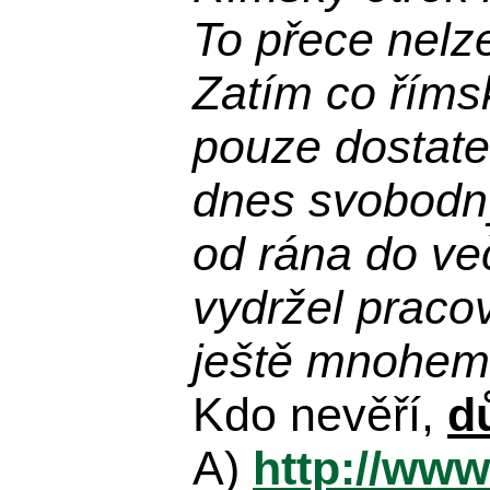
To přece nelz
Zatím co říms
pouze dostatek
dnes svobodn
od rána do več
vydržel praco
ještě mnohem 
Kdo nevěří,
d
A)
http://www