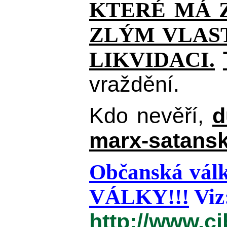
KTERÉ MÁ Z
ZLÝM VLAST
LIKVIDACI.
vraždění.
Kdo nevěří,
d
marx-satansk
Občanská válk
VÁLKY!!!
Viz
http://www.c