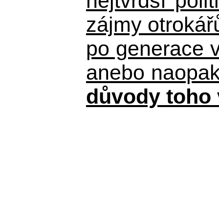
nejtvrdší pol
zájmy otrokář
po generace 
anebo naopak n
důvody toho 