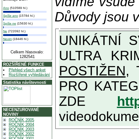
vidíme všude
Ano
(510589 hl.)
Důvody jsou v
Spíše ano
(15784 hl.)
Spíše ne
(15630 hl.)
Ne
(722092 hl.)
UNIKÁTNÍ SVĚDECTVÍ ZE SOUČASNOSTI: PŘEDSEDA VLASTIZRÁDNÉ VLÁDY KGB MIMOŘÁDNĚ DETAILNĚ O
Nevim
(18446 hl.)
ULTRA KRI
Celkem hlasovalo:
1282541
ROZŠÍŘENÉ FUNKCE
POSTIŽEN
, T
Přehled všech anket
Rozšířené vyhledávání
PRO KATEGORII TĚCH VŮBEC NEJVYŠŠÍC
Statistika návštevnosti
ZDE
htt
NECENZUROVANÉ
videodokument
NOVINY
ROČNÍK 2005
ROČNÍK 2004
ROČNÍK 2003
ROČNÍK 2002
ROČNÍK 2001