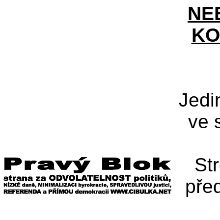
NE
KO
Jedi
ve 
St
pře