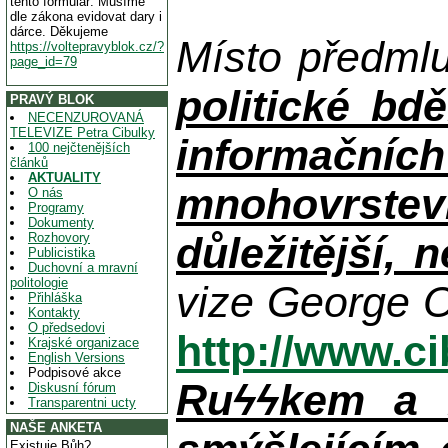
tento formulář. Musíme
dle zákona evidovat dary i
dárce. Děkujeme
Místo předml
https://voltepravyblok.cz/?
page_id=79
politické bdě
PRAVÝ BLOK
NECENZUROVANÁ
TELEVIZE Petra Cibulky
informačníc
100 nejčtenějších
článků
AKTUALITY
mnohovrstev
O nás
Programy
Dokumenty
důležitější, 
Rozhovory
Publicistika
Duchovní a mravní
politologie
vize George O
Přihláška
Kontakty
O předsedovi
http://www.c
Krajské organizace
English Versions
Podpisové akce
Ruϟϟkem a n
Diskusní fórum
Transparentni ucty
NAŠE ANKETA
Existuje Bůh?