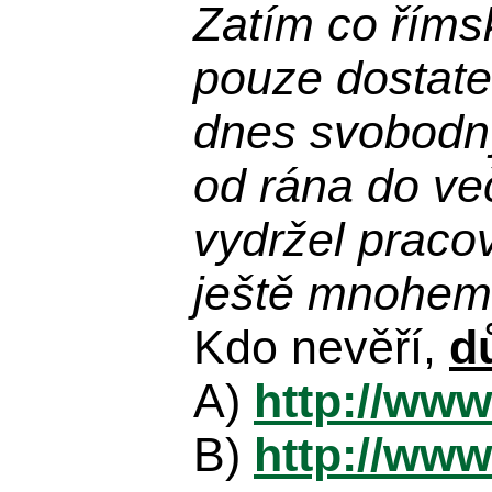
Zatím co říms
pouze dostatek
dnes svobodn
od rána do več
vydržel praco
ještě mnohem 
Kdo nevěří,
d
A)
http://www
B)
http://www