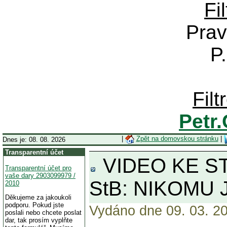
Fi
Prav
P
Fil
Petr
|
Zpět na domovskou stránku
|
Dnes je: 08. 08. 2026
Transparentní účet
VIDEO KE STAŽ
Transparentní účet pro
vaše dary 2903099979 /
StB: NIKOMU 
2010
Děkujeme za jakoukoli
podporu. Pokud jste
Vydáno dne 09. 03. 20
poslali nebo chcete poslat
dar, tak prosím vyplňte