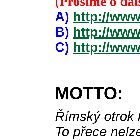
(Prosíme o da
A)
http://www
B)
http://www
C)
http://www
MOTTO:
Římský otrok 
To přece nelz