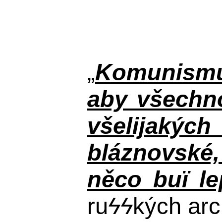
„
Komunismus
aby všechno
všelijakýc
bláznovské, 
něco buï le
ru
ϟϟ
kých arc