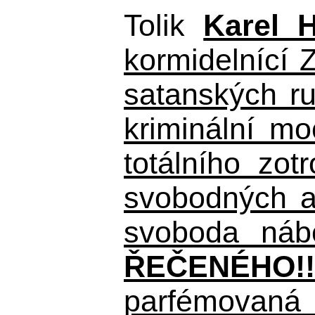
Tolik
Karel 
kormidelnící Z
satanských r
kriminální m
totálního zo
svobodných a 
svoboda nábo
ŘEČENÉHO!!
parfémovaná 