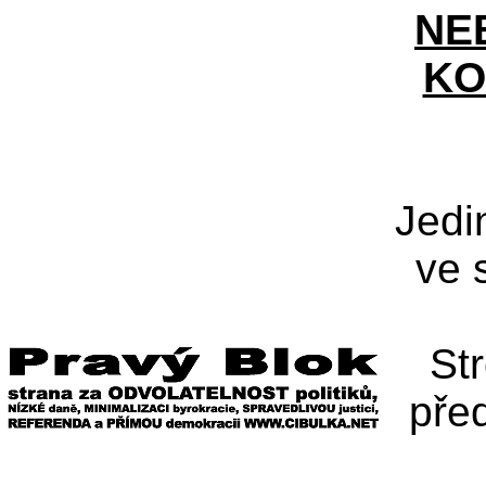
NE
KO
Jedi
ve 
St
pře