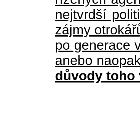
nejtvrdší pol
zájmy otrokář
po generace 
anebo naopak n
důvody toho 