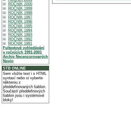
ROČNÍK 2000
ROČNÍK 1999
ROČNÍK 1998
ROČNÍK 1997
ROČNÍK 1996
ROČNÍK 1995
ROČNÍK 1994
ROČNÍK 1993
ROČNÍK 1992
ROČNÍK 1991
Fultextové vyhledávání
v ročnících 1991-2001
Archiv Necenzurovaných
Novin
STB ONLINE
Sem vložte text i s HTML
syntaxí nebo si vyberte
některou z
předdefinovaných šablon.
Součástí předdefinových
šablon jsou i systémové
bloky!