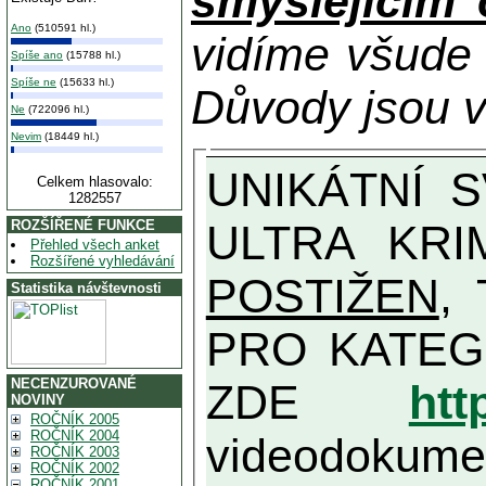
smýšlejícím
Ano
(510591 hl.)
vidíme všude
Spíše ano
(15788 hl.)
Spíše ne
(15633 hl.)
Důvody jsou v
Ne
(722096 hl.)
Nevim
(18449 hl.)
UNIKÁTNÍ SVĚDECTVÍ ZE SOUČASNOSTI: PŘEDSEDA VLASTIZRÁDNÉ VLÁDY KGB MIMOŘÁDNĚ DETAILNĚ O
Celkem hlasovalo:
1282557
ULTRA KRI
ROZŠÍŘENÉ FUNKCE
Přehled všech anket
Rozšířené vyhledávání
POSTIŽEN
, T
Statistika návštevnosti
PRO KATEGORII TĚCH VŮBEC NEJVYŠŠÍC
NECENZUROVANÉ
ZDE
htt
NOVINY
ROČNÍK 2005
ROČNÍK 2004
videodokument
ROČNÍK 2003
ROČNÍK 2002
ROČNÍK 2001