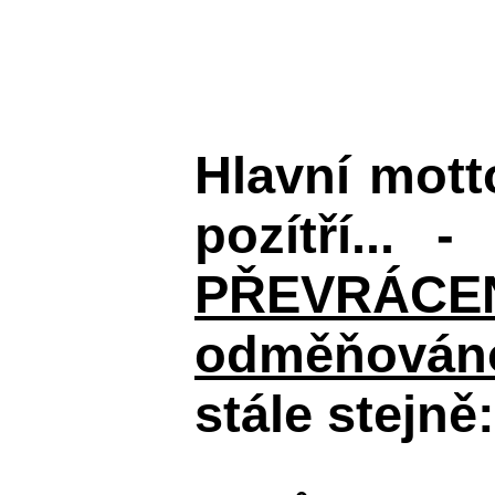
Hlavní mot
pozítří... 
PŘEVRÁCENÉM
odměňováno
stále stejně: