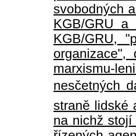
svobodných a 
KGB/GRU a ná
KGB/GRU,
"po
organizace", 
marxismu-leni
nesčetných d
straně lidské
na nichž stojí
řízených agen