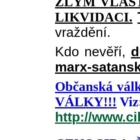
ZLÝM VLAST
LIKVIDACI.
vraždění.
Kdo nevěří,
d
marx-satansk
Občanská válk
VÁLKY!!!
Viz
http://www.c