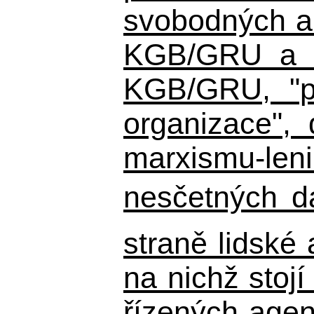
svobodných a 
KGB/GRU a ná
KGB/GRU,
"po
organizace", 
marxismu-leni
nesčetných d
straně lidské
na nichž stojí
řízených agen