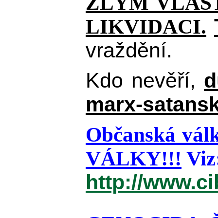
ZLÝM VLAST
LIKVIDACI.
vraždění.
Kdo nevěří,
d
marx-satansk
Občanská válk
VÁLKY!!!
Viz
http://www.c