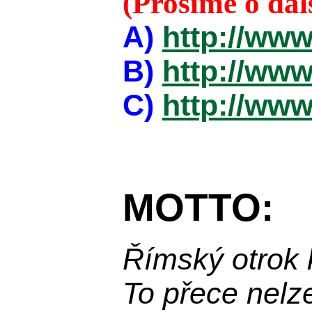
(Prosíme o da
A)
http://www
B)
http://www
C)
http://www
MOTTO:
Římský otrok 
To přece nelz