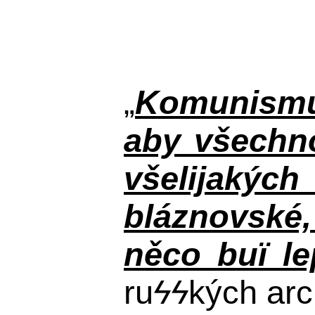
„
Komunismus
aby všechno
všelijakýc
bláznovské, 
něco buï le
ru
ϟϟ
kých arc