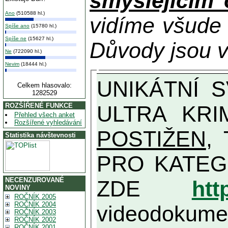
smýšlejícím
Ano
(510588 hl.)
vidíme všude
Spíše ano
(15780 hl.)
Spíše ne
(15627 hl.)
Důvody jsou v
Ne
(722090 hl.)
Nevim
(18444 hl.)
UNIKÁTNÍ SVĚDECTVÍ ZE SOUČASNOSTI: PŘEDSEDA VLASTIZRÁDNÉ VLÁDY KGB MIMOŘÁDNĚ DETAILNĚ O
Celkem hlasovalo:
1282529
ULTRA KRI
ROZŠÍŘENÉ FUNKCE
Přehled všech anket
Rozšířené vyhledávání
POSTIŽEN
, T
Statistika návštevnosti
PRO KATEGORII TĚCH VŮBEC NEJVYŠŠÍC
NECENZUROVANÉ
ZDE
htt
NOVINY
ROČNÍK 2005
ROČNÍK 2004
videodokument
ROČNÍK 2003
ROČNÍK 2002
ROČNÍK 2001