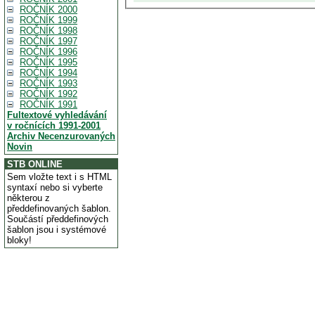
ROČNÍK 2000
ROČNÍK 1999
ROČNÍK 1998
ROČNÍK 1997
ROČNÍK 1996
ROČNÍK 1995
ROČNÍK 1994
ROČNÍK 1993
ROČNÍK 1992
ROČNÍK 1991
Fultextové vyhledávání
v ročnících 1991-2001
Archiv Necenzurovaných
Novin
STB ONLINE
Sem vložte text i s HTML
syntaxí nebo si vyberte
některou z
předdefinovaných šablon.
Součástí předdefinových
šablon jsou i systémové
bloky!