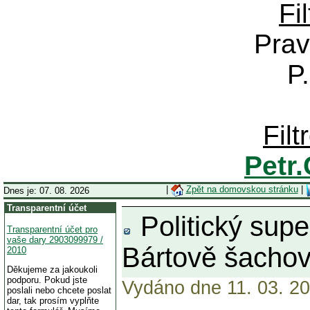
Fi
Prav
P
Fil
Petr
|
Zpět na domovskou stránku
|
Dnes je: 07. 08. 2026
Transparentní účet
Politický supe
Transparentní účet pro
vaše dary 2903099979 /
Bártově šachov
2010
Děkujeme za jakoukoli
podporu. Pokud jste
Vydáno dne 11. 03. 20
poslali nebo chcete poslat
dar, tak prosím vyplňte