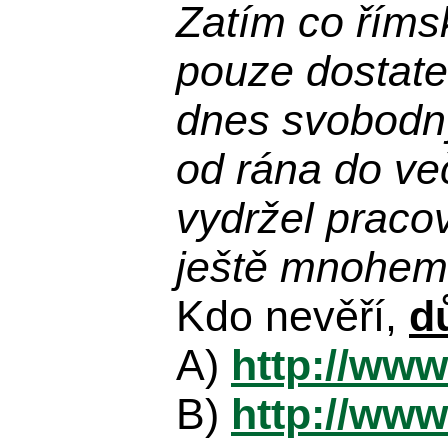
Zatím co říms
pouze dostatek
dnes svobodn
od rána do več
vydržel praco
ještě mnohem 
Kdo nevěří,
d
A)
http://www
B)
http://www