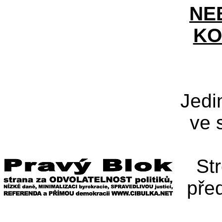
NE
KO
Jedi
ve 
St
pře