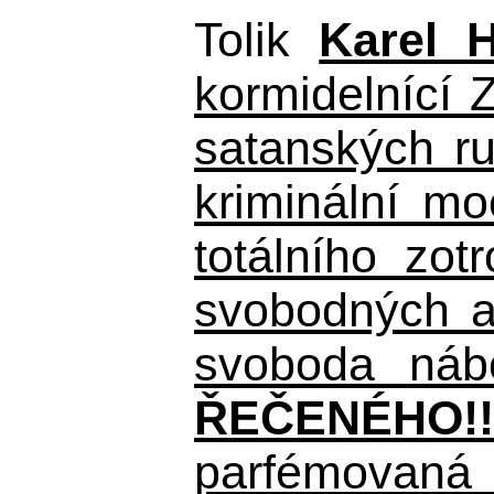
Tolik
Karel 
kormidelnící Z
satanských r
kriminální m
totálního zo
svobodných a 
svoboda nábo
ŘEČENÉHO!!
parfémovaná 