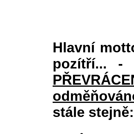
Hlavní mot
pozítří... 
PŘEVRÁCENÉM
odměňováno
stále stejně: