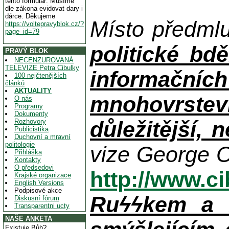
tento formulář. Musíme
dle zákona evidovat dary i
dárce. Děkujeme
Místo předml
https://voltepravyblok.cz/?
page_id=79
politické bdě
PRAVÝ BLOK
NECENZUROVANÁ
TELEVIZE Petra Cibulky
informačníc
100 nejčtenějších
článků
AKTUALITY
mnohovrstev
O nás
Programy
Dokumenty
důležitější, 
Rozhovory
Publicistika
Duchovní a mravní
politologie
vize George O
Přihláška
Kontakty
O předsedovi
http://www.c
Krajské organizace
English Versions
Podpisové akce
Ruϟϟkem a n
Diskusní fórum
Transparentni ucty
NAŠE ANKETA
Existuje Bůh?