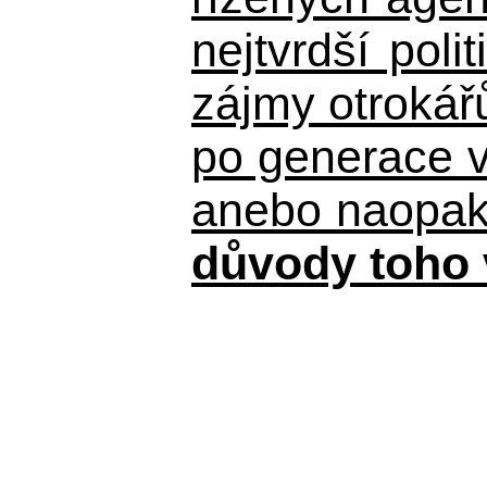
nejtvrdší pol
zájmy otrokář
po generace 
anebo naopak n
důvody toho 