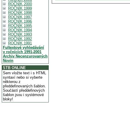
ROČNÍK 2000
ROČNÍK 1999
ROČNÍK 1998
ROČNÍK 1997
ROČNÍK 1996
ROČNÍK 1995
ROČNÍK 1994
ROČNÍK 1993
ROČNÍK 1992
ROČNÍK 1991
Fultextové vyhledávání
v ročnících 1991-2001
Archiv Necenzurovaných
Novin
STB ONLINE
Sem vložte text i s HTML
syntaxí nebo si vyberte
některou z
předdefinovaných šablon.
Součástí předdefinových
šablon jsou i systémové
bloky!