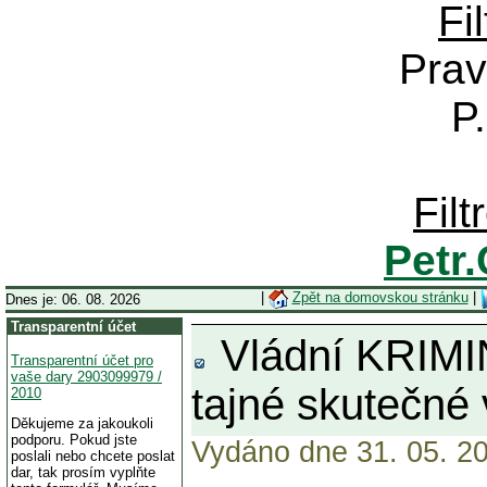
Fi
Prav
P
Fil
Petr
|
Zpět na domovskou stránku
|
Dnes je: 06. 08. 2026
Transparentní účet
Vládní KRIMINÁ
Transparentní účet pro
vaše dary 2903099979 /
tajné skutečné
2010
Děkujeme za jakoukoli
podporu. Pokud jste
Vydáno dne 31. 05. 20
poslali nebo chcete poslat
dar, tak prosím vyplňte