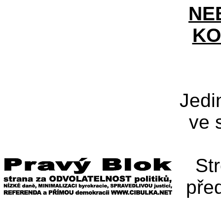
NE
KO
Jedi
ve 
St
pře