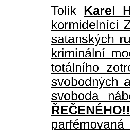
Tolik
Karel 
kormidelnící Z
satanských r
kriminální m
totálního zo
svobodných a 
svoboda nábo
ŘEČENÉHO!!
parfémovaná 