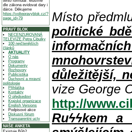
tento formulář. Musíme
dle zákona evidovat dary i
dárce. Děkujeme
Místo předml
https://voltepravyblok.cz/?
page_id=79
politické bdě
PRAVÝ BLOK
NECENZUROVANÁ
TELEVIZE Petra Cibulky
informačníc
100 nejčtenějších
článků
AKTUALITY
mnohovrstev
O nás
Programy
Dokumenty
důležitější, 
Rozhovory
Publicistika
Duchovní a mravní
politologie
vize George O
Přihláška
Kontakty
O předsedovi
http://www.c
Krajské organizace
English Versions
Podpisové akce
Ruϟϟkem a n
Diskusní fórum
Transparentni ucty
NAŠE ANKETA
Existuje Bůh?