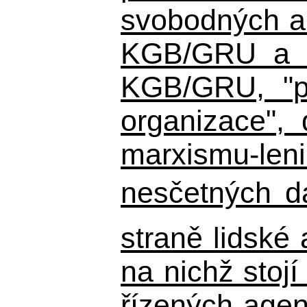
svobodných a 
KGB/GRU a ná
KGB/GRU,
"po
organizace", 
marxismu-leni
nesčetných d
straně lidské
na nichž stojí
řízených agen