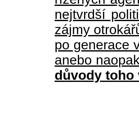
nejtvrdší pol
zájmy otrokář
po generace 
anebo naopak n
důvody toho 