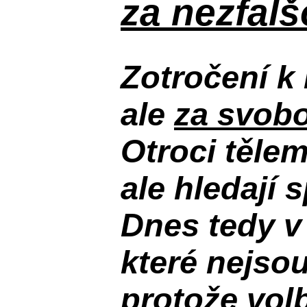
za nezfal
Zotročení k 
ale
za svobo
Otroci těle
ale hledají 
Dnes tedy v
které nejso
protože volb