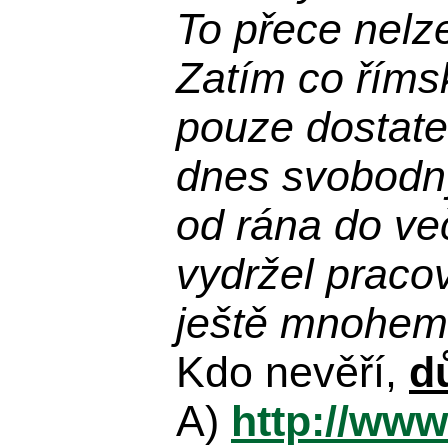
To přece nelz
Zatím co říms
pouze dostatek
dnes svobodn
od rána do več
vydržel praco
ještě mnohem 
Kdo nevěří,
d
A)
http://www