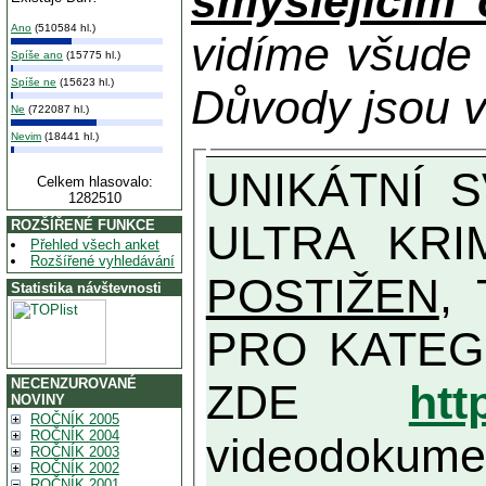
smýšlejícím
Ano
(510584 hl.)
vidíme všude
Spíše ano
(15775 hl.)
Spíše ne
(15623 hl.)
Důvody jsou v
Ne
(722087 hl.)
Nevim
(18441 hl.)
UNIKÁTNÍ SVĚDECTVÍ ZE SOUČASNOSTI: PŘEDSEDA VLASTIZRÁDNÉ VLÁDY KGB MIMOŘÁDNĚ DETAILNĚ O
Celkem hlasovalo:
1282510
ULTRA KRI
ROZŠÍŘENÉ FUNKCE
Přehled všech anket
Rozšířené vyhledávání
POSTIŽEN
, T
Statistika návštevnosti
PRO KATEGORII TĚCH VŮBEC NEJVYŠŠÍC
NECENZUROVANÉ
ZDE
htt
NOVINY
ROČNÍK 2005
ROČNÍK 2004
videodokument
ROČNÍK 2003
ROČNÍK 2002
ROČNÍK 2001