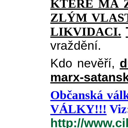
KTERÉ MÁ Z
ZLÝM VLAST
LIKVIDACI.
vraždění.
Kdo nevěří,
d
marx-satansk
Občanská válk
VÁLKY!!!
Viz
http://www.c