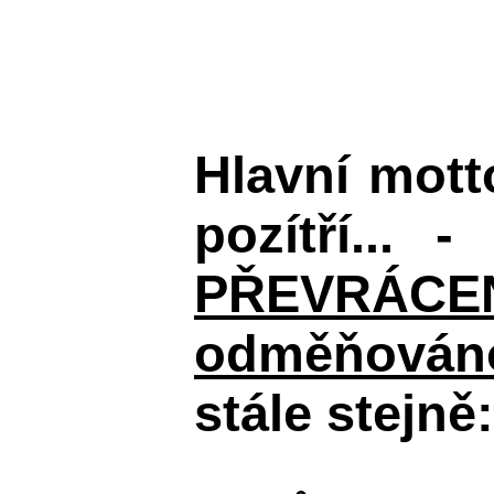
Hlavní mot
pozítří... 
PŘEVRÁCENÉM
odměňováno
stále stejně: