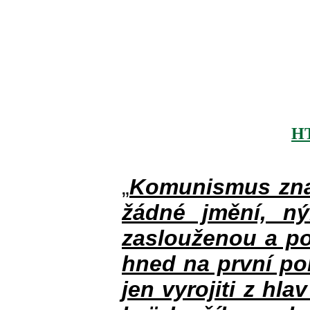
H
„
Komunismus zna
žádné jmění, n
zaslouženou a po
hned na první po
jen vyrojiti z hla