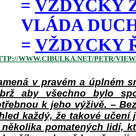
=
VŽDYCKY Z
VLÁDA DUC
=
VŽDYCKY ŘÁD
TTP://WWW.CIBULKA.NET/PETR/VIEW
mená v pravém a úplném smy
ýbrž aby všechno bylo spo
třebnou k jeho výživě. – Bez
hled každý, že takové učení 
v několika pomatených lidí, k