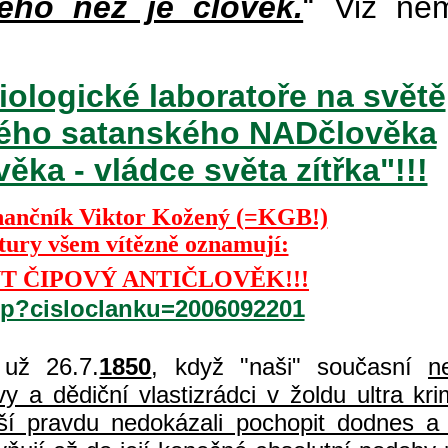
ého než je člověk.
“ Viz ně
iologické laboratoře na světě
ckého satanského NADčlověka
ka - vládce světa zítřka"!!!
nančník Viktor Kožený (=KGB!)
ktury všem vítězně oznamují:
T ČIPOVÝ ANTIČLOVĚK!!!
php?cisloclanku=2006092201
už 26.7.
1850
, když "naši" současní
n
 a dědiční vlastizrádci v žoldu ultra kri
í pravdu nedokázali pochopit dodnes a 