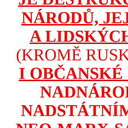
NÁRODŮ, JE
A LIDSKÝC
(KROMĚ RUSKA
I OBČANSKÉ
NADNÁROD
NADSTÁTNÍM