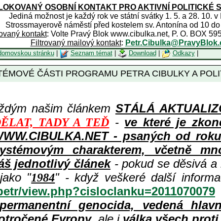
OKOVANÝ OSOBNÍ KONTAKT PRO AKTIVNÍ POLITICKÉ 
Jediná možnost je každý rok ve státní svátky 1. 5. a 28. 10. v
Strossmayerově náměstí před kostelem sv. Antonína od 10 do
rovaný kontakt
: Volte Pravý Blok www.cibulka.net, P. O. BOX 59
Filtrovaný mailový kontakt
:
Petr.Cibulka@PravyBlok.
domovskou stránku
|
Seznam témat
|
Download
|
Odkazy
|
ÉMOVÉ ČÁSTI PROGRAMU PETRA CIBULKY A POLI
aždým našim článkem
STÁLÁ AKTUALIZOV
-
ve které je zkon
ĚLAT, TADY A TEĎ
WWW.CIBULKA.NET - psaných od roku 1
ystémovým charakterem, včetně množ
áš jednotlivý článek
- pokud se děsivá a
jako "
" - když veškeré další inform
1984
/petr/view.php?cisloclanku=2011070079
permanentní genocida, vedená hlav
otročené Evropy
, ale i
válka všech prot