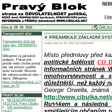
NEBL
Filt
|
Zpět na 
Dnes je: 08. 08. 2026
Transparentní účet
PREAMBULE ZÁKLADNÍ SYST
Transparentní účet pro
Vydáno dne 22. 08. 2011 (2274 přečtení)
vaše dary 2903099979 /
2010
Místo předmluvy před k
Děkujeme za jakoukoli
podporu. Pokud jste
politické bdělosti
CO D
poslali nebo chcete poslat
dar, tak prosím vyplňte
informačních stránek 
tento formulář. Musíme
mnohovrstevností a s
dle zákona evidovat dary i
dárce. Děkujeme
důležitější, než každý n
https://voltepravyblok.cz/?
page_id=79
George Orwella, známá 
PRAVÝ BLOK
http://www.cibulka.net
NECENZUROVANÁ
Ruϟϟkem a následná 
TELEVIZE Petra Cibulky
100 nejčtenějších
smýšlejícím občanům z
článků