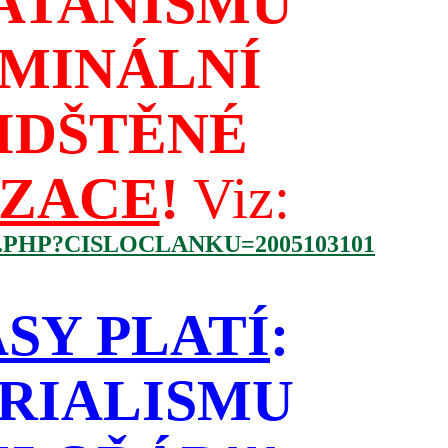
ATANISMU
IMINÁLNÍ
IDŠTĚNÉ
IZACE
!
Viz:
.PHP?CISLOCLANKU=2005103101
SY PLATÍ
:
RIALISMU