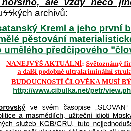
 horšího, ale vždy něco jin
u
ϟϟ
kých archivů:
atanský Kreml a jeho první b
mělé pěstování materialisti
o umělého předčipového "člově
NANEJVÝŠ AKTUÁLNÍ
:
Světoznámý fi
a další podobné ultrakriminální stru
BUDOUCNOSTÍ ČLOVĚKA MUSÍ BÝ
http://www.cibulka.net/petr/view.
orovský
ve svém časopise „SLOVAN“ 
itice a masmédiích, užiteční idioti Moskvy
jných služeb KGB/GRU, tuto nejjednodušš