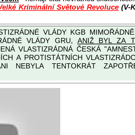
Velké Kriminální Světové Revoluce
(V-K
ZRÁDNÉ VLÁDY GRU,
ANIŽ BYL ZA 
ANI NEBYLA TENTOKRÁT ZAPOTŘEB