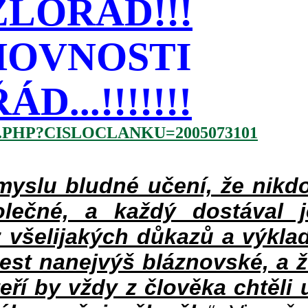
LOŘÁD!!!
HOVNOSTI
...!!!!!!!
.PHP?CISLOCLANKU=2005073101
slu bludné učení, že nikdo
lečné, a každý dostával 
 všelijakých důkazů a výklad
jest nanejvýš bláznovské, a 
teří by vždy z člověka chtěli 