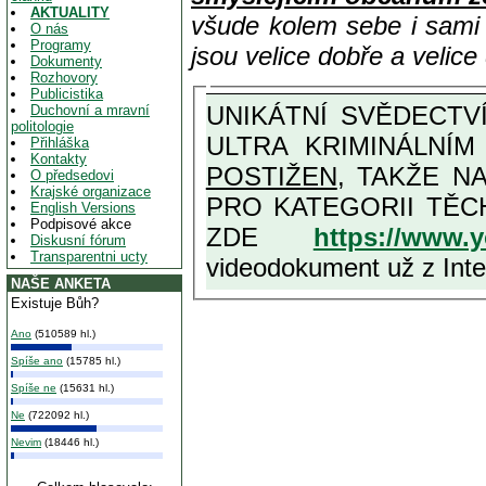
AKTUALITY
všude kolem sebe i sam
O nás
Programy
jsou velice dobře a velic
Dokumenty
Rozhovory
Publicistika
UNIKÁTNÍ SVĚDECTVÍ ZE SOUČASNOSTI: PŘEDSEDA VLASTIZRÁDNÉ VLÁDY KGB MIMOŘÁDNĚ DETAILNĚ O
Duchovní a mravní
politologie
ULTRA KRIMINÁLNÍ
Přihláška
Kontakty
POSTIŽEN
, TAKŽE NA MAXIMÁLNÍ M
O předsedovi
Krajské organizace
PRO KATEGORII TĚCH VŮBEC NEJVYŠŠÍCH PROTINÁRODNÍCH A PROTISTÁT
English Versions
Podpisové akce
ZDE
https://www.
Diskusní fórum
Transparentni ucty
videodokument už z Inter
NAŠE ANKETA
Existuje Bůh?
Ano
(510589 hl.)
Spíše ano
(15785 hl.)
Spíše ne
(15631 hl.)
Ne
(722092 hl.)
Nevim
(18446 hl.)