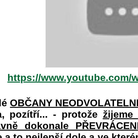
https://www.youtube.com/
dé
OBČANY NEODVOLATELN
a, pozítří... - protože
žijeme
vně dokonale PŘEVRÁCENÉM
e a to nejlepší dole a ve kte