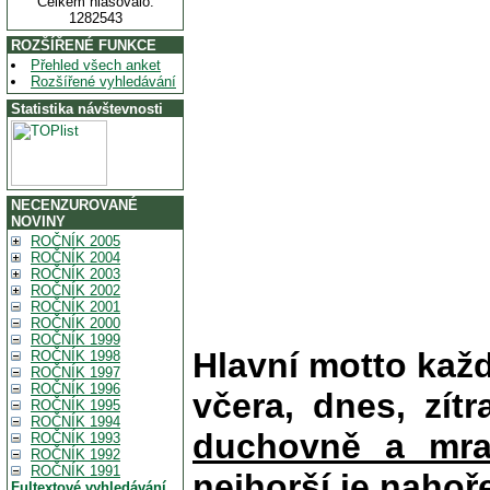
Celkem hlasovalo:
1282543
ROZŠÍŘENÉ FUNKCE
Přehled všech anket
Rozšířené vyhledávání
Statistika návštevnosti
NECENZUROVANÉ
NOVINY
ROČNÍK 2005
ROČNÍK 2004
ROČNÍK 2003
ROČNÍK 2002
ROČNÍK 2001
ROČNÍK 2000
ROČNÍK 1999
Hlavní motto kaž
ROČNÍK 1998
ROČNÍK 1997
ROČNÍK 1996
včera, dnes, zítr
ROČNÍK 1995
ROČNÍK 1994
duchovně a mra
ROČNÍK 1993
ROČNÍK 1992
ROČNÍK 1991
nejhorší je nahoř
Fultextové vyhledávání