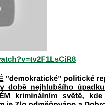
watch?v=tv2F1LsCiR8
É
"demokratické" politické re
 v době nejhlubšího úpadku
 kriminálním světě, kde 
rém je Zlo odměňováno a Dobr