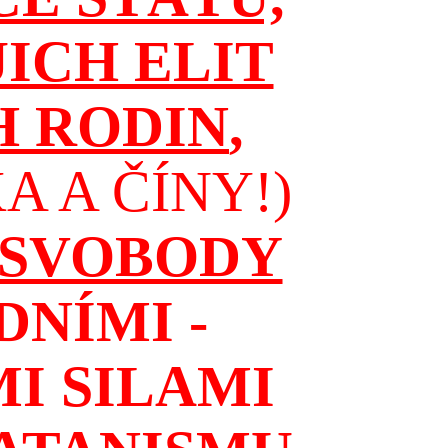
JICH ELIT
H RODIN
,
 A ČÍNY!)
 SVOBODY
NÍMI -
I SILAMI