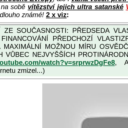
i na sobě
vítězství jejich ultra satanské
e dlouho známé!
2 x viz
:
M FINANCOVÁNÍ PŘEDCHOZÍ VLASTI
OŽNOU MÍRU OSVĚDČENÁ VLASTIZRÁDNÁ ČESKÁ "AMNESTIE", URČENÁ
NÍCH VLASTIZRÁDCŮ, VIZ NAPŘ.
youtube.com/watch?v=srprwzDgFe8
, 
netu zmizel...)