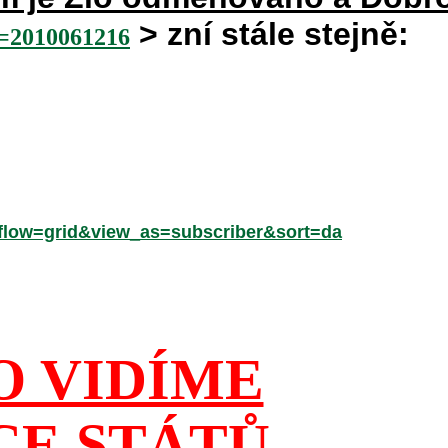
> zní stále stejně:
2010061216
low=grid&view_as=subscriber&sort=da
O VIDÍME
CE STÁTŮ,