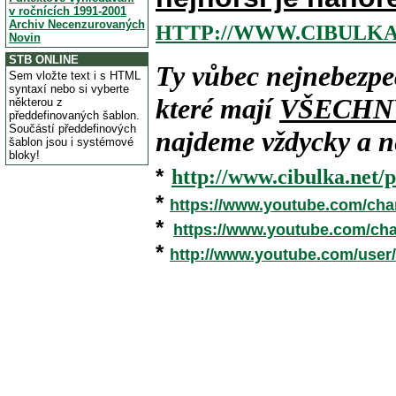
v ročnících 1991-2001
Archiv Necenzurovaných
HTTP://WWW.CIBULKA
Novin
STB ONLINE
Ty vůbec nejnebezpe
Sem vložte text i s HTML
syntaxí nebo si vyberte
které mají
VŠECHN
některou z
předdefinovaných šablon.
Součástí předdefinových
najdeme vždycky a ne
šablon jsou i systémové
bloky!
*
http://www.cibulka.net/p
*
https://www.youtube.com/ch
*
https://www.youtube.com/c
*
http://www.youtube.com/user