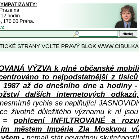
SYMPATIZANTY:
 Praze na
 12 hodin.
5, 170 00 Praha.
cz
.
TICKÉ STRANY VOLTE PRAVÝ BLOK WWW.CIBULKA
ANÁ VÝZVA k plné občanské mobiliza
centrováno to nejpodstatnější z tisíc
987 až do dnešního dne a hodiny - a
ství dalších internetových odkazů,
 nesmírně rychle se naplňující JASNOVID
ace životně důležitého významu k ní jsou
=
pohlcení INFILTROVANÉ a rozv
ním městem Impéria Zla Moskvou vů
i všem
- nemají stát nevratnou skutečností