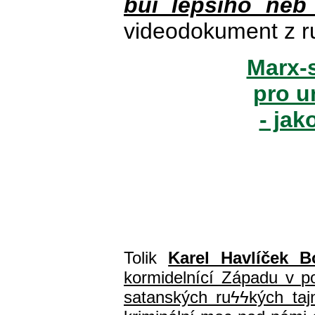
buï lepšího neb
videodokument z r
Marx-s
pro u
- jak
Tolik
Karel Havlíček B
kormidelnící Západu v pol
satanských ru
ϟϟ
kých ta