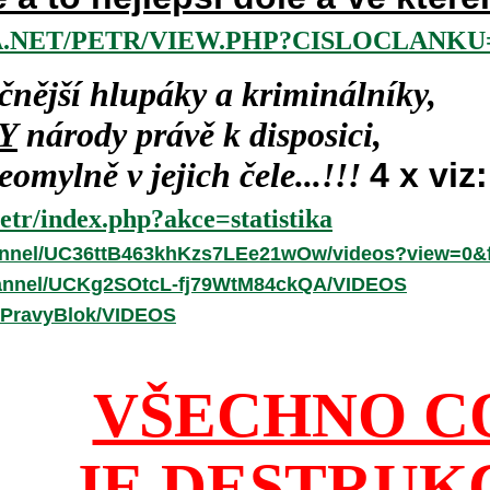
.NET/PETR/VIEW.PHP?CISLOCLANKU=
čnější hlupáky a kriminálníky,
Y
národy právě k disposici,
omylně v jejich čele...!!!
4 x viz:
etr/index.php?akce=statistika
annel/UC36ttB463khKzs7LEe21wOw/videos?view=0&f
hannel/UCKg2SOtcL-fj79WtM84ckQA/VIDEOS
/PravyBlok/VIDEOS
VŠECHNO C
JE DESTRUK