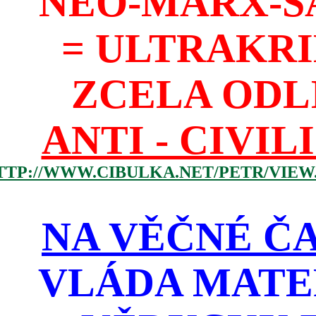
NEO-MARX-S
= ULTRAKR
ZCELA ODL
ANTI - CIVIL
TTP://WWW.CIBULKA.NET/PETR/VIEW
NA VĚČNÉ ČA
VLÁDA MATE