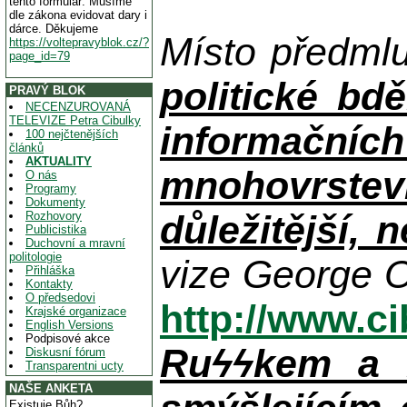
tento formulář. Musíme
dle zákona evidovat dary i
dárce. Děkujeme
Místo předml
https://voltepravyblok.cz/?
page_id=79
politické bdě
PRAVÝ BLOK
NECENZUROVANÁ
TELEVIZE Petra Cibulky
informačníc
100 nejčtenějších
článků
AKTUALITY
mnohovrstev
O nás
Programy
Dokumenty
důležitější, 
Rozhovory
Publicistika
Duchovní a mravní
politologie
vize George O
Přihláška
Kontakty
O předsedovi
http://www.c
Krajské organizace
English Versions
Podpisové akce
Ruϟϟkem a n
Diskusní fórum
Transparentni ucty
NAŠE ANKETA
Existuje Bůh?