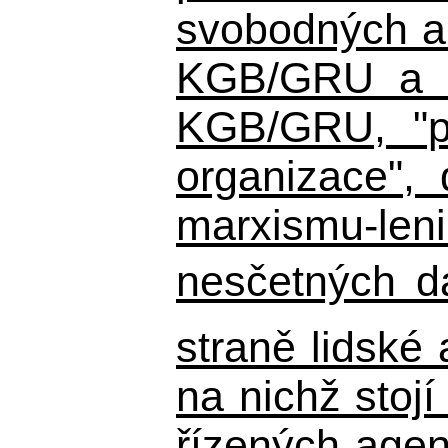
svobodných a 
KGB/GRU a ná
KGB/GRU,
"po
organizace", 
marxismu-leni
nesčetných d
straně lidské
na nichž stojí
řízených agen