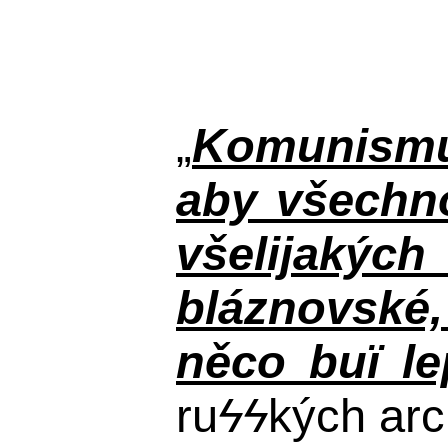
„
Komunismus
aby všechno
všelijakýc
bláznovské, 
něco buï le
ru
ϟϟ
kých arc