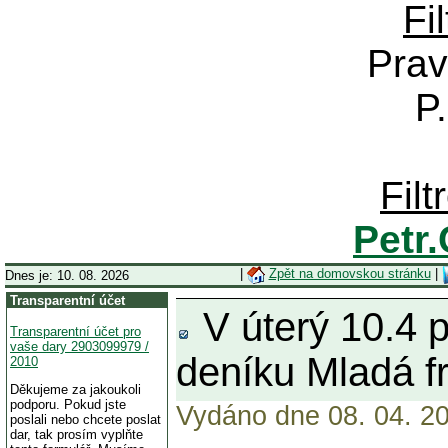
Fi
Prav
P
Fil
Petr
|
Zpět na domovskou stránku
|
Dnes je: 10. 08. 2026
Transparentní účet
V úterý 10.4 
Transparentní účet pro
vaše dary 2903099979 /
deníku Mladá f
2010
Děkujeme za jakoukoli
podporu. Pokud jste
Vydáno dne 08. 04. 20
poslali nebo chcete poslat
dar, tak prosím vyplňte