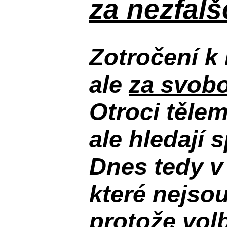
za nezfal
Zotročení k 
ale
za svobo
Otroci těle
ale hledají 
Dnes tedy v
které nejso
protože volb