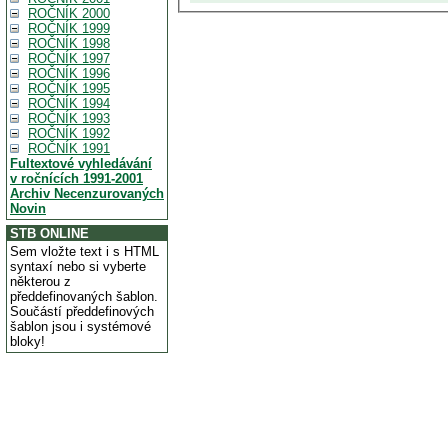
ROČNÍK 2000
ROČNÍK 1999
ROČNÍK 1998
ROČNÍK 1997
ROČNÍK 1996
ROČNÍK 1995
ROČNÍK 1994
ROČNÍK 1993
ROČNÍK 1992
ROČNÍK 1991
Fultextové vyhledávání
v ročnících 1991-2001
Archiv Necenzurovaných
Novin
STB ONLINE
Sem vložte text i s HTML
syntaxí nebo si vyberte
některou z
předdefinovaných šablon.
Součástí předdefinových
šablon jsou i systémové
bloky!