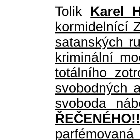
Tolik
Karel 
kormidelnící Z
satanských r
kriminální m
totálního zo
svobodných a 
svoboda nábo
ŘEČENÉHO!!
parfémovaná 