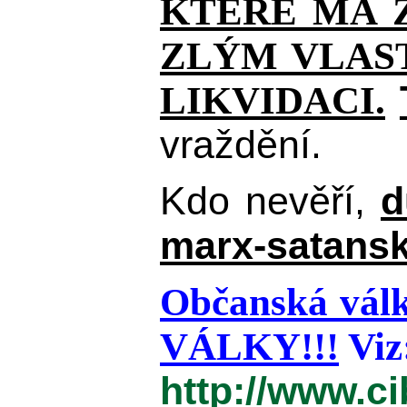
KTERÉ MÁ Z
ZLÝM VLAST
LIKVIDACI.
vraždění.
Kdo nevěří,
d
marx-satansk
Občanská válk
VÁLKY!!!
Viz
http://www.c