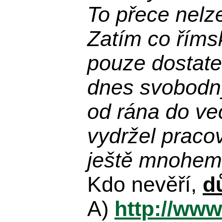
To přece nelz
Zatím co říms
pouze dostatek
dnes svobodn
od rána do več
vydržel praco
ještě mnohem 
Kdo nevěří,
d
A)
http://www