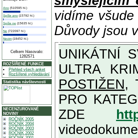
smýšlejícím
Ano
(510595 hl.)
vidíme všude
Spíše ano
(15792 hl.)
Spíše ne
(15635 hl.)
Důvody jsou v
Ne
(722097 hl.)
Nevim
(18452 hl.)
UNIKÁTNÍ SVĚDECTVÍ ZE SOUČASNOSTI: PŘEDSEDA VLASTIZRÁDNÉ VLÁDY KGB MIMOŘÁDNĚ DETAILNĚ O
Celkem hlasovalo:
1282571
ULTRA KRI
ROZŠÍŘENÉ FUNKCE
Přehled všech anket
Rozšířené vyhledávání
POSTIŽEN
, T
Statistika návštevnosti
PRO KATEGORII TĚCH VŮBEC NEJVYŠŠÍC
NECENZUROVANÉ
ZDE
htt
NOVINY
ROČNÍK 2005
ROČNÍK 2004
videodokument
ROČNÍK 2003
ROČNÍK 2002
ROČNÍK 2001