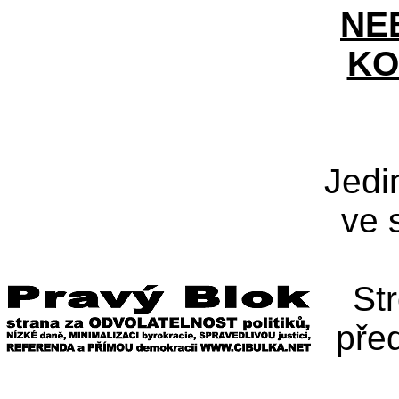
NE
KO
Jedi
ve 
St
pře