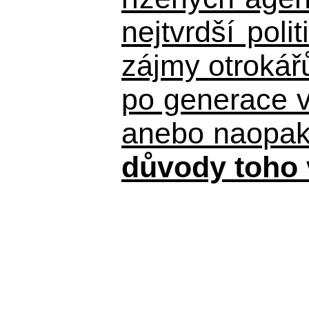
nejtvrdší pol
zájmy otrokář
po generace 
anebo naopak n
důvody toho 