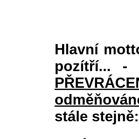
Hlavní mot
pozítří... 
PŘEVRÁCENÉM
odměňováno
stále stejně: