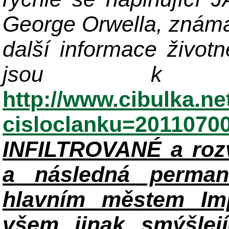
George Orwella, známá
další informace život
jsou k di
http://www.cibulka.ne
cisloclanku=2011070
INFILTROVANÉ a roz
a následná perman
hlavním městem Im
všem jinak smýšlej