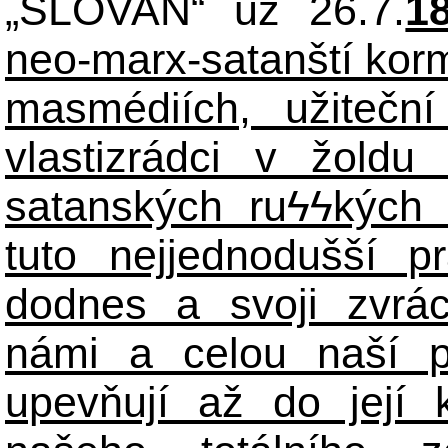
„SLOVAN“ už 26.7.
1
neo-marx-satanští korm
masmédiích, užiteční
vlastizrádci v žoldu 
satanských ru
ϟϟ
kých 
tuto nejjednodušší p
dodnes a svoji zvrá
námi a celou naší p
upevňují až do její 