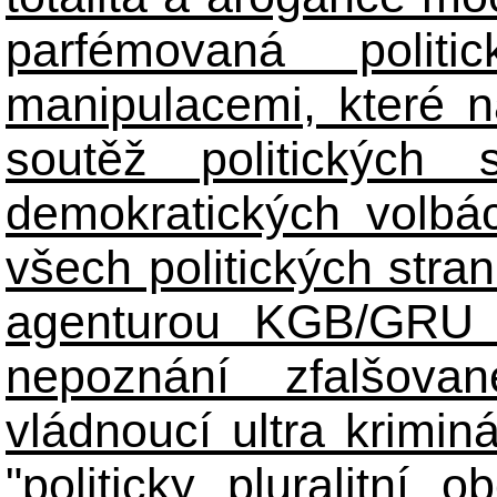
parfémovaná polit
manipulacemi, které n
soutěž politických
demokratických volbác
všech politických stran
agenturou KGB/GRU 
nepoznání zfalšova
vládnoucí ultra kriminá
"politicky pluralitní 