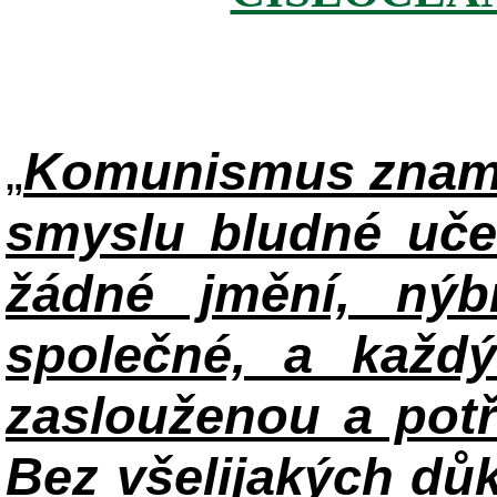
„
Komunismus zname
smyslu bludné uče
žádné jmění, ný
společné, a každ
zaslouženou a potř
Bez všelijakých důk