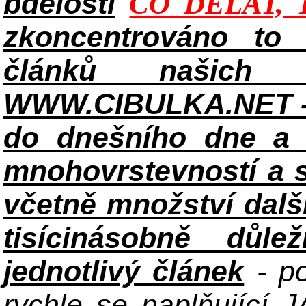
bdělosti
CO DĚLAT, 
zkoncentrováno to n
článků našich i
WWW.CIBULKA.NET - 
do dnešního dne a h
mnohovrstevností a 
včetně množství dalš
tisícinásobně důle
jednotlivý článek
- po
rychle se naplňující