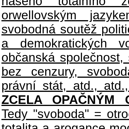
našeho totálního zo
orwellovským jazyk
svobodná soutěž polit
a demokratických volb
občanská společnost,
bez cenzury, svobod
právní stát, atd., atd.,
ZCELA OPAČNÝM O
Tedy "svoboda" = otro
totalita a arogance m