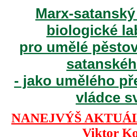
Marx-satanský 
biologické la
pro umělé pěstov
satanské
- jako umělého př
vládce sv
NANEJVÝŠ AKTUÁ
Viktor K