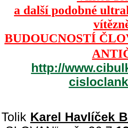
a další podobné ultr
vítězn
BUDOUCNOSTÍ ČLO
ANTI
http://www.cibul
cisloclan
Tolik
Karel Havlíček 