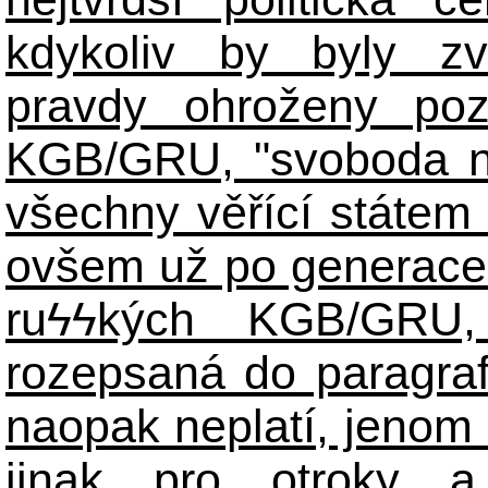
kdykoliv by byly zv
pravdy ohroženy poz
KGB/GRU, "svoboda n
všechny věřící státem 
ovšem už po generace
ruϟϟkých KGB/GR
rozepsaná do paragraf
naopak neplatí, jenom
jinak pro otroky a