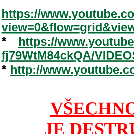
https://www.youtube.
view=0&flow=grid&vie
*
https://www.youtub
fj79WtM84ckQA/VIDEO
*
http://www.youtube.
VŠECHNO
JE DESTR