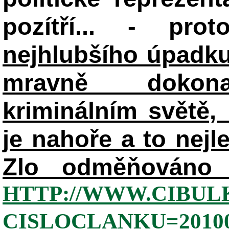
pozítří... - pr
nejhlubšího úpadku
mravně dokon
kriminálním světě, 
je nahoře a to nejl
Zlo odměňováno 
HTTP://WWW.CIBUL
CISLOCLANKU=20100