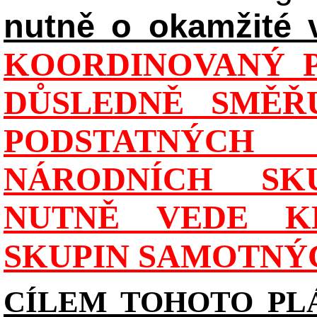
nutně o okamžité 
KOORDINOVANÝ P
DŮSLEDNĚ SMĚŘU
PODSTATNÝCH
NÁRODNÍCH SK
NUTNĚ VEDE K
SKUPIN SAMOTNÝ
CÍLEM TOHOTO PL