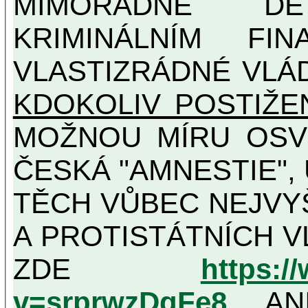
MIMOŘÁDNĚ DETAILNĚ O ULTRA
KRIMINÁLNÍM FIN
VLASTIZRÁDNÉ VLÁ
KDOKOLIV POSTIŽE
MOŽNOU MÍRU OSVĚDČENÁ VLASTIZRÁDNÁ
ČESKÁ "AMNESTIE",
TĚCH VŮBEC NEJVYŠŠÍCH PROTINÁRODNÍCH
A PROTISTÁTNÍCH V
ZDE
https:/
v=srprwzDgFe8
, AN