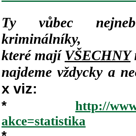
Ty vůbec nejneb
kriminálníky,
které mají
VŠECHNY
najdeme vždycky a neo
x viz:
*
http://www
akce=statistika
*