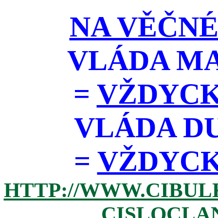
NA VĚČNÉ
VLÁDA M
=
VŽDYCK
VLÁDA D
=
VŽDYCKY 
HTTP://WWW.CIBUL
CISLOCLAN