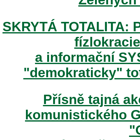
SKRYTÁ TOTALITA: Pos
fízlokracie
a informační SY
"demokraticky" tot
Přísně tajná 
komunistického 
"