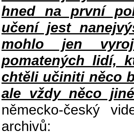
hned na první po
učení jest nanejv
mohlo jen vyroj
pomatených lidí, k
chtěli učiniti něco 
ale vždy něco jin
německo-český vid
archivů: