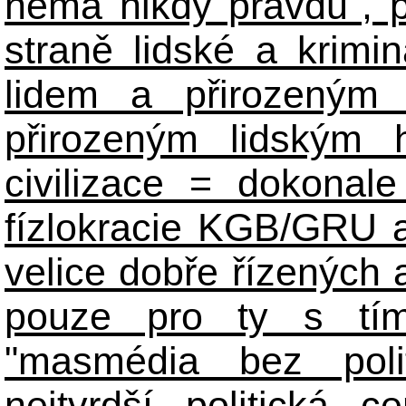
nemá nikdy pravdu", 
straně lidské a krimi
lidem a přirozeným
přirozeným lidským 
civilizace = dokonale 
fízlokracie KGB/GRU a 
velice dobře řízených 
pouze pro ty s tím
"masmédia bez poli
nejtvrdší politická c