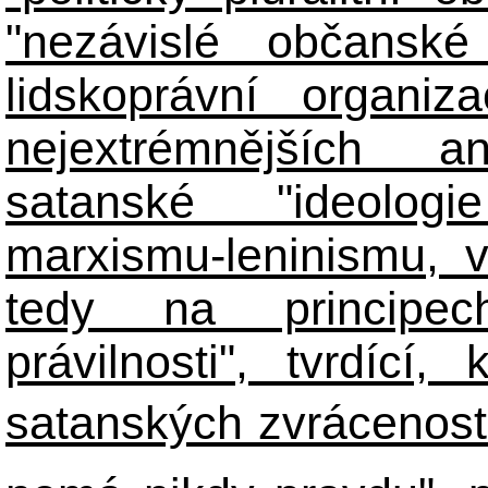
"nezávislé občanské 
lidskoprávní organiz
nejextrémnějších ant
satanské "ideologie
marxismu-leninismu, v
tedy na principech 
právilnosti", tvrdící
satanských zvráceností