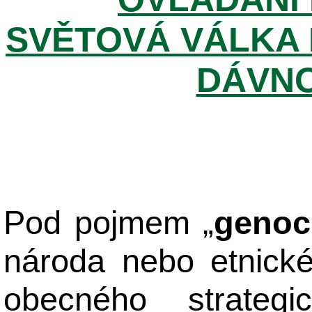
SVĚTOVÁ VÁLKA 
DÁVNO
Pod pojmem „
genoc
národa nebo etnick
obecného strateg