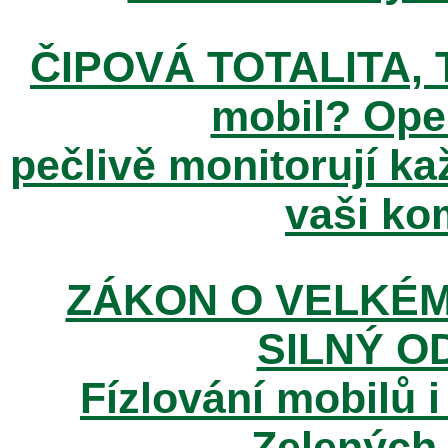
ČIPOVÁ TOTALITA, T
mobil? Ope
pečlivě monitorují k
vaši kom
ZÁKON O VELKÉM
SILNÝ O
Fízlování mobilů i
Zelených