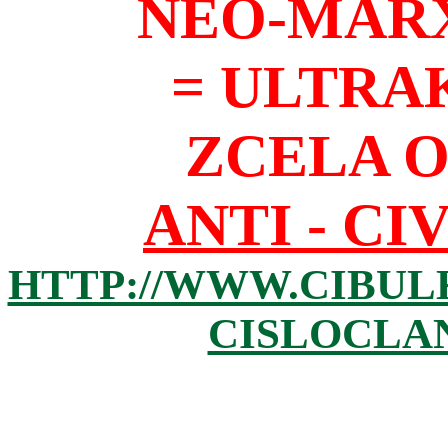
NEO-MAR
= ULTRA
ZCELA 
ANTI - CI
HTTP://WWW.CIBUL
CISLOCLAN