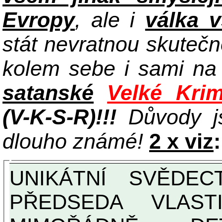
Evropy
, ale i
válka 
stát nevratnou skuteč
kolem sebe i sami n
satanské
Velké Krim
(V-K-S-R)!!!
Důvody j
dlouho známé!
2 x viz
:
UNIKÁTNÍ SVĚDECTVÍ ZE SOUČASNOSTI:
PŘEDSEDA VLAST