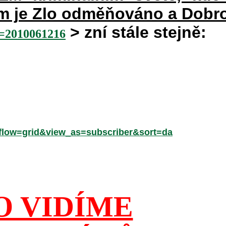
rém je Zlo odměňováno a Dobr
> zní stále stejně:
2010061216
low=grid&view_as=subscriber&sort=da
O VIDÍME