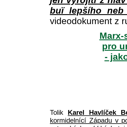
jen vyrojiti z hla
buï lepšího neb
videodokument z r
Marx-s
pro u
- jak
Tolik
Karel Havlíček B
kormidelnící Západu v pol