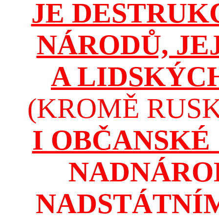
JE DESTRUK
NÁRODŮ, JE
A LIDSKÝC
(KROMĚ RUSKA
I OBČANSKÉ
NADNÁROD
NADSTÁTNÍM