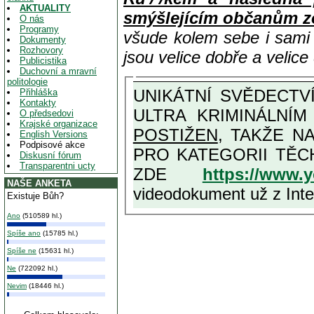
AKTUALITY
smýšlejícím občanům z
O nás
Programy
všude kolem sebe i sam
Dokumenty
Rozhovory
jsou velice dobře a velic
Publicistika
Duchovní a mravní
politologie
UNIKÁTNÍ SVĚDECTVÍ ZE SOUČASNOSTI: PŘEDSEDA VLASTIZRÁDNÉ VLÁDY KGB MIMOŘÁDNĚ DETAILNĚ O
Přihláška
Kontakty
ULTRA KRIMINÁLNÍ
O předsedovi
Krajské organizace
POSTIŽEN
, TAKŽE NA MAXIMÁLNÍ M
English Versions
Podpisové akce
PRO KATEGORII TĚCH VŮBEC NEJVYŠŠÍCH PROTINÁRODNÍCH A PROTISTÁT
Diskusní fórum
Transparentni ucty
ZDE
https://www.
NAŠE ANKETA
videodokument už z Inter
Existuje Bůh?
Ano
(510589 hl.)
Spíše ano
(15785 hl.)
Spíše ne
(15631 hl.)
Ne
(722092 hl.)
Nevim
(18446 hl.)