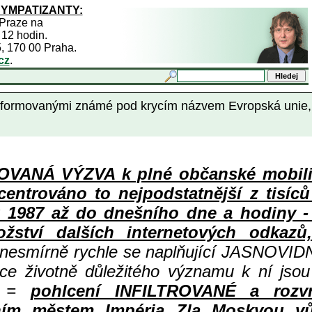
SYMPATIZANTY:
 Praze na
 12 hodin.
5, 170 00 Praha.
cz
.
einformovanými známé pod krycím názvem Evropská unie,
ANÁ VÝZVA k plné občanské mobiliza
centrováno to nejpodstatnější z tisíc
987 až do dnešního dne a hodiny - a
ství dalších internetových odkazů,
 nesmírně rychle se naplňující JASNOVID
ace životně důležitého významu k ní jsou
=
pohlcení INFILTROVANÉ a rozv
ním městem Impéria Zla Moskvou vů