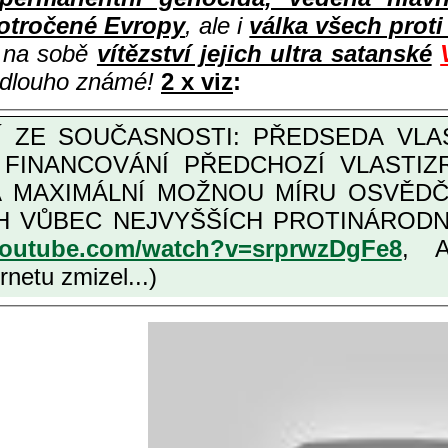
otročené Evropy
, ale i
válka všech prot
i na sobě
vítězství jejich ultra satanské
e dlouho známé!
2 x viz
:
M FINANCOVÁNÍ PŘEDCHOZÍ VLASTI
OŽNOU MÍRU OSVĚDČENÁ VLASTIZRÁDNÁ ČESKÁ "AMNESTIE", URČENÁ
NÍCH VLASTIZRÁDCŮ, VIZ NAPŘ.
youtube.com/watch?v=srprwzDgFe8
, 
netu zmizel...)