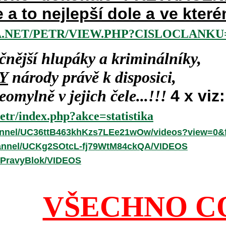
e a to nejlepší dole a ve kte
.NET/PETR/VIEW.PHP?CISLOCLANKU=
čnější hlupáky a kriminálníky,
Y
národy právě k disposici,
omylně v jejich čele...!!!
4 x viz:
etr/index.php?akce=statistika
annel/UC36ttB463khKzs7LEe21wOw/videos?view=0&f
hannel/UCKg2SOtcL-fj79WtM84ckQA/VIDEOS
/PravyBlok/VIDEOS
VŠECHNO C