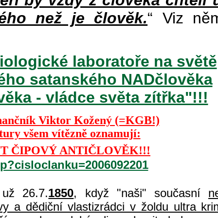
teří by vždy z člověka chtěli 
ého než je člověk.
“ Viz ně
iologické laboratoře na světě
ckého satanského NADčlověka
ka - vládce světa zítřka"!!!
nančník Viktor Kožený (=KGB!)
ktury všem vítězně oznamují:
T ČIPOVÝ ANTIČLOVĚK!!!
php?cisloclanku=2006092201
už 26.7.
1850
, když "naši" současní
n
 a dědiční vlastizrádci v žoldu ultra kri