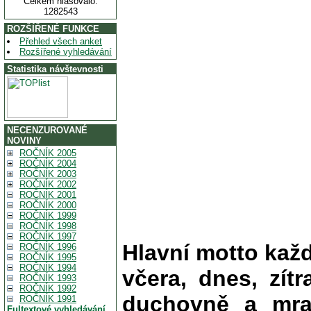
Celkem hlasovalo:
1282543
ROZŠÍŘENÉ FUNKCE
Přehled všech anket
Rozšířené vyhledávání
Statistika návštevnosti
NECENZUROVANÉ
NOVINY
ROČNÍK 2005
ROČNÍK 2004
ROČNÍK 2003
ROČNÍK 2002
ROČNÍK 2001
ROČNÍK 2000
ROČNÍK 1999
ROČNÍK 1998
ROČNÍK 1997
Hlavní motto kaž
ROČNÍK 1996
ROČNÍK 1995
ROČNÍK 1994
včera, dnes, zítr
ROČNÍK 1993
ROČNÍK 1992
duchovně a mra
ROČNÍK 1991
Fultextové vyhledávání