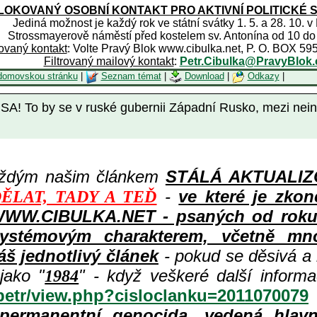
OKOVANÝ OSOBNÍ KONTAKT PRO AKTIVNÍ POLITICKÉ 
Jediná možnost je každý rok ve státní svátky 1. 5. a 28. 10. v
Strossmayerově náměstí před kostelem sv. Antonína od 10 do
rovaný kontakt
: Volte Pravý Blok www.cibulka.net, P. O. BOX 59
Filtrovaný mailový kontakt
:
Petr.Cibulka@PravyBlok.
domovskou stránku
|
Seznam témat
|
Download
|
Odkazy
|
USA! To by se v ruské gubernii Západní Rusko, mezi n
aždým našim článkem
STÁLÁ AKTUALIZOV
-
ve které je zkon
ĚLAT, TADY A TEĎ
WWW.CIBULKA.NET - psaných od roku 1
ystémovým charakterem, včetně množ
áš jednotlivý článek
- pokud se děsivá a
jako "
" - když veškeré další inform
1984
/petr/view.php?cisloclanku=2011070079
permanentní genocida, vedená hlav