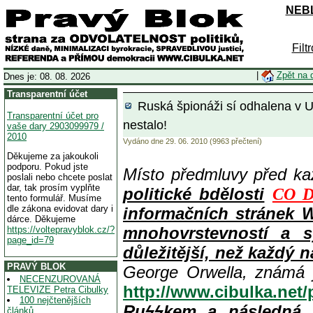
NEBL
Filt
|
Zpět na 
Dnes je: 08. 08. 2026
Transparentní účet
Ruská špionáži sí odhalena v 
Transparentní účet pro
nestalo!
vaše dary 2903099979 /
2010
Vydáno dne 29. 06. 2010 (9963 přečtení)
Děkujeme za jakoukoli
podporu. Pokud jste
Místo předmluvy před k
poslali nebo chcete poslat
dar, tak prosím vyplňte
politické bdělosti
CO D
tento formulář. Musíme
dle zákona evidovat dary i
informačních stránek 
dárce. Děkujeme
mnohovrstevností a s
https://voltepravyblok.cz/?
page_id=79
důležitější, než každý n
PRAVÝ BLOK
George Orwella, známá 
NECENZUROVANÁ
http://www.cibulka.net
TELEVIZE Petra Cibulky
100 nejčtenějších
Ruϟϟkem a následná 
článků