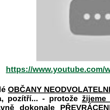
https://www.youtube.com/
dé
OBČANY NEODVOLATELN
a, pozítří... - protože
žijeme
vně dokonale PŘEVRÁCENÉM