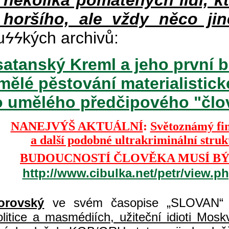
v několika pomatených lidí, k
 horšího, ale vždy něco jin
u
ϟϟ
kých archivů:
atanský Kreml a jeho první b
mělé pěstování materialisti
o umělého předčipového "člově
NANEJVÝŠ AKTUÁLNÍ
:
Světoznámý fi
a další podobné ultrakriminální stru
BUDOUCNOSTÍ ČLOVĚKA MUSÍ BÝ
http://www.cibulka.net/petr/view.
orovský
ve svém časopise „SLOVAN“ 
itice a masmédiích, užiteční idioti Moskvy