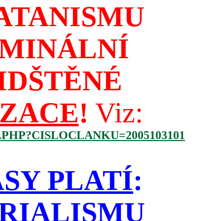
ATANISMU
IMINÁLNÍ
IDŠTĚNÉ
IZACE
!
Viz:
.PHP?CISLOCLANKU=2005103101
SY PLATÍ
:
RIALISMU