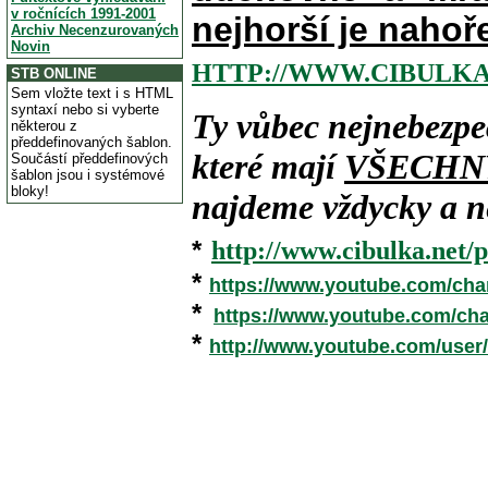
v ročnících 1991-2001
nejhorší je nahoř
Archiv Necenzurovaných
Novin
HTTP://WWW.CIBULKA
STB ONLINE
Sem vložte text i s HTML
syntaxí nebo si vyberte
Ty vůbec nejnebezpe
některou z
předdefinovaných šablon.
které mají
VŠECHN
Součástí předdefinových
šablon jsou i systémové
bloky!
najdeme vždycky a ne
*
http://www.cibulka.net/p
*
https://www.youtube.com/ch
*
https://www.youtube.com/c
*
http://www.youtube.com/user