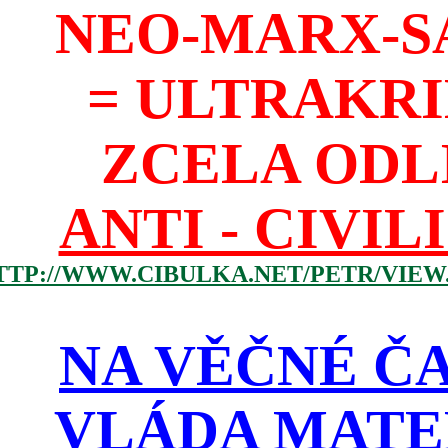
NEO-MARX-S
= ULTRAKR
ZCELA ODL
ANTI - CIVIL
TTP://WWW.CIBULKA.NET/PETR/VIEW
NA VĚČNÉ ČA
VLÁDA MATE