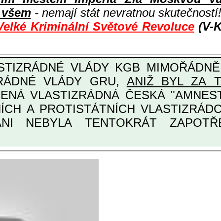
i všem
- nemají stát nevratnou skutečností
Velké Kriminální Světové Revoluce
(V-K
ZRÁDNÉ VLÁDY GRU,
ANIŽ BYL ZA 
ANI NEBYLA TENTOKRÁT ZAPOTŘEB