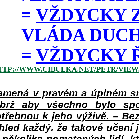
=
VŽDYCKY Z
VLÁDA DUC
=
VŽDYCKY ŘÁD
TTP://WWW.CIBULKA.NET/PETR/VIEW
mená v pravém a úplném smy
ýbrž aby všechno bylo spo
třebnou k jeho výživě. – Bez
hled každý, že takové učení 