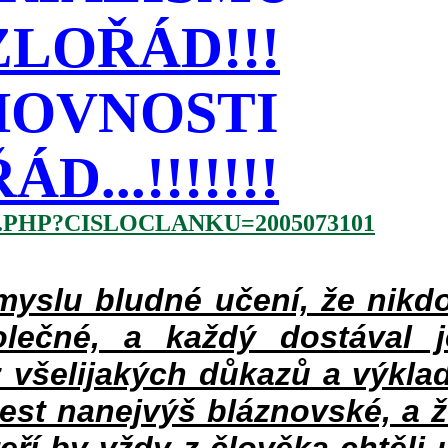
LOŘÁD!!!
HOVNOSTI
...!!!!!!!
.PHP?CISLOCLANKU=2005073101
slu bludné učení, že nikdo
lečné, a každý dostával 
 všelijakých důkazů a výklad
jest nanejvýš bláznovské, a 