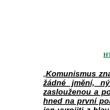
H
„
Komunismus zna
žádné jmění, n
zaslouženou a po
hned na první po