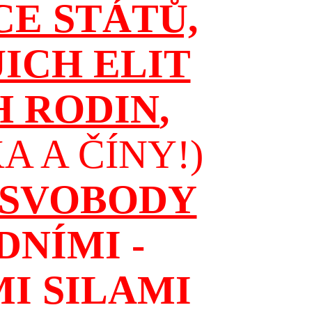
CE STÁTŮ,
JICH ELIT
H RODIN
,
 A ČÍNY!)
 SVOBODY
NÍMI -
I SILAMI