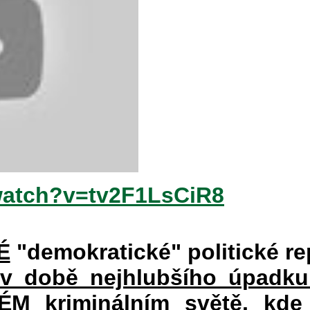
watch?v=tv2F1LsCiR8
É
"demokratické" politické re
 v době nejhlubšího úpadku
 kriminálním světě, kde 