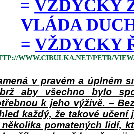
=
VŽDYCKY Z
VLÁDA DUC
=
VŽDYCKY ŘÁD
TTP://WWW.CIBULKA.NET/PETR/VIEW
mená v pravém a úplném smy
ýbrž aby všechno bylo spo
třebnou k jeho výživě. – Bez
hled každý, že takové učení 
v několika pomatených lidí, k