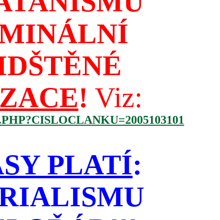
ATANISMU
IMINÁLNÍ
IDŠTĚNÉ
IZACE
!
Viz:
.PHP?CISLOCLANKU=2005103101
SY PLATÍ
:
RIALISMU