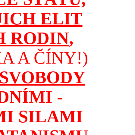
JICH ELIT
H RODIN
,
 A ČÍNY!)
 SVOBODY
NÍMI -
I SILAMI