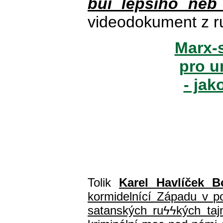
buï lepšího neb
videodokument z r
Marx-s
pro u
- jak
Tolik
Karel Havlíček B
kormidelnící Západu v pol
satanských ru
ϟϟ
kých ta