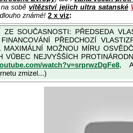
i na sobě
vítězství jejich ultra satanské
e dlouho známé!
2 x viz
:
M FINANCOVÁNÍ PŘEDCHOZÍ VLASTI
OŽNOU MÍRU OSVĚDČENÁ VLASTIZRÁDNÁ ČESKÁ "AMNESTIE", URČENÁ
NÍCH VLASTIZRÁDCŮ, VIZ NAPŘ.
youtube.com/watch?v=srprwzDgFe8
, 
netu zmizel...)