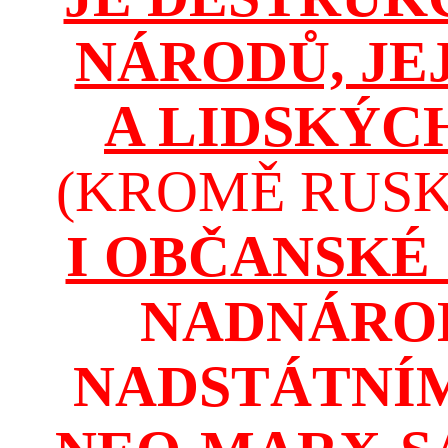
NÁRODŮ, JE
A LIDSKÝC
(KROMĚ RUSKA
I OBČANSKÉ
NADNÁROD
NADSTÁTNÍM