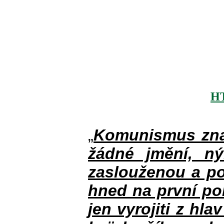
H
„
Komunismus zna
žádné jmění, n
zaslouženou a po
hned na první po
jen vyrojiti z hla