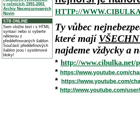
v ročnících 1991-2001
Archiv Necenzurovaných
HTTP://WWW.CIBULKA
Novin
STB ONLINE
Ty vůbec nejnebezpe
Sem vložte text i s HTML
syntaxí nebo si vyberte
které mají
VŠECHN
některou z
předdefinovaných šablon.
Součástí předdefinových
najdeme vždycky a ne
šablon jsou i systémové
bloky!
*
http://www.cibulka.net/p
*
https://www.youtube.com/ch
*
https://www.youtube.com/c
*
http://www.youtube.com/user