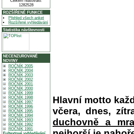
Celkem hlasovalo:
1282528
ROZŠÍŘENÉ FUNKCE
Přehled všech anket
Rozšířené vyhledávání
Statistika návštevnosti
NECENZUROVANÉ
NOVINY
ROČNÍK 2005
ROČNÍK 2004
ROČNÍK 2003
ROČNÍK 2002
ROČNÍK 2001
ROČNÍK 2000
ROČNÍK 1999
Hlavní motto kaž
ROČNÍK 1998
ROČNÍK 1997
ROČNÍK 1996
včera, dnes, zítr
ROČNÍK 1995
ROČNÍK 1994
duchovně a mra
ROČNÍK 1993
ROČNÍK 1992
ROČNÍK 1991
nejhorší je nahoř
Fultextové vyhledávání