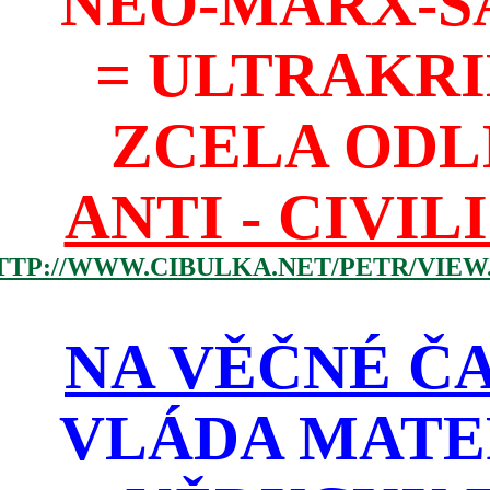
NEO-MARX-S
= ULTRAKR
ZCELA ODL
ANTI - CIVIL
TTP://WWW.CIBULKA.NET/PETR/VIEW
NA VĚČNÉ ČA
VLÁDA MATE