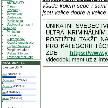
AKTUALITY
všude kolem sebe i sam
O nás
Programy
jsou velice dobře a velic
Dokumenty
Rozhovory
Publicistika
UNIKÁTNÍ SVĚDECTVÍ ZE SOUČASNOSTI: PŘEDSEDA VLASTIZRÁDNÉ VLÁDY KGB MIMOŘÁDNĚ DETAILNĚ O
Duchovní a mravní
politologie
ULTRA KRIMINÁLNÍ
Přihláška
Kontakty
POSTIŽEN
, TAKŽE NA MAXIMÁLNÍ M
O předsedovi
Krajské organizace
PRO KATEGORII TĚCH VŮBEC NEJVYŠŠÍCH PROTINÁRODNÍCH A PROTISTÁT
English Versions
Podpisové akce
ZDE
https://www.
Diskusní fórum
Transparentni ucty
videodokument už z Inter
NAŠE ANKETA
Existuje Bůh?
Ano
(510587 hl.)
Spíše ano
(15780 hl.)
Spíše ne
(15627 hl.)
Ne
(722090 hl.)
Nevim
(18444 hl.)