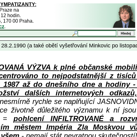
SYMPATIZANTY:
 Praze na
 12 hodin.
5, 170 00 Praha.
cz
.
28.2.1990 (a také obětí vyšetřování Minkovic po listopa
ANÁ VÝZVA k plné občanské mobiliza
centrováno to nejpodstatnější z tisíc
987 až do dnešního dne a hodiny - a
ství dalších internetových odkazů,
 nesmírně rychle se naplňující JASNOVID
ace životně důležitého významu k ní jsou
=
pohlcení INFILTROVANÉ a rozv
ním městem Impéria Zla Moskvou vů
i všem
- nemají stát nevratnou skutečností