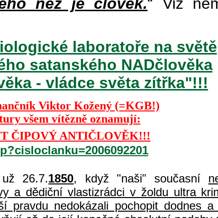
ého než je člověk.
“ Viz ně
iologické laboratoře na světě
ckého satanského NADčlověka
ka - vládce světa zítřka"!!!
nančník Viktor Kožený (=KGB!)
ktury všem vítězně oznamují:
T ČIPOVÝ ANTIČLOVĚK!!!
php?cisloclanku=2006092201
už 26.7.
1850
, když "naši" současní
n
 a dědiční vlastizrádci v žoldu ultra kri
í pravdu nedokázali pochopit dodnes a 