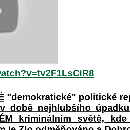
watch?v=tv2F1LsCiR8
É
"demokratické" politické re
 v době nejhlubšího úpadku
 kriminálním světě, kde 
rém je Zlo odměňováno a Dobr