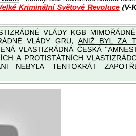
Velké Kriminální Světové Revoluce
(V-K
ZRÁDNÉ VLÁDY GRU,
ANIŽ BYL ZA 
ANI NEBYLA TENTOKRÁT ZAPOTŘEB