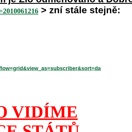
> zní stále stejně:
2010061216
low=grid&view_as=subscriber&sort=da
O VIDÍME
CE STÁTŮ,