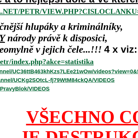
.NET/PETR/VIEW.PHP?CISLOCLANKU=
čnější hlupáky a kriminálníky,
Y
národy právě k disposici,
omylně v jejich čele...!!!
4 x viz:
etr/index.php?akce=statistika
annel/UC36ttB463khKzs7LEe21wOw/videos?view=0&f
hannel/UCKg2SOtcL-fj79WtM84ckQA/VIDEOS
/PravyBlok/VIDEOS
VŠECHNO C
JE DESTRUK