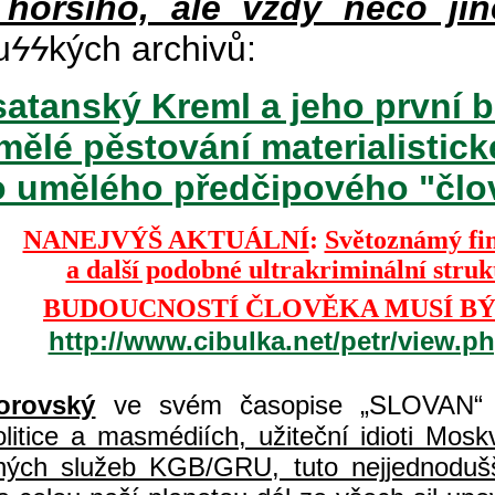
 horšího, ale vždy něco jin
u
ϟϟ
kých archivů:
atanský Kreml a jeho první b
mělé pěstování materialisti
o umělého předčipového "člově
NANEJVÝŠ AKTUÁLNÍ
:
Světoznámý fi
a další podobné ultrakriminální stru
BUDOUCNOSTÍ ČLOVĚKA MUSÍ BÝ
http://www.cibulka.net/petr/view.
orovský
ve svém časopise „SLOVAN“ 
itice a masmédiích, užiteční idioti Moskvy
jných služeb KGB/GRU, tuto nejjednodušš