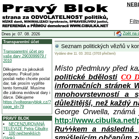
NEBL
Filt
|
Zpět na 
Dnes je: 07. 08. 2026
Transparentní účet
Seznam politických vězňů v kom
Transparentní účet pro
Vydáno dne 11. 03. 2011 (3703 přečtení)
vaše dary 2903099979 /
2010
Místo předmluvy před k
Děkujeme za jakoukoli
podporu. Pokud jste
politické bdělosti
CO D
poslali nebo chcete poslat
dar, tak prosím vyplňte
informačních stránek 
tento formulář. Musíme
mnohovrstevností a s
dle zákona evidovat dary i
dárce. Děkujeme
důležitější, než každý n
https://voltepravyblok.cz/?
page_id=79
George Orwella, známá 
PRAVÝ BLOK
http://www.cibulka.net
NECENZUROVANÁ
Ruϟϟkem a následná 
TELEVIZE Petra Cibulky
100 nejčtenějších
smýšlejícím občanům z
článků