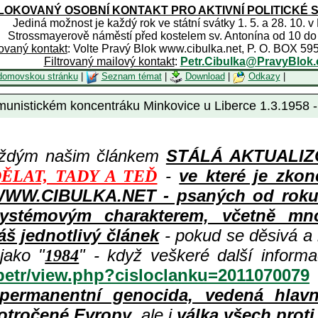
OKOVANÝ OSOBNÍ KONTAKT PRO AKTIVNÍ POLITICKÉ 
Jediná možnost je každý rok ve státní svátky 1. 5. a 28. 10. v
Strossmayerově náměstí před kostelem sv. Antonína od 10 do
rovaný kontakt
: Volte Pravý Blok www.cibulka.net, P. O. BOX 59
Filtrovaný mailový kontakt
:
Petr.Cibulka@PravyBlok.
domovskou stránku
|
Seznam témat
|
Download
|
Odkazy
|
unistickém koncentráku Minkovice u Liberce 1.3.1958 - 
aždým našim článkem
STÁLÁ AKTUALIZOV
-
ve které je zkon
ĚLAT, TADY A TEĎ
WWW.CIBULKA.NET - psaných od roku 1
ystémovým charakterem, včetně množ
áš jednotlivý článek
- pokud se děsivá a
jako "
" - když veškeré další inform
1984
/petr/view.php?cisloclanku=2011070079
permanentní genocida, vedená hlav
otročené Evropy
, ale i
válka všech prot