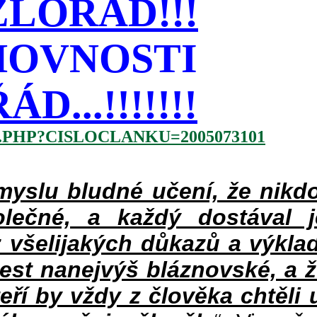
LOŘÁD!!!
HOVNOSTI
...!!!!!!!
.PHP?CISLOCLANKU=2005073101
slu bludné učení, že nikdo
lečné, a každý dostával 
 všelijakých důkazů a výklad
jest nanejvýš bláznovské, a 
teří by vždy z člověka chtěli 