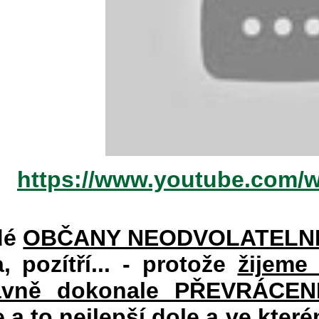
https://www.youtube.com/
dé
OBČANY NEODVOLATELN
a, pozítří... - protože
žijeme
vně dokonale PŘEVRÁCENÉM
e a to nejlepší dole a ve kte