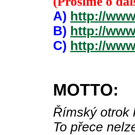
(Prosíme o da
A)
http://www
B)
http://www
C)
http://www
MOTTO:
Římský otrok 
To přece nelz