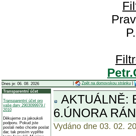
Fi
Prav
P
Fil
Petr
|
Zpět na domovskou stránku
|
Dnes je: 06. 08. 2026
Transparentní účet
AKTUÁLNĚ: 
Transparentní účet pro
vaše dary 2903099979 /
6.ÚNORA RÁN
2010
Děkujeme za jakoukoli
podporu. Pokud jste
Vydáno dne 03. 02. 20
poslali nebo chcete poslat
dar, tak prosím vyplňte