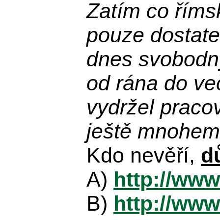
Zatím co říms
pouze dostatek
dnes svobodn
od rána do več
vydržel praco
ještě mnohem 
Kdo nevěří,
d
A)
http://www
B)
http://www