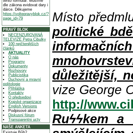
tento formulář. Musíme
dle zákona evidovat dary i
dárce. Děkujeme
Místo předml
https://voltepravyblok.cz/?
page_id=79
politické bdě
PRAVÝ BLOK
NECENZUROVANÁ
TELEVIZE Petra Cibulky
informačníc
100 nejčtenějších
článků
AKTUALITY
mnohovrstev
O nás
Programy
Dokumenty
důležitější, 
Rozhovory
Publicistika
Duchovní a mravní
politologie
vize George O
Přihláška
Kontakty
O předsedovi
http://www.c
Krajské organizace
English Versions
Podpisové akce
Ruϟϟkem a n
Diskusní fórum
Transparentni ucty
NAŠE ANKETA
Existuje Bůh?