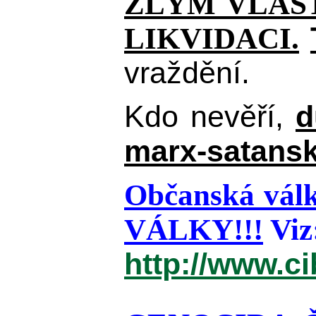
ZLÝM VLAST
LIKVIDACI.
vraždění.
Kdo nevěří,
d
marx-satansk
Občanská válk
VÁLKY!!!
Viz
http://www.c