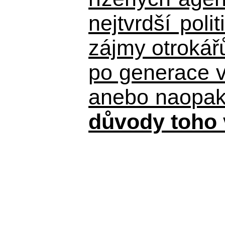
nejtvrdší pol
zájmy otrokář
po generace 
anebo naopak n
důvody toho 