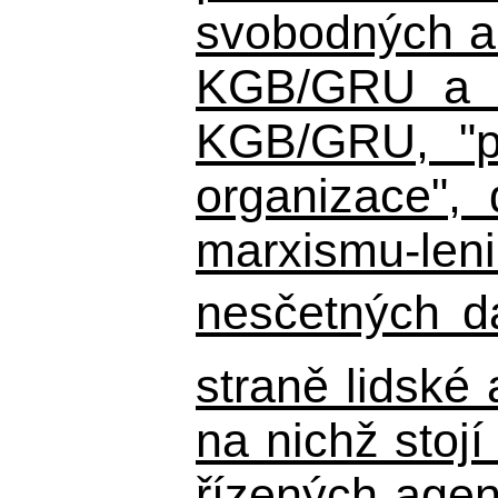
svobodných a 
KGB/GRU a ná
KGB/GRU,
"po
organizace", 
marxismu-leni
nesčetných d
straně lidské
na nichž stojí
řízených agen