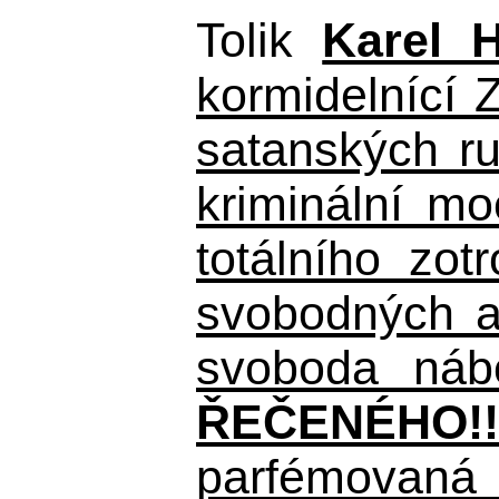
Tolik
Karel 
kormidelnící Z
satanských r
kriminální m
totálního zo
svobodných a 
svoboda nábo
ŘEČENÉHO!!
parfémovaná 