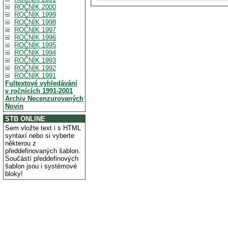
ROČNÍK 2000
ROČNÍK 1999
ROČNÍK 1998
ROČNÍK 1997
ROČNÍK 1996
ROČNÍK 1995
ROČNÍK 1994
ROČNÍK 1993
ROČNÍK 1992
ROČNÍK 1991
Fultextové vyhledávání
v ročnících 1991-2001
Archiv Necenzurovaných
Novin
STB ONLINE
Sem vložte text i s HTML
syntaxí nebo si vyberte
některou z
předdefinovaných šablon.
Součástí předdefinových
šablon jsou i systémové
bloky!