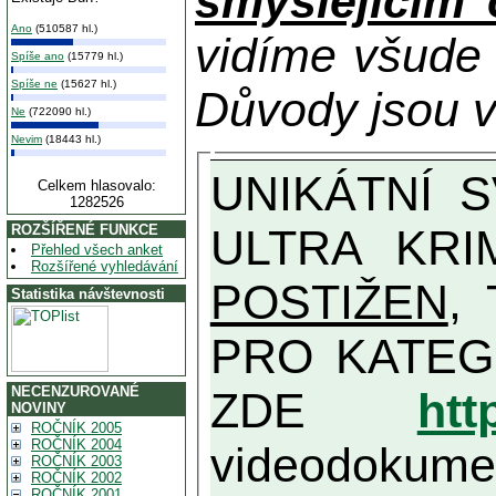
smýšlejícím
Ano
(510587 hl.)
vidíme všude
Spíše ano
(15779 hl.)
Spíše ne
(15627 hl.)
Důvody jsou v
Ne
(722090 hl.)
Nevim
(18443 hl.)
UNIKÁTNÍ SVĚDECTVÍ ZE SOUČASNOSTI: PŘEDSEDA VLASTIZRÁDNÉ VLÁDY KGB MIMOŘÁDNĚ DETAILNĚ O
Celkem hlasovalo:
1282526
ULTRA KRI
ROZŠÍŘENÉ FUNKCE
Přehled všech anket
Rozšířené vyhledávání
POSTIŽEN
, T
Statistika návštevnosti
PRO KATEGORII TĚCH VŮBEC NEJVYŠŠÍC
NECENZUROVANÉ
ZDE
htt
NOVINY
ROČNÍK 2005
ROČNÍK 2004
videodokument
ROČNÍK 2003
ROČNÍK 2002
ROČNÍK 2001