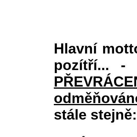
Hlavní mot
pozítří... 
PŘEVRÁCENÉM
odměňováno
stále stejně: