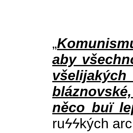
„
Komunismus
aby všechno
všelijakýc
bláznovské, 
něco buï le
ru
ϟϟ
kých arc