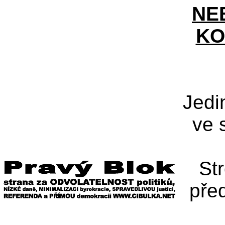
NE
KO
Jedi
ve 
St
pře