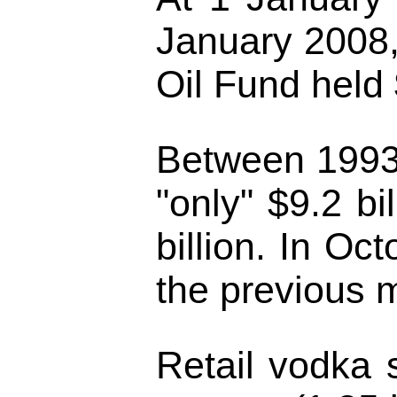
January 2008, 
Oil Fund held 
Between 1993 a
"only" $9.2 bi
billion. In Oc
the previous m
Retail vodka s