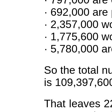
· 692,000 are 
· 2,357,000 wo
· 1,775,600 wo
· 5,780,000 ar
So the total n
is 109,397,60
That leaves 22