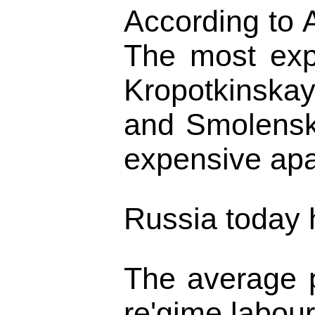
According to 
The most exp
Kropotkinskay
and Smolenska
expensive apar
Russia today h
The average p
re'gime labou