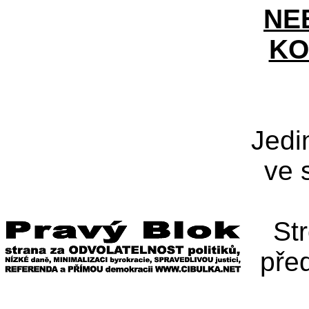
NE
KO
Jedi
ve 
St
pře