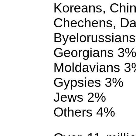
Koreans, Chi
Chechens, Da
Byelorussian
Georgians 3
Moldavians 3
Gypsies 3%
Jews 2%
Others 4%