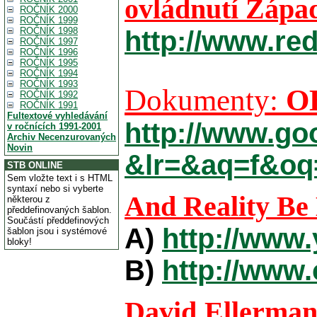
ovládnutí Zápa
ROČNÍK 2000
ROČNÍK 1999
ROČNÍK 1998
http://www.re
ROČNÍK 1997
ROČNÍK 1996
ROČNÍK 1995
ROČNÍK 1994
ROČNÍK 1993
Dokumenty:
O
ROČNÍK 1992
ROČNÍK 1991
Fultextové vyhledávání
http://www.g
v ročnících 1991-2001
Archiv Necenzurovaných
Novin
&lr=&aq=f&o
STB ONLINE
Sem vložte text i s HTML
syntaxí nebo si vyberte
And Reality Be 
některou z
předdefinovaných šablon.
Součástí předdefinových
A)
http://www
šablon jsou i systémové
bloky!
B)
http://www
David Ellerma