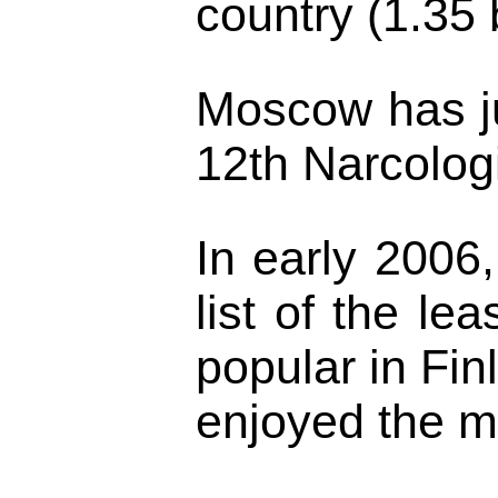
country (1.35 
Moscow has jus
12th Narcologi
In early 2006
list of the le
popular in Fi
enjoyed the mo