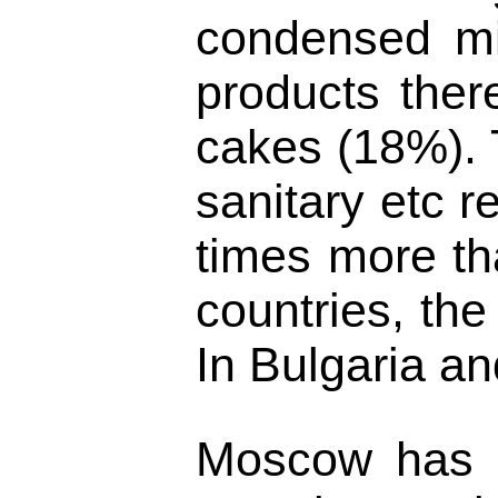
condensed mil
products ther
cakes (18%). 
sanitary etc r
times more th
countries, the
In Bulgaria a
Moscow has 25