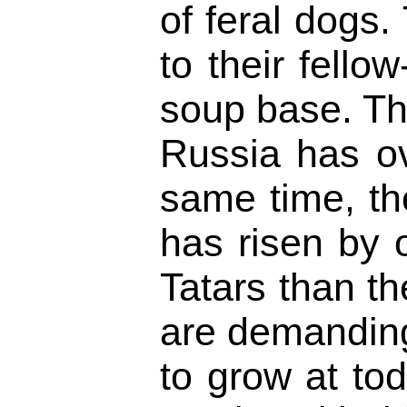
of feral dogs.
to their fell
soup base. The
Russia has ov
same time, th
has risen by 
Tatars than th
are demanding
to grow at to