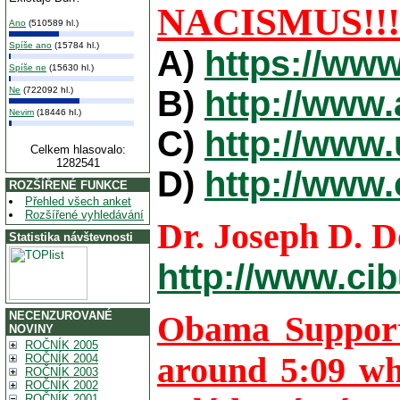
NACISMUS!!!
Ano
(510589 hl.)
Spíše ano
(15784 hl.)
A)
https://ww
Spíše ne
(15630 hl.)
B)
http://www
Ne
(722092 hl.)
Nevim
(18446 hl.)
C)
http://www
Celkem hlasovalo:
1282541
D)
http://www.
ROZŠÍŘENÉ FUNKCE
Přehled všech anket
Rozšířené vyhledávání
Dr. Joseph D. D
Statistika návštevnosti
http://www.ci
NECENZUROVANÉ
Obama Support
NOVINY
ROČNÍK 2005
around 5:09 wh
ROČNÍK 2004
ROČNÍK 2003
ROČNÍK 2002
ROČNÍK 2001