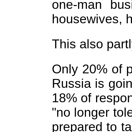
one-man busi
housewives, h
This also par
Only 20% of pe
Russia is goin
18% of respond
"no longer tol
prepared to t