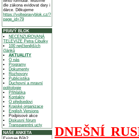
tento formulář. Musíme
dle zákona evidovat dary i
dárce. Děkujeme
https://voltepravyblok.cz/?
page_id=79
PRAVÝ BLOK
NECENZUROVANÁ
TELEVIZE Petra Cibulky
100 nejčtenějších
článků
AKTUALITY
O nás
Programy
Dokumenty
Rozhovory
Publicistika
Duchovní a mravní
politologie
Přihláška
Kontakty
O předsedovi
Krajské organizace
English Versions
Podpisové akce
Diskusní fórum
Transparentni ucty
DNEŠNÍ RUS
NAŠE ANKETA
Existuje Bůh?