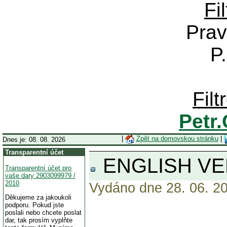
Fi
Prav
P
Fil
Petr
|
Zpět na domovskou stránku
|
Dnes je: 08. 08. 2026
Transparentní účet
ENGLISH VE
Transparentní účet pro
vaše dary 2903099979 /
2010
Vydáno dne 28. 06. 20
Děkujeme za jakoukoli
podporu. Pokud jste
poslali nebo chcete poslat
dar, tak prosím vyplňte