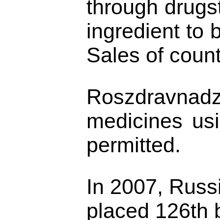
through drugst
ingredient to 
Sales of count
Roszdravnadzo
medicines usi
permitted.
In 2007, Russi
placed 126th b