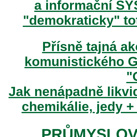
a informační SY
"demokraticky" tot
Přísně tajná 
komunistického 
"
Jak nenápadně likvid
chemikálie, jedy +
PRŮMYSLOV