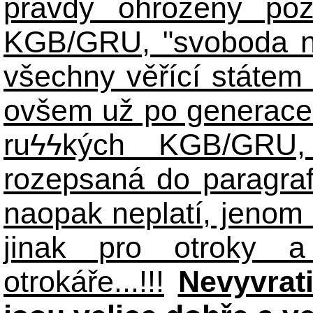
pravdy ohroženy poz
KGB/GRU, "svoboda n
všechny věřící státem 
ovšem už po generace
ruϟϟkých KGB/GR
rozepsaná do paragraf
naopak neplatí, jenom
jinak pro otroky a
otrokáře...!!!
Nevyvrat