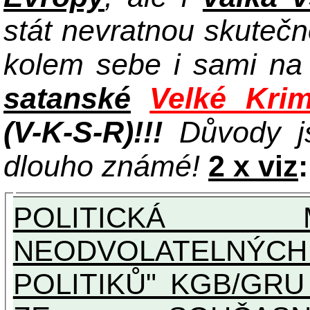
stát nevratnou skuteč
kolem sebe i sami n
satanské
Velké Krim
(V-K-S-R)!!!
Důvody j
dlouho známé!
2 x viz
:
POLITICKÁ 
NEODVOLATELNÝC
POLITIKŮ" KGB/GRU A UNI