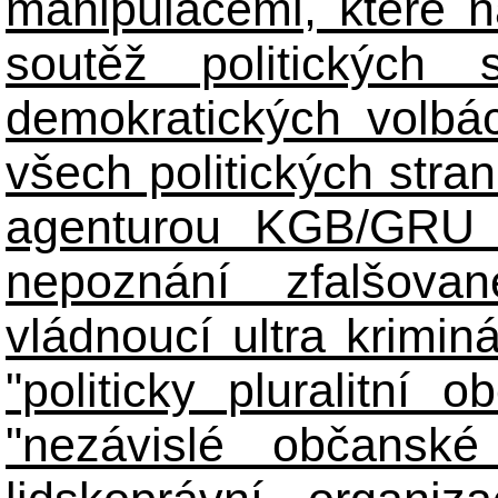
manipulacemi, které n
soutěž politických
demokratických volbác
všech politických stran
agenturou KGB/GRU 
nepoznání zfalšova
vládnoucí ultra kriminá
"politicky pluralitní 
"nezávislé občanské 