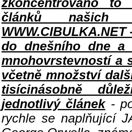
zkoncentrováno to n
článků našich i
WWW.CIBULKA.NET - 
do dnešního dne a h
mnohovrstevností a 
včetně množství dalš
tisícinásobně důle
jednotlivý článek
- po
rychle se naplňující