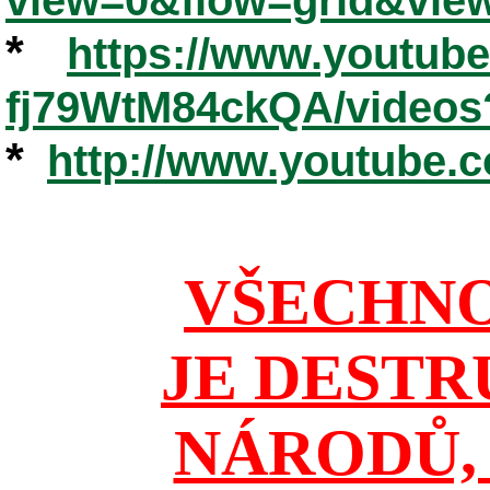
*
https://www.youtub
fj79WtM84ckQA/videos
*
http://www.youtube.
VŠECHNO
JE DESTR
NÁRODŮ, 