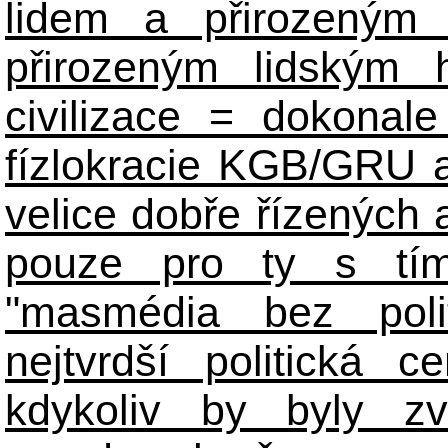
lidem a přirozeným
přirozeným lidským 
civilizace = dokonale 
fízlokracie KGB/GRU a 
velice dobře řízených 
pouze pro ty s tím
"masmédia bez poli
nejtvrdší politická c
kdykoliv by byly zv