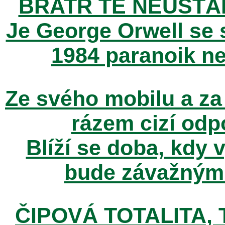
BRATR TĚ NEUSTÁ
Je George Orwell se
1984 paranoik ne
Ze svého mobilu a za
rázem cizí odp
Blíží se doba, kdy 
bude závažným t
ČIPOVÁ TOTALITA, T