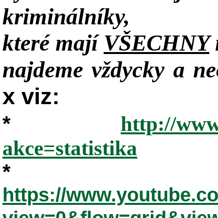
kriminálníky,
které mají
VŠECHNY
najdeme vždycky a neo
x viz:
*
http://www
akce=statistika
*
https://www.youtube.
view=0&flow=grid&vie