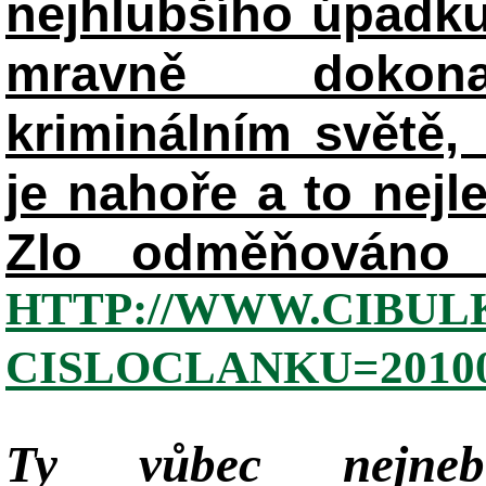
nejhlubšího úpadku
mravně dokon
kriminálním světě, 
je nahoře a to nejl
Zlo odměňováno 
HTTP://WWW.CIBUL
CISLOCLANKU=20100
Ty vůbec nejneb