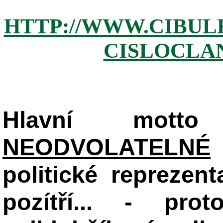
HTTP://WWW.CIBUL
CISLOCLAN
Hlavní mot
NEODVOLATELNÉ
politické reprezent
pozítří... - pr