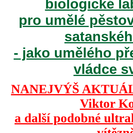
biologické la
pro umělé pěstov
satanské
- jako umělého př
vládce sv
NANEJVÝŠ AKTUÁ
Viktor K
a další podobné ultr
vítězn