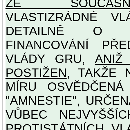
ZE SOUČASNO
VLASTIZRÁDNÉ V
DETAILNĚ O U
FINANCOVÁNÍ PŘE
VLÁDY GRU,
ANIŽ
POSTIŽEN
, TAKŽE 
MÍRU OSVĚDČENÁ VLASTIZRÁDNÁ ČESKÁ
"AMNESTIE", URČE
VŮBEC NEJVYŠŠÍCH PROTINÁRODNÍCH A
PROTISTÁTNÍCH VL