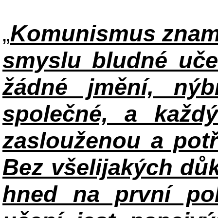
„
Komunismus zname
smyslu bludné uče
žádné jmění, ný
společné, a každ
zaslouženou a potř
Bez všelijakých důk
hned na první po