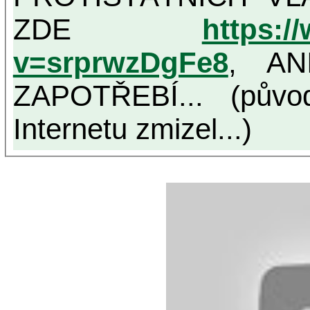
ZDE
https:/
v=srprwzDgFe8
, AN
ZAPOTŘEBÍ... (půvo
Internetu zmizel...)