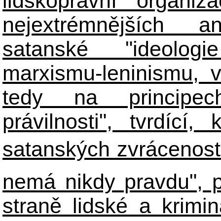
lidskoprávní organiz
nejextrémnějších ant
satanské "ideologie
marxismu-leninismu, v
tedy na principech 
právilnosti", tvrdící
satanských zvráceností
nemá nikdy pravdu", 
straně lidské a krimi