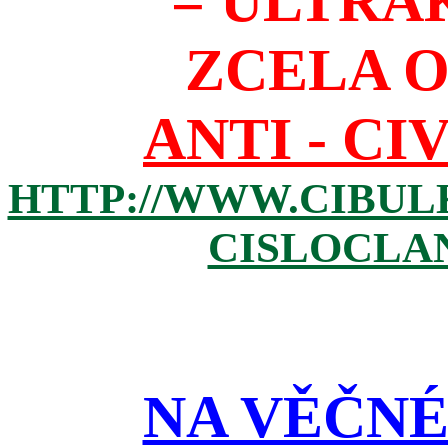
= ULTRA
ZCELA 
ANTI - CI
HTTP://WWW.CIBUL
CISLOCLAN
NA VĚČNÉ