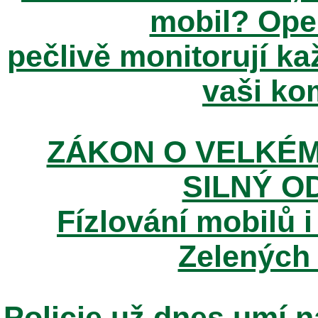
mobil? Ope
pečlivě monitorují k
vaši kom
ZÁKON O VELKÉM
SILNÝ O
Fízlování mobilů i
Zelených
Policie už dnes umí n