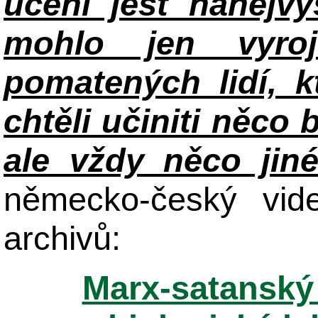
učení jest nanejv
mohlo jen vyroj
pomatených lidí, k
chtěli učiniti něco 
ale vždy něco jin
německo-český vid
archivů:
Marx-satanský 