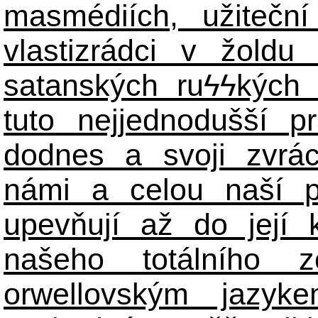
masmédiích, užiteční
vlastizrádci v žoldu 
satanských ru
ϟϟ
kých 
tuto nejjednodušší p
dodnes a svoji zvrá
námi a celou naší p
upevňují až do její 
našeho totálního zo
orwellovským jazyk