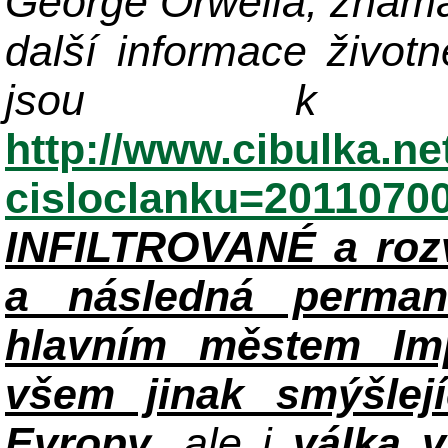
George Orwella, známá
další informace život
jsou k di
http://www.cibulka.ne
cisloclanku=2011070
INFILTROVANÉ a roz
a následná perman
hlavním městem Im
všem jinak smýšlej
Evropy
, ale i
válka 