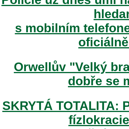
hleda
s mobilním telefone
oficiáln
Orwellův "Velký brat
dobře se m
SKRYTÁ TOTALITA: Pos
fízlokracie