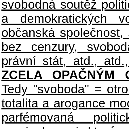
svobodná soutěž polit
a demokratických volb
občanská společnost,
bez cenzury, svobod
právní stát, atd., atd.,
ZCELA OPAČNÝM O
Tedy "svoboda" = otro
totalita a arogance m
parfémovaná polit