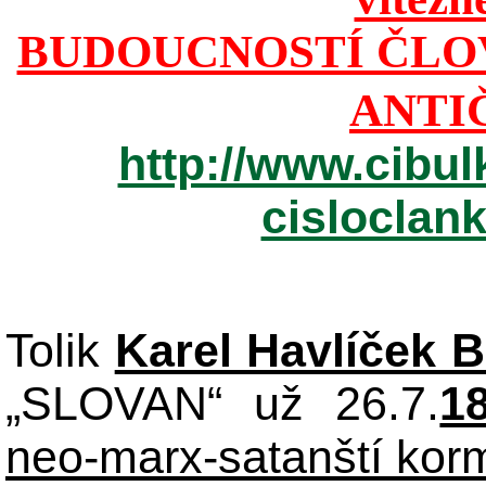
BUDOUCNOSTÍ ČLO
ANTI
http://www.cibul
cisloclan
Tolik
Karel Havlíček 
„SLOVAN“ už 26.7.
1
neo-marx-satanští korm