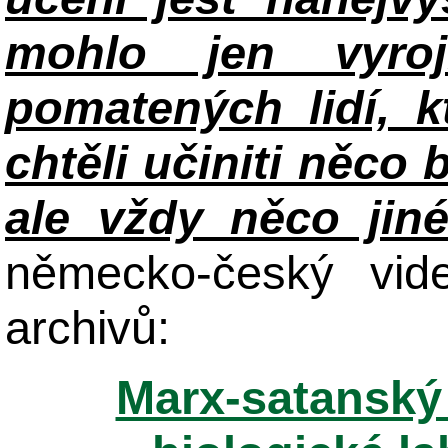
mohlo jen vyroj
pomatených lidí, k
chtěli učiniti něco 
ale vždy něco jin
německo-český vid
archivů:
Marx-satanský 