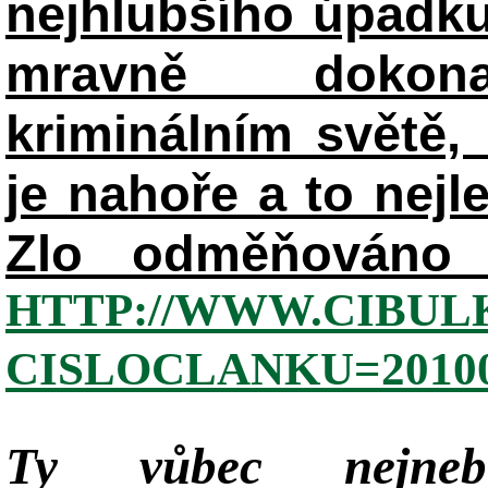
nejhlubšího úpadku
mravně dokon
kriminálním světě, 
je nahoře a to nejl
Zlo odměňováno 
HTTP://WWW.CIBUL
CISLOCLANKU=20100
Ty vůbec nejneb