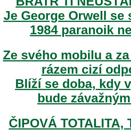
BRATR TÌ NEUSTÁ
Je George Orwell se
1984 paranoik ne
Ze svého mobilu a za
rázem cizí odp
Blíží se doba, kdy 
bude závažným t
ČIPOVÁ TOTALITA, T