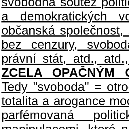
svobodná soutěž polit
a demokratických volb
občanská společnost,
bez cenzury, svobod
právní stát, atd., atd.,
ZCELA OPAČNÝM O
Tedy "svoboda" = otro
totalita a arogance m
parfémovaná polit