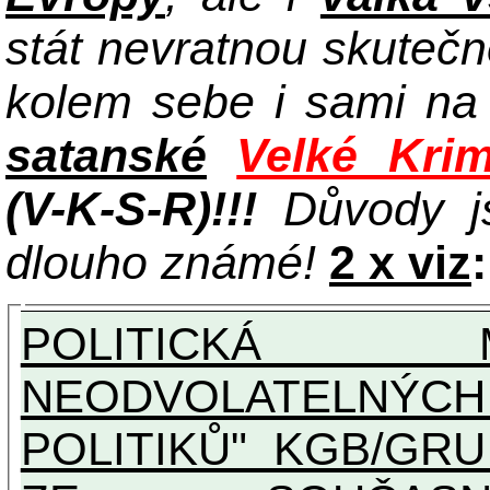
stát nevratnou skuteč
kolem sebe i sami n
satanské
Velké Krim
(V-K-S-R)!!!
Důvody j
dlouho známé!
2 x viz
:
POLITICKÁ 
NEODVOLATELNÝC
POLITIKŮ" KGB/GRU A UN