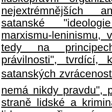
nejextrémnějších ant
satanské "ideologie
marxismu-leninismu, v
tedy na principech 
právilnosti", tvrdící
satanských zvráceností
nemá nikdy pravdu", 
straně lidské a krimi