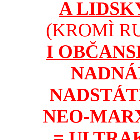
A LIDSK
(KROMÌ RU
I OBČAN
NADNÁ
NADSTÁT
NEO-MAR
= ULTRA