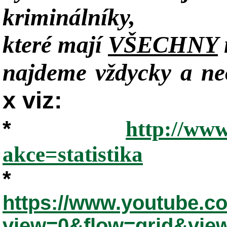
kriminálníky,
které mají
VŠECHNY
najdeme vždycky a neo
x viz:
*
http://www
akce=statistika
*
https://www.youtube.
view=0&flow=grid&vie