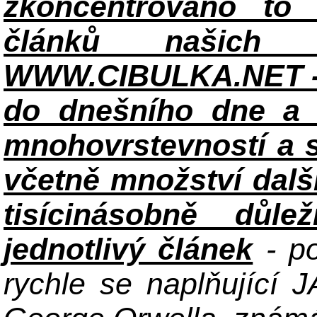
zkoncentrováno to n
článků našich i
WWW.CIBULKA.NET - 
do dnešního dne a h
mnohovrstevností a 
včetně množství dalš
tisícinásobně důle
jednotlivý článek
- po
rychle se naplňující