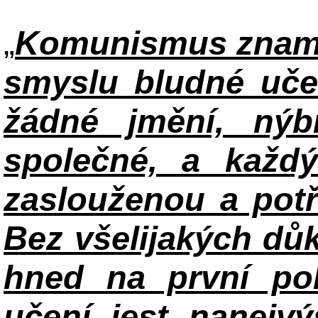
„
Komunismus zname
smyslu bludné uče
žádné jmění, ný
společné, a každ
zaslouženou a potř
Bez všelijakých důk
hned na první po
učení jest nanejv