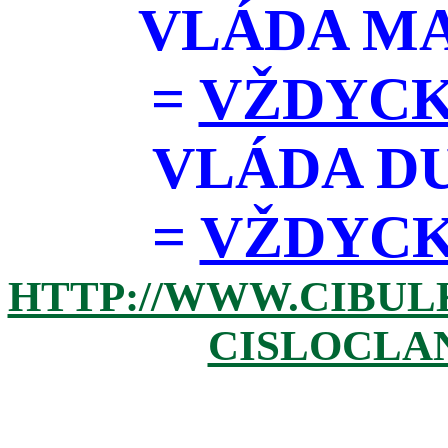
VLÁDA M
=
VŽDYCK
VLÁDA D
=
VŽDYCKY 
HTTP://WWW.CIBUL
CISLOCLAN