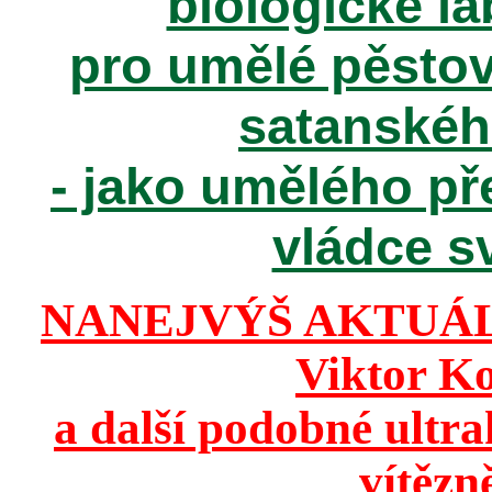
biologické la
pro umělé pěstov
satanské
- jako umělého př
vládce sv
NANEJVÝŠ AKTUÁ
Viktor K
a další podobné ultr
vítězn