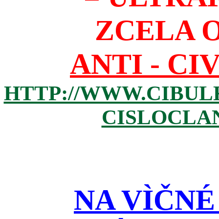
ZCELA 
ANTI - CI
HTTP://WWW.CIBUL
CISLOCLAN
NA VÌČNÉ