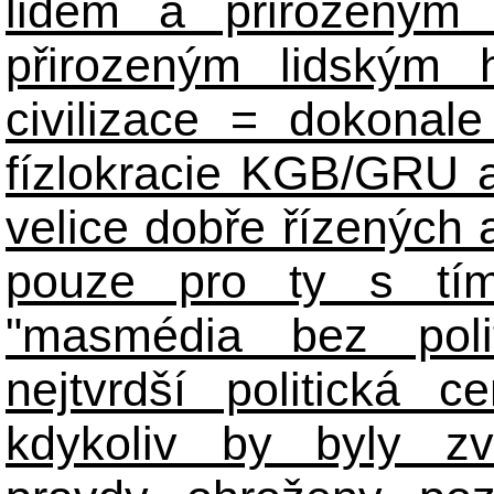
lidem a přirozeným
přirozeným lidským 
civilizace = dokonale 
fízlokracie KGB/GRU a 
velice dobře řízených 
pouze pro ty s tím
"masmédia bez poli
nejtvrdší politická c
kdykoliv by byly zv