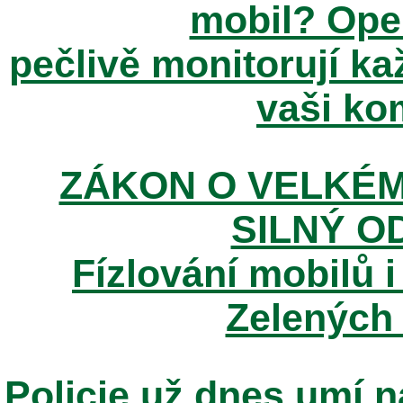
mobil? Ope
pečlivě monitorují k
vaši kom
ZÁKON O VELKÉM
SILNÝ O
Fízlování mobilů i
Zelených
Policie už dnes umí n