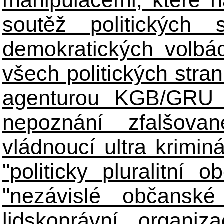
manipulacemi, které n
soutěž politických
demokratických volbác
všech politických stran
agenturou KGB/GRU 
nepoznání zfalšova
vládnoucí ultra kriminá
"politicky pluralitní 
"nezávislé občanské 
lidskoprávní organiz