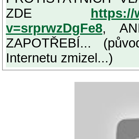
ZDE
https:/
v=srprwzDgFe8
, AN
ZAPOTŘEBÍ... (půvo
Internetu zmizel...)