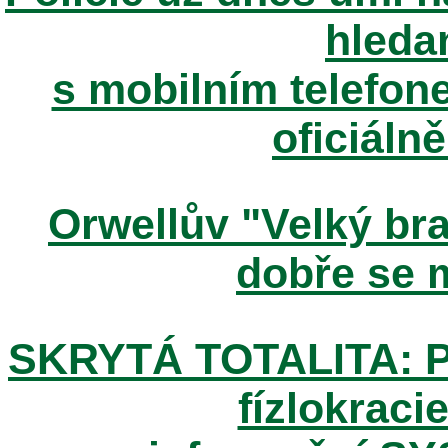
hleda
s mobilním telefone
oficiáln
Orwellův "Velký brat
dobře se m
SKRYTÁ TOTALITA: Pos
fízlokracie