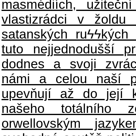
masmédiích, užiteční
vlastizrádci v žoldu 
satanských ru
ϟϟ
kých 
tuto nejjednodušší p
dodnes a svoji zvrá
námi a celou naší p
upevňují až do její 
našeho totálního zo
orwellovským jazyk