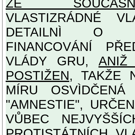
ZE SOUČASNO
VLASTIZRÁDNÉ V
DETAILNÌ O U
FINANCOVÁNÍ PŘE
VLÁDY GRU,
ANIŽ
POSTIŽEN
, TAKŽE 
MÍRU OSVÌDČENÁ VLASTIZRÁDNÁ ČESKÁ
"AMNESTIE", URČE
VŮBEC NEJVYŠŠÍCH PROTINÁRODNÍCH A
PROTISTÁTNÍCH VL