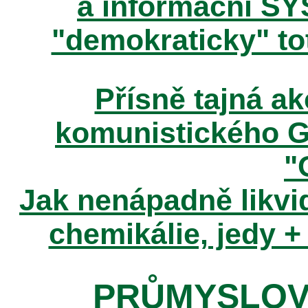
a informační SY
"demokraticky" tot
Přísně tajná 
komunistického 
"
Jak nenápadně likvid
chemikálie, jedy +
PRŮMYSLOV