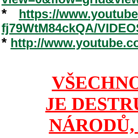
*
https://www.youtub
fj79WtM84ckQA/VIDEO
*
http://www.youtube.
VŠECHNO
JE DESTR
NÁRODŮ, 