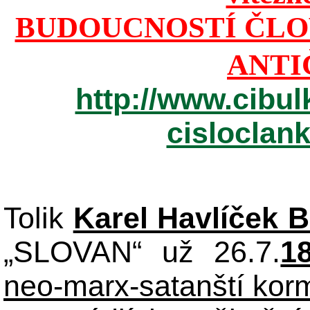
BUDOUCNOSTÍ ČLO
ANTI
http://www.cibul
cisloclan
Tolik
Karel Havlíček 
„SLOVAN“ už 26.7.
1
neo-marx-satanští korm