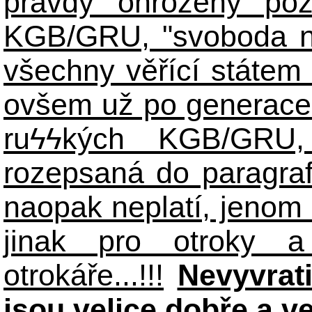
pravdy ohroženy poz
KGB/GRU, "svoboda n
všechny věřící státem 
ovšem už po generace
ruϟϟkých KGB/GR
rozepsaná do paragraf
naopak neplatí, jenom
jinak pro otroky a
otrokáře...!!!
Nevyvrat
jsou velice dobře a v