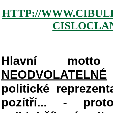
HTTP://WWW.CIBUL
CISLOCLAN
Hlavní mot
NEODVOLATELNÉ
politické reprezent
pozítří... - pr