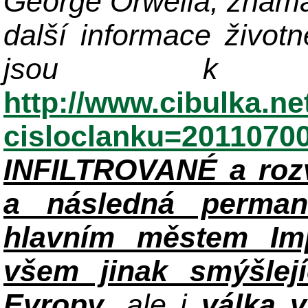
George Orwella, známá
další informace život
jsou k di
http://www.cibulka.ne
cisloclanku=2011070
INFILTROVANÉ a roz
a následná perman
hlavním městem Im
všem jinak smýšlej
Evropy
, ale i
válka 