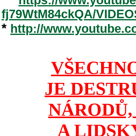
fj79WtM84ckQA/VIDEO
*
http://www.youtube.
VŠECHNO
JE DESTR
NÁRODŮ, 
A LIDSK