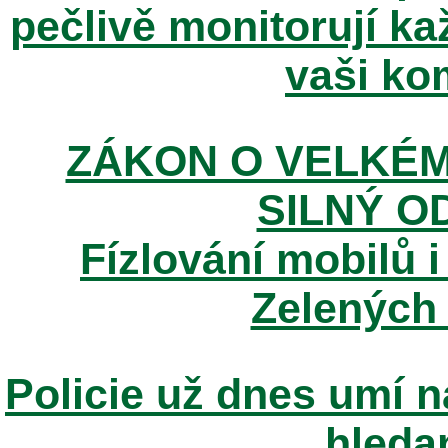
pečlivě monitorují k
vaši kom
ZÁKON O VELKÉM
SILNÝ O
Fízlování mobilů i
Zelených
Policie už dnes umí n
hleda