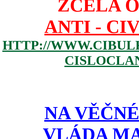
ZCELA 
ANTI - CI
HTTP://WWW.CIBUL
CISLOCLAN
NA VĚČNÉ
VLÁDA M