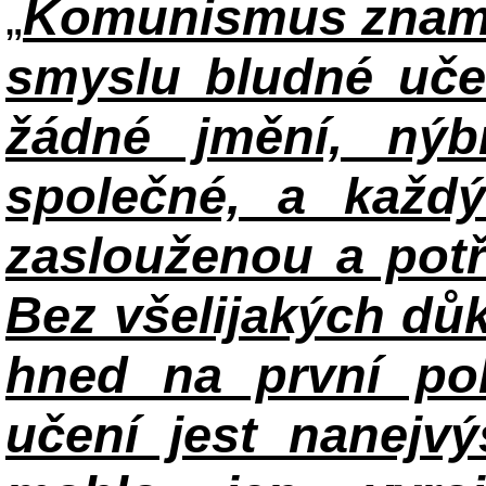
„
Komunismus zname
smyslu bludné uče
žádné jmění, ný
společné, a každ
zaslouženou a potř
Bez všelijakých důk
hned na první po
učení jest nanejv