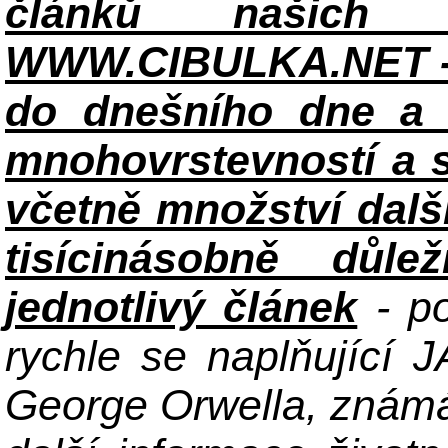
článků našich i
WWW.CIBULKA.NET - 
do dnešního dne a h
mnohovrstevností a 
včetně množství dalš
tisícinásobně důle
jednotlivý článek
- po
rychle se naplňující
George Orwella, známá