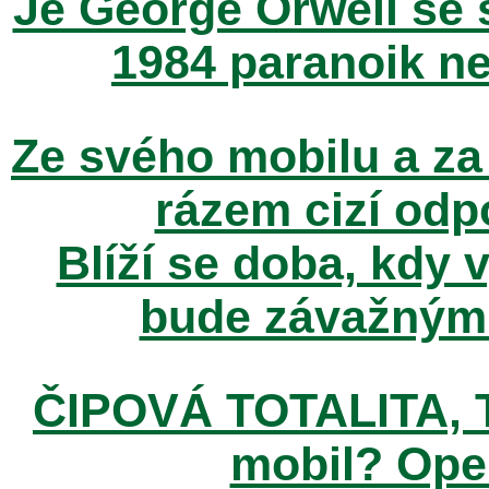
Je George Orwell se
1984 paranoik ne
Ze svého mobilu a za
rázem cizí odp
Blíží se doba, kdy 
bude závažným t
ČIPOVÁ TOTALITA, T
mobil? Ope