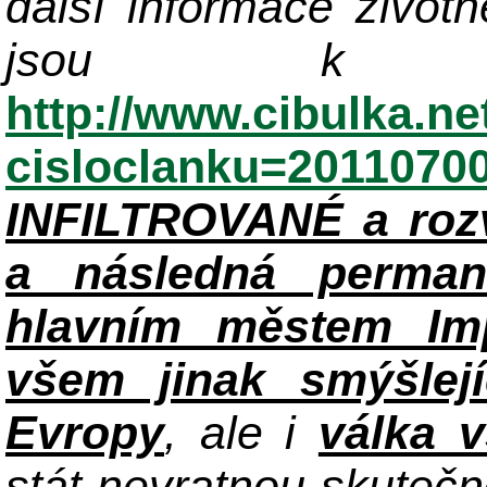
další informace život
jsou k di
http://www.cibulka.ne
cisloclanku=2011070
INFILTROVANÉ a roz
a následná perman
hlavním městem Im
všem jinak smýšlej
Evropy
, ale i
válka 
stát nevratnou skuteč