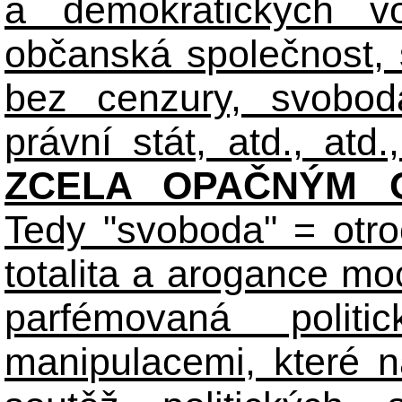
a demokratických volb
občanská společnost,
bez cenzury, svobod
právní stát, atd., atd.,
ZCELA OPAČNÝM O
Tedy "svoboda" = otro
totalita a arogance m
parfémovaná polit
manipulacemi, které n