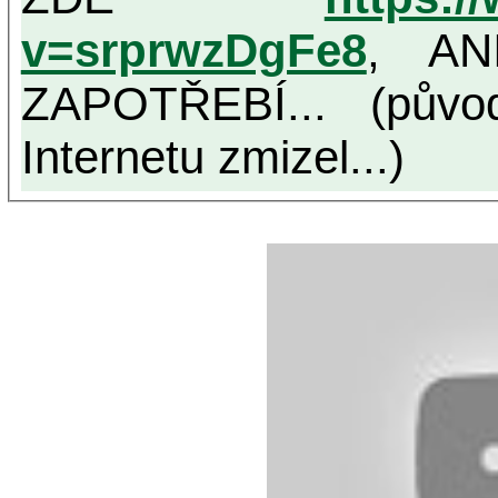
v=srprwzDgFe8
, AN
ZAPOTŘEBÍ... (půvo
Internetu zmizel...)