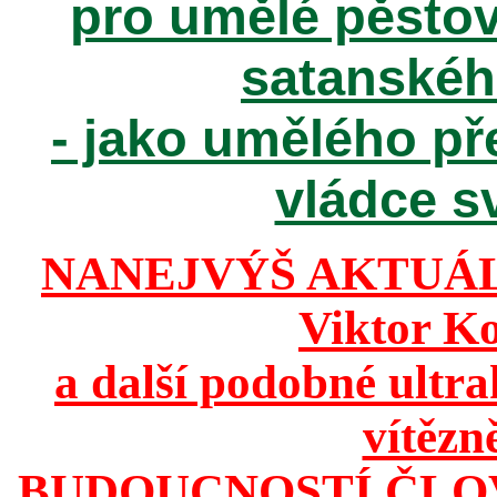
pro umělé pěstov
satanské
- jako umělého př
vládce sv
NANEJVÝŠ AKTUÁ
Viktor K
a další podobné ultr
vítězn
BUDOUCNOSTÍ ČLO