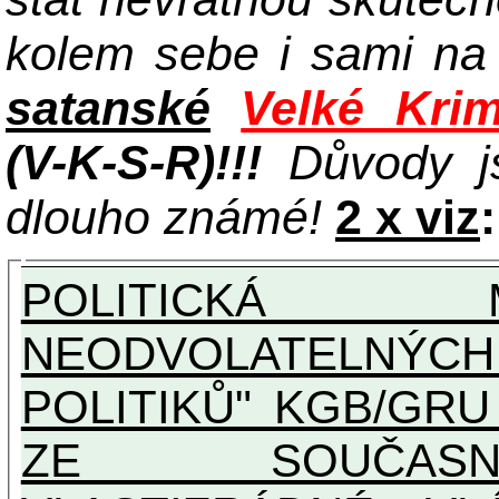
kolem sebe i sami n
satanské
Velké Krim
(V-K-S-R)!!!
Důvody j
dlouho známé!
2 x viz
:
POLITICKÁ 
NEODVOLATELNÝC
POLITIKŮ" KGB/GRU A UNI
ZE SOUČASNO