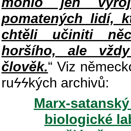
mohlo jen vyroj
pomatených lidí, k
chtěli učiniti 
horšího, ale vžd
člověk.
“ Viz německ
ru
ϟϟ
kých archivů:
Marx-satanský 
biologické la