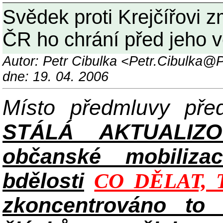
Svědek proti Krejčířovi zm
ČR ho chrání před jeho věři
Autor: Petr Cibulka <Petr.Cibulka
dne: 19. 04. 2006
Místo předmluvy př
STÁLÁ AKTUALIZ
občanské mobilizac
bdělosti
CO DĚLAT, 
zkoncentrováno to n