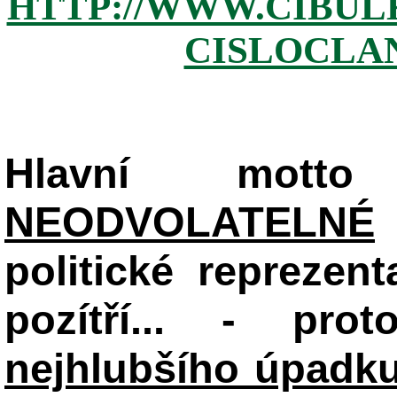
HTTP://WWW.CIBUL
CISLOCLAN
Hlavní mot
NEODVOLATELNÉ
politické reprezent
pozítří... - pr
nejhlubšího úpadku