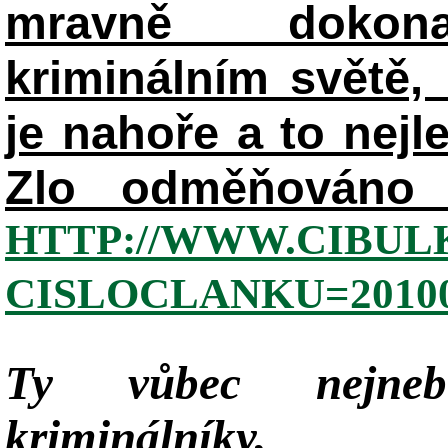
mravně dokon
kriminálním světě, 
je nahoře a to nejl
Zlo odměňováno 
HTTP://WWW.CIBUL
CISLOCLANKU=20100
Ty vůbec nejneb
kriminálníky,