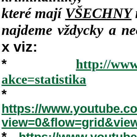
které mají
VŠECHNY
najdeme vždycky a neo
x viz:
*
http://www
akce=statistika
*
https://www.youtube.
view=0&flow=grid&vie
*
https://www.youtub