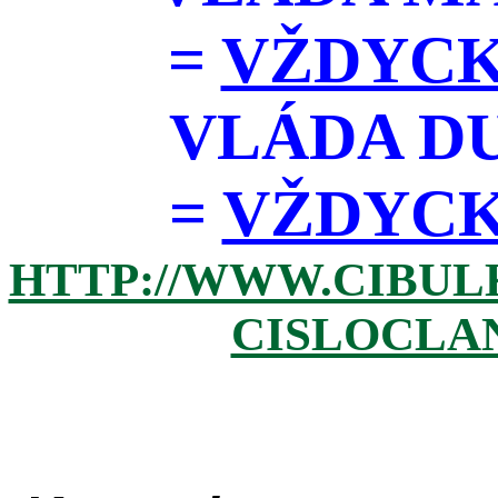
=
VŽDYCK
VLÁDA D
=
VŽDYCKY 
HTTP://WWW.CIBUL
CISLOCLAN