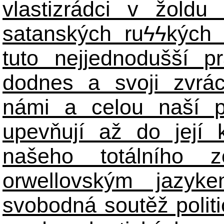
vlastizrádci v žoldu 
satanských ru
ϟϟ
kých 
tuto nejjednodušší p
dodnes a svoji zvrá
námi a celou naší p
upevňují až do její 
našeho totálního zo
orwellovským jazyk
svobodná soutěž polit