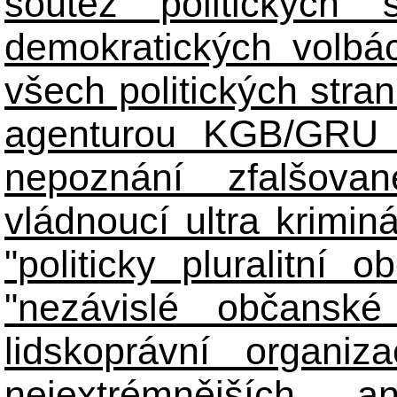
soutěž politických
demokratických volbác
všech politických stran
agenturou KGB/GRU 
nepoznání zfalšova
vládnoucí ultra kriminá
"politicky pluralitní 
"nezávislé občanské 
lidskoprávní organiz
nejextrémnějších ant