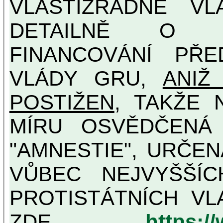
VLASTIZRÁDNÉ V
DETAILNĚ O U
FINANCOVÁNÍ PŘE
VLÁDY GRU,
ANIŽ
POSTIŽEN
, TAKŽE 
MÍRU OSVĚDČENÁ VLASTIZRÁDNÁ ČESKÁ
"AMNESTIE", URČE
VŮBEC NEJVYŠŠÍCH PROTINÁRODNÍCH A
PROTISTÁTNÍCH VL
ZDE
https:/