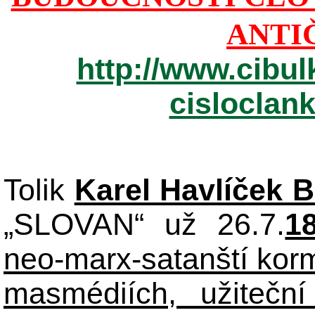
ANTI
http://www.cibul
cisloclan
Tolik
Karel Havlíček 
„SLOVAN“ už 26.7.
1
neo-marx-satanští korm
masmédiích, užiteční