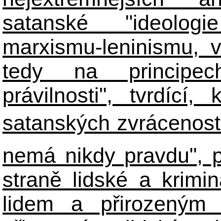
satanské "ideologie
marxismu-leninismu, v
tedy na principech 
právilnosti", tvrdící
satanských zvráceností
nemá nikdy pravdu", 
straně lidské a krimi
lidem a přirozeným