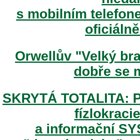
s mobilním telefone
oficiáln
Orwellův "Velký brat
dobře se m
SKRYTÁ TOTALITA: Pos
fízlokracie
a informační SY