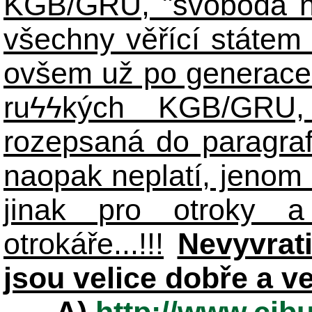
KGB/GRU, "svoboda n
všechny věřící státem 
ovšem už po generace
ruϟϟkých KGB/GR
rozepsaná do paragraf
naopak neplatí, jenom
jinak pro otroky a
otrokáře...!!!
Nevyvrat
jsou velice dobře a v