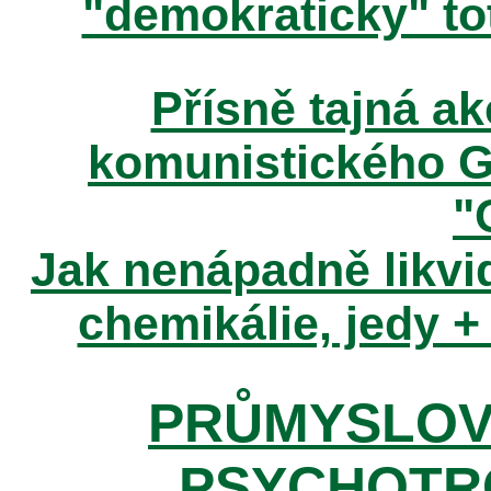
"demokraticky" tot
Přísně tajná 
komunistického 
"
Jak nenápadně likvid
chemikálie, jedy +
PRŮMYSLOV
PSYCHOTR