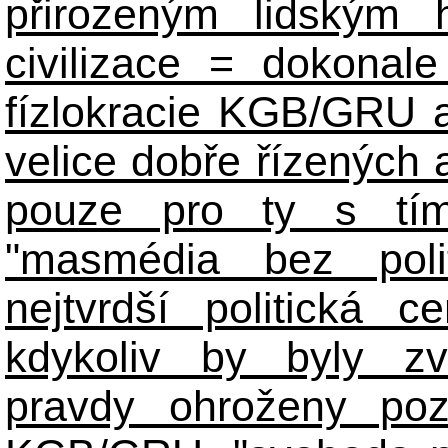
přirozeným lidským 
civilizace = dokonale 
fízlokracie KGB/GRU a 
velice dobře řízených 
pouze pro ty s tím
"masmédia bez poli
nejtvrdší politická c
kdykoliv by byly zv
pravdy ohroženy poz