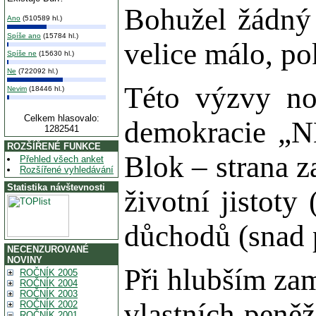
Bohužel žádný z
Ano
(510589 hl.)
Spíše ano
(15784 hl.)
velice málo, po
Spíše ne
(15630 hl.)
Ne
(722092 hl.)
Této výzvy no
Nevim
(18446 hl.)
Celkem hlasovalo:
demokracie 
1282541
ROZŠÍŘENÉ FUNKCE
Blok – stran
Přehled všech anket
Rozšířené vyhledávání
Statistika návštevnosti
životní jistot
důchodů (snad p
NECENZUROVANÉ
NOVINY
Při hlubším za
ROČNÍK 2005
ROČNÍK 2004
ROČNÍK 2003
vlastních peněž
ROČNÍK 2002
ROČNÍK 2001