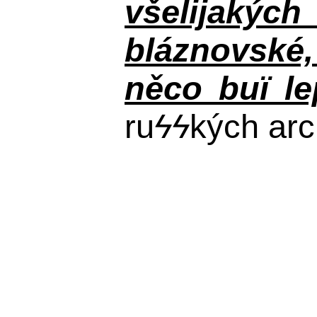
všelijakýc
bláznovské, 
něco buï le
ru
ϟϟ
kých arc