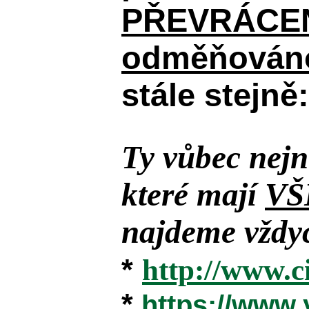
PŘEVRÁCENÉM
odměňováno
stále stejně:
Ty vůbec nejn
které mají
VŠ
najdeme vždyc
*
http://www.c
*
https://www