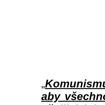
„
Komunismus
aby všechno