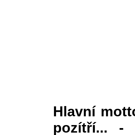
Hlavní mot
pozítří... 