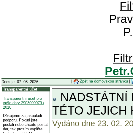
Fi
Prav
P
Fil
Petr
|
Zpět na domovskou stránku
|
Dnes je: 07. 08. 2026
Transparentní účet
NADSTÁTNÍ 
Transparentní účet pro
vaše dary 2903099979 /
TÉTO JEJICH
2010
Děkujeme za jakoukoli
podporu. Pokud jste
Vydáno dne 23. 02. 20
poslali nebo chcete poslat
dar, tak prosím vyplňte