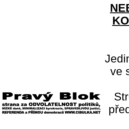
NE
KO
Jedi
ve 
St
pře