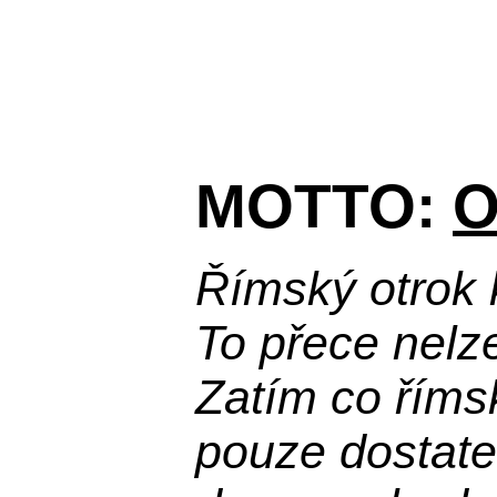
MOTTO:
O
Římský otrok 
To přece nelz
Zatím co říms
pouze dostatek