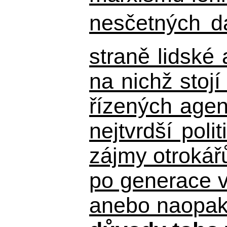
nesčetných d
straně lidské
na nichž stojí
řízených agen
nejtvrdší pol
zájmy otrokář
po generace 
anebo naopak n