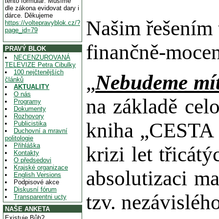
tento formulář. Musíme
dle zákona evidovat dary i
dárce. Děkujeme
Našim řešením 
https://voltepravyblok.cz/?
page_id=79
finančně-mocen
PRAVÝ BLOK
NECENZUROVANÁ
TELEVIZE Petra Cibulky
100 nejčtenějších
„
Nebudeme mít 
článků
AKTUALITY
O nás
na základě cel
Programy
Dokumenty
Rozhovory
kniha „CESTA 
Publicistika
Duchovní a mravní
politologie
Přihláška
krizi let třicá
Kontakty
O předsedovi
Krajské organizace
absolutizaci m
English Versions
Podpisové akce
Diskusní fórum
tzv. nezávislé
Transparentni ucty
NAŠE ANKETA
Existuje Bůh?