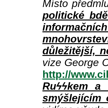
Místo předml
politické bdě
informačníc
mnohovrstev
důležitější, 
vize George O
http://www.c
Ruϟϟkem a n
smýšlejícím