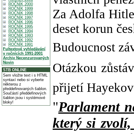
ROČNÍK 2000
ROČNÍK 1999
Za Adolfa Hitl
ROČNÍK 1998
ROČNÍK 1997
ROČNÍK 1996
deset korun čes
ROČNÍK 1995
ROČNÍK 1994
ROČNÍK 1993
ROČNÍK 1992
Budoucnost závi
ROČNÍK 1991
Fultextové vyhledávání
v ročnících 1991-2001
Archiv Necenzurovaných
Novin
Otázkou zůstáv
STB ONLINE
Sem vložte text i s HTML
syntaxí nebo si vyberte
přijetí Hayekov
některou z
předdefinovaných šablon.
Součástí předdefinových
šablon jsou i systémové
"
Parlament ne
bloky!
který si zvol