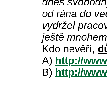
dnes svobodn
od rána do več
vydržel praco
ještě mnohem 
Kdo nevěří,
d
A)
http://www
B)
http://www