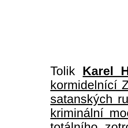
Tolik
Karel 
kormidelnící Z
satanských r
kriminální m
totálního zo