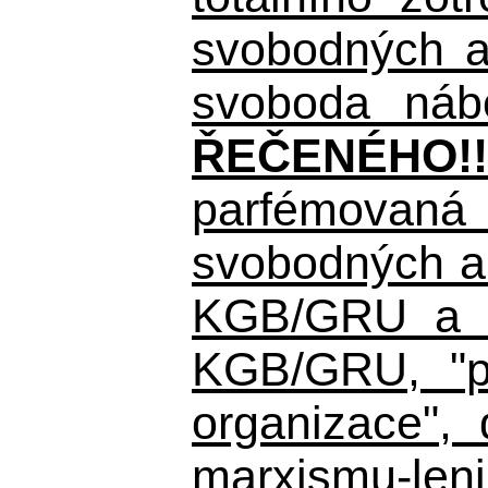
svobodných a 
svoboda nábo
ŘEČENÉHO!!
parfémovaná 
svobodných a 
KGB/GRU a ná
KGB/GRU,
"po
organizace", 
marxismu-leni