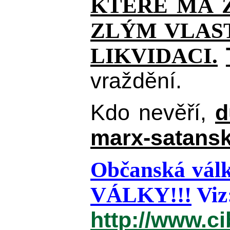
KTERÉ MÁ Z
ZLÝM VLAST
LIKVIDACI.
vraždění.
Kdo nevěří,
d
marx-satansk
Občanská válk
VÁLKY!!!
Viz
http://www.c