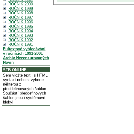
ROČNÍK 2000
ROČNÍK 1999
ROČNÍK 1998
ROČNÍK 1997
ROČNÍK 1996
ROČNÍK 1995
ROČNÍK 1994
ROČNÍK 1993
ROČNÍK 1992
ROČNÍK 1991
Fultextové vyhledávání
v ročnících 1991-2001
Archiv Necenzurovaných
Novin
STB ONLINE
Sem vložte text i s HTML
syntaxí nebo si vyberte
některou z
předdefinovaných šablon.
Součástí předdefinových
šablon jsou i systémové
bloky!