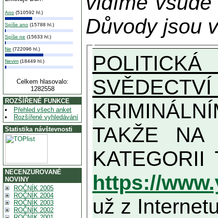
vidíme všude
Ano
(510592 hl.)
Důvody jsou v
Spíše ano
(15788 hl.)
Spíše ne
(15633 hl.)
Ne
(722096 hl.)
POLITICKÁ
Nevim
(18449 hl.)
SVĚDECTVÍ
Celkem hlasovalo:
1282558
ROZŠÍŘENÉ FUNKCE
KRIMINÁLN
Přehled všech anket
Rozšířené vyhledávání
TAKŽE NA MAXIMÁLNÍ MOŽN
Statistika návštevnosti
NECENZUROVANÉ
https://www
NOVINY
ROČNÍK 2005
ROČNÍK 2004
už z Internetu
ROČNÍK 2003
ROČNÍK 2002
ROČNÍK 2001