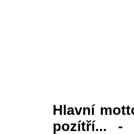
Hlavní mot
pozítří... 