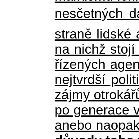
nesčetných d
straně lidské
na nichž stojí
řízených agen
nejtvrdší pol
zájmy otrokář
po generace 
anebo naopak n