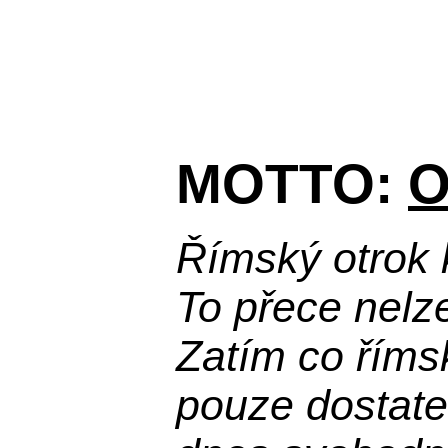
MOTTO:
O
Římský otrok 
To přece nelz
Zatím co říms
pouze dostatek