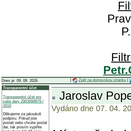
Fi
Prav
P
Fil
Petr
|
Zpět na domovskou stránku
|
Dnes je: 09. 08. 2026
Transparentní účet
Jaroslav Pope
Transparentní účet pro
vaše dary 2903099979 /
2010
Vydáno dne 07. 04. 20
Děkujeme za jakoukoli
podporu. Pokud jste
poslali nebo chcete poslat
dar, tak prosím vyplňte