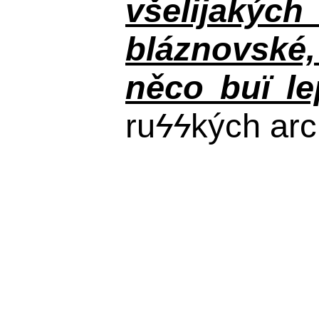
všelijakýc
bláznovské, 
něco buï le
ru
ϟϟ
kých arc