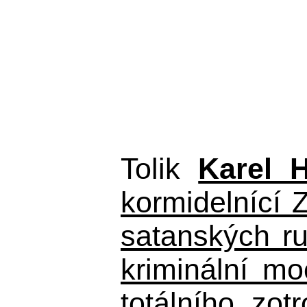
Tolik
Karel 
kormidelnící Z
satanských r
kriminální m
totálního zo