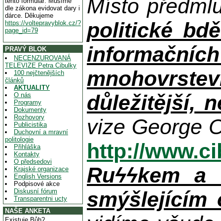
Místo předml
tento formulář. Musíme
dle zákona evidovat dary i
dárce. Děkujeme
politické bdě
https://voltepravyblok.cz/?
page_id=79
informačníc
PRAVÝ BLOK
NECENZUROVANÁ
TELEVIZE Petra Cibulky
mnohovrstev
100 nejčtenějších
článků
AKTUALITY
důležitější, 
O nás
Programy
Dokumenty
Rozhovory
vize George O
Publicistika
Duchovní a mravní
politologie
http://www.c
Přihláška
Kontakty
O předsedovi
Ruϟϟkem a n
Krajské organizace
English Versions
Podpisové akce
Diskusní fórum
smýšlejícím
Transparentni ucty
NAŠE ANKETA
Existuje Bůh?