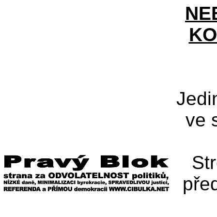
NE
KO
Jedi
ve 
St
pře