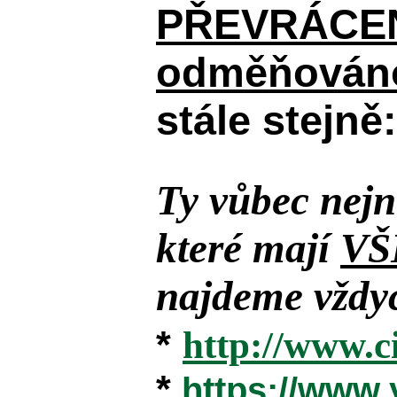
PŘEVRÁCENÉM
odměňováno
stále stejně:
Ty vůbec nejn
které mají
VŠ
najdeme vždyc
*
http://www.c
*
https://www