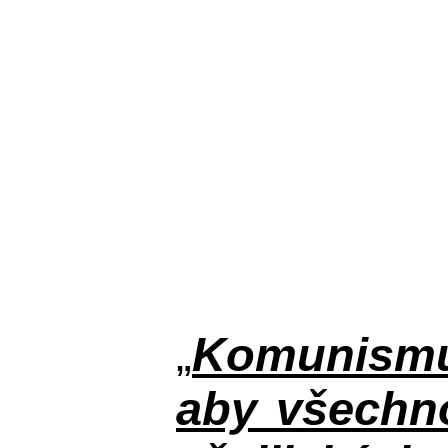
„
Komunismus
aby všechno