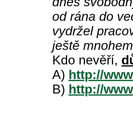
dnes svobodn
od rána do več
vydržel praco
ještě mnohem 
Kdo nevěří,
d
A)
http://www
B)
http://www