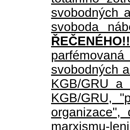
svobodných a 
svoboda nábo
ŘEČENÉHO!!
parfémovaná 
svobodných a 
KGB/GRU a ná
KGB/GRU,
"po
organizace", 
marxismu-leni