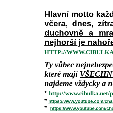
Hlavní motto kaž
včera, dnes, zítr
duchovně a mra
nejhorší je nahoř
HTTP://WWW.CIBULKA
Ty vůbec nejnebezpe
které mají
VŠECHN
najdeme vždycky a ne
*
http://www.cibulka.net/p
*
https://www.youtube.com/ch
*
https://www.youtube.com/c