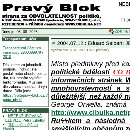
NEBL
Filt
|
Zpět na 
Dnes je: 08. 08. 2026
Transparentní účet
2004.07.12.: Eduard Seibert:
Transparentní účet pro
Vydáno dne 04. 06. 2005 (7659 přečtení)
vaše dary 2903099979 /
2010
Místo předmluvy před k
Děkujeme za jakoukoli
podporu. Pokud jste
politické bdělosti
CO D
poslali nebo chcete poslat
dar, tak prosím vyplňte
informačních stránek 
tento formulář. Musíme
mnohovrstevností a s
dle zákona evidovat dary i
dárce. Děkujeme
důležitější, než každý n
https://voltepravyblok.cz/?
page_id=79
George Orwella, známá 
PRAVÝ BLOK
http://www.cibulka.net
NECENZUROVANÁ
Ruϟϟkem a následná 
TELEVIZE Petra Cibulky
100 nejčtenějších
smýšlejícím občanům z
článků