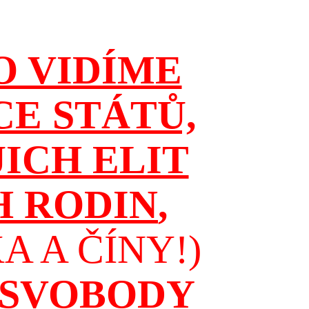
O VIDÍME
CE STÁTŮ,
JICH ELIT
H RODIN
,
 A ČÍNY!)
 SVOBODY