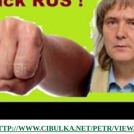
TTP://WWW.CIBULKA.NET/PETR/VIEW