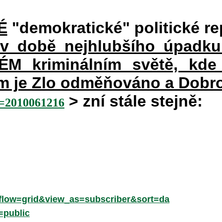
É
"demokratické" politické re
 v době nejhlubšího úpadku
 kriminálním světě, kde 
rém je Zlo odměňováno a Dobr
> zní stále stejně:
2010061216
low=grid&view_as=subscriber&sort=da
=public