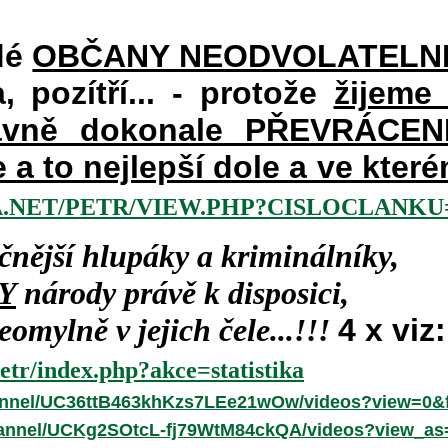
dé
OBČANY NEODVOLATELN
a, pozítří... - protože
žijeme
vně dokonale PŘEVRÁCENÉM
e a to nejlepší dole a ve kte
.NET/PETR/VIEW.PHP?CISLOCLANKU=
čnější hlupáky a kriminálníky,
Y
národy právě k disposici,
omylně v jejich čele...!!!
4 x viz:
etr/index.php?akce=statistika
annel/UC36ttB463khKzs7LEe21wOw/videos?view=0&f
hannel/UCKg2SOtcL-fj79WtM84ckQA/videos?view_as