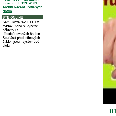
v ročnících 1991-2001
Archiv Necenzurovaných
Novin
STB ONLINE
Sem vložte text i s HTML
syntaxí nebo si vyberte
některou z
předdefinovaných šablon.
Součástí předdefinových
šablon jsou i systémové
bloky!
H