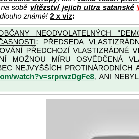
i na sobě
vítězství jejich ultra satanské
e dlouho známé!
2 x viz
:
OBČANY NEODVOLATELNÝCH "DEMO
ČASNOSTI
: PŘEDSEDA VLASTIZRÁDNÉ VLÁD
COVÁNÍ PŘEDCHOZÍ VLASTIZRÁDNÉ 
LASTIZRÁDNÁ ČESKÁ "AMNESTIE", URČENÁ PRO
KATEGORII TĚCH VŮBEC NEJVYŠŠÍCH PRO
.com/watch?v=srprwzDgFe8
, ANI NEBYL