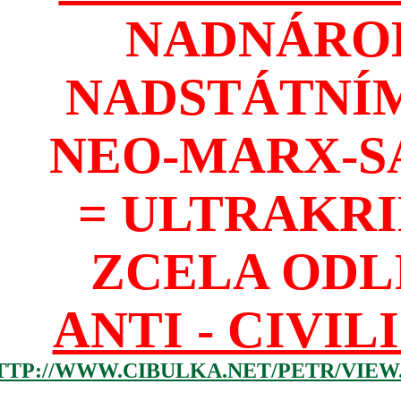
NADNÁROD
NADSTÁTNÍM
NEO-MARX-S
= ULTRAKR
ZCELA ODL
ANTI - CIVIL
TTP://WWW.CIBULKA.NET/PETR/VIEW