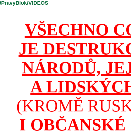
r/PravyBlok/VIDEOS
VŠECHNO C
JE DESTRUK
NÁRODŮ, JE
A LIDSKÝC
(KROMĚ RUSKA
I OBČANSKÉ