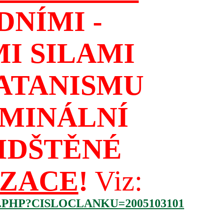
NÍMI -
I SILAMI
ATANISMU
IMINÁLNÍ
IDŠTĚNÉ
IZACE
!
Viz:
.PHP?CISLOCLANKU=2005103101