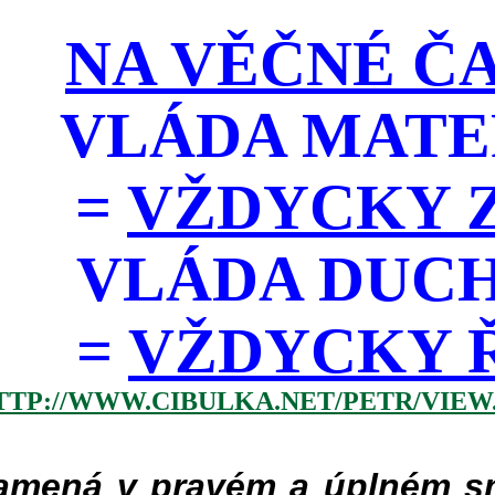
NA VĚČNÉ ČA
VLÁDA MATE
=
VŽDYCKY Z
VLÁDA DUC
=
VŽDYCKY ŘÁD
TTP://WWW.CIBULKA.NET/PETR/VIEW
mená v pravém a úplném smy