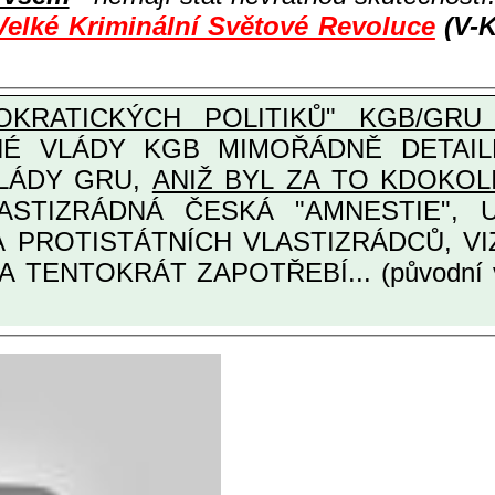
Velké Kriminální Světové Revoluce
(V-K
KRATICKÝCH POLITIKŮ" KGB/GRU 
Y KGB MIMOŘÁDNĚ DETAILNĚ O ULTRA
VLÁDY GRU,
ANIŽ BYL ZA TO KDOKOL
TINÁRODNÍCH A PROTISTÁTNÍCH VLASTIZRÁDCŮ
A TENTOKRÁT ZAPOTŘEBÍ... (původní 