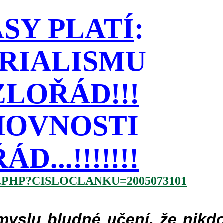
SY PLATÍ
:
RIALISMU
LOŘÁD!!!
HOVNOSTI
...!!!!!!!
.PHP?CISLOCLANKU=2005073101
slu bludné učení, že nikdo