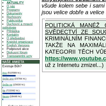
AKTUALITY
všude kolem sebe i sam
O nás
Programy
jsou velice dobře a velic
Dokumenty
Rozhovory
Publicistika
POLITICKÁ MANÉŽ 
Duchovní a mravní
politologie
SVĚDECTVÍ ZE SOU
Přihláška
Kontakty
KRIMINÁLNÍM FINAN
O předsedovi
Krajské organizace
TAKŽE NA MAXIMÁLNÍ MOŽNOU MÍRU OSVĚDČENÁ V
English Versions
Podpisové akce
Diskusní fórum
Transparentni ucty
https://www.youtube
NAŠE ANKETA
už z Internetu zmizel...)
Existuje Bůh?
Ano
(510589 hl.)
Spíše ano
(15784 hl.)
Spíše ne
(15630 hl.)
Ne
(722092 hl.)
Nevim
(18446 hl.)