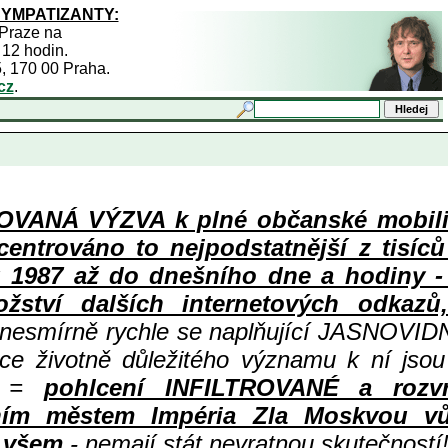
SYMPATIZANTY:
 Praze na
 12 hodin.
5, 170 00 Praha.
cz
.
ANÁ VÝZVA k plné občanské mobiliza
centrováno to nejpodstatnější z tisíc
987 až do dnešního dne a hodiny - a
ství dalších internetových odkazů,
 nesmírně rychle se naplňující JASNOVID
ace životně důležitého významu k ní jsou
=
pohlcení INFILTROVANÉ a rozv
ním městem Impéria Zla Moskvou vů
i všem
- nemají stát nevratnou skutečností