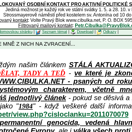
OKOVANÝ OSOBNÍ KONTAKT PRO AKTIVNÍ POLITICKÉ 
Jediná možnost je každý rok ve státní svátky 1. 5. a 28. 10. v
Strossmayerově náměstí před kostelem sv. Antonína od 10 do
rovaný kontakt
: Volte Pravý Blok www.cibulka.net, P. O. BOX 59
Filtrovaný mailový kontakt
:
Petr.Cibulka@PravyBlok.
domovskou stránku
|
Seznam témat
|
Download
|
Odkazy
|
 JE MNĚ Z NICH NA ZVRACENÍ...
aždým našim článkem
STÁLÁ AKTUALIZOV
-
ve které je zkon
ĚLAT, TADY A TEĎ
WWW.CIBULKA.NET - psaných od roku 1
ystémovým charakterem, včetně množ
áš jednotlivý článek
- pokud se děsivá a
jako "
" - když veškeré další inform
1984
/petr/view.php?cisloclanku=2011070079
permanentní genocida, vedená hlav
otročené Evropy
, ale i
válka všech prot