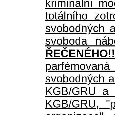
kriminální m
totálního zo
svobodných a 
svoboda nábo
ŘEČENÉHO!!
parfémovaná 
svobodných a 
KGB/GRU a ná
KGB/GRU,
"po