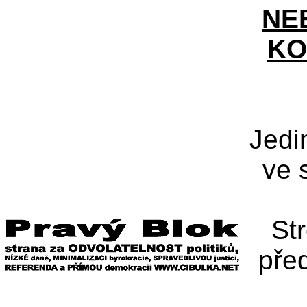
NE
KO
Jedi
ve 
St
pře