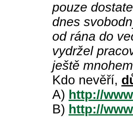
pouze dostatek
dnes svobodn
od rána do več
vydržel praco
ještě mnohem 
Kdo nevěří,
d
A)
http://www
B)
http://www