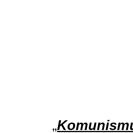
„
Komunismus