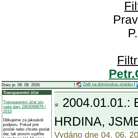
Fi
Prav
P
Fil
Petr
|
Zpět na domovskou stránku
|
Dnes je: 08. 08. 2026
Transparentní účet
2004.01.01.
Transparentní účet pro
vaše dary 2903099979 /
2010
HRDINA, JSM
Děkujeme za jakoukoli
podporu. Pokud jste
poslali nebo chcete poslat
Vydáno dne 04. 06. 20
dar, tak prosím vyplňte