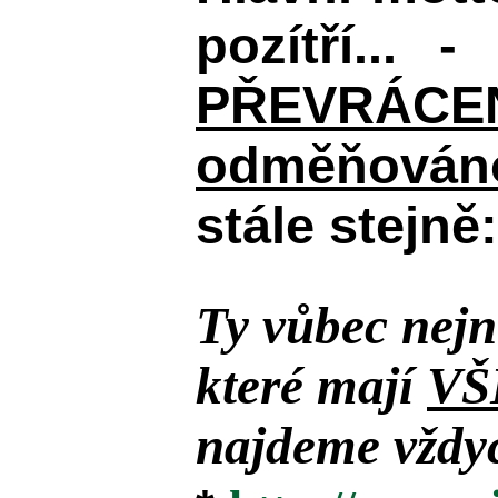
pozítří... 
PŘEVRÁCENÉM
odměňováno
stále stejně:
Ty vůbec nejn
které mají
VŠ
najdeme vždyc