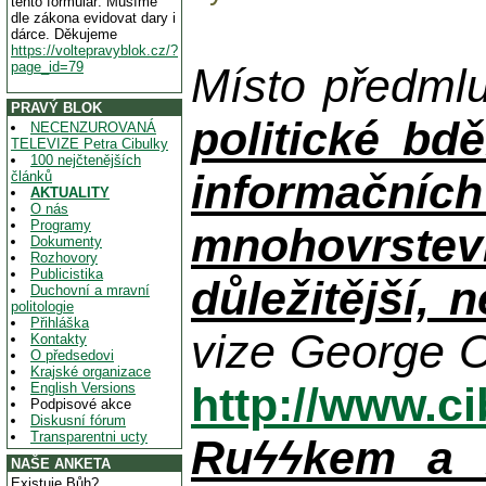
tento formulář. Musíme
dle zákona evidovat dary i
dárce. Děkujeme
https://voltepravyblok.cz/?
page_id=79
Místo předml
PRAVÝ BLOK
politické bdě
NECENZUROVANÁ
TELEVIZE Petra Cibulky
100 nejčtenějších
informačníc
článků
AKTUALITY
O nás
Programy
mnohovrstev
Dokumenty
Rozhovory
Publicistika
důležitější, 
Duchovní a mravní
politologie
Přihláška
vize George O
Kontakty
O předsedovi
Krajské organizace
http://www.c
English Versions
Podpisové akce
Diskusní fórum
Transparentni ucty
Ruϟϟkem a n
NAŠE ANKETA
Existuje Bůh?