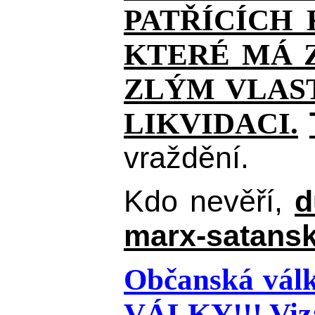
PATŘÍCÍCH
KTERÉ MÁ Z
ZLÝM VLAST
LIKVIDACI.
vraždění.
Kdo nevěří,
d
marx-satansk
Občanská válk
VÁLKY!!!
Viz