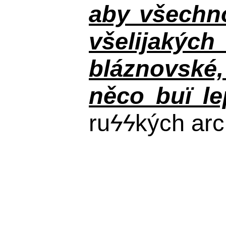
aby všechno
všelijakýc
bláznovské, 
něco buï le
ru
ϟϟ
kých arc