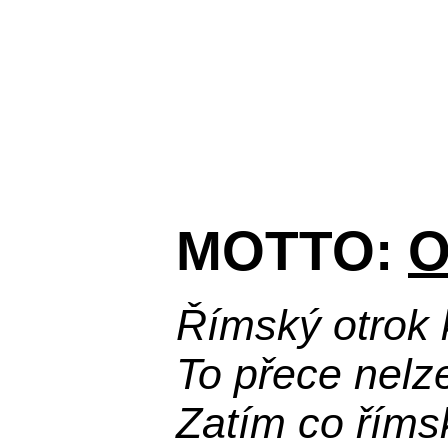
MOTTO:
O
Římský otrok 
To přece nelz
Zatím co říms