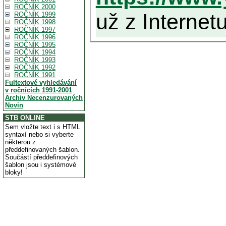
ROČNÍK 2000
už z Internetu
ROČNÍK 1999
ROČNÍK 1998
ROČNÍK 1997
ROČNÍK 1996
ROČNÍK 1995
ROČNÍK 1994
ROČNÍK 1993
ROČNÍK 1992
ROČNÍK 1991
Fultextové vyhledávání
v ročnících 1991-2001
Archiv Necenzurovaných
Novin
STB ONLINE
Sem vložte text i s HTML
syntaxí nebo si vyberte
některou z
předdefinovaných šablon.
Součástí předdefinových
šablon jsou i systémové
bloky!