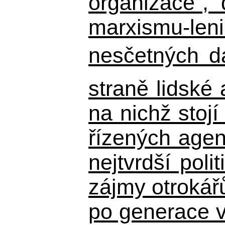
organizace", 
marxismu-leni
nesčetných d
straně lidské
na nichž stojí
řízených agen
nejtvrdší pol
zájmy otrokář
po generace 