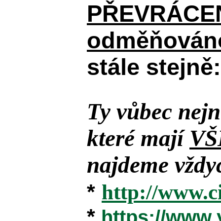
PŘEVRÁCENÉM
odměňováno
stále stejně:
Ty vůbec nejn
které mají
VŠ
najdeme vždyc
*
http://www.c
*
https://www