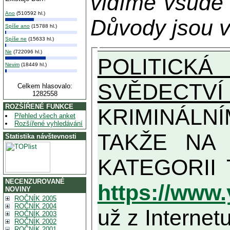
vidíme všude
Ano
(510592 hl.)
Důvody jsou v
Spíše ano
(15788 hl.)
Spíše ne
(15633 hl.)
Ne
(722096 hl.)
POLITICKÁ
Nevim
(18449 hl.)
SVĚDECTVÍ
Celkem hlasovalo:
1282558
ROZŠÍŘENÉ FUNKCE
KRIMINÁLN
Přehled všech anket
Rozšířené vyhledávání
TAKŽE NA MAXIMÁLNÍ MOŽN
Statistika návštevnosti
NECENZUROVANÉ
https://www
NOVINY
ROČNÍK 2005
ROČNÍK 2004
už z Internetu
ROČNÍK 2003
ROČNÍK 2002
ROČNÍK 2001