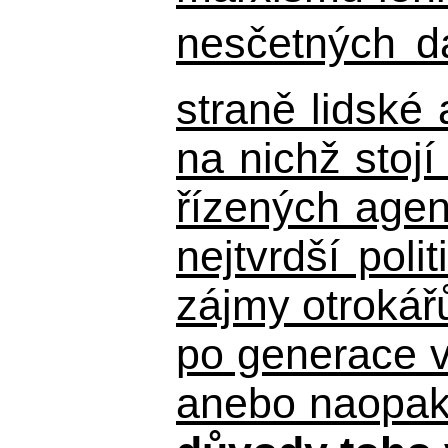
nesčetných d
straně lidské
na nichž stojí
řízených agen
nejtvrdší pol
zájmy otrokář
po generace 
anebo naopak n