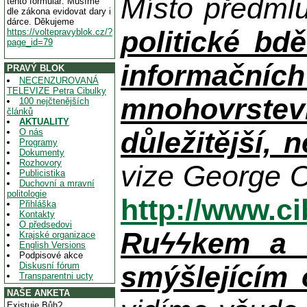
Místo předml
tento formulář. Musíme
dle zákona evidovat dary i
dárce. Děkujeme
politické bdě
https://voltepravyblok.cz/?
page_id=79
informačníc
PRAVÝ BLOK
NECENZUROVANÁ
TELEVIZE Petra Cibulky
mnohovrstev
100 nejčtenějších
článků
AKTUALITY
důležitější, 
O nás
Programy
Dokumenty
Rozhovory
vize George O
Publicistika
Duchovní a mravní
politologie
http://www.c
Přihláška
Kontakty
O předsedovi
Ruϟϟkem a n
Krajské organizace
English Versions
Podpisové akce
Diskusní fórum
smýšlejícím
Transparentni ucty
NAŠE ANKETA
Existuje Bůh?