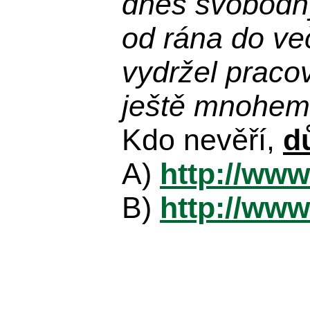
dnes svobodn
od rána do več
vydržel praco
ještě mnohem 
Kdo nevěří,
d
A)
http://www
B)
http://www