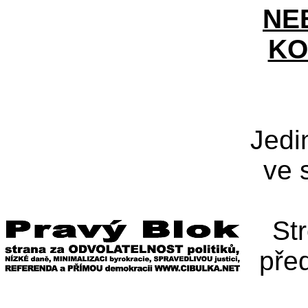
NE
KO
Jedi
ve 
St
pře