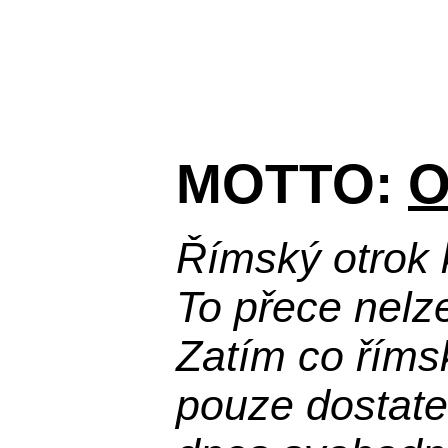
MOTTO:
O
Římský otrok 
To přece nelz
Zatím co říms
pouze dostatek