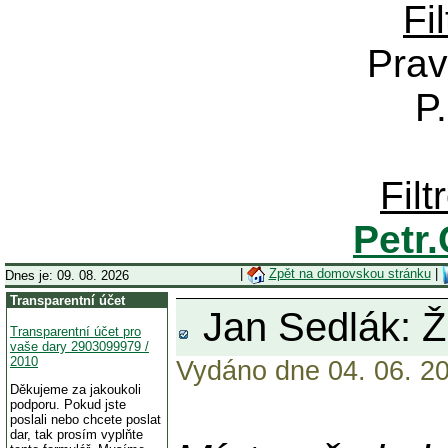
Fi
Prav
P
Fil
Petr
|
Zpět na domovskou stránku
|
Dnes je: 09. 08. 2026
Transparentní účet
Jan Sedlák: 
Transparentní účet pro
vaše dary 2903099979 /
2010
Vydáno dne 04. 06. 20
Děkujeme za jakoukoli
podporu. Pokud jste
poslali nebo chcete poslat
dar, tak prosím vyplňte