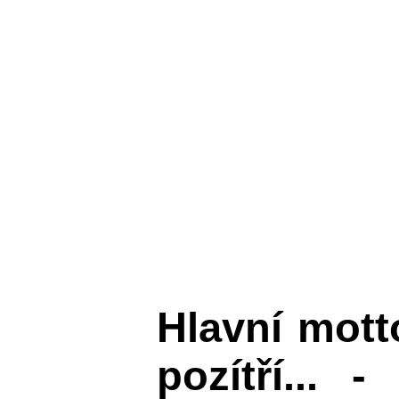
Hlavní mot
pozítří... 