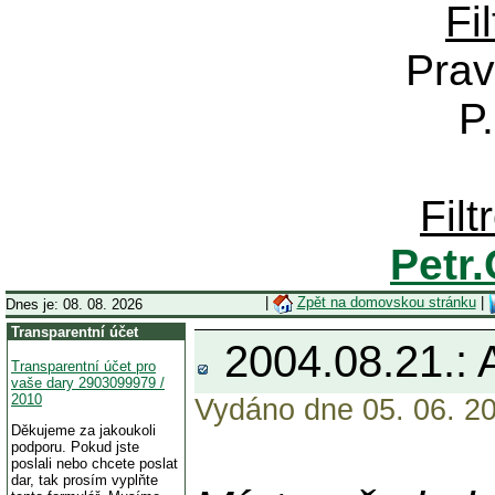
Fi
Prav
P
Fil
Petr
|
Zpět na domovskou stránku
|
Dnes je: 08. 08. 2026
Transparentní účet
2004.08.21.
Transparentní účet pro
vaše dary 2903099979 /
2010
Vydáno dne 05. 06. 20
Děkujeme za jakoukoli
podporu. Pokud jste
poslali nebo chcete poslat
dar, tak prosím vyplňte