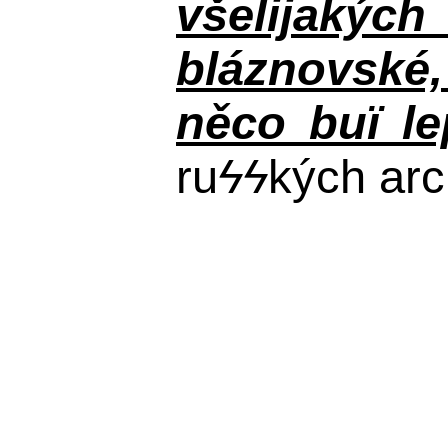
všelijakýc
bláznovské, 
něco buï le
ru
ϟϟ
kých arc