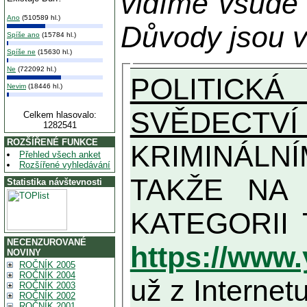
vidíme všude
Ano
(510589 hl.)
Důvody jsou v
Spíše ano
(15784 hl.)
Spíše ne
(15630 hl.)
Ne
(722092 hl.)
POLITICKÁ
Nevim
(18446 hl.)
SVĚDECTVÍ
Celkem hlasovalo:
1282541
ROZŠÍŘENÉ FUNKCE
KRIMINÁLN
Přehled všech anket
Rozšířené vyhledávání
TAKŽE NA MAXIMÁLNÍ MOŽN
Statistika návštevnosti
NECENZUROVANÉ
https://www
NOVINY
ROČNÍK 2005
ROČNÍK 2004
už z Internetu
ROČNÍK 2003
ROČNÍK 2002
ROČNÍK 2001