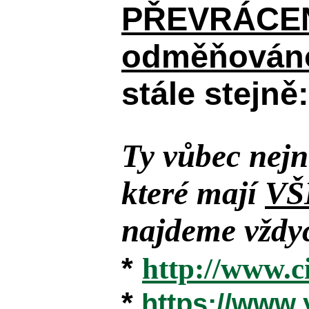
PŘEVRÁCENÉM
odměňováno
stále stejně:
Ty vůbec nejn
které mají
VŠ
najdeme vždyc
*
http://www.c
*
https://www