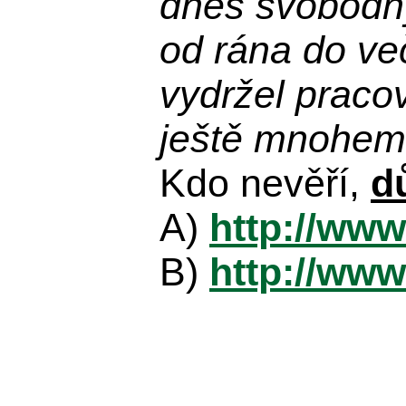
dnes svobodn
od rána do več
vydržel praco
ještě mnohem 
Kdo nevěří,
d
A)
http://www
B)
http://www