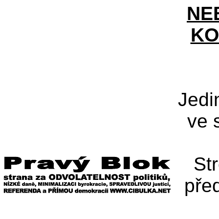
NE
KO
Jedi
ve 
St
pře