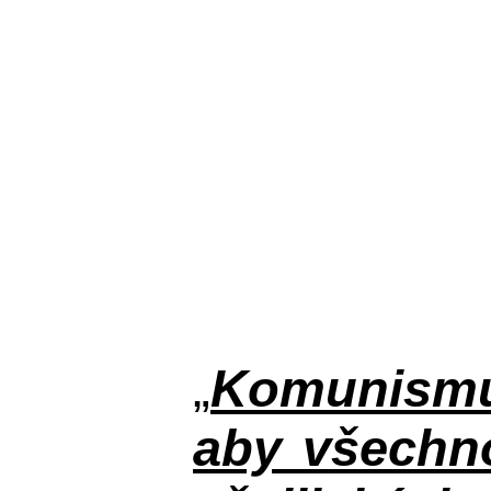
„
Komunismus
aby všechno