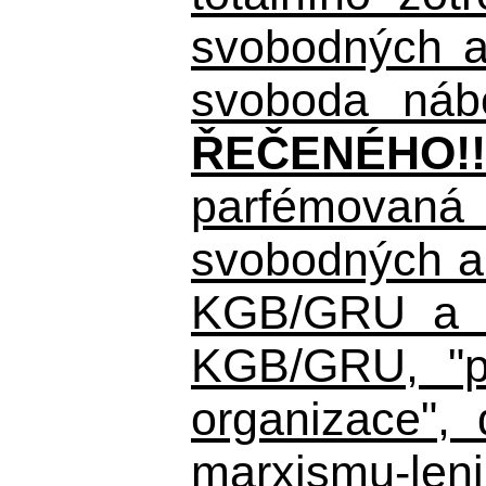
svobodných a 
svoboda nábo
ŘEČENÉHO!!
parfémovaná 
svobodných a 
KGB/GRU a ná
KGB/GRU,
"po
organizace", 
marxismu-leni