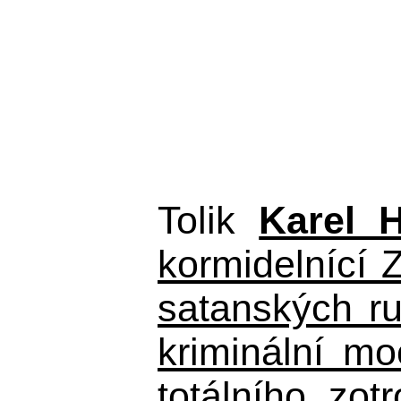
Tolik
Karel 
kormidelnící Z
satanských r
kriminální m
totálního zo