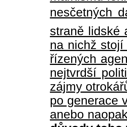
nesčetných d
straně lidské
na nichž stojí
řízených agen
nejtvrdší pol
zájmy otrokář
po generace 
anebo naopak n