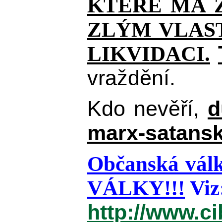
KTERÉ MÁ Z
ZLÝM VLAST
LIKVIDACI.
vraždění.
Kdo nevěří,
d
marx-satansk
Občanská válk
VÁLKY!!!
Viz
http://www.c