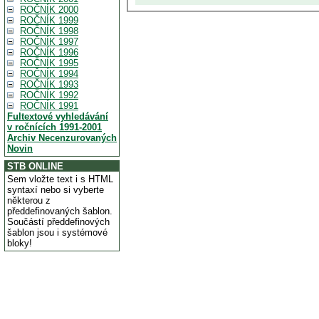
ROČNÍK 2000
ROČNÍK 1999
ROČNÍK 1998
ROČNÍK 1997
ROČNÍK 1996
ROČNÍK 1995
ROČNÍK 1994
ROČNÍK 1993
ROČNÍK 1992
ROČNÍK 1991
Fultextové vyhledávání
v ročnících 1991-2001
Archiv Necenzurovaných
Novin
STB ONLINE
Sem vložte text i s HTML
syntaxí nebo si vyberte
některou z
předdefinovaných šablon.
Součástí předdefinových
šablon jsou i systémové
bloky!