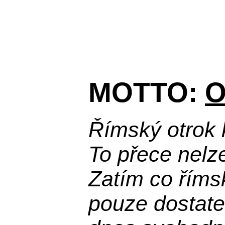
MOTTO:
O
Římský otrok 
To přece nelz
Zatím co říms
pouze dostatek