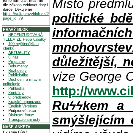
Místo předml
tento formulář. Musíme
dle zákona evidovat dary i
dárce. Děkujeme
politické bdě
https://voltepravyblok.cz/?
page_id=79
informačníc
PRAVÝ BLOK
NECENZUROVANÁ
TELEVIZE Petra Cibulky
mnohovrstev
100 nejčtenějších
článků
AKTUALITY
důležitější, 
O nás
Programy
Dokumenty
Rozhovory
vize George O
Publicistika
Duchovní a mravní
politologie
http://www.c
Přihláška
Kontakty
O předsedovi
Ruϟϟkem a n
Krajské organizace
English Versions
Podpisové akce
Diskusní fórum
smýšlejícím
Transparentni ucty
NAŠE ANKETA
Existuje Bůh?