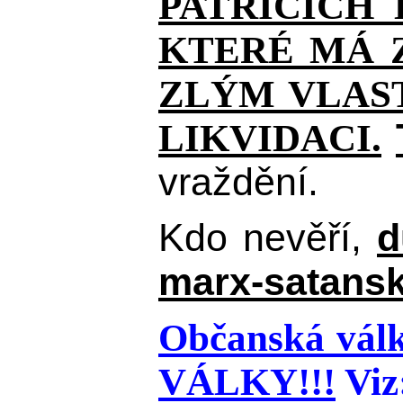
PATŘÍCÍCH
KTERÉ MÁ Z
ZLÝM VLAST
LIKVIDACI.
vraždění.
Kdo nevěří,
d
marx-satansk
Občanská válk
VÁLKY!!!
Viz