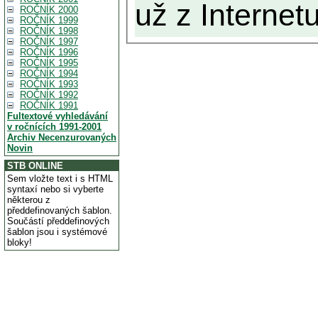
už z Internetu
ROČNÍK 2000
ROČNÍK 1999
ROČNÍK 1998
ROČNÍK 1997
ROČNÍK 1996
ROČNÍK 1995
ROČNÍK 1994
ROČNÍK 1993
ROČNÍK 1992
ROČNÍK 1991
Fultextové vyhledávání
v ročnících 1991-2001
Archiv Necenzurovaných
Novin
STB ONLINE
Sem vložte text i s HTML
syntaxí nebo si vyberte
některou z
předdefinovaných šablon.
Součástí předdefinových
šablon jsou i systémové
bloky!