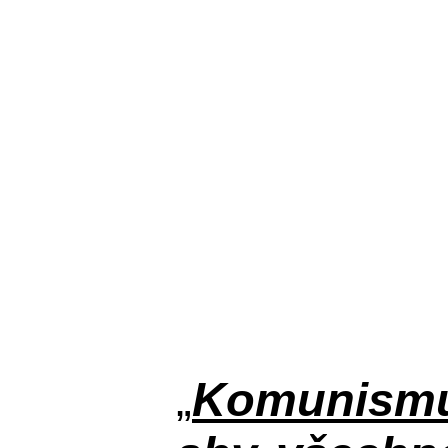
„
Komunismus