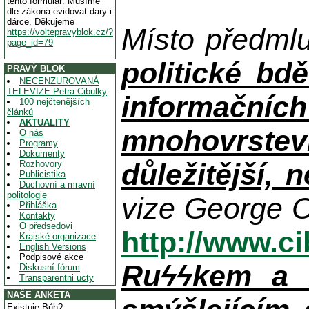
tento formulář. Musíme
dle zákona evidovat dary i
dárce. Děkujeme
Místo předml
https://voltepravyblok.cz/?
page_id=79
politické bdě
PRAVÝ BLOK
NECENZUROVANÁ
TELEVIZE Petra Cibulky
informačníc
100 nejčtenějších
článků
AKTUALITY
mnohovrstev
O nás
Programy
Dokumenty
důležitější, 
Rozhovory
Publicistika
Duchovní a mravní
politologie
vize George O
Přihláška
Kontakty
O předsedovi
http://www.c
Krajské organizace
English Versions
Podpisové akce
Ruϟϟkem a n
Diskusní fórum
Transparentni ucty
NAŠE ANKETA
Existuje Bůh?