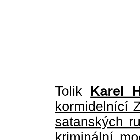
Tolik
Karel 
kormidelnící Z
satanských r
kriminální m