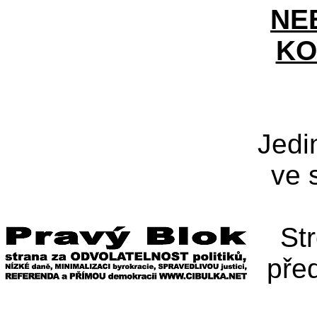
NE
KO
Jedi
ve 
St
pře