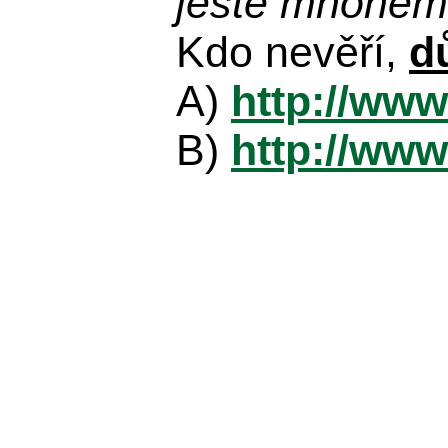
ještě mnohem 
Kdo nevěří,
d
A)
http://www
B)
http://www