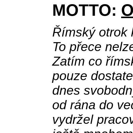
MOTTO:
O
Římský otrok 
To přece nelz
Zatím co říms
pouze dostatek
dnes svobodn
od rána do več
vydržel praco