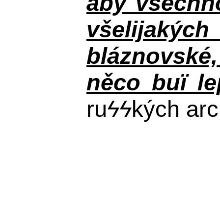
aby všechno
všelijakýc
bláznovské, 
něco buï le
ru
ϟϟ
kých arc