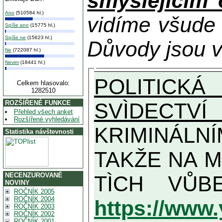
smýšlejícím
Ano
(510584 hl.)
vidíme všude
Spíše ano
(15775 hl.)
Spíše ne
(15623 hl.)
Důvody jsou v
Ne
(722087 hl.)
Nevim
(18441 hl.)
POLITICKÁ
Celkem hlasovalo:
1282510
SVÌDECTVÍ
ROZŠÍŘENÉ FUNKCE
Přehled všech anket
Rozšířené vyhledávání
KRIMINÁLN
Statistika návštevnosti
TAKŽE NA MAXIMÁLNÍ MOŽNOU MÍR
NECENZUROVANÉ
NOVINY
ROČNÍK 2005
ROČNÍK 2004
https://www
ROČNÍK 2003
ROČNÍK 2002
ROČNÍK 2001