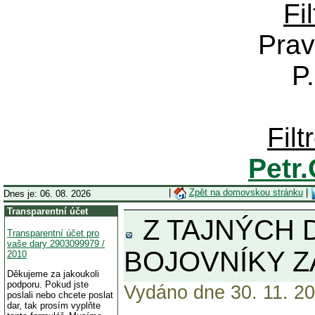
Fi
Prav
P
Fil
Petr
|
Zpět na domovskou stránku
|
Dnes je: 06. 08. 2026
Transparentní účet
Z TAJNÝCH 
Transparentní účet pro
vaše dary 2903099979 /
BOJOVNÍKY Z
2010
Děkujeme za jakoukoli
podporu. Pokud jste
Vydáno dne 30. 11. 20
poslali nebo chcete poslat
dar, tak prosím vyplňte