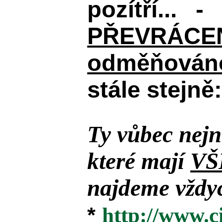
pozítří... 
PŘEVRÁCENÉM
odměňováno
stále stejně:
Ty vůbec nejn
které mají
VŠ
najdeme vždyc
*
http://www.c