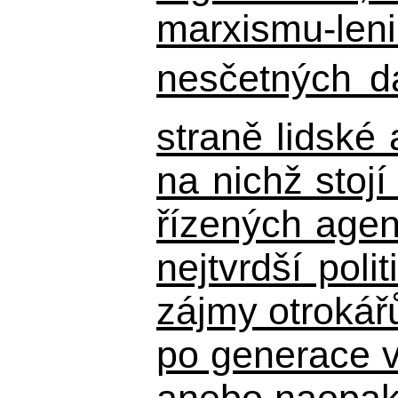
marxismu-leni
nesčetných d
straně lidské
na nichž stojí
řízených agen
nejtvrdší pol
zájmy otrokář
po generace 
anebo naopak n