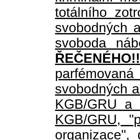
totálního zo
svobodných a 
svoboda nábo
ŘEČENÉHO!!
parfémovaná 
svobodných a 
KGB/GRU a ná
KGB/GRU,
"po
organizace", 